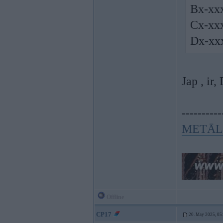
Bx-xx
Cx-xx
Dx-xx
Jap , ir
----------
METĀL
Offline
CP17
20. May 2025, 05