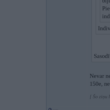
bij
Pie
ind
Indiv
Sasodī
Nevar n
150e, ne
[ Šo ziņu