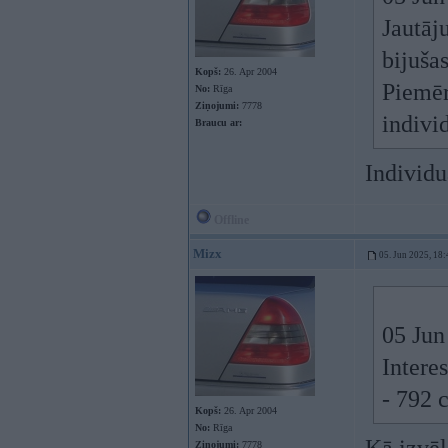
Jautāj
bijuša
Kopš:
26. Apr 2004
Piemēr
No:
Rīga
Ziņojumi:
7778
indivi
Braucu ar:
Individu
Offline
Mizx
05. Jun 2025, 18:
05 Jun
Intere
- 792 
Kopš:
26. Apr 2004
No:
Rīga
Ziņojumi:
7778