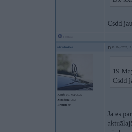
Csdd jau
Offline
atrabotka
19. May 2025, 16
19 Ma
Csdd j
Kopš:
01. Mar 2022
Ziņojumi:
232
Braucu ar:
Ja es pa
aktuālaj