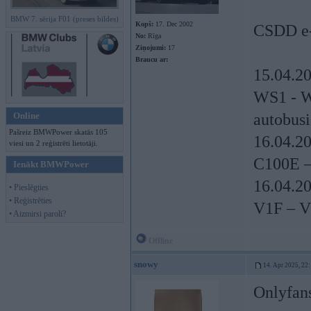
BMW 7. sērija F01 (preses bildes)
Kopš:
17. Dec 2002
CSDD e-
No:
Rīga
Ziņojumi:
17
Braucu ar:
15.04.20
WS1 - W
Online
autobus
Pašreiz BMWPower skatās 105
16.04.20
viesi un 2 reģistrēti lietotāji.
C100E –
Ienākt BMWPower
16.04.20
• Pieslēgties
• Reģistrēties
V1F – V
• Aizmirsi paroli?
Offline
snowy
14. Apr 2025, 22
Onlyfan