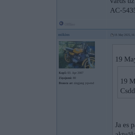
vārds uz
AC-5435,
Offline
mikins
19. May 2025, 16
19 Ma
Kopš:
03. Apr 2007
Ziņojumi:
80
19 M
Braucu ar:
zingjang yqwesd
Csdd
Ja es p
aktuāl