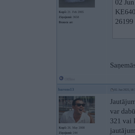
02 Jun
KE640 
Kopš:
21. Feb 2005
Ziņojumi:
3658
26199 
Braucu ar:
Saņemās
Offline
barons13
05. Jun 2025, 18:
Jautājum
var dab
321 vai 
Kopš:
26. May 2008
jautāju
Ziņojumi:
244