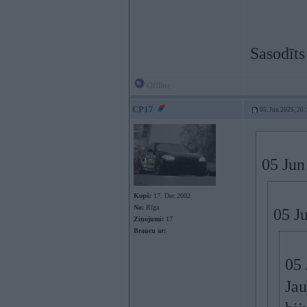
Sasodīt
Offline
CP17
05. Jun 2025, 20:
05 Jun
Kopš:
17. Dec 2002
No:
Rīga
05 J
Ziņojumi:
17
Braucu ar:
05 
Jau