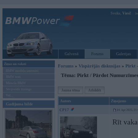
Sveiks,
Viesi!
Ie
Galvenā
Forums
Galerijas
Ziņas un raksti
Forums
»
Vispārējās diskusijas
»
Pirkt 
BMW modeļu jaunumi
Tēma: Pirkt / Pārdot Numurzīme
BMW testi
Mēneša BMW
Sērijveida tūnings
Jauna tēma
Atbildēt
Vel...
Autors
Ziņojums
Gadījuma bilde
CP17
14. Apr 2025, 21
Rīt vaka