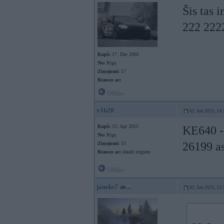
Šis tas 
222 2222
Kopš:
17. Dec 2002
No:
Rīga
Ziņojumi:
17
Braucu ar:
Offline
v1b20
02. Jun 2025, 14:
Kopš:
15. Apr 2015
KE640 -
No:
Rīga
26199 as
Ziņojumi:
15
Braucu ar:
daudz zirgiem
Offline
janeks7
02. Jun 2025, 15: