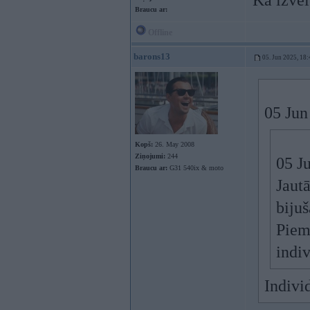
Kā izvē
Braucu ar:
Offline
barons13
05. Jun 2025, 18:
05 Jun
Kopš:
26. May 2008
Ziņojumi:
244
05 J
Braucu ar:
G31 540ix & moto
Jaut
biju
Piem
indi
Indivi