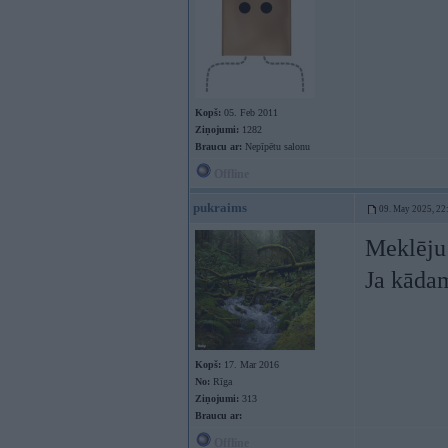
Kopš:
05. Feb 2011
Ziņojumi:
1282
Braucu ar:
Nepīpētu salonu
Offline
pukraims
09. May 2025, 22
Meklēju 
Ja kādam
Kopš:
17. Mar 2016
No:
Rīga
Ziņojumi:
313
Braucu ar:
Offline