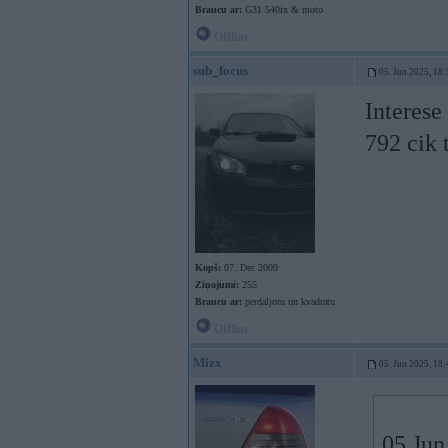
Braucu ar:
G31 540ix & moto
Offline
sub_focus
05. Jun 2025, 18:
Interese
792 cik 
Kopš:
07. Dec 2009
Ziņojumi:
255
Braucu ar:
perdaljotu un kvadratu
Offline
Mizx
05. Jun 2025, 18:
05 Jun