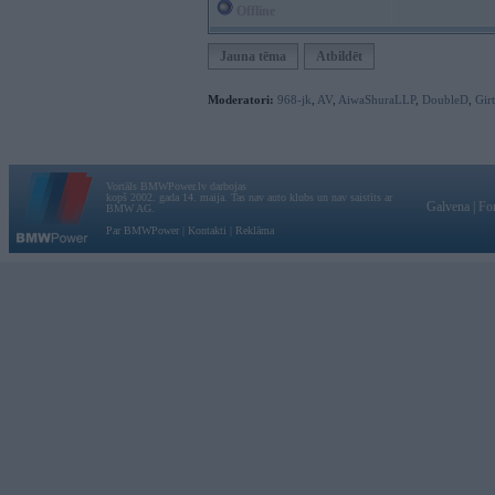
Offline
Jauna tēma
Atbildēt
Moderatori:
968-jk
,
AV
,
AiwaShuraLLP
,
DoubleD
,
Gir
Vortāls BMWPower.lv darbojas
kopš 2002. gada 14. maija. Tas nav auto klubs un nav saistīts ar
Galvena
|
Fo
BMW AG.
Par BMWPower
|
Kontakti
|
Reklāma