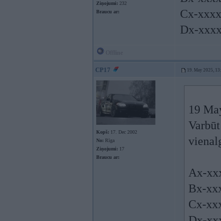
Ziņojumi:
232
Cx-xxx
Braucu ar:
Dx-xxx
Offline
CP17
19. May 2025, 13
19 Ma
Varbūt
Kopš:
17. Dec 2002
vienal
No:
Rīga
Ziņojumi:
17
Braucu ar:
Ax-xx
Bx-xx
Cx-xx
Dx-xx