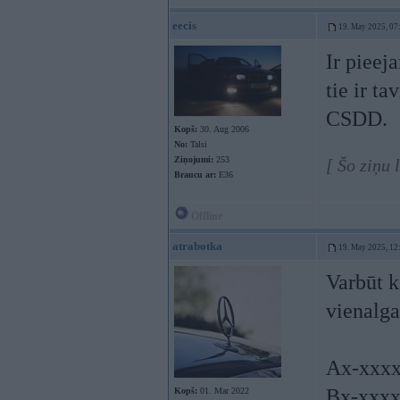
eecis
19. May 2025, 07
Ir pieej
tie ir t
CSDD.
Kopš:
30. Aug 2006
No:
Talsi
Ziņojumi:
253
[ Šo ziņu 
Braucu ar:
E36
Offline
atrabotka
19. May 2025, 12
Varbūt k
vienalga
Ax-xxx
Bx-xxx
Kopš:
01. Mar 2022