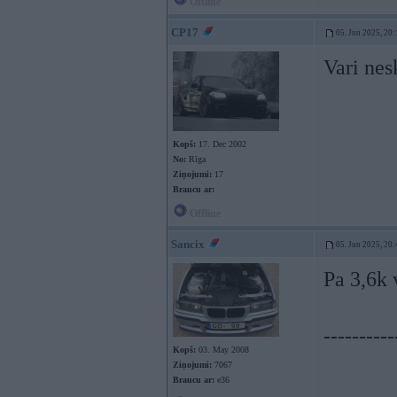
Offline
CP17
05. Jun 2025, 20:
Vari nes
Kopš:
17. Dec 2002
No:
Rīga
Ziņojumi:
17
Braucu ar:
Offline
Sancix
05. Jun 2025, 20:
Pa 3,6k 
----------
Kopš:
03. May 2008
Ziņojumi:
7067
Braucu ar:
e36