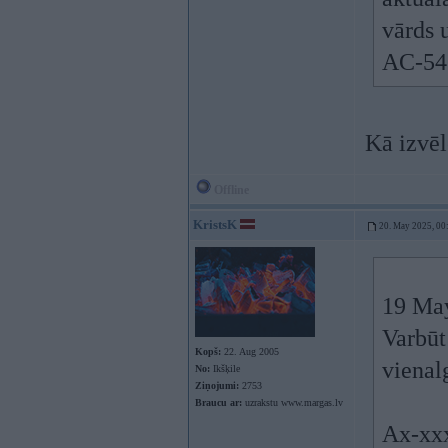
vārds 
AC-543
Kā izvēl
Offline
KristsK
20. May 2025, 00
19 Ma
Varbūt
Kopš:
22. Aug 2005
vienal
No:
Ikšķile
Ziņojumi:
2753
Braucu ar:
uzrakstu www.margas.lv
Ax-xx