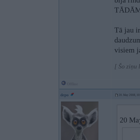
bija rin
TĀDĀM ce
Tā jau i
daudzumā
visiem j
[ Šo ziņu
Offline
depo
20. May 2008, 10
20 May