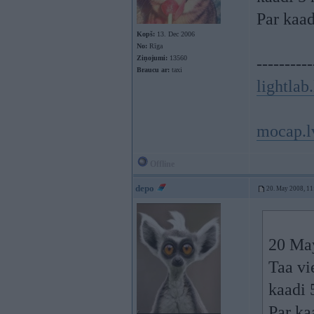
Par kaa
Kopš:
13. Dec 2006
No:
Rīga
Ziņojumi:
13560
----------
Braucu ar:
taxi
lightlab.
mocap.l
Offline
depo
20. May 2008, 11
20 May
Taa vi
kaadi 
Par ka