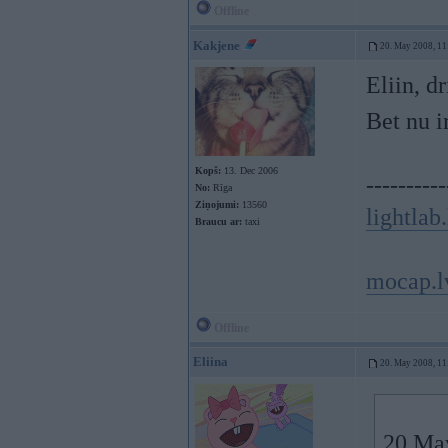
Offline
Kakjene
20. May 2008, 11
Eliin, d
Bet nu i
Kopš:
13. Dec 2006
----------
No:
Rīga
Ziņojumi:
13560
lightlab.
Braucu ar:
taxi
mocap.l
Offline
Eliina
20. May 2008, 11
20 May