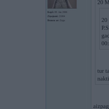
20 M
Kopš:
09. Jan 2006
Ziņojumi:
21004
20 
Braucu ar:
Zirgu
P.S
gad
00
tur t
nakt
aizpag