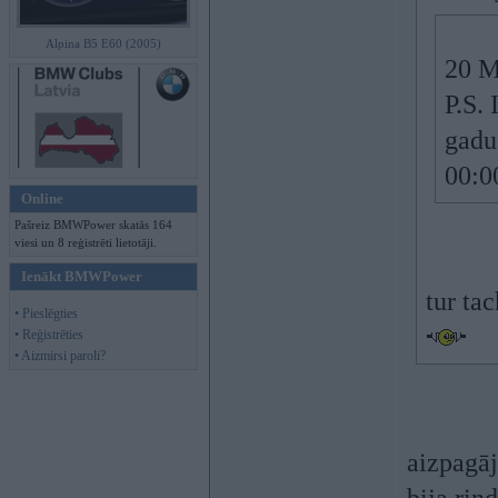
Alpina B5 E60 (2005)
20 M
P.S. 
gadus
00:0
Online
Pašreiz BMWPower skatās 164
viesi un 8 reģistrēti lietotāji.
Ienākt BMWPower
tur tac
• Pieslēgties
• Reģistrēties
• Aizmirsi paroli?
aizpagāj