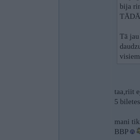
bija r
TĀDĀM 
Tā jau
daudzu
visiem
taa,riit
5 bilet
mani tik
BBP