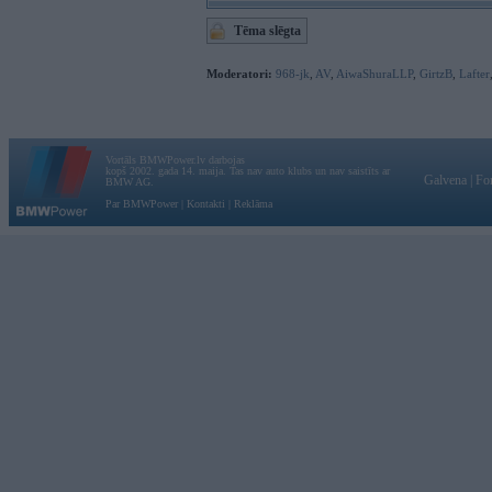
Tēma slēgta
Moderatori:
968-jk
,
AV
,
AiwaShuraLLP
,
GirtzB
,
Lafter
Vortāls BMWPower.lv darbojas
kopš 2002. gada 14. maija. Tas nav auto klubs un nav saistīts ar
Galvena
|
Fo
BMW AG.
Par BMWPower
|
Kontakti
|
Reklāma