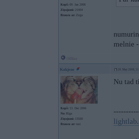
Kopš:
09. Jan 2006
Ziņojumi:
21004
Braucu ar:
Zirgu
numurinj
melnie -
Offline
Kakjene
20. May 2008, 11
Nu tad t
Kopš:
13. Dec 2006
----------
No:
Rīga
Ziņojumi:
13560
lightlab.
Braucu ar:
taxi