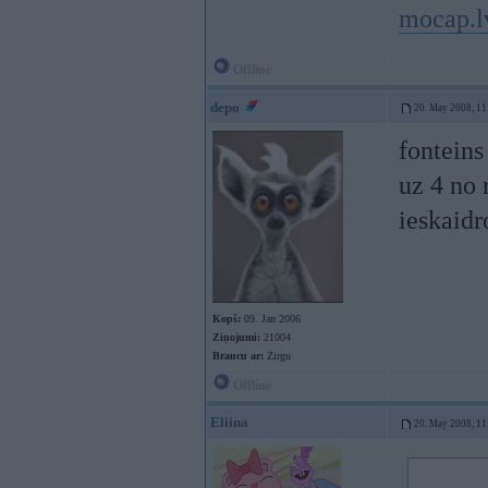
mocap.l
Offline
depo
20. May 2008, 11
fonteins
uz 4 no 
ieskaidr
Kopš:
09. Jan 2006
Ziņojumi:
21004
Braucu ar:
Zirgu
Offline
Eliina
20. May 2008, 11