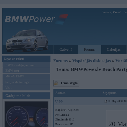
Sveiks,
Viesi!
Ie
Galvenā
Forums
Galerijas
Ziņas un raksti
Forums
»
Vispārējās diskusijas
»
Vort
BMW modeļu jaunumi
Tēma: BMWPower.lv Beach Part
BMW testi
Mēneša BMW
Sērijveida tūnings
Tēma slēgta
Vel...
Autors
Ziņojums
Gadījuma bilde
gapp
20. May 2008, 10
Kopš:
04. Aug 2007
No:
Liepāja
Ziņojumi:
8310
20 May
Braucu ar:
SD