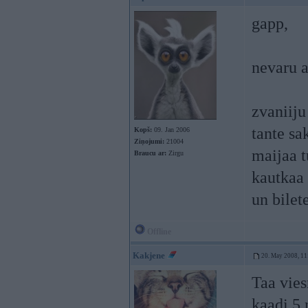
gapp,
nevaru a
zvaniiju
tante sa
Kopš:
09. Jan 2006
Ziņojumi:
21004
maijaa t
Braucu ar:
Zirgu
kautkaa 
un bilet
Offline
Kakjene
20. May 2008, 11
Taa vies
kaadi 5