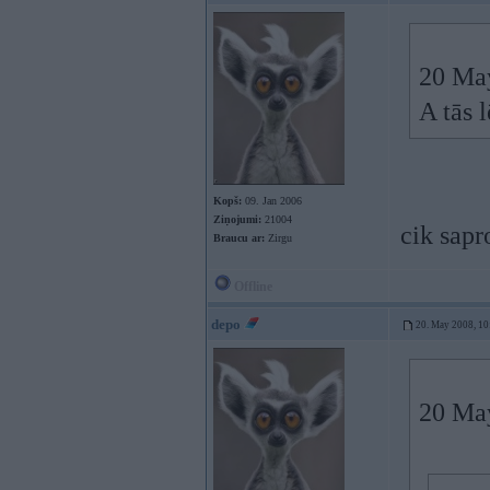
20 May
A tās 
Kopš:
09. Jan 2006
Ziņojumi:
21004
cik sapr
Braucu ar:
Zirgu
Offline
depo
20. May 2008, 10
20 May