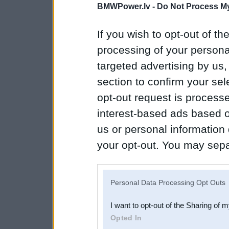
BMWPower.lv -
Do Not Process My
If you wish to opt-out of the
processing of your personal
targeted advertising by us
section to confirm your sel
opt-out request is proces
interest-based ads based o
us or personal information d
your opt-out. You may separ
disclosure of your personal
IAB’s list of downstream pa
Personal Data Processing Opt Outs
also be disclosed by us to 
I want to opt-out of the Sharing of 
Downstream Participants
th
Opted In
third parties.