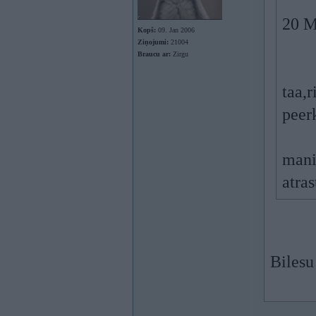
20 M
Kopš:
09. Jan 2006
Ziņojumi:
21004
Braucu ar:
Zirgu
taa,r
peer
mani
atra
Bilesu 