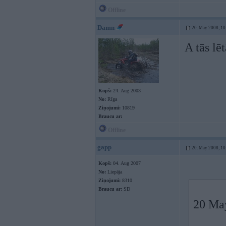
Offline
Damn
20. May 2008, 10
A tās lē
Kopš:
24. Aug 2003
No:
Rīga
Ziņojumi:
10819
Braucu ar:
Offline
gapp
20. May 2008, 10
Kopš:
04. Aug 2007
No:
Liepāja
Ziņojumi:
8310
Braucu ar:
SD
20 May