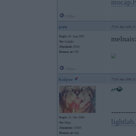
mocap.l
Offline
gapp
20. May 2008, 11
Kopš:
04. Aug 2007
melnais
No:
Liepāja
Ziņojumi:
8310
Braucu ar:
SD
Offline
Kakjene
20. May 2008, 11
----------
Kopš:
13. Dec 2006
lightlab.
No:
Rīga
Ziņojumi:
13560
Braucu ar:
taxi