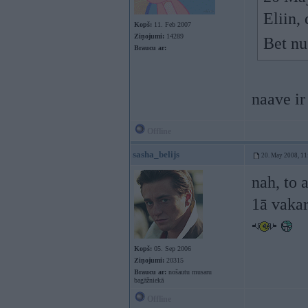
Eliin,
Kopš:
11. Feb 2007
Ziņojumi:
14289
Bet nu
Braucu ar:
naave ir
Offline
sasha_belijs
20. May 2008, 11
nah, to 
1ā vakar
Kopš:
05. Sep 2006
Ziņojumi:
20315
Braucu ar:
nošautu musaru
bagāžniekā
Offline