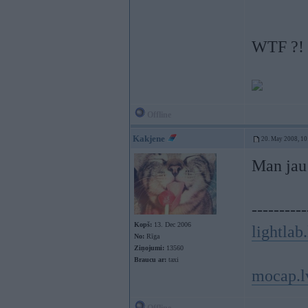
WTF ?!
Offline
Kakjene
20. May 2008, 10
Man jau
----------
Kopš:
13. Dec 2006
lightlab.
No:
Rīga
Ziņojumi:
13560
Braucu ar:
taxi
mocap.l