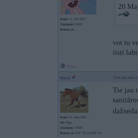
20 May
Kopš:
11. Feb 2007
Ziņojumi:
14289
Braucu ar:
vot tu v
iisti lab
Offline
Maxis
20. May 2008, 11
Tie jau 
sanitāro
dažneda
Kopš:
15. May 2002
No:
Rīga
Ziņojumi:
10088
Braucu ar:
F30 ‘19; i4 M50 `24