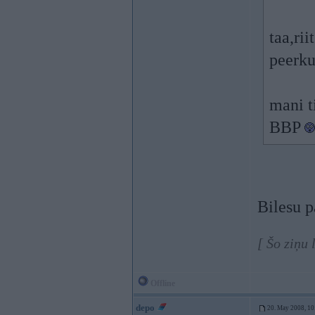
taa,rii
peerku
mani t
BBP
Bilesu pa
[ Šo ziņu
Offline
depo
20. May 2008, 10