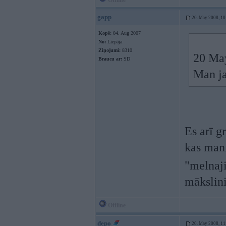
Offline
gapp
20. May 2008, 10
Kopš:
04. Aug 2007
No:
Liepāja
Ziņojumi:
8310
20 May
Braucu ar:
SD
Man ja
Es arī g
kas mani
"melna
mākslin
Offline
depo
20. May 2008, 11