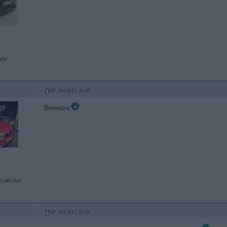
BMW
07. Oct 2017, 20:47
Beeeeidzot
i e46 318i
07. Oct 2017, 22:50