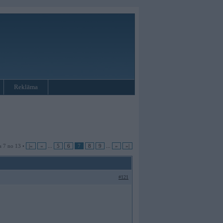
Reklāma
a 7 no 13 •
|«
«
...
5
6
7
8
9
...
»
»|
#121