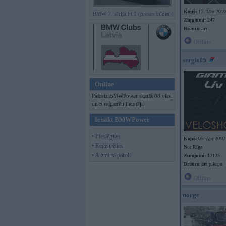
Kopš:
17. Mar 2010
BMW 7. sērija F01 (preses bildes)
Ziņojumi:
247
Braucu ar:
Offline
sergis15
Online
Pašreiz BMWPower skatās 88 viesi
un 5 reģistrēti lietotāji.
Ienākt BMWPower
• Pieslēgties
Kopš:
05. Apr 2010
• Reģistrēties
No:
Rīga
• Aizmirsi paroli?
Ziņojumi:
12125
Braucu ar:
pikapu
Offline
norge