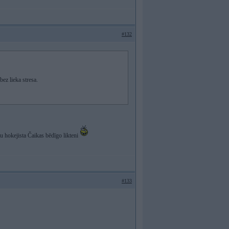
#132
ez lieka stresa.
hu hokejista Čaikas bēdīgo likteni
#133