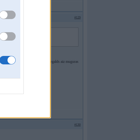
#129
ulis bija topā
z būs, paskatos uz atpakaļu, man datorgalds aiz muguras
ieka stresa.
amiem apstāsies no pārsteiguma
#130