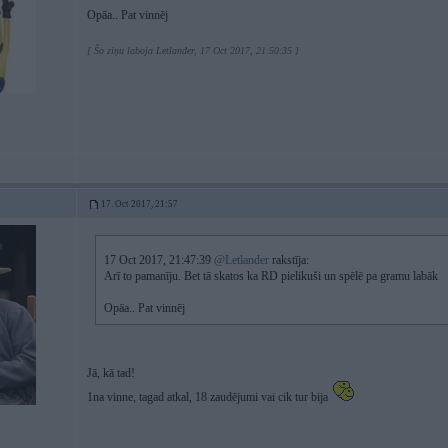
Opāa.. Pat vinnēj
[ Šo ziņu laboja Letlander, 17 Oct 2017, 21:50:35 ]
17. Oct 2017, 21:57
17 Oct 2017, 21:47:39
@Letlander
rakstīja:
Arī to pamanīju. Bet tā skatos ka RD pielikuši un spēlē pa gramu labāk
Opāa.. Pat vinnēj
Jā, kā tad!
1na vinne, tagad atkal, 18 zaudējumi vai cik tur bija