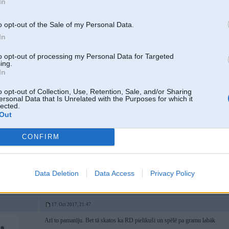
In
o opt-out of the Sale of my Personal Data.
17. Oct 2017, 21:36
In
to opt-out of processing my Personal Data for Targeted
17 Oct 2017, 21:26:37
@hrusts
rakstīja:
ing.
Dzirdot kad komentētājs saka Jevpalovs uzreiz prātā nāk sezona, kad Cip
In
o opt-out of Collection, Use, Retention, Sale, and/or Sharing
ersonal Data that Is Unrelated with the Purposes for which it
Sūds par Jepalovu, bet, kad tie komentētāji jau sāk bļaut, ka tūlīt vārti, red
lected.
tv, mūsējie pat centra līnijai nav tikuši pāri.
Out
Kas nekaitēja senos laikos, kad Andersons komentēja, lēni, monotoni un bez l
CONFIRM
Tagadējie komentētāji, jau liekas, ka pēc tālas, diognālas piespēles, sirds š
tes Opeli
[ Šo ziņu laboja Amish, 17 Oct 2017, 21:37:08 ]
Data Deletion
Data Access
Privacy Policy
17. Oct 2017, 21:47
Arī to pamanīju. Bet tā skatos ka RD pielikuši un spēlē pa gramu labāk