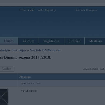
Sveiks,
Viesi!
|
Sestdiena, 8. augusts
Ienākt
Reģistrācija
Forums
Galerijas
Reģistrācija
Lietotāji
Meklētājs
pārējās diskusijas
»
Vortāls BMWPower
s Dinamo sezona 2017./2018.
Atbildēt
242 ziņojumi • Lap
Ziņojums
07. Oct 2017, 20:41
Nu tad beidzot!