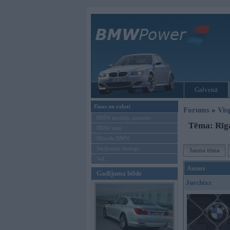
Galvenā
Ziņas un raksti
Forums
»
Vis
BMW modeļu jaunumi
Tēma: Rīga
BMW testi
Mēneša BMW
Sērijveida tūnings
Jauna tēma
Vel...
Autors
Gadījuma bilde
Jurchixz