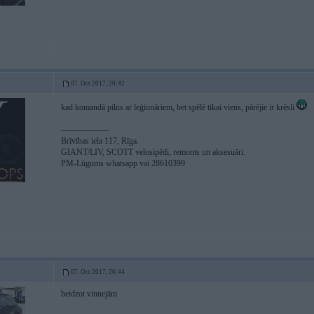
07. Oct 2017, 20:42
kad komandā pilns ar leģionāriem, bet spēlē tikai viens, pārējie ir krēsli
-----------------
Brīvības iela 117, Rīga.
GIANT/LIV, SCOTT velosipēdi, remonts un aksesuāri.
PM-Lūgums whatsapp vai 28610399
07. Oct 2017, 20:44
beidzot vinnejām