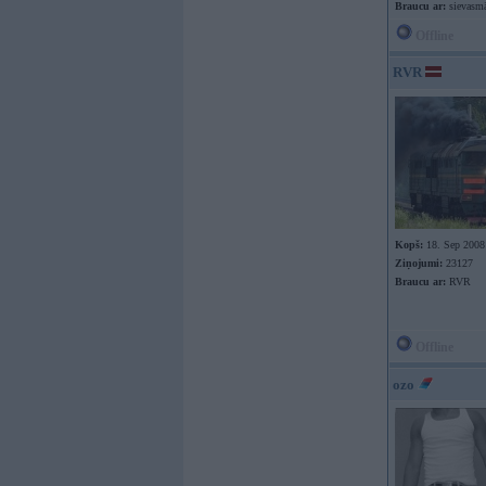
Braucu ar:
sievasmā
Offline
RVR
Kopš:
18. Sep 2008
Ziņojumi:
23127
Braucu ar:
RVR
Offline
ozo