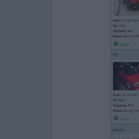
Kopš:
16. Apr 2010
No:
Cēsis
Ziņojumi:
805
Braucu ar:
Ne ar 
Online
TP
Kopš:
18. Jul 2007
No:
Rīga
Ziņojumi:
4047
Braucu ar:
e36 323t
Offline
johnsk