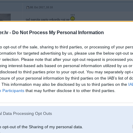
08. Oct 2017, 10:10
tad parsita zagju rekordu vai ne
.lv -
Do Not Process My Personal Information
to opt-out of the sale, sharing to third parties, or processing of your per
formation for targeted advertising by us, please use the below opt-out s
r selection. Please note that after your opt-out request is processed y
eing interest-based ads based on personal information utilized by us or
disclosed to third parties prior to your opt-out. You may separately opt-
17. Oct 2017, 21:26
losure of your personal information by third parties on the IAB’s list of
. This information may also be disclosed by us to third parties on the
IA
Dzirdot kad komentētājs saka Jevpalovs uzreiz prātā nāk sezona, kad Cipulis
Participants
that may further disclose it to other third parties.
[ Šo ziņu laboja hrusts, 17 Oct 2017, 21:27:06 ]
l Data Processing Opt Outs
o opt-out of the Sharing of my personal data.
D, F31 320D,
,