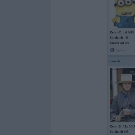
Kopš:
02. Jul 2015
Ziņojumi:
443
Braucu ar:
e60
Offline
Amish
Kopš:
21. Mar 2015
Ziņojumi:
995