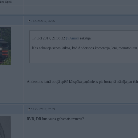
tes Opeli
18. Oct 2017, 05:26
17 Oct 2017, 21:36:32
@Amish
rakstīja:
Kas nekaitēja senos laikos, kad Andersons komentēja, lēni, monotoni un b
Andersons katrā otrajā spēlē kā spēka paņēmiens pie borta, tā stāstīja par če
18. Oct 2017, 07:59
RVR, DR būs jauns galvenais treneris?