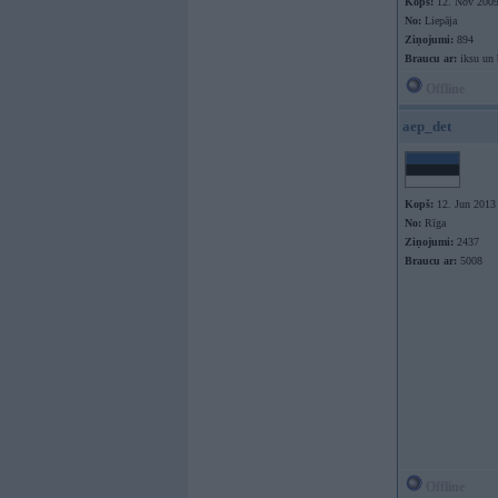
Kopš:
12. Nov 200
No:
Liepāja
Ziņojumi:
894
Braucu ar:
iksu un 
Offline
aep_det
Kopš:
12. Jun 2013
No:
Rīga
Ziņojumi:
2437
Braucu ar:
5008
Offline