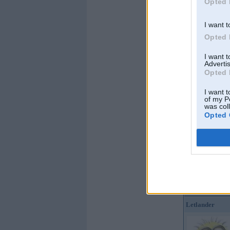
Opted 
Offline
I want t
Amish
Opted 
I want 
Advertis
Opted 
I want t
of my P
was col
Opted 
Kopš:
21. Mar 2015
Ziņojumi:
995
Braucu ar:
sievasmā
Offline
Letlander