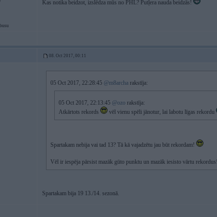
9
Kas notika beidzot, izslēdza mūs no PHL? Putļera nauda beidzās!
busu
08. Oct 2017, 00:11
05 Oct 2017, 22:28:45
@m8archa
rakstīja:
05 Oct 2017, 22:13:45
@ozo
rakstīja:
Atkārtots rekords
vēl vienu spēli jānotur, lai labotu līgas rekordu
Spartakam nebija vai tad 13? Tā kā vajadzētu jau būt rekordam!
Vēl ir iespēja pārsist mazāk gūto punktu un mazāk iesisto vārtu rekordu
Spartakam bija 19 13./14. sezonā.