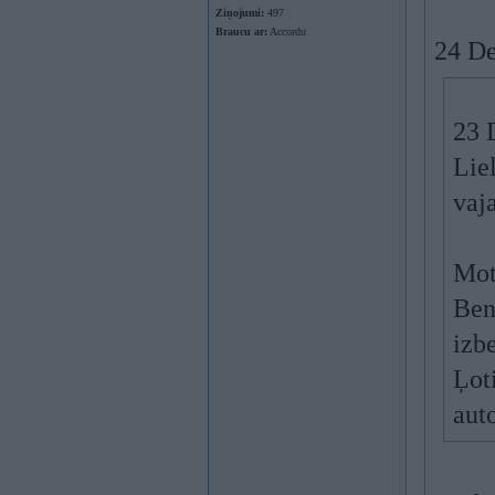
Ziņojumi:
497
Braucu ar:
Accordu
24 De
23 
Lie
vaj
Mot
Ben
izb
Ļot
aut