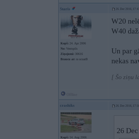
Staris
26. Dec 2016, 17:4
W20 nelēj
W40 dažā
Kopš:
24. Apr 2006
No:
Ventspils
Un par gā
Ziņojumi:
30616
nekas na
Braucu ar:
ra ucuarB
[ Šo ziņu 
Offline
crashiks
26. Dec 2016, 17:5
26 Dec
Kopš:
14. Aug 2006