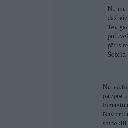
Nu man 
dažreiz
Tev gad
pulkvež
pāris r
Šobrīd 
Nu skatii
par/pret
tomaatu,
Nav arii 
sludeklli