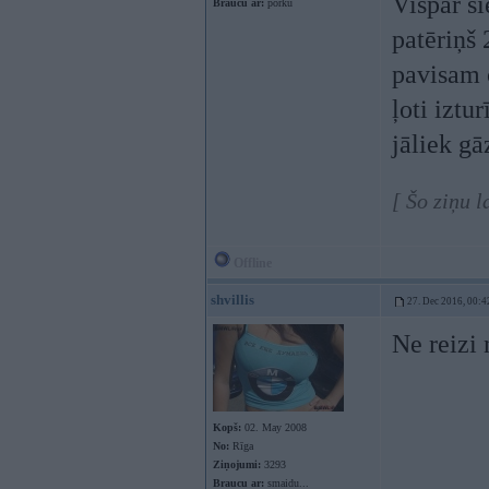
Vispār ši
Braucu ar:
porku
patēriņš 
pavisam c
ļoti iztu
jāliek gā
[ Šo ziņu 
Offline
shvillis
27. Dec 2016, 00:4
Ne reizi 
Kopš:
02. May 2008
No:
Rīga
Ziņojumi:
3293
Braucu ar:
smaidu...