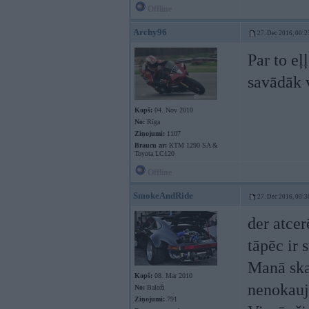
Offline
Archy96
27. Dec 2016, 00:2
Par to eļ
savādāk v
Kopš:
04. Nov 2010
No:
Rīga
Ziņojumi:
1107
Braucu ar:
KTM 1290 SA &
Toyota LC120
Offline
SmokeAndRide
27. Dec 2016, 00:3
der atcer
tāpēc ir 
Manā ska
Kopš:
08. Mar 2010
nenokauja
No:
Baloži
Ziņojumi:
791