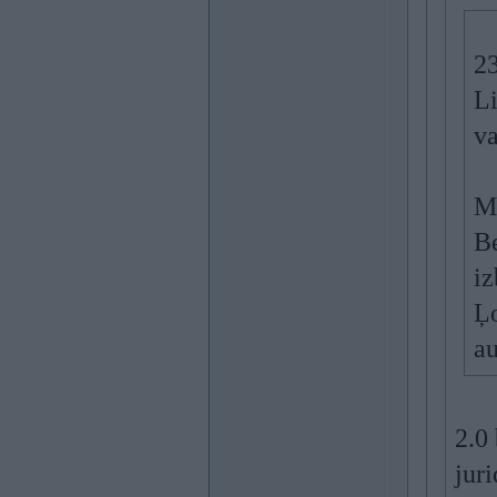
2
Li
va
Mo
Be
iz
Ļo
au
2.0
jur