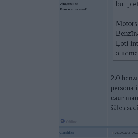
būt pie
Ziņojumi:
30616
Braucu ar:
ra ucuarB
Motors 
Benzīna
Ļoti in
automat
2.0 benz
persona 
caur manī
šāles sad
Offline
crashiks
24. Dec 2016, 00:0