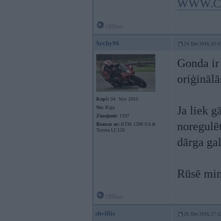
WWW.C
Offline
Archy96
24. Dec 2016, 01:4
Gonda ir 
oriģinālā
Kopš:
04. Nov 2010
Ja liek g
No:
Rīga
Ziņojumi:
1107
noregulēt
Braucu ar:
KTM 1290 SA &
Toyota LC120
dārga ga
Rūsē min
Offline
shvillis
26. Dec 2016, 17:3