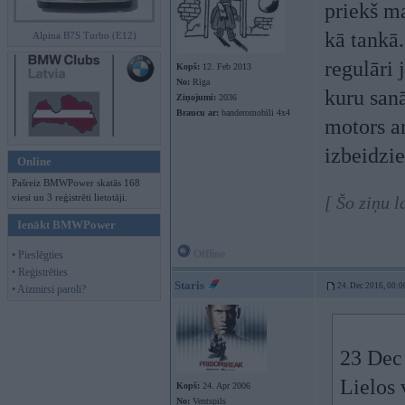
priekš m
kā tankā.
Alpina B7S Turbo (E12)
regulāri 
Kopš:
12. Feb 2013
No:
Rīga
kuru sanā
Ziņojumi:
2036
Braucu ar:
banderomobīli 4x4
motors ar
izbeidzie
Online
Pašreiz BMWPower skatās 168
viesi un 3 reģistrēti lietotāji.
[ Šo ziņu 
Ienākt BMWPower
Offline
• Pieslēgties
• Reģistrēties
Staris
24. Dec 2016, 00:0
• Aizmirsi paroli?
23 Dec
Lielos 
Kopš:
24. Apr 2006
No:
Ventspils