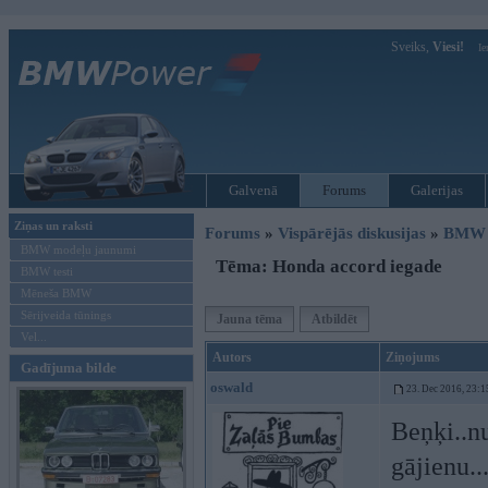
Sveiks,
Viesi!
Ie
Galvenā
Forums
Galerijas
Ziņas un raksti
Forums
»
Vispārējās diskusijas
»
BMW G
BMW modeļu jaunumi
Tēma: Honda accord iegade
BMW testi
Mēneša BMW
Sērijveida tūnings
Jauna tēma
Atbildēt
Vel...
Autors
Ziņojums
Gadījuma bilde
oswald
23. Dec 2016, 23:1
Beņķi..n
gājienu..