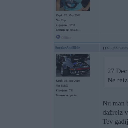
Kopš:
02. May 2008
No:
Rīga
Ziņojumi:
3293
Braucu ar:
smaidu...
Offline
SmokeAndRide
27. Dec 2016, 00:4
27 Dec
Ne reiz
Kopš:
08. Mar 2010
No:
Baloži
Ziņojumi:
791
Braucu ar:
porku
Nu man b
dažreiz v
Tev gadīj