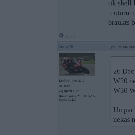
tik shell
motoru n
braukts b
Offline
Archy96
26. Dec 2016, 18:1
26 Dec
W20 nel
Kopš:
04. Nov 2010
No:
Rīga
W30 W4
Ziņojumi:
1107
Braucu ar:
KTM 1290 SA &
Toyota LC120
Un par 
nekas n