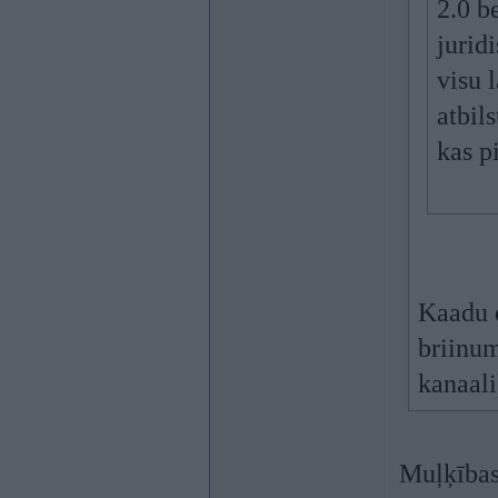
2.0 b
jurid
visu 
atbils
kas p
Kaadu 
briinum
kanaali
Muļķības 