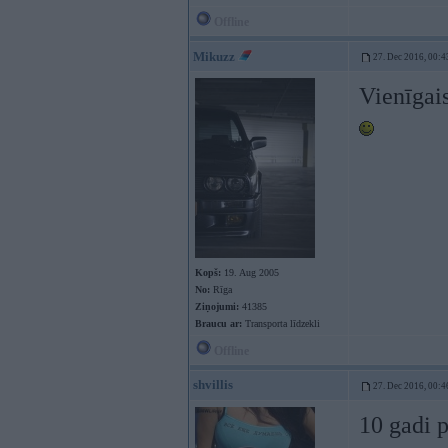
Offline
Mikuzz
27. Dec 2016, 00:4
Vienīgai
Kopš:
19. Aug 2005
No:
Rīga
Ziņojumi:
41385
Braucu ar:
Transporta līdzekli
Offline
shvillis
27. Dec 2016, 00:4
10 gadi 