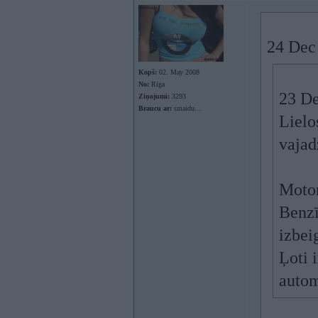
24 Dec
Kopš:
02. May 2008
No:
Rīga
23 De
Ziņojumi:
3293
Braucu ar:
smaidu...
Lielo
vajad
Motor
Benzī
izbei
Ļoti 
autom