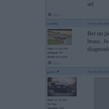
arī
Offline
crashiks
24. Dec 2016, 00:0
Bet nu jā
brauc. Ja
diagnost
Kopš:
14. Aug 2006
Ziņojumi:
497
Braucu ar:
Accordu
Offline
guzlis
24. Dec 2016, 01:2
Kopš:
20. Jan 2007
No:
Rīga
Ziņojumi:
1583