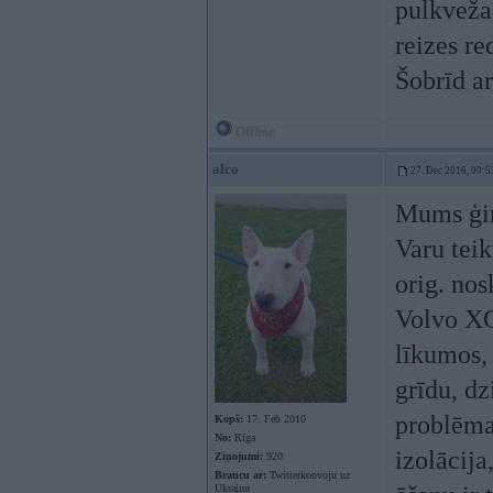
pulkveža 
reizes re
Šobrīd ar
Offline
alco
27. Dec 2016, 00:5
Mums ģim
Varu teik
orig. nosk
Volvo XC7
līkumos, 
grīdu, dz
problēmas
Kopš:
17. Feb 2010
No:
Rīga
izolācija
Ziņojumi:
920
Braucu ar:
Twitterkonvoju uz
Ukrainu