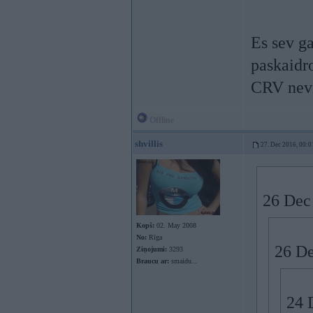
Es sev ga
paskaidro
CRV nevis
Offline
shvillis
27. Dec 2016, 00:0
26 Dec
Kopš:
02. May 2008
No:
Rīga
26 De
Ziņojumi:
3293
Braucu ar:
smaidu...
24 