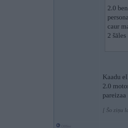
2.0 ben
persona
caur ma
2 šāles
Kaadu el
2.0 motor
pareizaa
[ Šo ziņu l
Offline