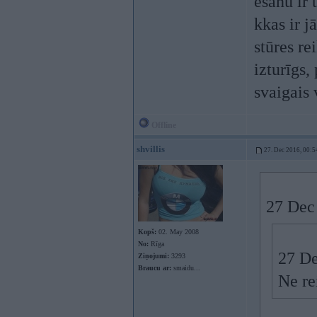
ēšanu ir 
kkas ir j
stūres re
izturīgs,
svaigais 
Offline
shvillis
27. Dec 2016, 00:5
27 Dec
Kopš:
02. May 2008
No:
Rīga
27 De
Ziņojumi:
3293
Braucu ar:
smaidu...
Ne re