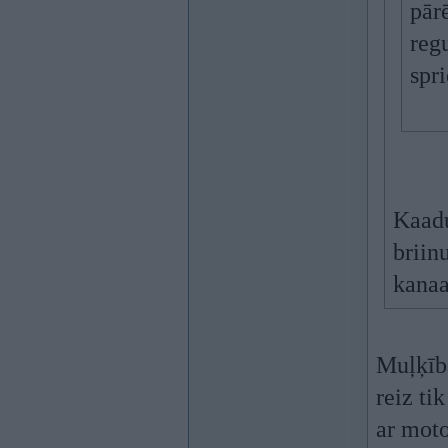
pār
regu
spri
Kaadu
briinu
kanaa
Muļķība
reiz ti
ar moto