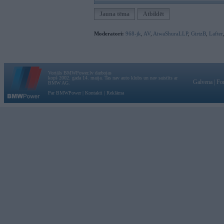
Jauna tēma
Atbildēt
Moderatori:
968-jk
,
AV
,
AiwaShuraLLP
,
GirtzB
,
Lafter
Vortāls BMWPower.lv darbojas
kopš 2002. gada 14. maija. Tas nav auto klubs un nav saistīts ar
Galvena
|
Fo
BMW AG.
Par BMWPower
|
Kontakti
|
Reklāma