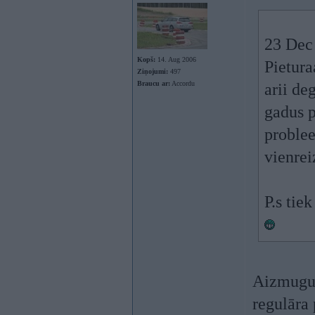
23 Dec
Kopš:
14. Aug 2006
Pietura
Ziņojumi:
497
Braucu ar:
Accordu
arii de
gadus p
problee
vienrei
P.s tie
Aizmugur
regulāra 