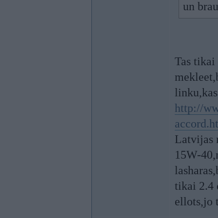
un brau
Tas tikai
mekleet,b
linku,ka
http://w
accord.h
Latvijas
15W-40,n
lasharas,
tikai 2.4
ellots,jo 