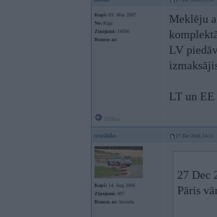
27. Dec 2016, 13:20
Kopš:
03. May 2007
Meklēju a
No:
Rīga
komplektā
Ziņojumi:
14366
Braucu ar:
LV piedāvā
izmaksāji
LT un EE 
Offline
crashiks
27. Dec 2016, 14:12
27 Dec 
Kopš:
14. Aug 2006
Pāris v
Ziņojumi:
497
Braucu ar:
Accordu