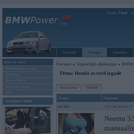
Sveiks,
Viesi!
Ie
Galvenā
Forums
Galerijas
Ziņas un raksti
Forums
»
Vispārējās diskusijas
»
BMW G
BMW modeļu jaunumi
Tēma: Honda accord iegade
BMW testi
Mēneša BMW
Sērijveida tūnings
Jauna tēma
Atbildēt
Vel...
Autors
Ziņojums
Gadījuma bilde
shvillis
27. Dec 2016, 01:14
Neemu 3.5
manuaalis