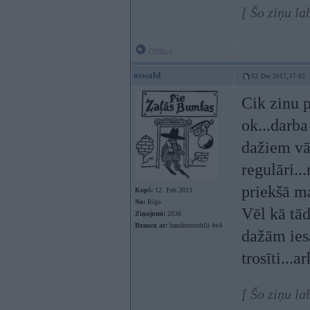
[ Šo ziņu la
Offline
oswald
02. Dec 2017, 17:02
Cik zinu p
ok...darba
dažiem vā
regulāri..
priekšā ma
Kopš:
12. Feb 2013
No:
Rīga
Vēl kā tād
Ziņojumi:
2036
Braucu ar:
banderomobīli 4x4
dažām iesa
trosīti...a
[ Šo ziņu l