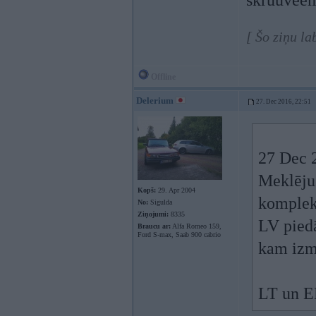
skruuveem
[ Šo ziņu la
Offline
Delerium
27. Dec 2016, 22:51
27 Dec 
Meklēju
Kopš:
29. Apr 2004
komplekt
No:
Sigulda
Ziņojumi:
8335
LV piedā
Braucu ar:
Alfa Romeo 159,
Ford S-max, Saab 900 cabrio
kam izm
LT un EE