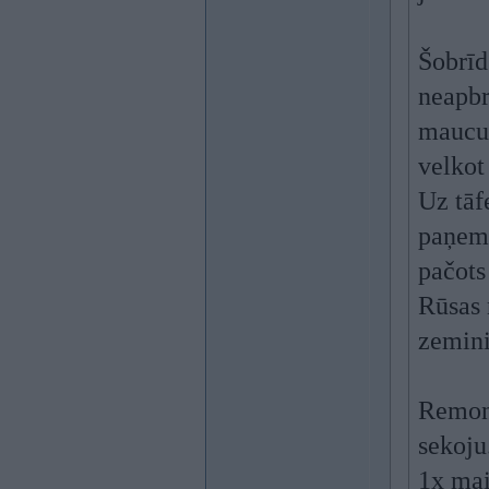
Šobrīd
neapbr
maucu!
velkot
Uz tāfe
paņemt
pačots
Rūsas 
zemin
Remont
sekoju
1x mai