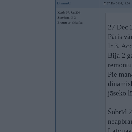
DimanC
27. Dec 2016, 14:20
Kopš:
07. Jan 2004
Ziņojumi:
342
Braucu ar:
elektrību
27 Dec 
Pāris v
Ir 3. Ac
Bija 2 g
remontu 
Pie mana
dinamisk
jāseko l
Šobrīd 2
neapbra
Latvijas