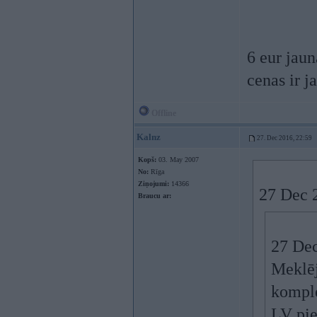
6 eur jaun
cenas ir j
Offline
Kalnz
27. Dec 2016, 22:59
Kopš:
03. May 2007
No:
Rīga
Ziņojumi:
14366
27 Dec 
Braucu ar:
27 Dec
Meklēj
komple
LV pie