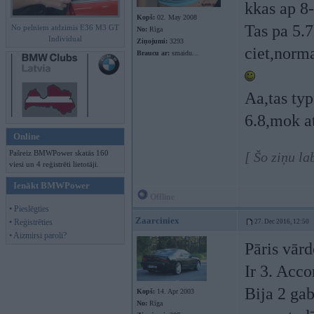
kkas ap 8-
Kopš:
02. May 2008
Tas pa 5.7
No pelniem atdzimis E36 M3 GT
No:
Rīga
Individual
Ziņojumi:
3293
ciet,norma
Braucu ar:
smaidu...
Aa,tas typ
6.8,mok a
Online
Pašreiz BMWPower skatās 160
[ Šo ziņu la
viesi un 4 reģistrēti lietotāji.
Ienākt BMWPower
Offline
• Pieslēgties
Zaarciniex
• Reģistrēties
27. Dec 2016, 12:50
• Aizmirsi paroli?
Pāris vār
Ir 3. Acco
Bija 2 gab
Kopš:
14. Apr 2003
No:
Rīga