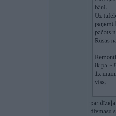
bāni.
Uz tāfel
paņemt l
pačots n
Rūsas na
Remonti.
ik pa ~ 
1x mainī
viss.
par dīzeļa
divmasu s