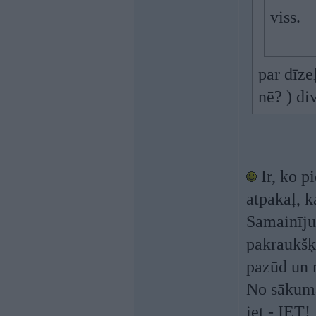
viss.
par dīze
nē? ) di
Ir, ko pi
atpakaļ, k
Samainīju
pakraukšķ,
pazūd un 
No sākuma
iet - IET!