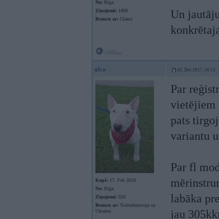
No:
Rīga
Ziņojumi:
1890
Un jautāju
Braucu ar:
Glanci
konkrēta
Offline
alco
02. Dec 2017, 16:12
Par reģist
vietējiem
pats tirgo
variantu u
Par fl mod
mērinstru
Kopš:
17. Feb 2010
No:
Rīga
labāka pre
Ziņojumi:
920
Braucu ar:
Twitterkonvoju uz
jau 305kk
Ukrainu