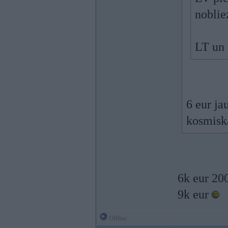
noblie
LT un 
6 eur ja
kosmiska
6k eur 20
9k eur
Offline