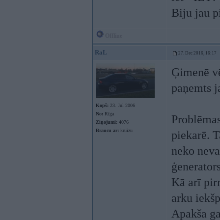
Biju jau p
Offline
RaL
27. Dec 2016, 16:17
Ģimenē vēl
paņemts j
Kopš:
23. Jul 2006
No:
Rīga
Problēmas 
Ziņojumi:
4076
Braucu ar:
kruīzu
piekarē. T
neko nevar
ģenerator
Kā arī pi
arku iekšp
Apakša gan