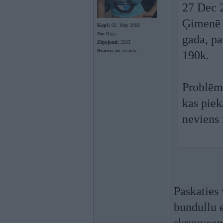
27 Dec 
Ģimenē v
Kopš:
02. May 2008
No:
Rīga
gada, pa
Ziņojumi:
3293
Braucu ar:
smaidu...
190k.
Problēma
kas piek
neviens 
Paskaties
bundullu 