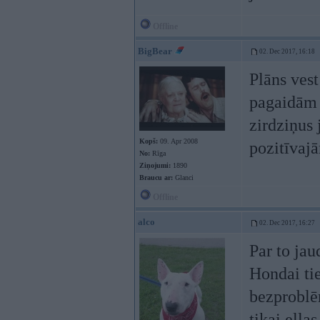
Offline
BigBear
02. Dec 2017, 16:18
Plāns vest
pagaidām v
zirdziņus 
Kopš:
09. Apr 2008
pozitīvaj
No:
Rīga
Ziņojumi:
1890
Braucu ar:
Glanci
Offline
alco
02. Dec 2017, 16:27
Par to jau
Hondai tie
bezproblē
tikai eļļa