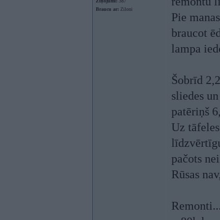
remontu l
Ziņojumi:
387
Braucu ar:
Ziloni
Pie manas
braucot ēd
lampa iede
Šobrīd 2,2
sliedes u
patēriņš 6
Uz tāfeles
līdzvērtīg
pačots nei
Rūsas nav
Remonti...