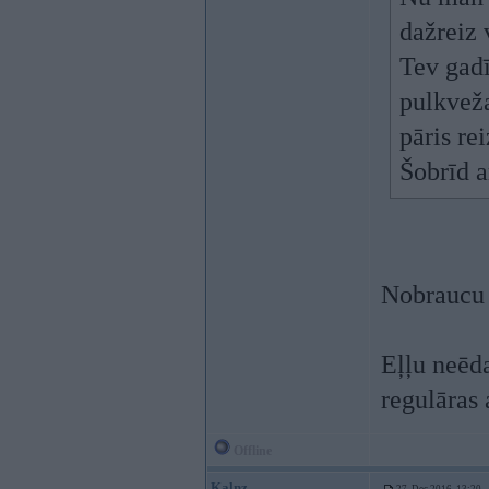
dažreiz 
Tev gadī
pulkveža
pāris re
Šobrīd a
Nobraucu
Eļļu neēda
regulāras
Offline
Kalnz