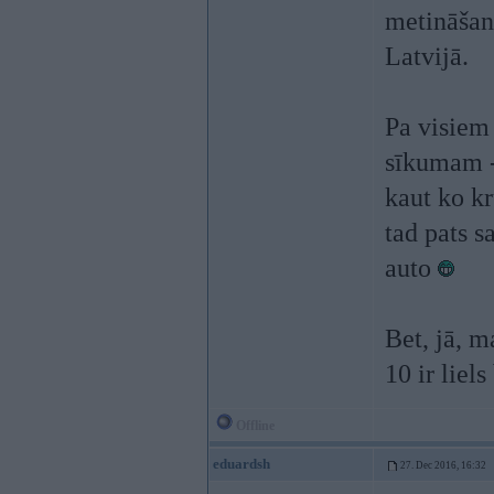
metināšana
Latvijā.
Pa visiem
sīkumam -
kaut ko kr
tad pats 
auto
Bet, jā, m
10 ir liel
Offline
eduardsh
27. Dec 2016, 16:32