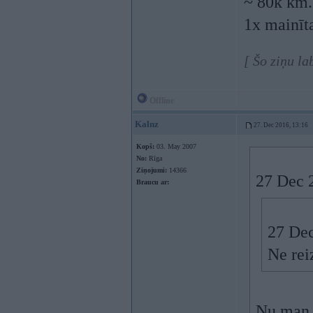
~ 80k km.
1x mainīta
[ Šo ziņu l
Offline
Kalnz
27. Dec 2016, 13:16
Kopš:
03. May 2007
No:
Rīga
Ziņojumi:
14366
27 Dec 
Braucu ar:
27 Dec
Ne rei
Nu man b