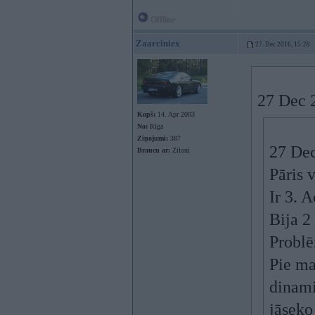
Offline
Zaarciniex
27. Dec 2016, 15:28
27 Dec 
Kopš:
14. Apr 2003
No:
Rīga
Ziņojumi:
387
27 Dec
Braucu ar:
Ziloni
Pāris 
Ir 3. 
Bija 2
Problē
Pie ma
dinami
jāseko 