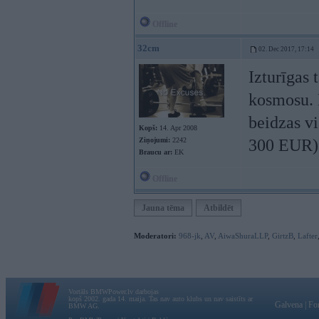
Offline
32cm
02. Dec 2017, 17:14
Izturīgas
kosmosu. 
beidzas v
Kopš:
14. Apr 2008
Ziņojumi:
2242
300 EUR)
Braucu ar:
EK
Offline
Jauna tēma
Atbildēt
Moderatori:
968-jk
,
AV
,
AiwaShuraLLP
,
GirtzB
,
Lafter
Vortāls BMWPower.lv darbojas
kopš 2002. gada 14. maija. Tas nav auto klubs un nav saistīts ar
Galvena
|
Fo
BMW AG.