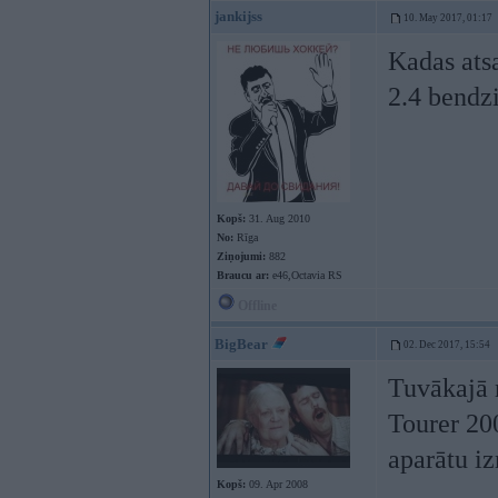
jankijss
10. May 2017, 01:17
Kadas ats
2.4 bendz
Kopš:
31. Aug 2010
No:
Rīga
Ziņojumi:
882
Braucu ar:
e46,Octavia RS
Offline
BigBear
02. Dec 2017, 15:54
Tuvākajā 
Tourer 20
aparātu iz
Kopš:
09. Apr 2008