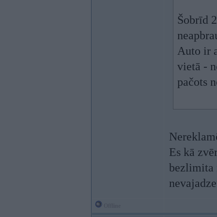
Šobrīd 2
neapbra
Auto ir 
vietā - n
pačots n
Nereklamē
Es kā zvēr
bezlimita
nevajadze
Offline