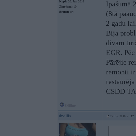
Kopš:
20. Jun 2016
Īpašumā 2
Ziņojumi:
10
(8tā paaud
Braucu ar:
2 gadu lai
Bija prob
divām tīrī
EGR. Pēc 
Pārējie re
remonti ir
restaurēja
CSDD TA i
Offline
shvillis
27. Dec 2016, 21:12