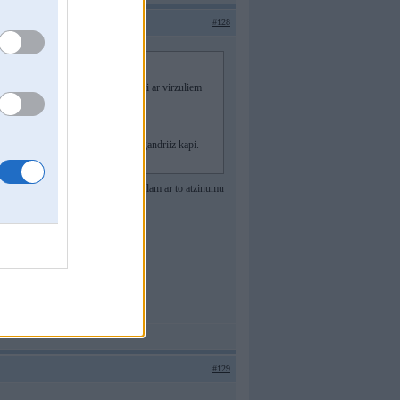
#128
ee un peec skiet paaris ned vaarsti ar virzuliem
ija sataisiija.
eraadi ka kapi bija jau peerkot vai gandriiz kapi.
zinumu un volā. Ar to pietiek. Pa lielam ar to atzinumu
 īpašnieks.
tāja cik jāmaksā.
#129