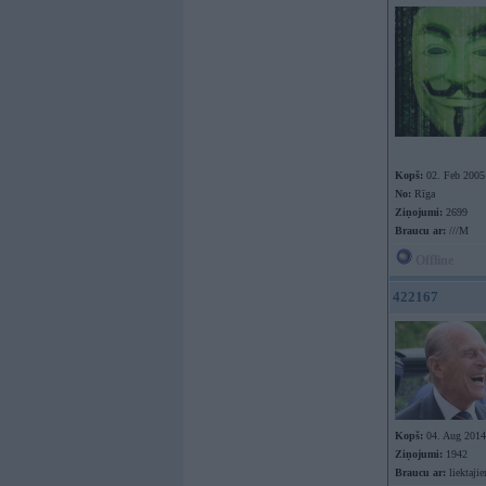
Kopš:
02. Feb 2005
No:
Rīga
Ziņojumi:
2699
Braucu ar:
///M
Offline
422167
Kopš:
04. Aug 2014
Ziņojumi:
1942
Braucu ar:
liektaji