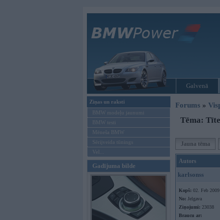
Galvenā
Ziņas un raksti
Forums
»
Vis
BMW modeļu jaunumi
Tēma: Tīte
BMW testi
Mēneša BMW
Sērijveida tūnings
Jauna tēma
Vel...
Autors
Gadījuma bilde
karlsonss
Kopš:
02. Feb 2009
No:
Jelgava
Ziņojumi:
23038
Braucu ar: