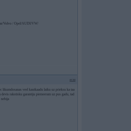
ar/Volvo / Opel/AUDI/VW/
#130
eec likumdosanas veel kautkaadu laiku uz prieksu ka taa
 devis rakstisku garantiju piemeeram uz pus gadu, tad
 nebija