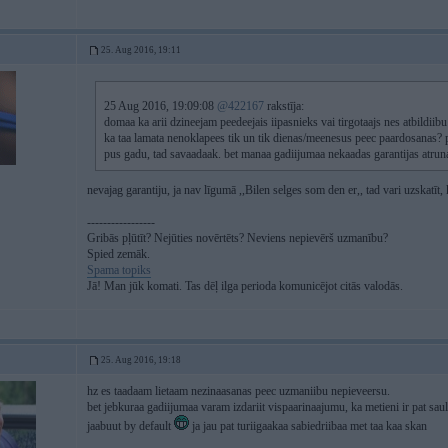
25. Aug 2016, 19:11
25 Aug 2016, 19:09:08
@422167
rakstīja:
domaa ka arii dzineejam peedeejais iipasnieks vai tirgotaajs nes atbildii
ka taa lamata nenoklapees tik un tik dienas/meenesus peec paardosanas? 
pus gadu, tad savaadaak. bet manaa gadiijumaa nekaadas garantijas atrun
nevajag garantiju, ja nav līgumā ,,Bilen selges som den er,, tad vari uzskatīt, 
-----------------
Gribās pļūtīt? Nejūties novērtēts? Neviens nepievērš uzmanību?
Spied zemāk.
Spama topiks
Jā! Man jūk komati. Tas dēļ ilga perioda komunicējot citās valodās.
25. Aug 2016, 19:18
hz es taadaam lietaam nezinaasanas peec uzmaniibu nepieveersu.
bet jebkuraa gadiijumaa varam izdariit vispaarinaajumu, ka metieni ir pat saul
jaabuut by default
ja jau pat turiigaakaa sabiedriibaa met taa kaa skan