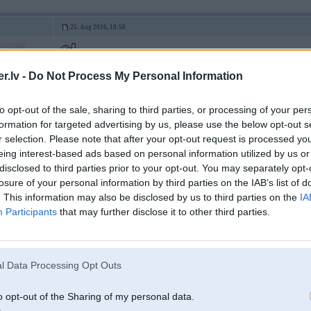
25. Aug 2016, 18:50
skaidrs.. Jauki dzivot sakartota vidē.
.lv -
Do Not Process My Personal Information
Nu LV pie tada razklada auto maksatu x 1.5
jo butu ierekinats jau a
to opt-out of the sale, sharing to third parties, or processing of your per
formation for targeted advertising by us, please use the below opt-out s
slu
r selection. Please note that after your opt-out request is processed y
eing interest-based ads based on personal information utilized by us or
disclosed to third parties prior to your opt-out. You may separately opt-
25. Aug 2016, 18:51
losure of your personal information by third parties on the IAB’s list of
nu es vienu VAG benc izstraadaajumu arii par 65 vai 70 nok nopirku Norgee u
. This information may also be disclosed by us to third parties on the
IA
sadraudzeejaas vai kautkaa taa.
Participants
that may further disclose it to other third parties.
skaidrs ka iesmeereeja.
bet nu saakt jaaties un pieraadiit kautko da nu naaah, atvedu uz LV paarlasiija 
ritosajaa protams tas viss vieglaak pieraadaams bet biidelii ej tu kautko pieraa
l Data Processing Opt Outs
em diskiem
o opt-out of the Sharing of my personal data.