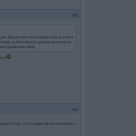
#131
bu peec likumdosanas veel kautkaadu laiku uz prieksu
protams, ja devis rakstisku garantiju piemeeram uz
aatas/apmaksaatas nebija
ka ir
#132
ainajaa Norgee, ko ta Latvijaa ciiksteet te metienam ir