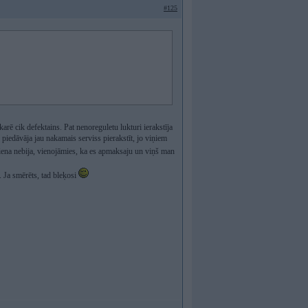
#125
karē cik defektains. Pat nenoreguletu lukturi ierakstīja
piedāvāja jau nakamais serviss pierakstīt, jo viņiem
ena nebija, vienojāmies, ka es apmaksaju un viņš man
 Ja smērēts, tad bleķosi