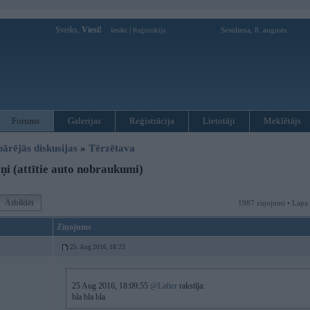
Sveiks,
Viesi!
|
Sestdiena, 8. augusts
Ienākt
Reģistrācija
Forums
Galerijas
Reģistrācija
Lietotāji
Meklētājs
pārējās diskusijas
»
Tērzētava
ņi (attītie auto nobraukumi)
Atbildēt
1987 ziņojumi • Lapa
Ziņojums
25. Aug 2016, 18:23
25 Aug 2016, 18:09:55
@Lafter
rakstīja:
bla bla bla