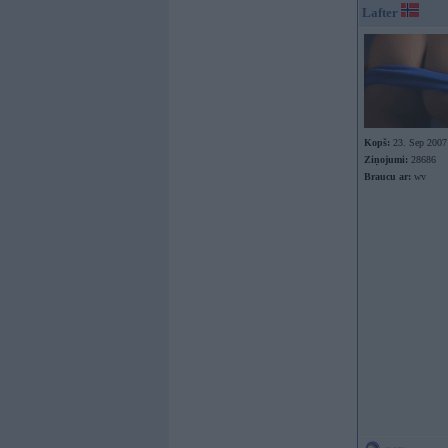
Lafter
Kopš:
23. Sep 2007
Ziņojumi:
28686
Braucu ar:
wv