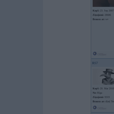
Kopš:
23. Sep 2007
Ziņojumi:
28686
Braucu ar:
wv
Offline
RS7
Kopš:
20. Mar 2010
No:
Rīga
Ziņojumi:
9319
Braucu ar:
dīzeļ Te
Offline