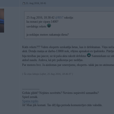
25. Aug 2016, 18:45
25 Aug 2016, 18:38:42
@RS7
rakstīja:
ka nonaci pie cipara 1400?
savdabigs rekets
ja noklajas motors nakamaja diena?
Kāds rekets??? Valsts eksperts uzskaitīja lietas, kas ir defektainas. Viņu neča
aktā. Detaļu maiņa ar darbu-13800 nok, rēķinu apmaksā ex īpašnieks. Pārējo 
bija tiesības jau jaucot, uz tā paša akta rakstīt defektus
Saimniekam uz siti
atdod naudu. Atdeva, kā pēc pulksteņa pec nedēļas.
Par motoru hvz. Ja aizdomas par smerejumu, eksperts- talak jau no atzinuma.
[ Šo ziņu laboja Lafter, 25 Aug 2016, 18:46:37 ]
-----------------
Gribās pļūtīt? Nejūties novērtēts? Neviens nepievērš uzmanību?
Spied zemāk.
Spama topiks
Jā! Man jūk komati. Tas dēļ ilga perioda komunicējot citās valodās.