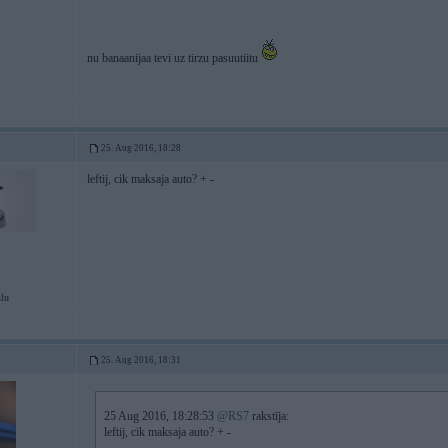
nu banaanijaa tevi uz tirzu pasuutiitu
25. Aug 2016, 18:28
leftij, cik maksaja auto? + -
slu
25. Aug 2016, 18:31
25 Aug 2016, 18:28:53
@RS7
rakstīja:
leftij, cik maksaja auto? + -