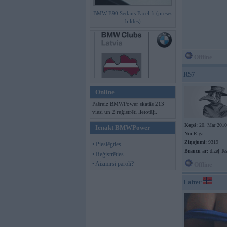
BMW E90 Sedans Facelift (preses
bildes)
Offline
RS7
Online
Pašreiz BMWPower skatās 213
viesi un 2 reģistrēti lietotāji.
Kopš:
20. Mar 2010
Ienākt BMWPower
No:
Rīga
Ziņojumi:
9319
• Pieslēgties
Braucu ar:
dīzeļ Te
• Reģistrēties
• Aizmirsi paroli?
Offline
Lafter