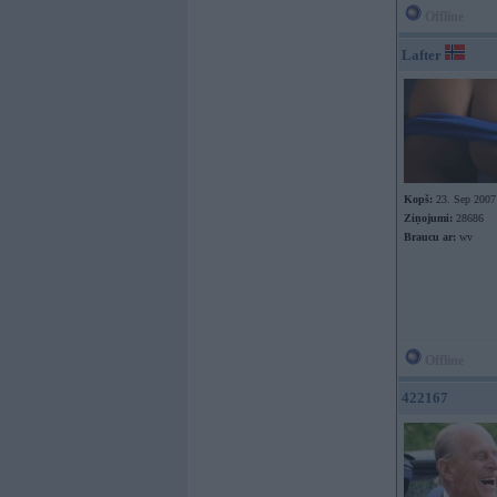
Offline
Lafter
Kopš:
23. Sep 2007
Ziņojumi:
28686
Braucu ar:
wv
Offline
422167