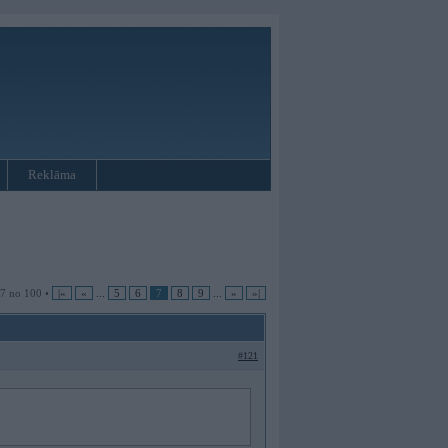
Reklāma
 7 no 100 •
|«
«
...
5
6
7
8
9
...
»
»|
#121