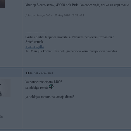
kkur ap 5 euro sanak, 49000 nok.Pirku kā copes vāģi, tiri ko uz copi maukt. 
[ Šo ziņu laboja Lafter, 25 Aug 2016, 18:33:40 ]
-----------------
Gribās pļūtīt? Nejūties novērtēts? Neviens nepievērš uzmanību?
Spied zemāk.
Spama topiks
Jā! Man jūk komati. Tas dēļ ilga perioda komunicējot citās valodās.
25. Aug 2016, 18:38
ka nonaci pie cipara 1400?
savdabigs rekets
ja noklajas motors nakamaja diena?
slu