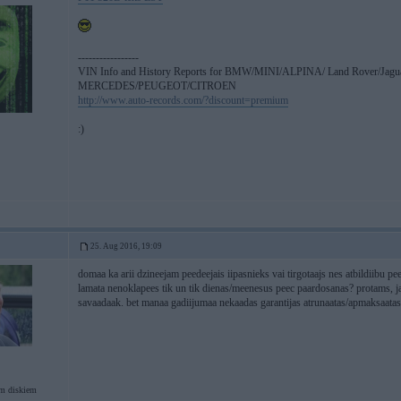
-----------------
VIN Info and History Reports for BMW/MINI/ALPINA/ Land Rover/Jagu
MERCEDES/PEUGEOT/CITROEN
http://www.auto-records.com/?discount=premium
:)
25. Aug 2016, 19:09
domaa ka arii dzineejam peedeejais iipasnieks vai tirgotaajs nes atbildiibu p
lamata nenoklapees tik un tik dienas/meenesus peec paardosanas? protams, ja
savaadaak. bet manaa gadiijumaa nekaadas garantijas atrunaatas/apmaksaatas
em diskiem