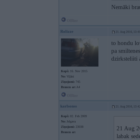
Nemāki brau
Offline
Rolizze
21. Aug 2016, 13:4
to hondu lo
pa smiltenes
dzirksteliit
Kopš:
16. Nov 2015
No:
Viļāni
Ziņojumi:
745
Braucu ar:
A4
Offline
karlsonss
21. Aug 2016, 13:4
Kopš:
02. Feb 2009
No:
Jelgava
Ziņojumi:
23038
21 Aug 2
Braucu ar:
labak sed