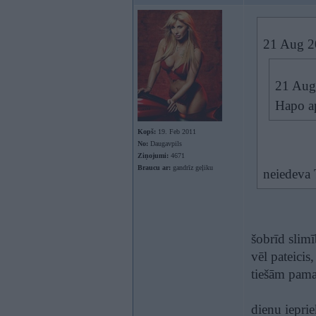
21 Aug 2
21 Aug
Hapo ap
Kopš:
19. Feb 2011
No:
Daugavpils
Ziņojumi:
4671
Braucu ar:
gandrīz geļiku
neiedeva 
šobrīd slim
vēl pateicis
tiešām pama
dienu iepri