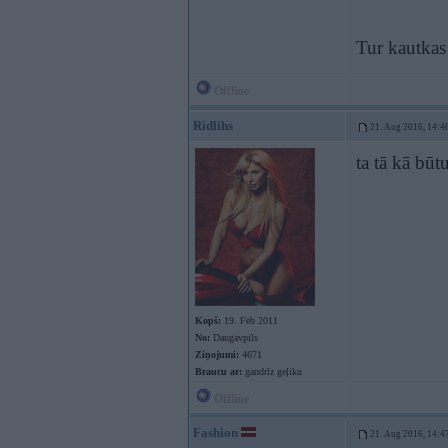
Tur kautkas
Offline
Ridlihs
21. Aug 2016, 14:4
ta tā kā būt
Kopš:
19. Feb 2011
No:
Daugavpils
Ziņojumi:
4671
Braucu ar:
gandrīz geļiku
Offline
Fashion
21. Aug 2016, 14:4