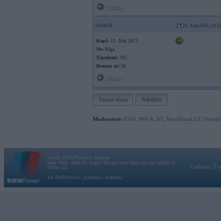
Offline
switch
21. Aug 2016, 14:5
Kopš:
12. Mar 2013
No:
Rīga
Ziņojumi:
762
Braucu ar:
30
Offline
Jauna tēma
Atbildēt
Moderatori:
6500
,
968-jk
,
AV
,
AiwaShuraLLP
,
Double
Vortāls BMWPower.lv darbojas
kopš 2002. gada 14. maija. Tas nav auto klubs un nav saistīts ar
Galvena
|
Fo
BMW AG.
Par BMWPower
|
Kontakti
|
Reklāma