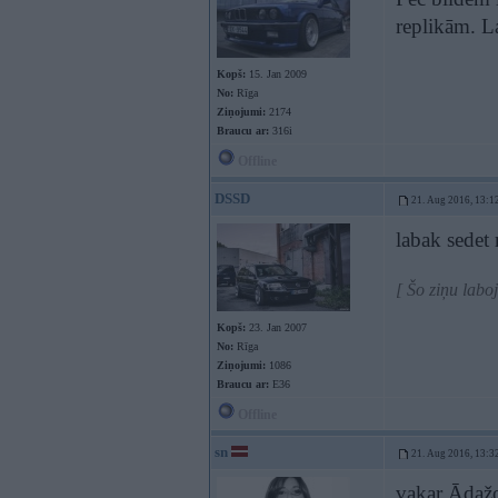
replikām. L
Kopš:
15. Jan 2009
No:
Rīga
Ziņojumi:
2174
Braucu ar:
316i
Offline
DSSD
21. Aug 2016, 13:1
labak sedet
[ Šo ziņu lab
Kopš:
23. Jan 2007
No:
Rīga
Ziņojumi:
1086
Braucu ar:
E36
Offline
sn
21. Aug 2016, 13:3
vakar Ādažos