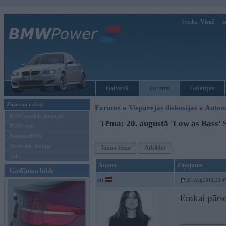
Sveiks,
Viesi!
Ie
Galvenā
Forums
Galerijas
Ziņas un raksti
Forums
»
Vispārējās diskusijas
»
Autom
BMW modeļu jaunumi
Tēma: 20. augustā 'Low as Bass' 
BMW testi
Mēneša BMW
Sērijveida tūnings
Jauna tēma
Atbildēt
Vel...
Autors
Ziņojums
Gadījuma bilde
sn
20. Aug 2016, 23:4
Emkai pārse
---------------