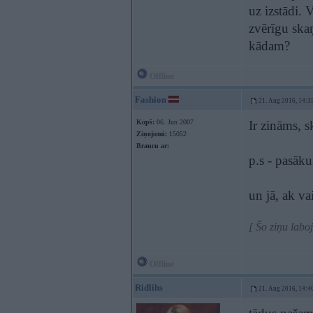
uz izstādi. 
zvērīgu skaņ
kādam?
Offline
Fashion
21. Aug 2016, 14:3
Kopš:
06. Jun 2007
Ir zināms, s
Ziņojumi:
15052
Braucu ar:
p.s - pasāk
un jā, ak va
[ Šo ziņu labo
Offline
Ridlihs
21. Aug 2016, 14:4