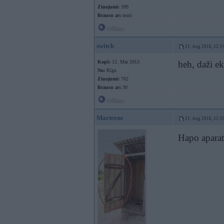
Ziņojumi:
399
Braucu ar:
muti
Offline
switch
21. Aug 2016, 12:2
Kopš:
12. Mar 2013
heh, daži ek
No:
Rīga
Ziņojumi:
762
Braucu ar:
30
Offline
Marteens
21. Aug 2016, 12:5
Hapo aparat