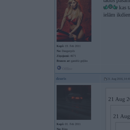
tādus pašam
kas t
ielām ikdien
Kopš:
19. Feb 2011
No:
Daugavpils
Ziņojumi:
4671
Braucu ar:
gandrīz geļiku
Offline
dzuris
21. Aug 2016, 14:4
21 Aug 2
21 Aug
Kopš:
01. Feb 2011
No:
Rīga