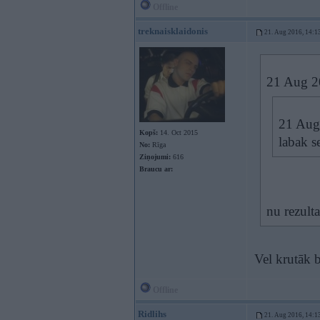
Offline
treknaisklaidonis
21. Aug 2016, 14:1
21 Aug 2
21 Aug
Kopš:
14. Oct 2015
labak s
No:
Rīga
Ziņojumi:
616
Braucu ar:
nu rezult
Vel krutāk 
Offline
Ridlihs
21. Aug 2016, 14:1