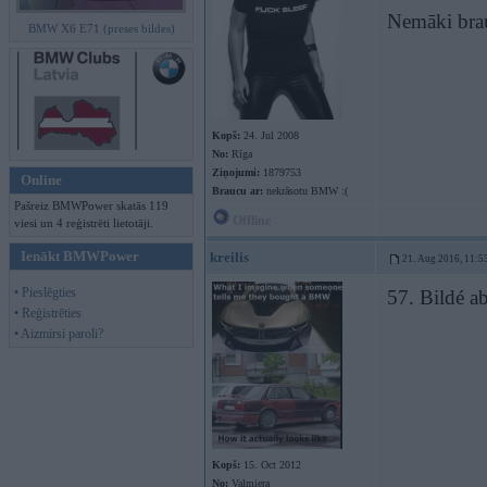
Nemāki brau
BMW X6 E71 (preses bildes)
Kopš:
24. Jul 2008
No:
Rīga
Ziņojumi:
1879753
Online
Braucu ar:
nekrāsotu BMW :(
Pašreiz BMWPower skatās 119
Offline
viesi un 4 reģistrēti lietotāji.
Ienākt BMWPower
kreilis
21. Aug 2016, 11:5
• Pieslēgties
57. Bildé ab
• Reģistrēties
• Aizmirsi paroli?
Kopš:
15. Oct 2012
No:
Valmiera