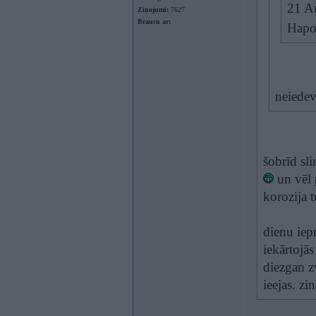
21 A
Ziņojumi:
7627
Braucu ar:
Hapo 
neiedev
šobrīd sl
un vēl p
korozija 
dienu iep
iekārtojās
diezgan z
ieejas. z