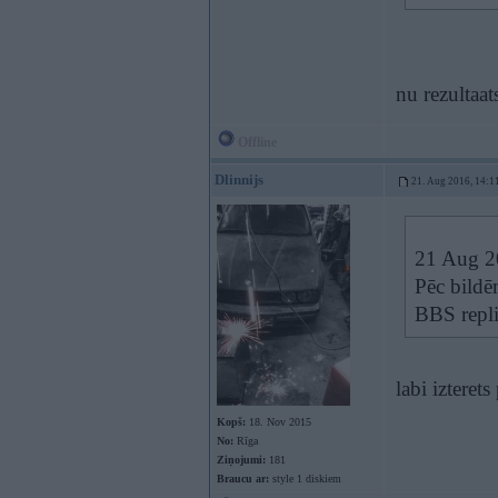
nu rezultaa
Offline
Dlinnijs
21. Aug 2016, 14:1
21 Aug 2
Pēc bildēm
BBS repli
labi izteret
Kopš:
18. Nov 2015
No:
Rīga
Ziņojumi:
181
Braucu ar:
style 1 diskiem