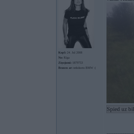
Kopš:
24. Jul 2008
No:
Rīga
Ziņojumi:
1879753
Braucu ar:
nekrāsotu BMW :(
Spied uz bi
---------------