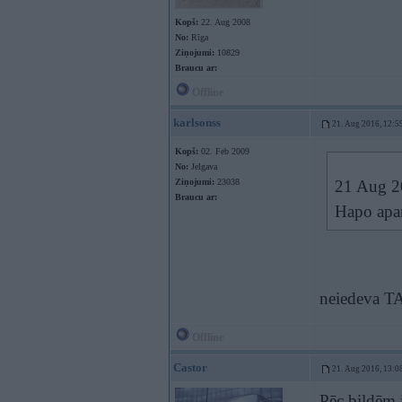
Kopš:
22. Aug 2008
No:
Rīga
Ziņojumi:
10829
Braucu ar:
Offline
karlsonss
21. Aug 2016, 12:5
Kopš:
02. Feb 2009
No:
Jelgava
Ziņojumi:
23038
21 Aug 2
Braucu ar:
Hapo apar
neiedeva TA
Offline
Castor
21. Aug 2016, 13:0
Pēc bildēm i