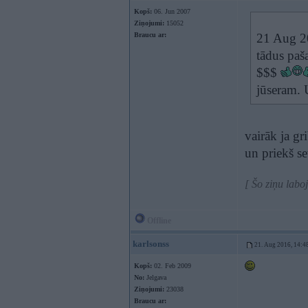
Kopš:
06. Jun 2007
Ziņojumi:
15052
Braucu ar:
21 Aug 2
tādus paš
$$$
jūseram. 
vairāk ja gr
un priekš s
[ Šo ziņu labo
Offline
karlsonss
21. Aug 2016, 14:4
Kopš:
02. Feb 2009
No:
Jelgava
Ziņojumi:
23038
Braucu ar: