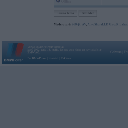
Offline
Jauna tēma
Atbildēt
Moderatori:
968-jk
,
AV
,
AiwaShuraLLP
,
GirtzB
,
Lafter
Vortāls BMWPower.lv darbojas
kopš 2002. gada 14. maija. Tas nav auto klubs un nav saistīts ar
Galvena
|
Fo
BMW AG.
Par BMWPower
|
Kontakti
|
Reklāma