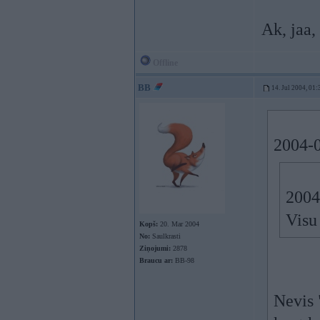
Ak, jaa,
Offline
BB
14. Jul 2004, 01:
2004-0
2004
Visu 
Kopš:
20. Mar 2004
No:
Saulkrasti
Ziņojumi:
2878
Braucu ar:
BB-98
Nevis "