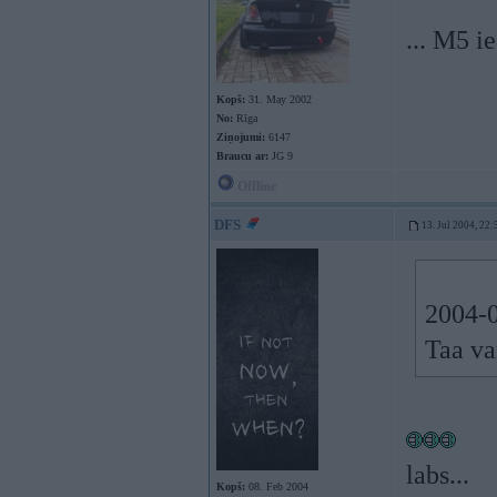
... M5 i
Kopš:
31. May 2002
No:
Rīga
Ziņojumi:
6147
Braucu ar:
JG 9
Offline
DFS
13. Jul 2004, 22:
2004-0
Taa va
labs...
Kopš:
08. Feb 2004