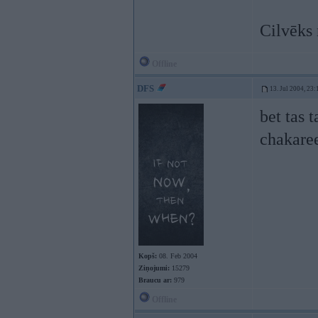
Cilvēks 
Offline
DFS
13. Jul 2004, 23:
bet tas 
chakaree
Kopš:
08. Feb 2004
Ziņojumi:
15279
Braucu ar:
979
Offline