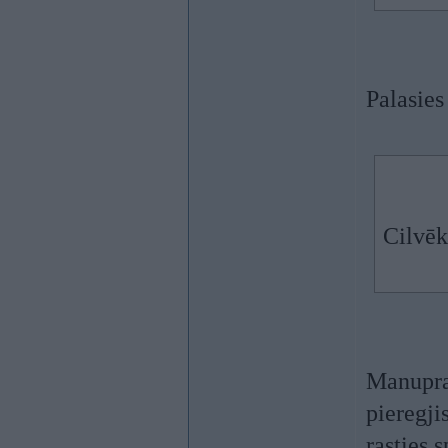
Palasies
Cilvēk
Manupraa
pieregjis
rasties 