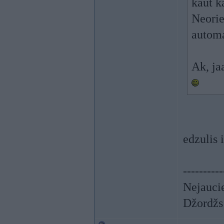
kaut ka
Neorie
autom
Ak, ja
edzulis i
----------
Nejaucie
Džordžs