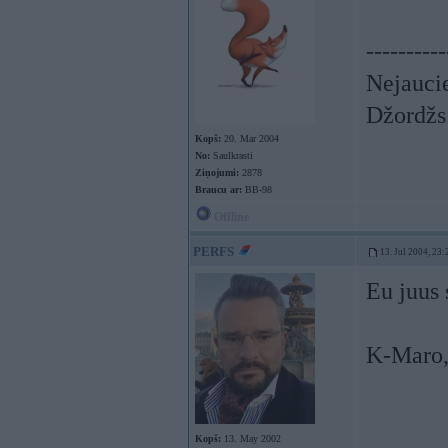
----------
Nejaucie
Džordžs
Kopš:
20. Mar 2004
No:
Saulkrasti
Ziņojumi:
2878
Braucu ar:
BB-98
Offline
PERFS
13. Jul 2004, 23:
Eu juus
K-Maro,
Kopš:
13. May 2002