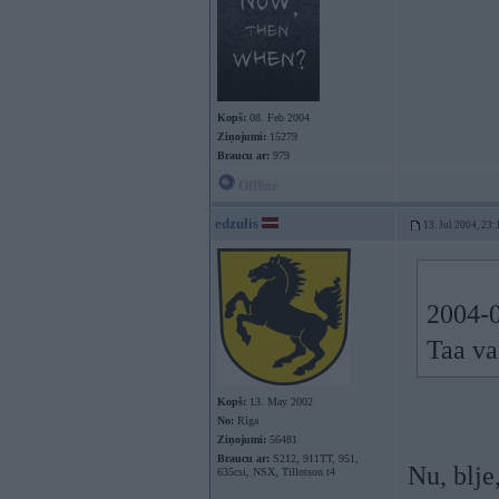
Kopš:
08. Feb 2004
Ziņojumi:
15279
Braucu ar:
979
Offline
edzulis
13. Jul 2004, 23:
2004-0
Taa va
Kopš:
13. May 2002
No:
Rīga
Ziņojumi:
56481
Braucu ar:
S212, 911TT, 951,
Nu, blje,
635csi, NSX, Tillotson t4