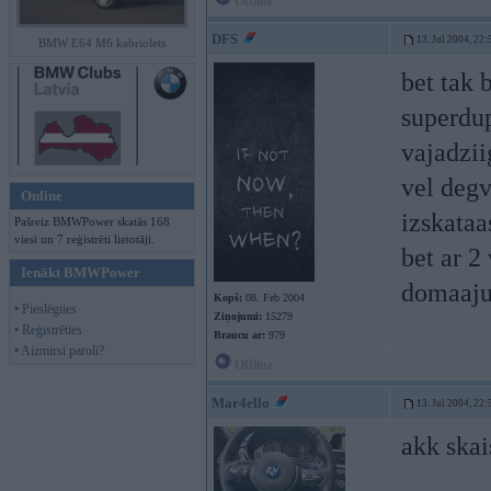
Offline
DFS
13. Jul 2004, 22:
BMW E64 M6 kabriolets
bet tak 
superdup
vajadzii
vel degv
Online
izskataas
Pašreiz BMWPower skatās 168
viesi un 7 reģistrēti lietotāji.
bet ar 2
Ienākt BMWPower
domaaju.
Kopš:
08. Feb 2004
• Pieslēgties
Ziņojumi:
15279
• Reģistrēties
Braucu ar:
979
• Aizmirsi paroli?
Offline
Mar4ello
13. Jul 2004, 22:
akk skai