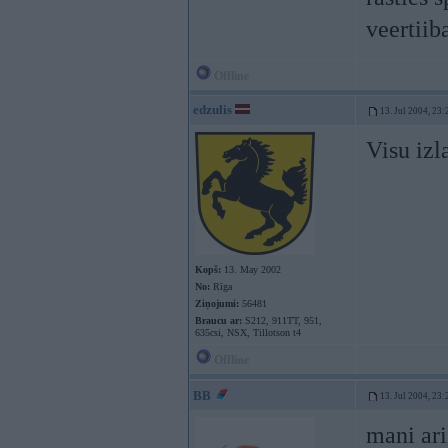
veertiib
Offline
edzulis
13. Jul 2004, 23:
Visu izla
Kopš:
13. May 2002
No:
Rīga
Ziņojumi:
56481
Braucu ar:
S212, 911TT, 951,
635csi, NSX, Tillotson t4
Offline
BB
13. Jul 2004, 23:
mani ar