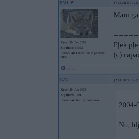
RM1
13. Jul 2004, 23:
Mani ga
----------
Kopš:
20. Dec 2003
Pļek pļ
Ziņojumi:
64882
(c) гар
Braucu ar:
Cincīti tumsā pa sausu
tuneli
Offline
GA3
13. Jul 2004, 23:
Kopš:
29. Jun 2003
Ziņojumi:
1401
Braucu ar:
Nazi pa sviestmaizi
2004-0
Nu, blj