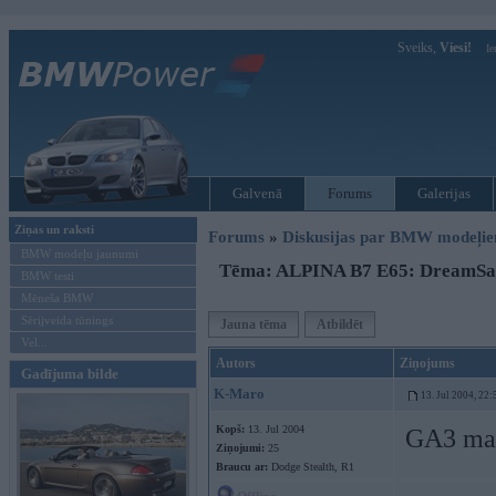
Sveiks,
Viesi!
Ie
Galvenā
Forums
Galerijas
Ziņas un raksti
Forums
»
Diskusijas par BMW modeļi
BMW modeļu jaunumi
Tēma: ALPINA B7 E65: DreamSa
BMW testi
Mēneša BMW
Sērijveida tūnings
Jauna tēma
Atbildēt
Vel...
Autors
Ziņojums
Gadījuma bilde
K-Maro
13. Jul 2004, 22:
Kopš:
13. Jul 2004
GA3 man 
Ziņojumi:
25
Braucu ar:
Dodge Stealth, R1