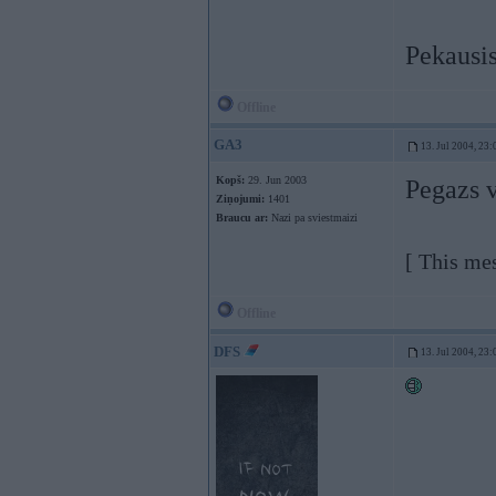
Pekausi
Offline
GA3
13. Jul 2004, 23:
Kopš:
29. Jun 2003
Pegazs v
Ziņojumi:
1401
Braucu ar:
Nazi pa sviestmaizi
[ This me
Offline
DFS
13. Jul 2004, 23: