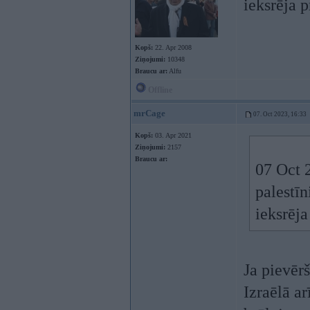
ieksrēja p
Kopš:
22. Apr 2008
Ziņojumi:
10348
Braucu ar:
Alfu
Offline
mrCage
07. Oct 2023, 16:33
Kopš:
03. Apr 2021
Ziņojumi:
2157
Braucu ar:
07 Oct 
palestīn
ieksrēja
Ja pievēr
Izraēlā ar