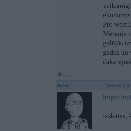
veiksmīgi
ekonomis
Pro west i
Mērenie n
galējās iz
gadus un 
čakarējuš
Offline
DeeCee
06. Oct 2023, 21:16
https://t
izskatās,