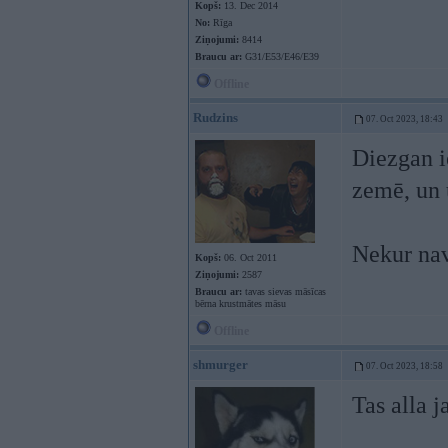
Kopš:
13. Dec 2014
No:
Rīga
Ziņojumi:
8414
Braucu ar:
G31/E53/E46/E39
Offline
Rudzins
07. Oct 2023, 18:43
Diezgan i
zemē, un 
Nekur nav
Kopš:
06. Oct 2011
Ziņojumi:
2587
Braucu ar:
tavas sievas māsīcas
bērna krustmātes māsu
Offline
shmurger
07. Oct 2023, 18:58
Tas alla j