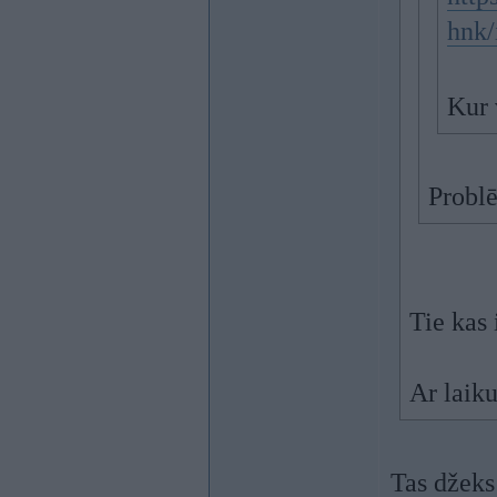
hnk/
Kur 
Problē
Tie kas 
Ar laik
Tas džeks