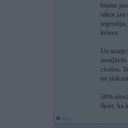
būsim jau
sākot jau
iegrozīja,
krievs.
Un starpc
neatļāvās
civilos. 
un jāskatā
50% slovā
šķiet, ka
Offline