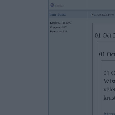
Offline
bum_bumz
01. Oct 2023, 14:40
Kopš:
05. Jan 2006
Ziņojumi:
7629
Braucu ar:
E34
01 Oct 
01 Oc
01 O
Vals
vēlē
kru
http