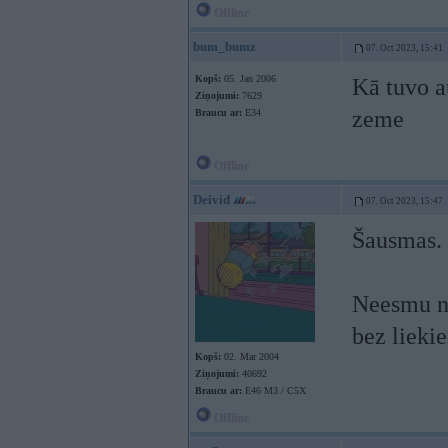
Offline
bum_bumz
07. Oct 2023, 15:41
Kopš:
05. Jan 2006
Kā tuvo a
Ziņojumi:
7629
zeme
Braucu ar:
E34
Offline
Deivid
07. Oct 2023, 15:47
Šausmas. 
Neesmu ne
bez lieki
Kopš:
02. Mar 2004
Ziņojumi:
40692
Braucu ar:
E46 M3 / C5X
Offline