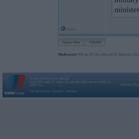
minister
Offline
Jauna tēma
Atbildēt
Moderatori:
968-jk
,
AV
,
AiwaShuraLLP
,
BigArchi
,
Gir
Vortāls BMWPower.lv darbojas
kopš 2002. gada 14. maija. Tas nav auto klubs un nav saistīts ar
Galvena
|
Fo
BMW AG.
Par BMWPower
|
Kontakti
|
Reklāma