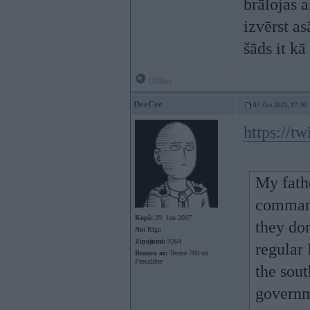
brālojas 
izvērst as
šāds it kā
Offline
DeeCee
07. Oct 2023, 17:30
https://
My fath
command
Kopš:
29. Jun 2007
they don
No:
Rīga
Ziņojumi:
9264
regular 
Braucu ar:
Tenere 700 un
Procaliber
the sout
governm