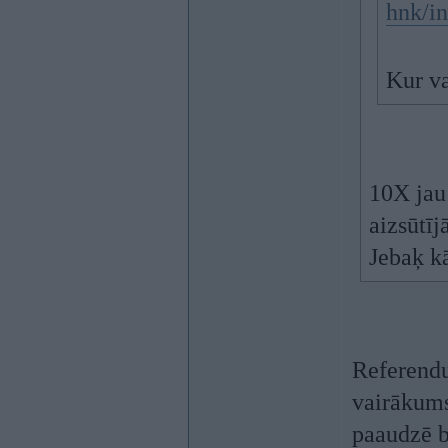
hnk/i
Kur va
10X jau
aizsūtī
Jebaķ k
Referendu
vairākums
paaudzē b