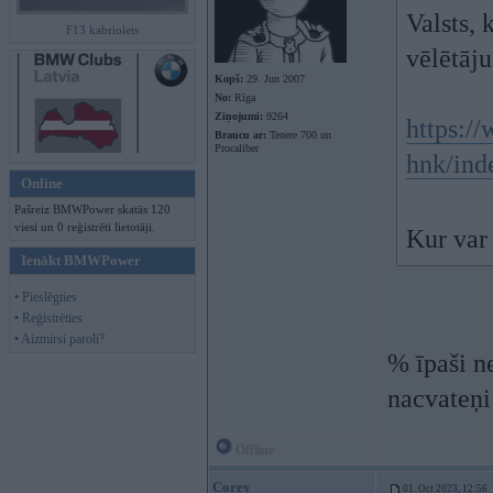
Valsts, 
F13 kabriolets
vēlētāj
Kopš:
29. Jun 2007
No:
Rīga
Ziņojumi:
9264
https:/
Braucu ar:
Tenere 700 un
Procaliber
hnk/ind
Online
Pašreiz BMWPower skatās 120
viesi un 0 reģistrēti lietotāji.
Kur var 
Ienākt BMWPower
• Pieslēgties
• Reģistrēties
• Aizmirsi paroli?
% īpaši n
nacvateņi
Offline
Corey
01. Oct 2023, 12:56