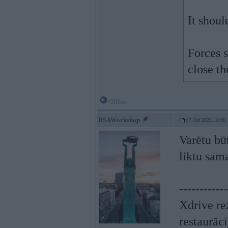
It shoul
Forces 
close th
Offline
RSAWorkshop
07. Oct 2023, 18:06
Varētu bū
liktu sam
------------
Xdrive re
restaurāc