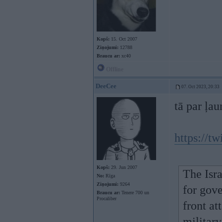
Kopš:
15. Oct 2007
Ziņojumi:
12788
Braucu ar:
xc40
Offline
DeeCee
07. Oct 2023, 20:33
tā par ļau
https://t
Kopš:
29. Jun 2007
The Isr
No:
Rīga
Ziņojumi:
9264
for gove
Braucu ar:
Tenere 700 un
Procaliber
front at
military