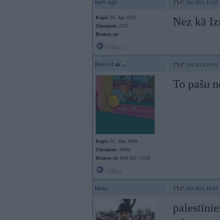
mrCage
07. Oct 2023, 15:58
Kopš:
03. Apr 2021
Nez kā Iz
Ziņojumi:
2157
Braucu ar:
Offline
Deivid
07. Oct 2023, 16:00
To pašu 
Kopš:
02. Mar 2004
Ziņojumi:
40692
Braucu ar:
E46 M3 / C5X
Offline
kkas
07. Oct 2023, 16:02
palestīni