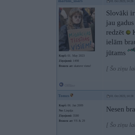
martins_usars
01. Oct 2023, 14:26
Slovāki i
jau gadus 
redzēt
K
ielām bra
jūtams
Kopš:
01. May 2023
Ziņojumi:
1498
Braucu ar:
skatuve viens!
[ Šo ziņu l
Offline
Tomzs
01. Oct 2023, 14:28
Kopš:
06. Jan 2009
Nesen bra
No:
Liepāja
Ziņojumi:
3580
Braucu ar:
VS & 29
[ Šo ziņu l