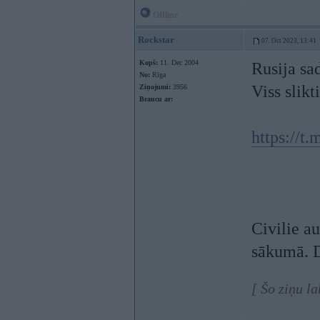
Offline
Rockstar
07. Oct 2023, 13:41
Kopš:
11. Dec 2004
Rusija sa
No:
Rīga
Viss slikti
Ziņojumi:
3956
Braucu ar:
https://t
Civilie au
sākumā. D
[ Šo ziņu l