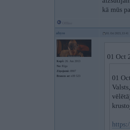
aizsūtījā
kā mūs pa
Offline
abyss
01. Oct 2023, 13:41
01 Oct 
Kopš:
26. Jun 2013
No:
Rīga
Ziņojumi:
8907
01 Oc
Braucu ar:
e39 523
Valsts
vēlētā
krust
https: