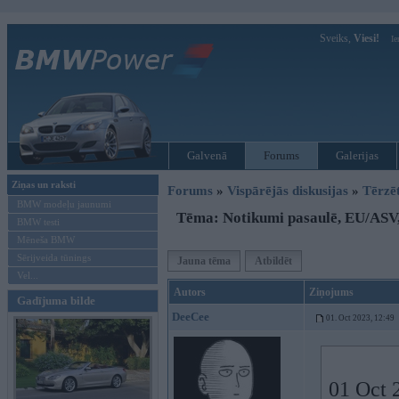
Sveiks,
Viesi!
Ie
Galvenā
Forums
Galerijas
Ziņas un raksti
Forums
»
Vispārējās diskusijas
»
Tērzē
BMW modeļu jaunumi
Tēma: Notikumi pasaulē, EU/ASV
BMW testi
Mēneša BMW
Sērijveida tūnings
Jauna tēma
Atbildēt
Vel...
Autors
Ziņojums
Gadījuma bilde
DeeCee
01. Oct 2023, 12:49
01 Oct 