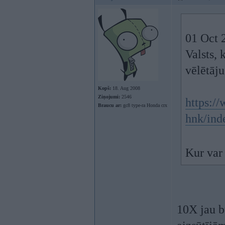
01 Oct 
Valsts, 
vēlētāj
Kopš:
18. Aug 2008
Ziņojumi:
2546
https:/
Braucu ar:
gc8 type-ra Honda crx
hnk/ind
Kur var 
10X jau b