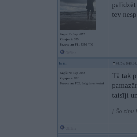
palīdzēt
tev nesp
Kopš:
15. Sep 2012
Ziņojumi:
335
Braucu ar:
F11 535d ///M
Offline
kriii
03. Dec 2015, 10
Kopš:
20. Sep 2013
Tā tak p
Ziņojumi:
832
pamazām 
Braucu ar:
F02, Insignia un tosteri
taisīji u
[ Šo ziņu 
Offline