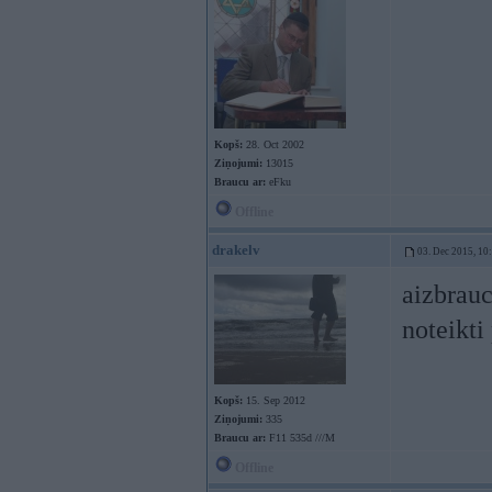
Kopš:
28. Oct 2002
Ziņojumi:
13015
Braucu ar:
eFku
Offline
drakelv
03. Dec 2015, 10
aizbrauc
noteikti
Kopš:
15. Sep 2012
Ziņojumi:
335
Braucu ar:
F11 535d ///M
Offline