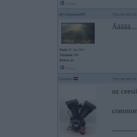
Offline
development99
03. Dec 2015, 09
Āāāāā...
Kopš:
03. Jan 2013
Ziņojumi:
889
Braucu ar:
Offline
Garaiss
03. Dec 2015, 09
uz ceesi
common
----------