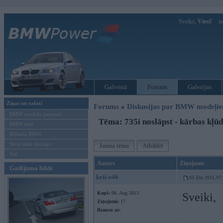
Sveiks,
Viesi!
Ie
Galvenā
Forums
Galerijas
Ziņas un raksti
Forums
»
Diskusijas par BMW modeļi
BMW modeļu jaunumi
Tēma: 735i noslāpst - kārbas kļū
BMW testi
Mēneša BMW
Sērijveida tūnings
Jauna tēma
Atbildēt
Vel...
Autors
Ziņojums
Gadījuma bilde
krii-e46
03. Dec 2015, 07
Kopš:
08. Aug 2013
Sveiki,
Ziņojumi:
17
Braucu ar: