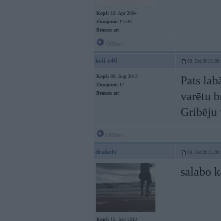
Kopš:
10. Apr 2004
Ziņojumi:
11538
Braucu ar:
Offline
krii-e46
03. Dec 2015, 09
Kopš:
08. Aug 2013
Pats lab
Ziņojumi:
17
varētu b
Braucu ar:
Gribēju 
Offline
drakelv
03. Dec 2015, 09
salabo k
Kopš:
15. Sep 2012