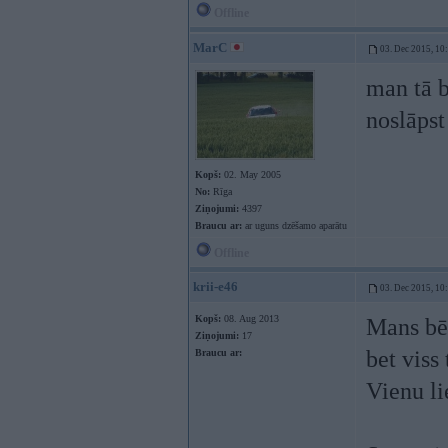
Offline
MarC
03. Dec 2015, 10
man tā b
noslāpst
Kopš:
02. May 2005
No:
Rīga
Ziņojumi:
4397
Braucu ar:
ar uguns dzēšamo aparātu
Offline
krii-e46
03. Dec 2015, 10
Kopš:
08. Aug 2013
Mans bēd
Ziņojumi:
17
bet viss
Braucu ar:
Vienu li