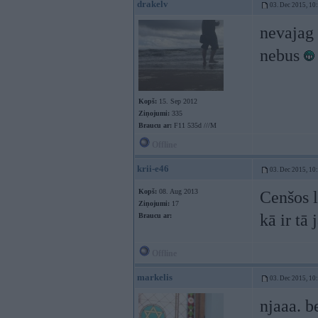
drakelv
03. Dec 2015, 10
nevajag 
nebus
Kopš:
15. Sep 2012
Ziņojumi:
335
Braucu ar:
F11 535d ///M
Offline
krii-e46
03. Dec 2015, 10
Kopš:
08. Aug 2013
Cenšos l
Ziņojumi:
17
kā ir tā
Braucu ar:
Offline
markelis
03. Dec 2015, 10
njaaa. b