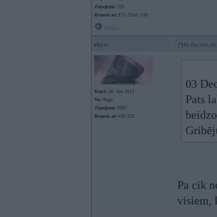
Ziņojumi:
335
Braucu ar:
F11 535d ///M
Offline
abyss
03. Dec 2015, 09
03 Dec
Kopš:
26. Jun 2013
Pats l
No:
Rīga
Ziņojumi:
8907
beidzo
Braucu ar:
e39 523
Gribēj
Pa cik n
visiem, 