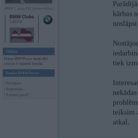
Parādījā
BMW 7. sērija F01 (preses bildes)
kārbas n
noslāpst
Nostājos
Online
iedarbin
Pašreiz BMWPower skatās 465
tiek izm
viesi un 4 reģistrēti lietotāji.
Ienākt BMWPower
Interesa
• Pieslēgties
• Reģistrēties
nekādas 
• Aizmirsi paroli?
problēmā
teiksim 
atkal.