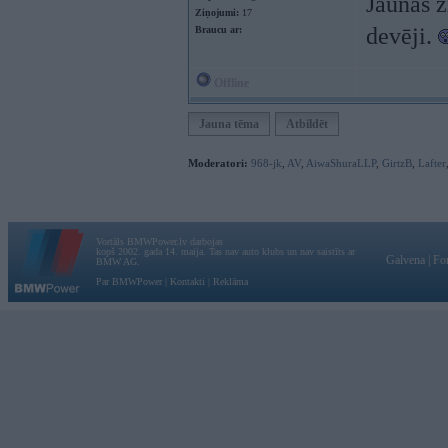
Jaunas z
Ziņojumi:
17
devēji.
Braucu ar:
Offline
Jauna tēma
Atbildēt
Moderatori:
968-jk
,
AV
,
AiwaShuraLLP
,
GirtzB
,
Lafter
Vortāls BMWPower.lv darbojas
kopš 2002. gada 14. maija. Tas nav auto klubs un nav saistīts ar
Galvena
|
Fo
BMW AG.
Par BMWPower
|
Kontakti
|
Reklāma