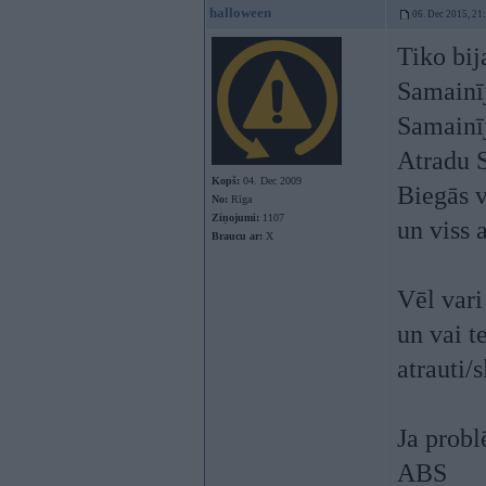
halloween
06. Dec 2015, 21
Tiko bij
Samainī
Samainī
Atradu S
Kopš:
04. Dec 2009
Biegās v
No:
Rīga
Ziņojumi:
1107
un viss 
Braucu ar:
X
Vēl var
un vai t
atrauti/
Ja probl
ABS