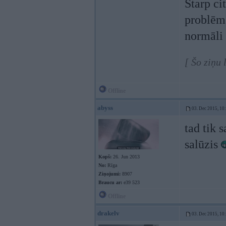
Starp ci
problēma
normāli 
[ Šo ziņu 
Offline
abyss
03. Dec 2015, 10
tad tik 
salūzis
Kopš:
26. Jun 2013
No:
Rīga
Ziņojumi:
8907
Braucu ar:
e39 523
Offline
drakelv
03. Dec 2015, 10