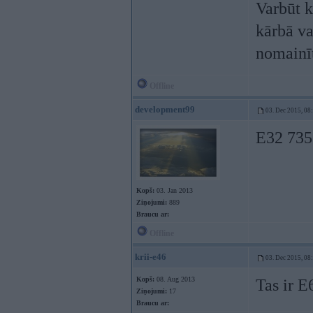
Varbūt k
kārbā va
nomainīt
Offline
development99
03. Dec 2015, 08
E32 735 
Kopš:
03. Jan 2013
Ziņojumi:
889
Braucu ar:
Offline
krii-e46
03. Dec 2015, 08
Kopš:
08. Aug 2013
Tas ir E
Ziņojumi:
17
Braucu ar: