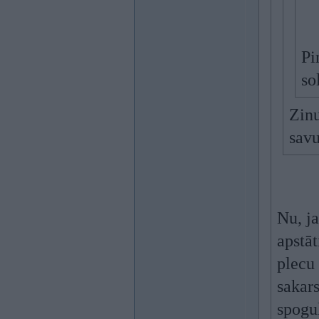
Pi
so
Zinu
savu
Nu, j
apstāt
plecu
sakars
spogu