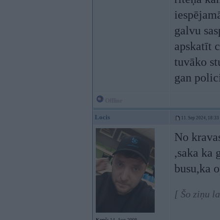
iespējamā
galvu sas
apskatīt 
tuvāko st
gan polic
Offline
Locis
11. Sep 2024, 18:33
No kravas
,saka ka 
busu,ka op
[ Šo ziņu l
Kopš:
14. Aug 2008