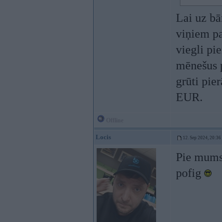
Lai uz bā
viņiem pa
viegli pi
mēnešus p
grūti pie
EUR.
Offline
Locis
12. Sep 2024, 20:36
Pie mums 
pofig