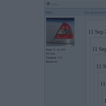
Offline
Mizx
11. Sep 2024, 23:47
11 Sep 
11 Se
Kopš:
26. Apr 2004
No:
Rīga
Ziņojumi:
7778
Braucu ar:
11 
11