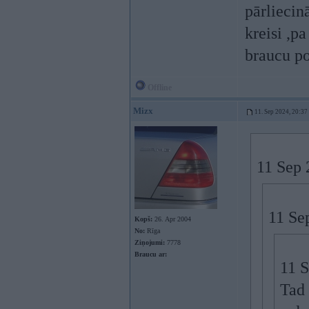
pārliecin
kreisi ,p
braucu p
Offline
Mizx
11. Sep 2024, 20:37
11 Sep 
11 Se
Kopš:
26. Apr 2004
No:
Rīga
Ziņojumi:
7778
Braucu ar:
11 
Tad 