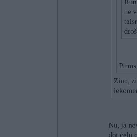
Runa
ne v
tais
droš
Pirms 
Zinu, zi
iekomen
Nu, ja ne
dot ceļu 