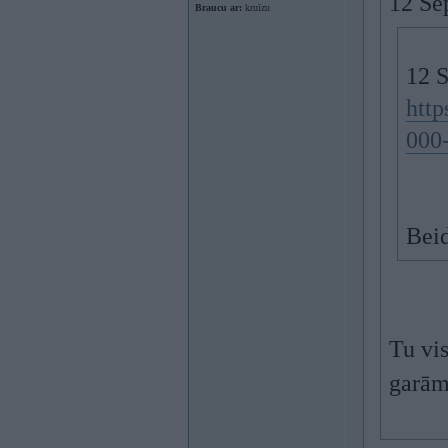
12 Se
Braucu ar:
kruīzu
12 
http
000
Beid
Tu vis
garām