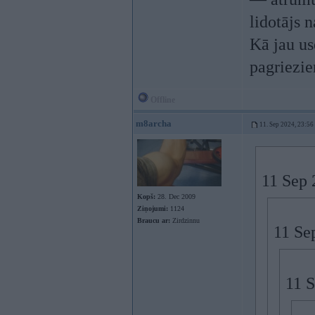
lidotājs 
Kā jau us
pagriezie
Offline
m8archa
11. Sep 2024, 23:56
11 Sep 
Kopš:
28. Dec 2009
Ziņojumi:
1124
Braucu ar:
Zirdzinnu
11 Se
11 