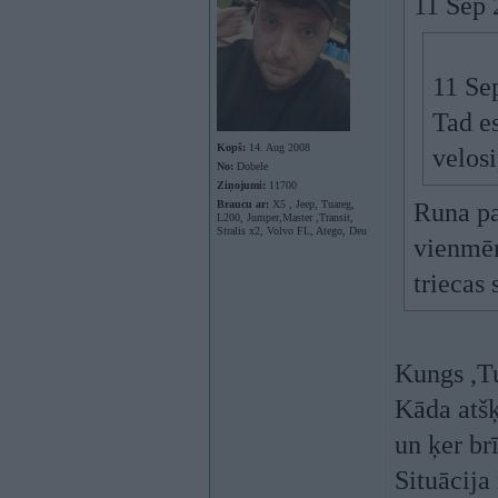
11 Sep 
11 Se
Tad es
Kopš:
14. Aug 2008
velosi
No:
Dobele
Ziņojumi:
11700
Braucu ar:
X5 , Jeep, Tuareg,
Runa pa
L200, Jumper,Master ,Transit,
Stralis x2, Volvo FL, Atego, Deu
vienmēr
triecas
Kungs ,Tu
Kāda atšķ
un ķer br
Situācija