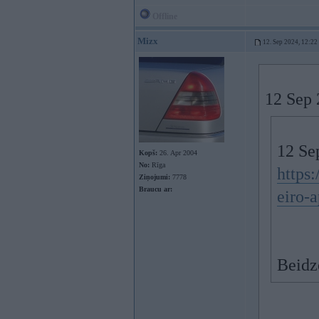
Offline
Mizx
12. Sep 2024, 12:22
12 Sep 
12 Se
Kopš:
26. Apr 2004
No:
Rīga
https:
Ziņojumi:
7778
Braucu ar:
eiro-
Beidz