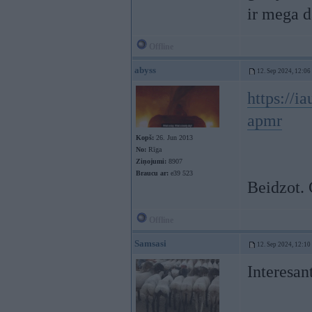
ir mega d
Offline
abyss
12. Sep 2024, 12:06
https://i
apmr
Kopš:
26. Jun 2013
No:
Rīga
Ziņojumi:
8907
Braucu ar:
e39 523
Beidzot. 
Offline
Samsasi
12. Sep 2024, 12:10
Interesan