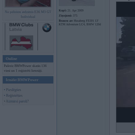
Kopš:
21. Apr 2009
No pelniem atdzimis E36 M3 GT
Ziņojumi:
375
Individual
Braucu ar:
Husaberg FE501 13'
KTM Adventure LC4, BMW 120d
Online
Pašreiz BMWPower skatās 136
viesi un 1 reģistrēti lietotāji.
Ienākt BMWPower
• Pieslēgties
• Reģistrēties
• Aizmirsi paroli?