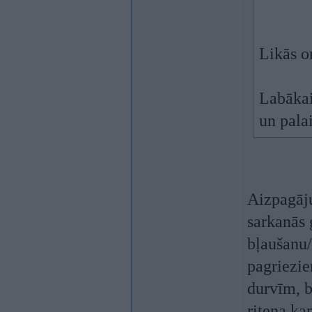
Likās o
Labākai
un pala
Aizpagāju
sarkanās 
bļaušanu/
pagriezie
durvīm, b
riteņa ka