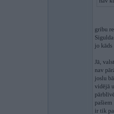
nav ku
gribu r
Sigulda
jo kāds 
Jā, vals
nav pār
joslu bā
vidējā 
pārblīvē
pašiem
ir tik p