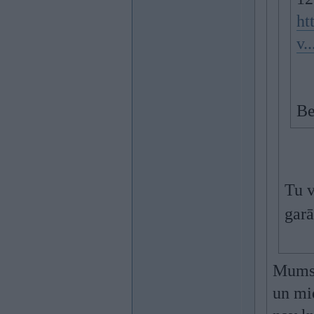
ht
v.
Be
Tu v
garā
Mums i
un mi