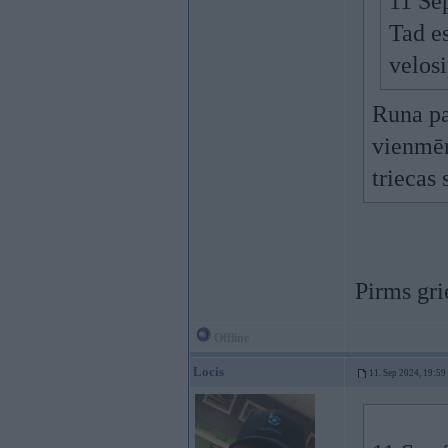
11 Se
Tad es
velosi
Runa pa
vienmēr
triecas
Pirms gri
Offline
Locis
11. Sep 2024, 19:59