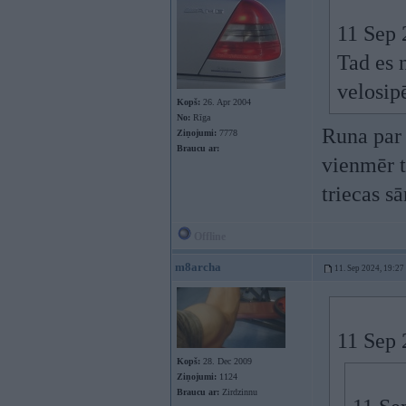
11 Sep 
Tad es 
velosip
Kopš:
26. Apr 2004
No:
Rīga
Runa par 
Ziņojumi:
7778
Braucu ar:
vienmēr t
triecas s
Offline
m8archa
11. Sep 2024, 19:27
11 Sep 
Kopš:
28. Dec 2009
Ziņojumi:
1124
Braucu ar:
Zirdzinnu