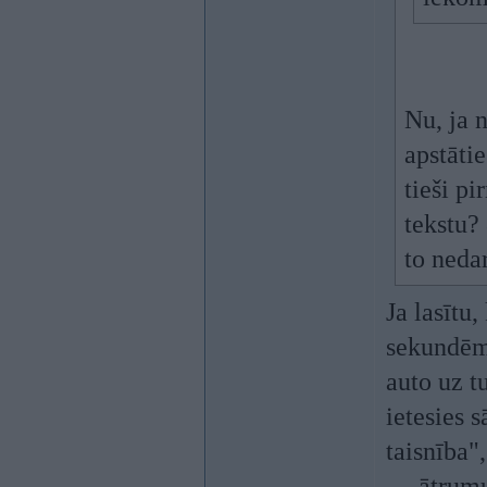
Nu, ja 
apstātie
tieši p
tekstu?
to neda
Ja lasītu
sekundēm 
auto uz t
ietesies 
taisnība"
— ātrumu 