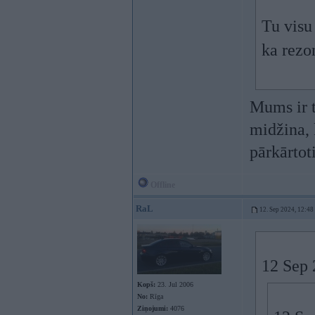
Tu visu
ka rezo
Mums ir t
midžina, 
pārkārtot
Offline
RaL
12. Sep 2024, 12:48
12 Sep 
Kopš:
23. Jul 2006
No:
Rīga
Ziņojumi:
4076