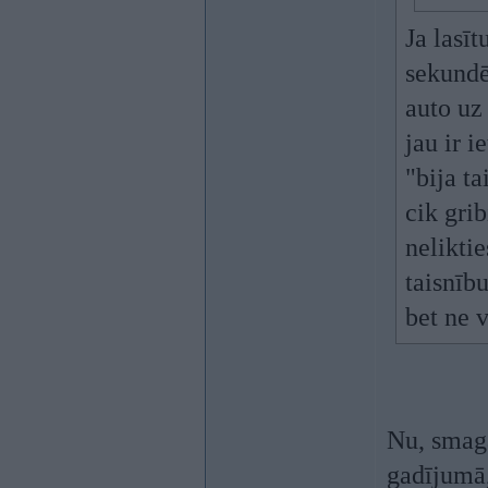
Ja lasīt
sekundē
auto uz
jau ir i
"bija ta
cik gri
neliktie
taisnību
bet ne 
Nu, smaga
gadījumā,