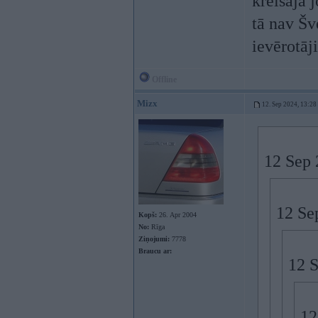
kreisajā 
tā nav Šve
ievērotāji
Offline
Mizx
12. Sep 2024, 13:28
12 Sep 
12 Se
Kopš:
26. Apr 2004
No:
Rīga
Ziņojumi:
7778
Braucu ar:
12 
12