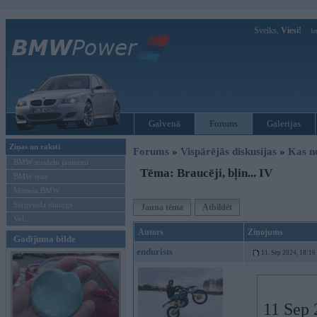
Sveiks,
Viesi!
Ie
Galvenā
Forums
Galerijas
Ziņas un raksti
Forums
»
Vispārējās diskusijas
»
Kas no
BMW modeļu jaunumi
Tēma: Braucēji, bļin... IV
BMW testi
Mēneša BMW
Sērijveida tūnings
Jauna tēma
Atbildēt
Vel...
Autors
Ziņojums
Gadījuma bilde
endurists
11. Sep 2024, 18:16
11 Sep 