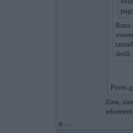
velo
pagr
Runa p
vienmē
taisnī
droši.
Pirms gr
Zinu, zinu
iekomentē
Offline