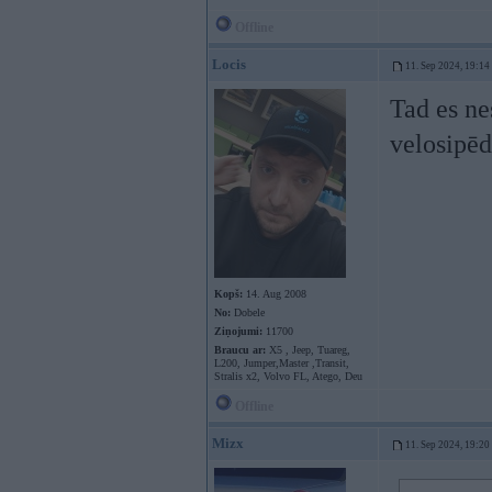
Offline
Locis
11. Sep 2024, 19:14
Tad es ne
velosipēd
Kopš:
14. Aug 2008
No:
Dobele
Ziņojumi:
11700
Braucu ar:
X5 , Jeep, Tuareg,
L200, Jumper,Master ,Transit,
Stralis x2, Volvo FL, Atego, Deu
Offline
Mizx
11. Sep 2024, 19:20