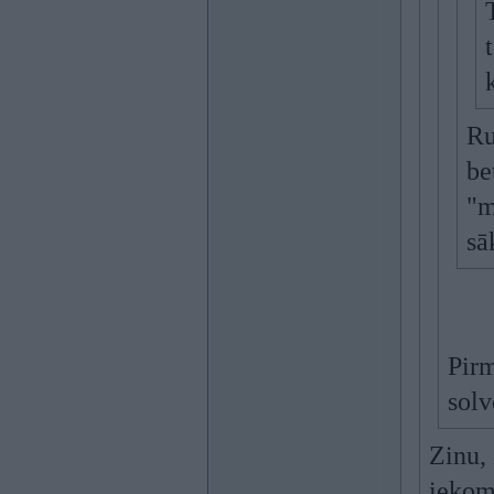
Ru
be
"m
sā
Pirm
solv
Zinu, 
iekom