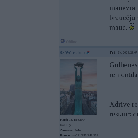
manevra i
braucēju 
mauc.
Offline
RSAWorkshop
11. Sep 2024, 23:07
Gulbenes 
remontda
-----------
Xdrive re
restaurāc
Kopš:
13. Dec 2014
No:
Rīga
Ziņojumi:
8414
Braucu ar:
G31/E53/E46/E39