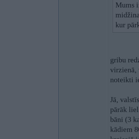
Mums ir
midžina
kur pārk
gribu red
virzienā,
noteikti i
Jā, valst
pārāk lie
bāni (3 k
kādiem 80