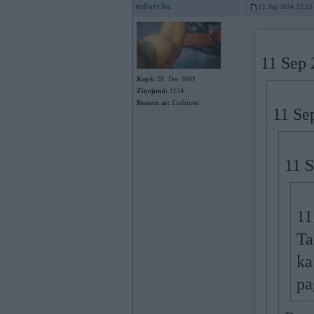
m8archa
11. Sep 2024, 22:23
11 Sep 
Kopš:
28. Dec 2009
Ziņojumi:
1124
Braucu ar:
Zirdzinnu
11 Se
11 
11
Ta
ka
pa