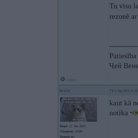
Tu visu l
rezonē ar
-----------
Patiesība
Чей Вен
Offline
kexxx
12. Sep 2024, 12:19
kaut kā n
notika
Kopš:
12. Dec 2010
Ziņojumi:
14308
Braucu ar: