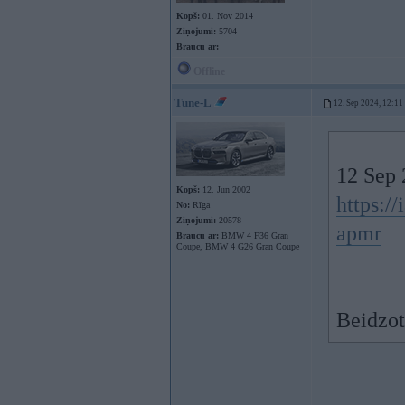
Kopš:
01. Nov 2014
Ziņojumi:
5704
Braucu ar:
Offline
Tune-L
12. Sep 2024, 12:11
12 Sep 
Kopš:
12. Jun 2002
https:/
No:
Rīga
Ziņojumi:
20578
apmr
Braucu ar:
BMW 4 F36 Gran
Coupe, BMW 4 G26 Gran Coupe
Beidzot