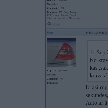
No:
Dobele
Ziņojumi:
11700
Braucu ar:
X5 , Jeep, Tuareg,
L200, Jumper,Master ,Transit,
Stralis x2, Volvo FL, Atego, Deu
Offline
Mizx
11. Sep 2024, 18:56
11 Sep 
No krav
kas ,sak
Kopš:
26. Apr 2004
kravas b
No:
Rīga
Ziņojumi:
7778
Braucu ar:
Izlasi rū
sekundes,
Auto ar ā