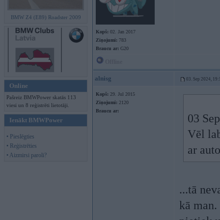
BMW Z4 (E89) Roadster 2009
Kopš:
02. Jan 2017
Ziņojumi:
783
Braucu ar:
G20
Offline
alnisg
03. Sep 2024, 19:
Online
Kopš:
29. Jul 2015
Pašreiz BMWPower skatās 113
Ziņojumi:
2120
viesi un 8 reģistrēti lietotāji.
Braucu ar:
03 Sep
Ienākt BMWPower
Vēl lab
• Pieslēgties
• Reģistrēties
ar auto
• Aizmirsi paroli?
...tā nev
kā man. 