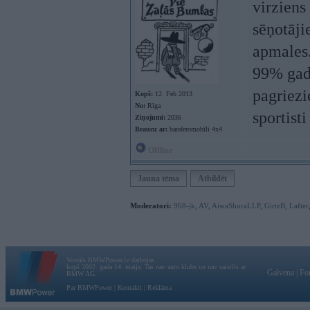
virziens
sēņotāji
apmales.
99% gadī
pagriezi
Kopš:
12. Feb 2013
No:
Rīga
sportisti
Ziņojumi:
2036
Braucu ar:
banderomobīli 4x4
Offline
Jauna tēma
Atbildēt
Moderatori:
968-jk
,
AV
,
AiwaShuraLLP
,
GirtzB
,
Lafter
Vortāls BMWPower.lv darbojas
kopš 2002. gada 14. maija. Tas nav auto klubs un nav saistīts ar
Galvena
|
Fo
BMW AG.
Par BMWPower
|
Kontakti
|
Reklāma