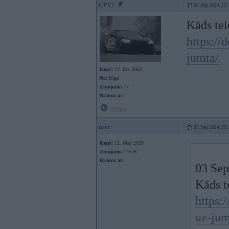
CP17
03. Sep 2024, 22:
Kāds te
https://
jumta/
Kopš:
17. Dec 2002
No:
Rīga
Ziņojumi:
17
Braucu ar:
Offline
user
03. Sep 2024, 23:
Kopš:
12. May 2020
Ziņojumi:
14548
Braucu ar:
03 Sep
Kāds t
https:
uz-jum