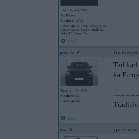
Kopš:
14. Aug 2008
No:
Dobele
Ziņojumi:
11700
Braucu ar:
X5 , Jeep, Tuareg, L200,
Jumper,Master ,Transit, Stralis x2,
Volvo FL, Atego, Deu
Offline
protams
10. Sep 2024, 08:
Tad kad 
kā Eiro
Kopš:
11. Nov 2005
----------
Ziņojumi:
6334
Braucu ar:
NS7
Tradicion
Online
oswald
10. Sep 2024, 08: