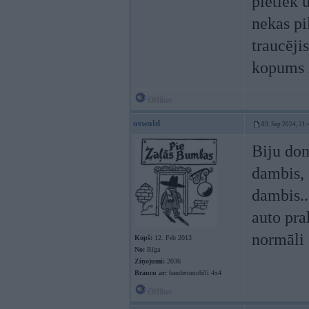
pietiek 
nekas pi
traucēji
kopums i
Offline
oswald
03. Sep 2024, 21:
Biju dom
dambis, 
dambis..
auto pra
normāli š
Kopš:
12. Feb 2013
No:
Rīga
Ziņojumi:
2036
Braucu ar:
banderomobīli 4x4
Offline