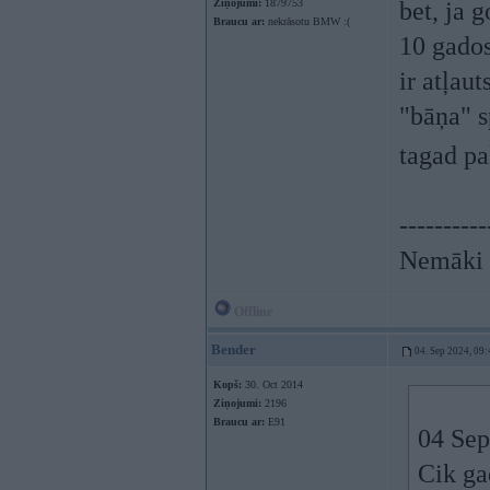
Ziņojumi:
1879753
bet, ja 
Braucu ar:
nekrāsotu BMW :(
10 gados
ir atļau
"bāņa" s
tagad pa
----------
Nemāki b
Offline
Bender
04. Sep 2024, 09:
Kopš:
30. Oct 2014
Ziņojumi:
2196
Braucu ar:
E91
04 Sep
Cik ga