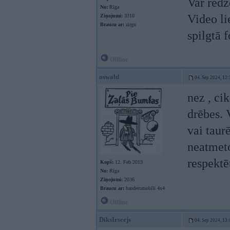
Var redzē
No:
Rīga
Video li
Ziņojumi:
3310
Braucu ar:
zirgu
spilgtā 
Offline
oswald
04. Sep 2024, 12:
nez , ci
drēbes. 
vai taur
neatmeto
respektēt
Kopš:
12. Feb 2013
No:
Rīga
Ziņojumi:
2036
Braucu ar:
banderomobīli 4x4
Offline
DiksIrseejs
04. Sep 2024, 13: