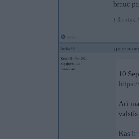
brauc pa
[ Šo ziņu 
Offline
Jurka88
10. Sep 2024, 01:
Kopš:
08. Nov 2021
Ziņojumi:
762
Braucu ar:
10 Sep
https:
Arī ma
valstīs
Kas ir