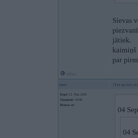
Sievas v
piezvanī
jātiek.
kaimiņš 
par pirm
Offline
user
04. Sep 2024, 10:
Kopš:
12. May 2020
Ziņojumi:
14548
Braucu ar:
04 Sep
04 S