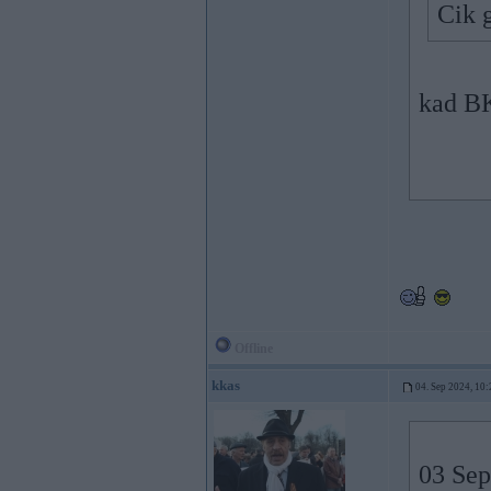
Cik 
kad BK
Offline
kkas
04. Sep 2024, 10:
03 Sep