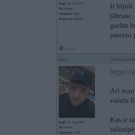
Kopš:
08. Oct 2020
Ir bijuš
No:
Dobele
jābrauc.
Ziņojumi:
1484
Braucu ar:
Hibrīdu
garām br
pareizo 
Offline
Locis
10. Sep 2024, 00:
https://
Arī man 
valstīs E
Kas ir t
Kopš:
14. Aug 2008
velosipē
No:
Dobele
Ziņojumi:
11700