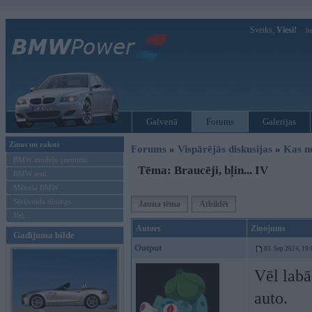
Sveiks,
Viesi!
Ie
Galvenā
Forums
Galerijas
Ziņas un raksti
Forums
»
Vispārējās diskusijas
»
Kas no
BMW modeļu jaunumi
Tēma: Braucēji, bļin... IV
BMW testi
Mēneša BMW
Sērijveida tūnings
Jauna tēma
Atbildēt
Vel...
Autors
Ziņojums
Gadījuma bilde
Output
03. Sep 2024, 19:
Vēl labā
auto.