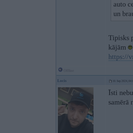
auto c
un bra
Tipisks 
kājām
https:/
Offline
Locis
10. Sep 2024, 04:
Īsti neb
samērā n