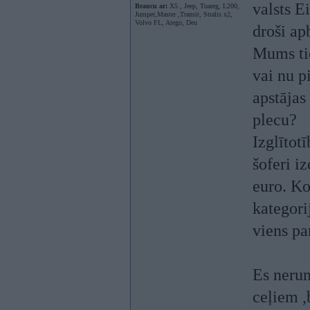
valsts E
Braucu ar:
X5 , Jeep, Tuareg, L200,
Jumper,Master ,Transit, Stralis x2,
Volvo FL, Atego, Deu
droši ap
Mums tie
vai nu p
apstājas
plecu?
Izglītot
šoferi i
euro. Ko
kategori
viens pa
Es nerun
ceļiem 