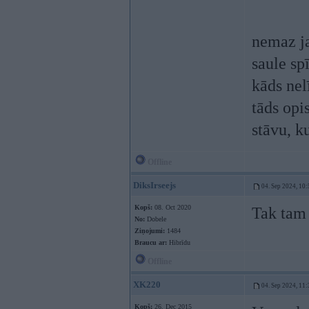
nemaz ja
saule sp
kāds nel
tāds opi
stāvu, k
Offline
DiksIrseejs
04. Sep 2024, 10:
Kopš:
08. Oct 2020
Tak tam 
No:
Dobele
Ziņojumi:
1484
Braucu ar:
Hibrīdu
Offline
XK220
04. Sep 2024, 11:
Kopš:
26. Dec 2015