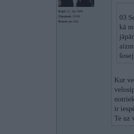
Kopš:
22. Apr 2008
03 S
Ziņojumi:
10348
Braucu ar:
Alfu
kā m
jāpā
aizmu
šosej
Kur ve
velosi
notriek
ir iesp
Te uz 