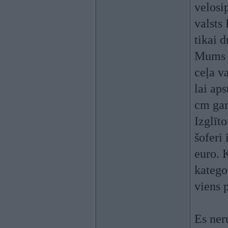
velosi
valsts
tikai 
Mums t
ceļa v
lai aps
cm gar
Izglīt
šoferi
euro. 
katego
viens 
Es ner