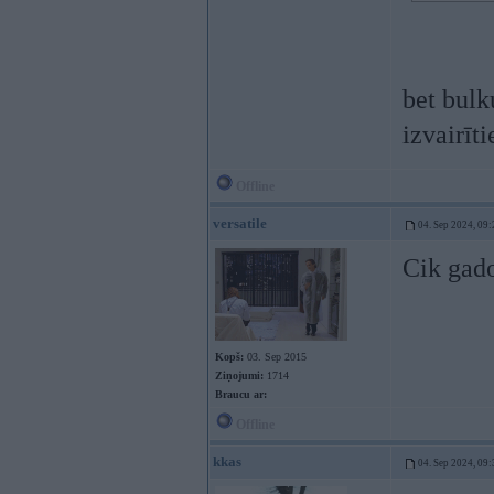
bet bulk
izvairīt
Offline
versatile
04. Sep 2024, 09:
Cik gado
Kopš:
03. Sep 2015
Ziņojumi:
1714
Braucu ar:
Offline
kkas
04. Sep 2024, 09: