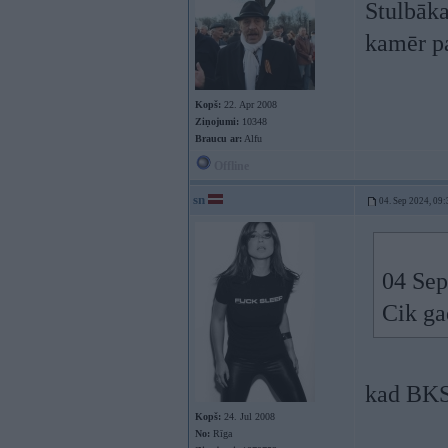
Stulbāka
kamēr p
Kopš:
22. Apr 2008
Ziņojumi:
10348
Braucu ar:
Alfu
Offline
sn
04. Sep 2024, 09:
04 Sep
Cik ga
kad BKSB
Kopš:
24. Jul 2008
No:
Rīga