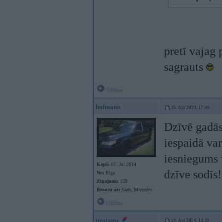
pretī vajag 
sagrauts
Offline
hofmann
19. Apr 2024, 17:46
Dzīvē gadās 
iespaidā va
iesniegums 
Kopš:
07. Jul 2014
dzīve sodīs!
No:
Rīga
Ziņojumi:
139
Braucu ar:
Saab, Mercedes
Offline
protams
19. Apr 2024, 18:29