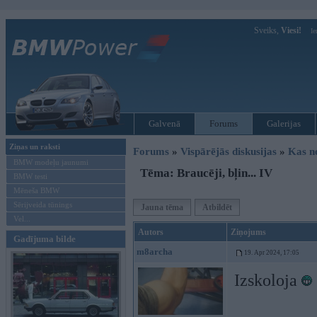
Sveiks,
Viesi!
Ie
Galvenā
Forums
Galerijas
Ziņas un raksti
Forums
»
Vispārējās diskusijas
»
Kas no
BMW modeļu jaunumi
Tēma: Braucēji, bļin... IV
BMW testi
Mēneša BMW
Sērijveida tūnings
Jauna tēma
Atbildēt
Vel...
Autors
Ziņojums
Gadījuma bilde
m8archa
19. Apr 2024, 17:05
Izskoloja