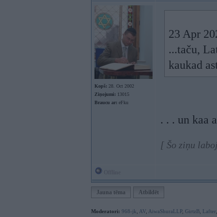
23 Apr 20
...taču, La
kaukad ast
Kopš:
28. Oct 2002
Ziņojumi:
13015
Braucu ar:
eFku
. . . un kaa
[ Šo ziņu labo
Offline
Jauna tēma
Atbildēt
Moderatori:
968-jk
,
AV
,
AiwaShuraLLP
,
GirtzB
,
Lafter