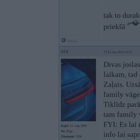
tak to durak
priekšā
Offline
ATB
20. Apr 2024, 14:37
Divas josla
laikam, tad 
Zaļais. Uzs
family vāge
Tiklīdz par
tam family 
FYI: Es lai 
Kopš:
21. Sep 2009
No:
Rīga
info lai sa
Ziņojumi:
5356