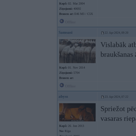
Kopš:
02. Mar 2004
Ziņojumi:
40692
Braucu ar:
E46 M3 / C5X
Offline
Samsasi
22. Apr 2024, 09:20
Vislabāk atb
braukšanas 
Kopš:
01. Nov 2014
Ziņojumi:
5704
Braucu ar:
Offline
abyss
23. Apr 2024, 07:22
Spriežot pēc
vasaras riep
Kopš:
26. Jun 2013
No:
Rīga