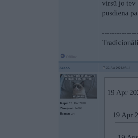
virsū jo tev
pusdiena pa
--------------
Tradicionāli
Offline
kexxx
20. Apr 2024, 07:14
19 Apr 20
Kopš:
12. Dec 2010
Ziņojumi:
14308
19 Apr 
Braucu ar:
19 Apr