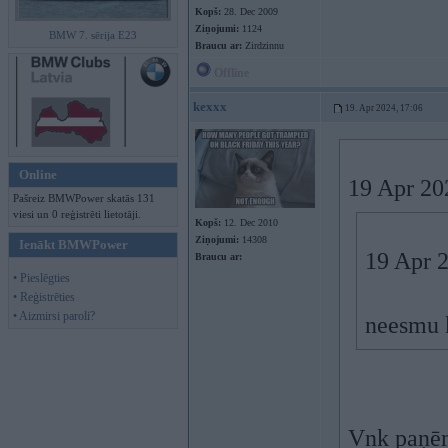
Kopš:
28. Dec 2009
Ziņojumi:
1124
BMW 7. sērija E23
Braucu ar:
Zirdzinnu
Offline
kexxx
19. Apr 2024, 17:06
Online
19 Apr 20
Pašreiz BMWPower skatās 131
viesi un 0 reģistrēti lietotāji.
Kopš:
12. Dec 2010
Ziņojumi:
14308
Ienākt BMWPower
19 Apr 
Braucu ar:
• Pieslēgties
• Reģistrēties
• Aizmirsi paroli?
neesmu k
Vnk paņē