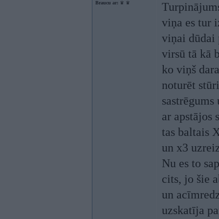
Braucu ar:
♛ ♛
Turpinājums
viņa es tur 
viņai dūdai 
virsū tā kā 
ko viņš dara 
noturēt stūr
sastrēgums u
ar apstājos 
tas baltais
un x3 uzreiz
Nu es to sap
cits, jo šie
un acīmredz
uzskatīja pa