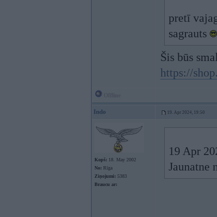
pretī vaja
sagrauts
Šis būs sma
https://shop
Offline
Indo
19. Apr 2024, 19:50
19 Apr 20
Kopš:
18. May 2002
Jaunatne 
No:
Rīga
Ziņojumi:
5383
Braucu ar: