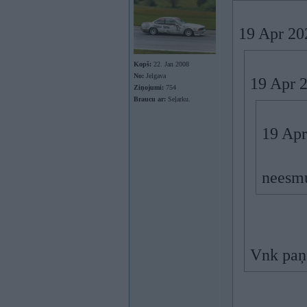
19 Apr 20
Kopš:
22. Jan 2008
No:
Jelgava
19 Apr 
Ziņojumi:
754
Braucu ar:
Seļarku.
19 Apr
neesmu
Vnk paņ