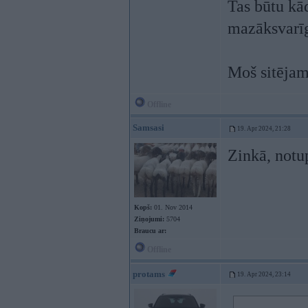
Tas būtu kād
mazāksvarī
Moš sitējam 
Offline
Samsasi
19. Apr 2024, 21:28
Zinkā, notup
Kopš:
01. Nov 2014
Ziņojumi:
5704
Braucu ar:
Offline
protams
19. Apr 2024, 23:14