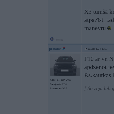
X3 tumšā kr
atpazīst, ta
manevru
Offline
protams
20. Apr 2024, 17:13
F10 ar vn N
apdzenot i
P.s.kautkas
Kopš:
11. Nov 2005
Ziņojumi:
6334
[ Šo ziņu labo
Braucu ar:
NS7