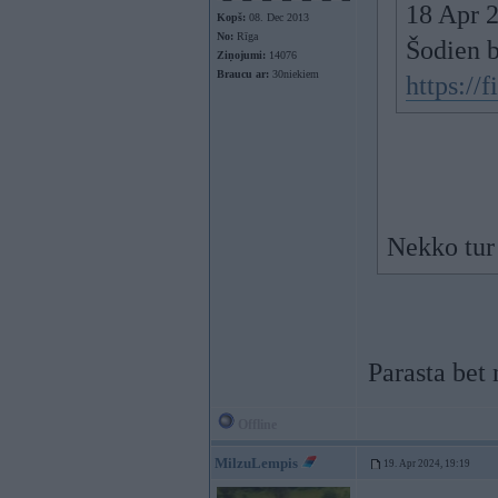
18 Apr 
Kopš:
08. Dec 2013
No:
Rīga
Šodien b
Ziņojumi:
14076
Braucu ar:
30niekiem
https://
Nekko tur 
Parasta bet 
Offline
MilzuLempis
19. Apr 2024, 19:19