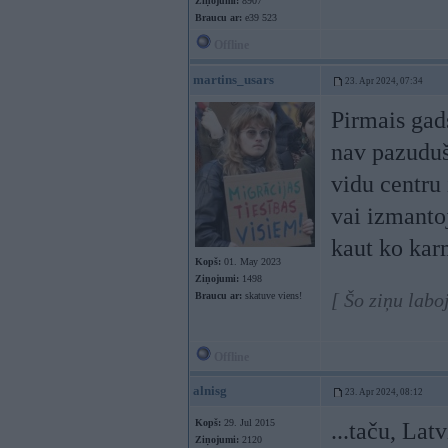
Ziņojumi:
8907
Braucu ar:
e39 523
Offline
martins_usars
23. Apr 2024, 07:34
Pirmais gad
nav pazudu
vidu centru
vai izmanto
kaut ko kar
Kopš:
01. May 2023
Ziņojumi:
1498
[ Šo ziņu labo
Braucu ar:
skatuve viens!
Offline
alnisg
23. Apr 2024, 08:12
Kopš:
29. Jul 2015
...taču, Lat
Ziņojumi:
2120