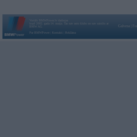
Vortāls BMWPower.lv darbojas
kopš 2002. gada 14. maija. Tas nav auto klubs un nav saistīts ar
Galvena
|
Fo
BMW AG.
Par BMWPower
|
Kontakti
|
Reklāma