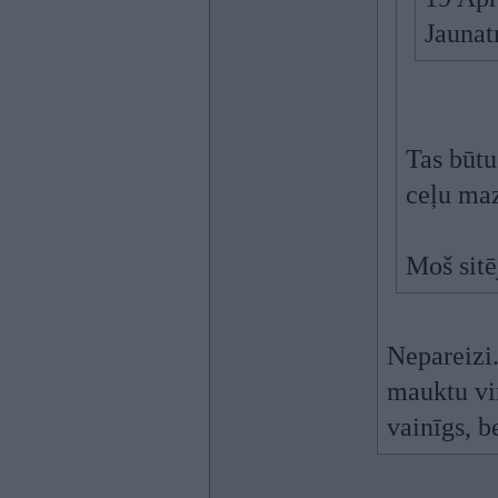
Jaunat
Tas būtu
ceļu ma
Moš sitē
Nepareizi.
mauktu vir
vainīgs, b