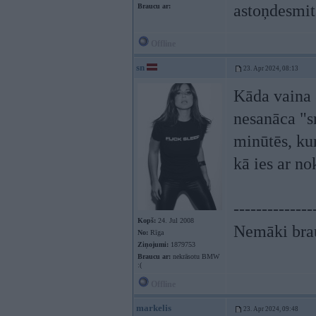
astoņdesmit
Braucu ar:
Offline
sn
23. Apr 2024, 08:13
Kāda vaina 
nesanāca "s
minūtēs, kur
kā ies ar n
--------------
Kopš:
24. Jul 2008
Nemāki brau
No:
Rīga
Ziņojumi:
1879753
Braucu ar:
nekrāsotu BMW
:(
Offline
markelis
23. Apr 2024, 09:48