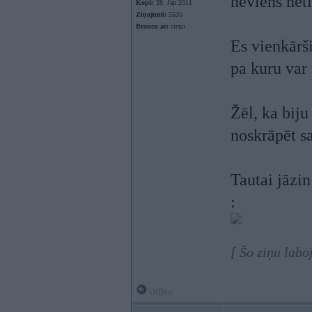
neviens net
Kopš:
28. Jan 2011
Ziņojumi:
5535
Braucu ar:
cieņu
Es vienkārši
pa kuru var 
Žēl, ka biju
noskrāpēt s
Tautai jāzin
:
[ Šo ziņu labo
Offline