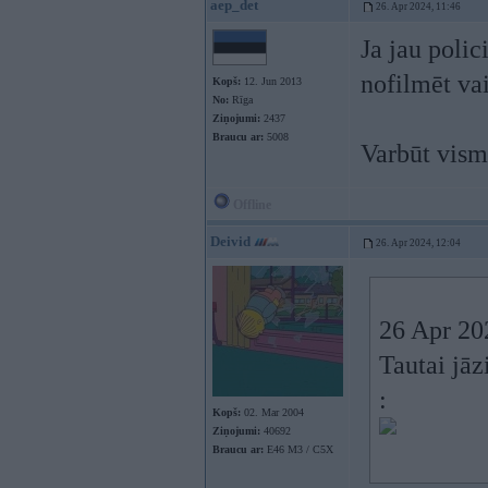
aep_det
26. Apr 2024, 11:46
Ja jau polic
nofilmēt vai
Kopš:
12. Jun 2013
No:
Rīga
Ziņojumi:
2437
Braucu ar:
5008
Varbūt vism
Offline
Deivid
26. Apr 2024, 12:04
26 Apr 20
Tautai jāz
:
Kopš:
02. Mar 2004
Ziņojumi:
40692
Braucu ar:
E46 M3 / C5X