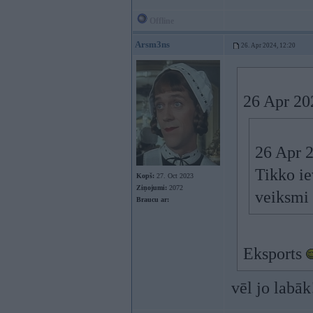
Offline
Arsm3ns
26. Apr 2024, 12:20
26 Apr 20
26 Apr 
Tikko ie
Kopš:
27. Oct 2023
Ziņojumi:
2072
veiksmi
Braucu ar:
Eksports
vēl jo labā