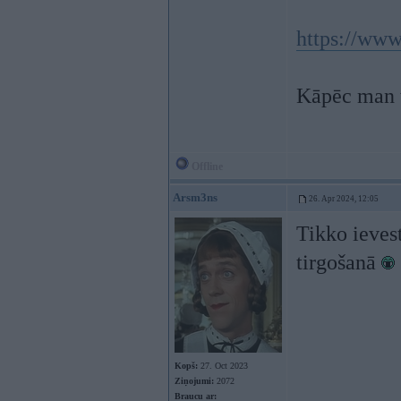
https://ww
Kāpēc man t
Offline
Arsm3ns
26. Apr 2024, 12:05
Tikko ievest
tirgošanā
Kopš:
27. Oct 2023
Ziņojumi:
2072
Braucu ar: