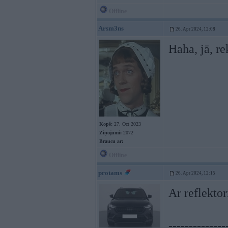
Offline
Arsm3ns
26. Apr 2024, 12:08
Haha, jā, re
Kopš:
27. Oct 2023
Ziņojumi:
2072
Braucu ar:
Offline
protams
26. Apr 2024, 12:15
Ar reflekto
--------------