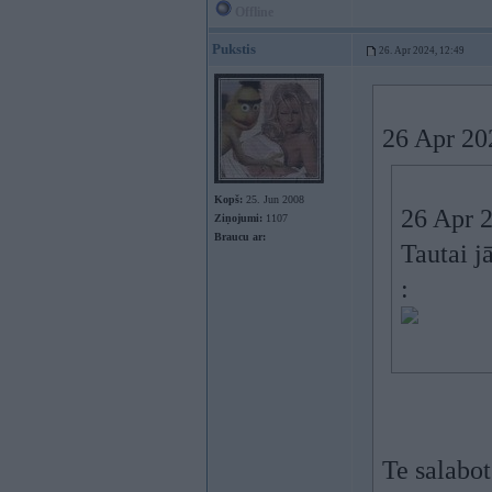
Offline
Pukstis
26. Apr 2024, 12:49
26 Apr 20
Kopš:
25. Jun 2008
26 Apr 
Ziņojumi:
1107
Braucu ar:
Tautai j
:
Te salabot