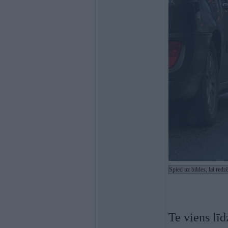
Spied uz bildes, lai red
Te viens līd