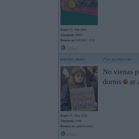
Kopš:
02. Mar 2004
Ziņojumi:
40692
Braucu ar:
E46 M3 / C5X
Offline
martins_usars
26. Apr 2024, 15:04
No vienas pu
dornis
ar 
Kopš:
01. May 2023
Ziņojumi:
1498
Braucu ar:
skatuve viens!
Offline