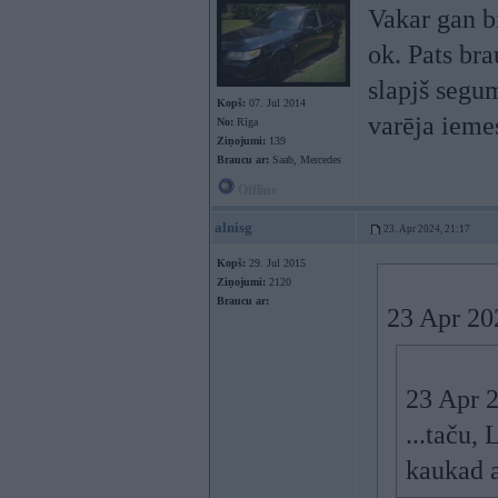
Vakar gan b
ok. Pats br
slapjš segu
Kopš:
07. Jul 2014
varēja ieme
No:
Rīga
Ziņojumi:
139
Braucu ar:
Saab, Mercedes
Offline
alnisg
23. Apr 2024, 21:17
Kopš:
29. Jul 2015
Ziņojumi:
2120
Braucu ar:
23 Apr 20
23 Apr 
...taču, 
kaukad a