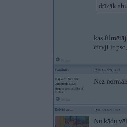
drīzāk abi
kas filmētā
cirvji ir ps
Offline
Fandulis
26. Apr 2024, 14:23
Kopš:
29. Nov 2004
Nez normāls 
Ziņojumi:
13929
Braucu ar:
sipisnīku pi
vuškom
Offline
Deivid
26. Apr 2024, 14:52
Nu kādu vēl