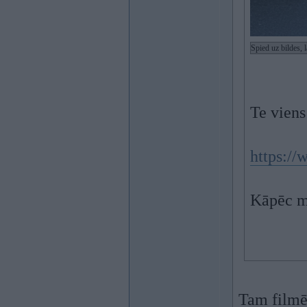
Spied uz bildes, 
Te viens
https:/
Kāpēc ma
Tam filmēt