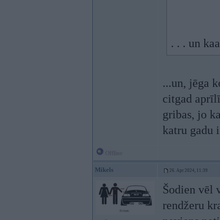
. . . un k
...un, jēga
citgad aprī
gribas, jo k
katru gadu i
Offline
Mikels
26. Apr 2024, 11:39
Šodien vēl v
rendžeru kra