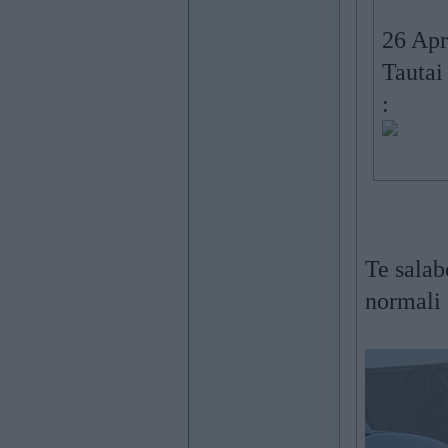
26 Apr
Tautai
:
Te salab
normali 