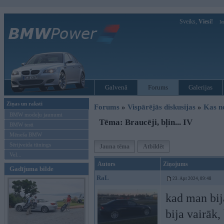
Sveiks,
Viesi!
Ie
Galvenā
Forums
Galerijas
Ziņas un raksti
Forums
»
Vispārējās diskusijas
»
Kas no
BMW modeļu jaunumi
Tēma: Braucēji, bļin... IV
BMW testi
Mēneša BMW
Sērijveida tūnings
Jauna tēma
Atbildēt
Vel...
Autors
Ziņojums
Gadījuma bilde
RaL
23. Apr 2024, 09:48
kad man bija
bija vairāk,