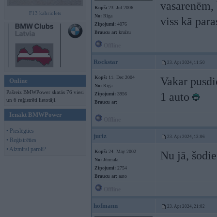
vasarenēm, b
Kopš:
23. Jul 2006
F13 kabriolets
No:
Rīga
viss kā par
Ziņojumi:
4076
Braucu ar:
kruīzu
Offline
Rockstar
23. Apr 2024, 11:50
Kopš:
11. Dec 2004
Vakar pusdie
Online
No:
Rīga
Pašreiz BMWPower skatās 76 viesi
1 auto
Ziņojumi:
3956
un 6 reģistrēti lietotāji.
Braucu ar:
Ienākt BMWPower
Offline
• Pieslēgties
juriz
23. Apr 2024, 13:06
• Reģistrēties
• Aizmirsi paroli?
Kopš:
24. May 2002
Nu jā, šodie
No:
Jūrmala
Ziņojumi:
2754
Braucu ar:
auto
Offline
hofmann
23. Apr 2024, 21:02