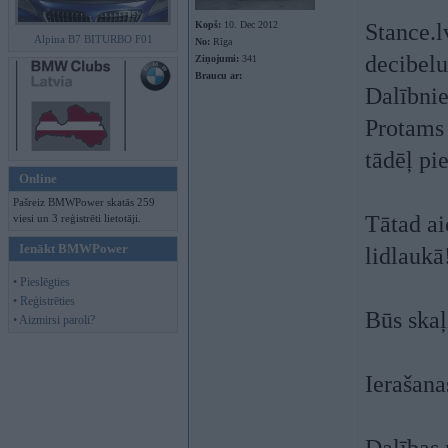
Kopš:
10. Dec 2012
Stance.l
Alpina B7 BITURBO F01
No:
Rīga
decibel
Ziņojumi:
341
Braucu ar:
Dalībnie
Protams 
tādēļ p
Online
Pašreiz BMWPower skatās 259
Tātad ai
viesi un 3 reģistrēti lietotāji.
Ienākt BMWPower
lidlaukā
• Pieslēgties
• Reģistrēties
Būs skaļ
• Aizmirsi paroli?
Ierašanas