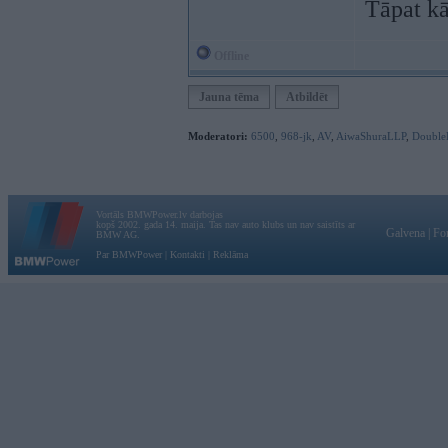
Tāpat kā
Offline
Jauna tēma
Atbildēt
Moderatori:
6500
,
968-jk
,
AV
,
AiwaShuraLLP
,
Double
Vortāls BMWPower.lv darbojas
kopš 2002. gada 14. maija. Tas nav auto klubs un nav saistīts ar
Galvena
|
Fo
BMW AG.
Par BMWPower
|
Kontakti
|
Reklāma