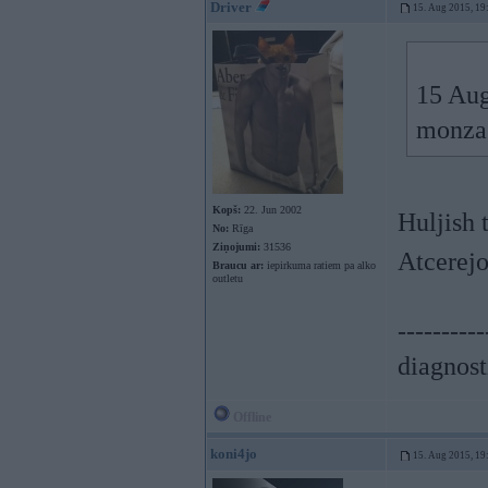
Driver
15. Aug 2015, 19
15 Aug
monza
Kopš:
22. Jun 2002
Huljish 
No:
Rīga
Ziņojumi:
31536
Atcerejo
Braucu ar:
iepirkuma ratiem pa alko
outletu
----------
diagnost
Offline
koni4jo
15. Aug 2015, 19