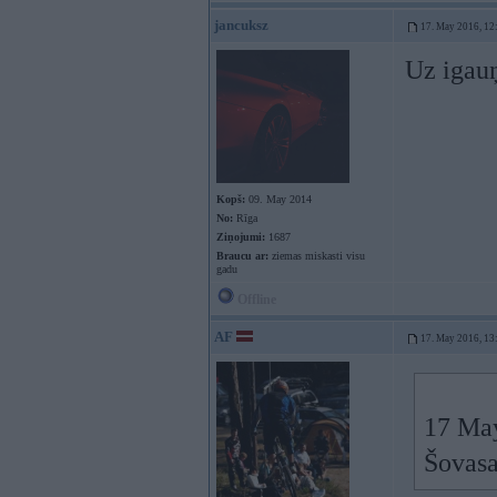
jancuksz
17. May 2016, 12
Uz igau
Kopš:
09. May 2014
No:
Rīga
Ziņojumi:
1687
Braucu ar:
ziemas miskasti visu
gadu
Offline
AF
17. May 2016, 13
17 Ma
Šovasa