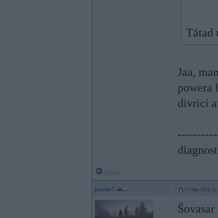
Tātad 
Jaa, man
powera l
divrici 
----------
diagnost
Offline
janeks7
17. May 2016, 12
Šovasar 