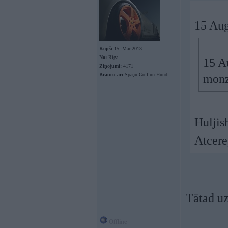
15 Aug
Kopš:
15. Mar 2013
No:
Rīga
15 A
Ziņojumi:
4171
Braucu ar:
Spāņu Golf un Hūndī...
monz
Huljis
Atcere
Tātad u
Offline