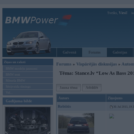
Sveiks,
Viesi!
Ie
Galvenā
Forums
Galerijas
Ziņas un raksti
Forums
»
Vispārējās diskusijas
»
Autom
BMW modeļu jaunumi
Tēma: Stance.lv “Low As Bass 2
BMW testi
Mēneša BMW
Sērijveida tūnings
Jauna tēma
Atbildēt
Vel...
Autors
Ziņojums
Gadījuma bilde
Robiitis
30. Jul 2015, 19: