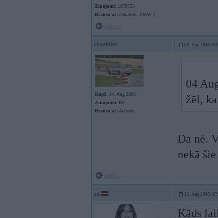
Ziņojumi:
1879753
Braucu ar:
nekrāsotu BMW :(
Offline
crashiks
04. Aug 2015, 13
04 Aug
Kopš:
14. Aug 2006
žēl, k
Ziņojumi:
497
Braucu ar:
Accordu
Da nē. V
nekā šie
Offline
sn
15. Aug 2015, 17
Kāds lai