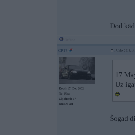
Dod kādu
Offline
CP17
17. May 2016, 14
17 Ma
Uz iga
Kopš:
17. Dec 2002
No:
Rīga
Ziņojumi:
17
Braucu ar:
Šogad di