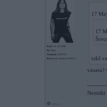
17 Ma
17 M
Šova
Kopš:
24. Jul 2008
No:
Rīga
Ziņojumi:
1879753
takš v
Braucu ar:
nekrāsotu BMW :(
vasara? 
----------
Nemāki b
Offline