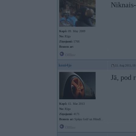
Niknais-
Kopš:
09. May 2009
No:
Rīga
Ziņojumi:
1766
Braucu ar:
Offline
koni4jo
15. Aug 2015, 19
Jā, pod 
Kopš:
15. Mar 2013
No:
Rīga
Ziņojumi:
4171
Braucu ar:
Spāņu Golf un Hūndī...
Offline