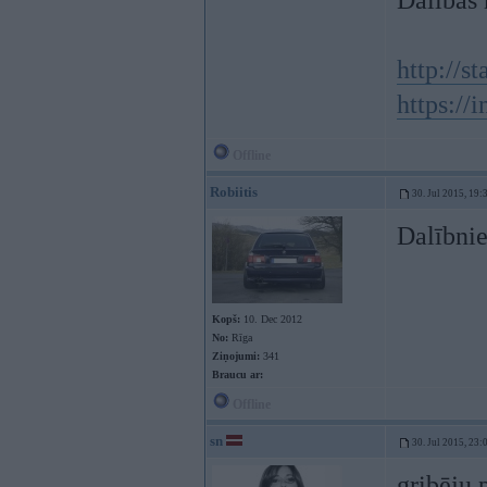
Dalības 
http://st
https://
Offline
Robiitis
30. Jul 2015, 19:
Dalībni
Kopš:
10. Dec 2012
No:
Rīga
Ziņojumi:
341
Braucu ar:
Offline
sn
30. Jul 2015, 23:
gribēju 