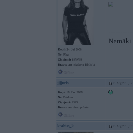
----------
Nemāki b
Kopš:
24. Jul 2008
No:
Rīga
Ziņojumi:
1879753
Braucu ar:
nekrāsotu BMW :(
Offline
jjjjuris
15. Aug 2015, 17
Kopš:
16. Dec 2008
No:
Baldone
Ziņojumi:
2529
Braucu ar:
vienu pirkstu
Offline
krabiss_k
15. Aug 2015, 19