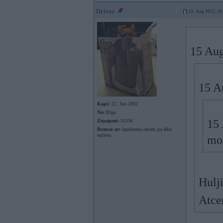
Driver
15. Aug 2015, 19
15 Aug
15 A
Kopš:
22. Jun 2002
No:
Rīga
15 
Ziņojumi:
31536
Braucu ar:
iepirkuma ratiem pa alko
outletu
mo
Hulji
Atce