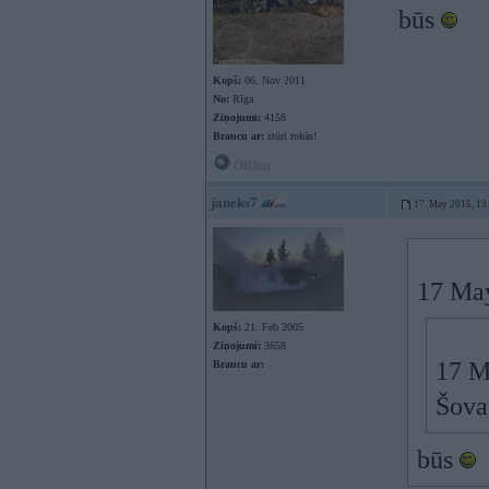
būs
Kopš:
06. Nov 2011
No:
Rīga
Ziņojumi:
4158
Braucu ar:
stūri rokās!
Offline
janeks7
17. May 2016, 13
17 Ma
Kopš:
21. Feb 2005
Ziņojumi:
3658
17 M
Braucu ar:
Šova
būs