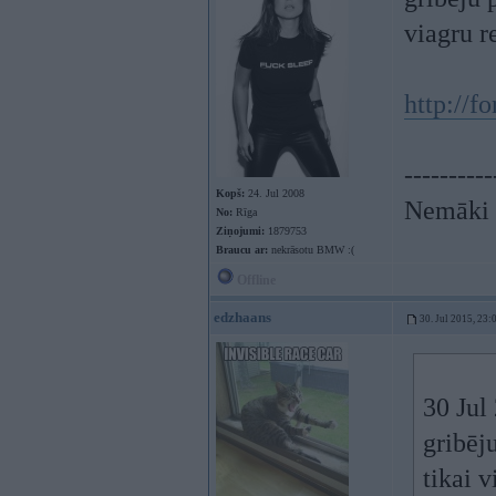
viagru 
http://f
----------
Kopš:
24. Jul 2008
Nemāki b
No:
Rīga
Ziņojumi:
1879753
Braucu ar:
nekrāsotu BMW :(
Offline
edzhaans
30. Jul 2015, 23:
30 Jul
gribēj
tikai 