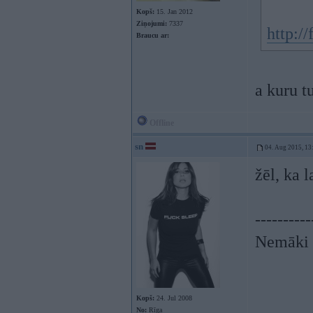
Kopš:
15. Jan 2012
Ziņojumi:
7337
http:/
Braucu ar:
a kuru t
Offline
sn
04. Aug 2015, 13
žēl, ka 
----------
Nemāki b
Kopš:
24. Jul 2008
No:
Rīga