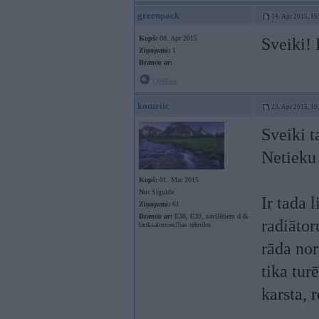
greenpack
14. Apr 2015, 16
Kopš:
08. Apr 2015
Sveiki! 
Ziņojumi:
1
Braucu ar:
Offline
komriic
23. Apr 2015, 19
Sveiki t
Netieku 
Kopš:
01. Mar 2015
No:
Sigulda
Ir tada 
Ziņojumi:
61
Braucu ar:
E38, E39, savīlētiem d &
radiātor
lauksaimniecības tehniku
rāda no
tika tur
karsta, r