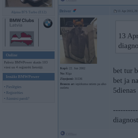
Offline
Driver
13. Apr 2015, 20
Alpina B7S Turbo (E12)
13 Apr
diagno
Online
Pašreiz BMWPower skatās 103
viesi un 4 reģistrēti lietotāji.
Kopš:
22. Jun 2002
bet tur 
No:
Rīga
Ienākt BMWPower
bet ja n
Ziņojumi:
31536
Braucu ar:
iepirkuma ratiem pa alko
• Pieslēgties
outletu
5dienas
• Reģistrēties
• Aizmirsi paroli?
----------
diagnost
Offline