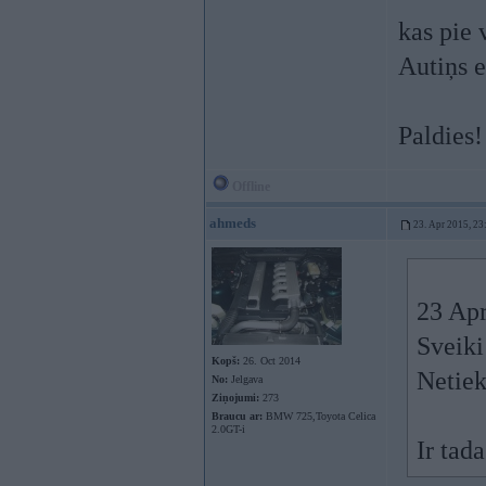
kas pie 
Autiņs e
Paldies!
Offline
ahmeds
23. Apr 2015, 23
23 Apr
Sveiki
Kopš:
26. Oct 2014
Netiek
No:
Jelgava
Ziņojumi:
273
Braucu ar:
BMW 725,Toyota Celica
2.0GT-i
Ir tada