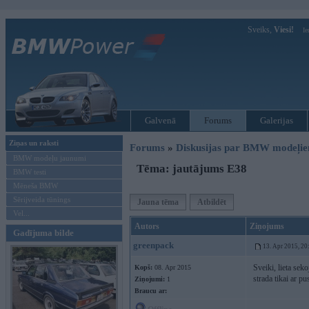
Sveiks,
Viesi!
Ie
Galvenā
Forums
Galerijas
Ziņas un raksti
Forums
»
Diskusijas par BMW modeļi
BMW modeļu jaunumi
Tēma: jautājums E38
BMW testi
Mēneša BMW
Sērijveida tūnings
Jauna tēma
Atbildēt
Vel...
Autors
Ziņojums
Gadījuma bilde
greenpack
13. Apr 2015, 20
Sveiki, lieta se
Kopš:
08. Apr 2015
strada tikai ar pu
Ziņojumi:
1
Braucu ar: