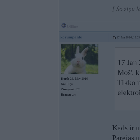
[ Šo ziņu 
Offline
korumpante
17. Jan 2024, 15:2
17 Jan
Moš', k
Kopš:
29. May 2016
Tikko n
No:
Rīga
Ziņojumi:
629
elektro
Braucu ar:
Kāds ir 
Pārejas u