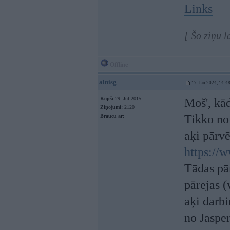
Links
[ Šo ziņu 
Offline
alnisg
17. Jan 2024, 14:4
Kopš:
29. Jul 2015
Moš', kā
Ziņojumi:
2120
Tikko no
Braucu ar:
aķi pārv
https://
Tādas pār
pārejas (
aķi darb
no Jaspe