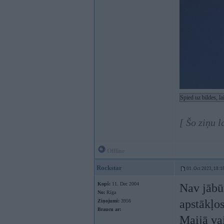
Spied uz bildes, l
[ Šo ziņu 
Offline
Rockstar
01. Oct 2023, 18:1
Kopš:
11. Dec 2004
Nav jābū
No:
Rīga
apstākļos
Ziņojumi:
3956
Braucu ar:
Maijā vai