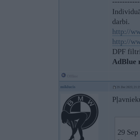
-----------
Individu
darbi.
http://w
http://w
DPF filtr
AdBlue 
Offline
miklucis
29. Dec 2023, 21:2
Pļavnieku
29 Sep