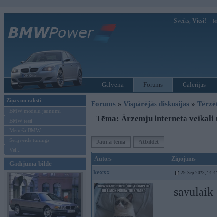
Sveiks,
Viesi!
Ie
Galvenā
Forums
Galerijas
Ziņas un raksti
Forums
»
Vispārējās diskusijas
»
Tērzē
BMW modeļu jaunumi
Tēma: Ārzemju interneta veikali 
BMW testi
Mēneša BMW
Sērijveida tūnings
Jauna tēma
Atbildēt
Vel...
Autors
Ziņojums
Gadījuma bilde
kexxx
29. Sep 2023, 14:4
savulaik