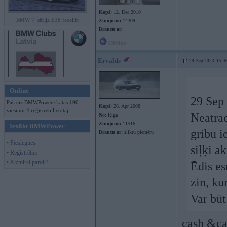
Kopš:
12. Dec 2010
BMW 7. sērija E38 facelift
Ziņojumi:
14309
Braucu ar:
Offline
Ervalds
29. Sep 2023, 15:4
Online
29 Sep
Pašreiz BMWPower skatās 190
Kopš:
26. Apr 2008
viesi un 4 reģistrēti lietotāji.
Neatra
No:
Rīga
Ziņojumi:
11516
Ienākt BMWPower
gribu i
Braucu ar:
sliktu piemēru
• Pieslēgties
siļķi a
• Reģistrēties
• Aizmirsi paroli?
Ēdis es
zin, ku
Var būt
cash &ca