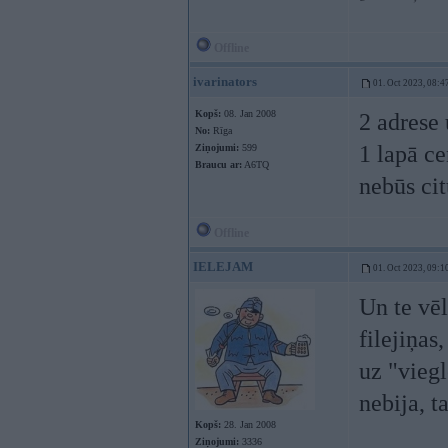
Offline
ivarinators
01. Oct 2023, 08:4
Kopš:
08. Jan 2008
2 adrese
No:
Rīga
1 lapā c
Ziņojumi:
599
Braucu ar:
A6TQ
nebūs cit
Offline
IELEJAM
01. Oct 2023, 09:1
Un te vēl
filejiņas
uz "viegl
nebija, ta
Kopš:
28. Jan 2008
Ziņojumi:
3336