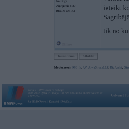
No:
Rīga
ieteikt k
Ziņojumi:
1342
Braucu ar:
E61
Sagribējā
tik no ku
Offline
Jauna tēma
Atbildēt
Moderatori:
968-jk
,
AV
,
AiwaShuraLLP
,
BigArchi
,
Gir
Vortāls BMWPower.lv darbojas
kopš 2002. gada 14. maija. Tas nav auto klubs un nav saistīts ar
Galvena
|
Fo
BMW AG.
Par BMWPower
|
Kontakti
|
Reklāma