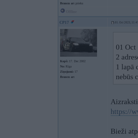
Braucu ar:
prieku
Offline
CP17
01. Oct 2023, 11:4
01 Oct
2 adres
Kopš:
17. Dec 2002
1 lapā 
No:
Rīga
Ziņojumi:
17
nebūs c
Braucu ar:
Aizraksti
https://
Bieži at