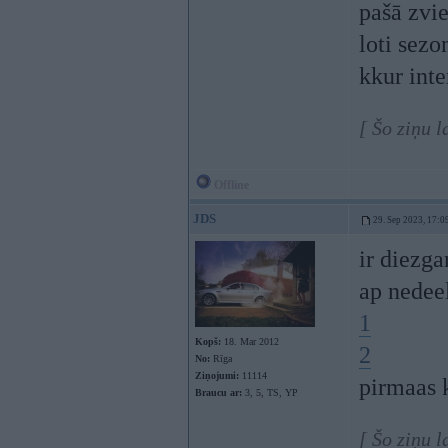
pašā zvie
loti sezo
kkur inte
[ Šo ziņu l
Offline
JDS
29. Sep 2023, 17:0
ir diezg
ap nedee
1
Kopš:
18. Mar 2012
2
No:
Rīga
Ziņojumi:
11114
pirmaas k
Braucu ar:
3, 5, TS, YP
[ Šo ziņu 