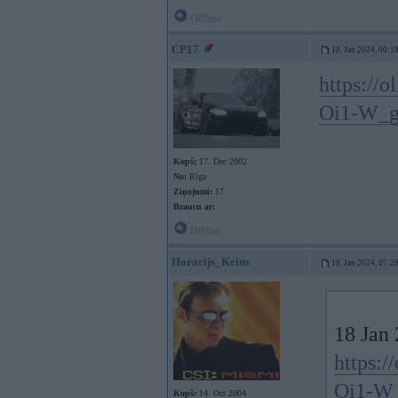
Offline
CP17
18. Jan 2024, 00:1
https://
Oi1-W_
Kopš:
17. Dec 2002
No:
Rīga
Ziņojumi:
17
Braucu ar:
Offline
Horacijs_Keins
18. Jan 2024, 07:2
18 Jan
https:
Oi1-W
Kopš:
14. Oct 2004