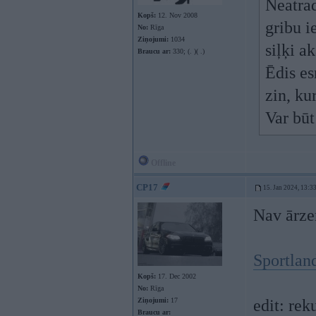
Neatra
Kopš:
12. Nov 2008
gribu i
No:
Rīga
Ziņojumi:
1034
siļķi a
Braucu ar:
330; (. )( .)
Ēdis es
zin, ku
Var būt
Offline
CP17
15. Jan 2024, 13:3
Nav ārze
Sportlan
Kopš:
17. Dec 2002
No:
Rīga
Ziņojumi:
17
edit: rek
Braucu ar: