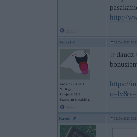
pasakaino
http://
Offline
JankyLV
28. Dec 2023, 22:2
Ir daudz
bonusiem
https://
Kopš:
23. Jul 2014
No:
Rīga
c=lv&v=
Ziņojumi:
3218
Braucu ar:
imperialblau
Offline
Kaross
28. Dec 2023, 23:3