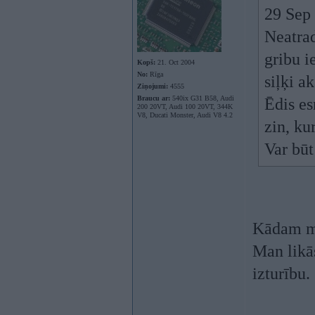
29 Sep
Neatra
gribu i
Kopš:
21. Oct 2004
No:
Rīga
siļķi a
Ziņojumi:
4555
Braucu ar:
540ix G31 B58, Audi
Ēdis es
200 20VT, Audi 100 20VT, 344K
V8, Ducati Monster, Audi V8 4.2
zin, ku
Var būt
Kādam mē
Man likās
izturību.