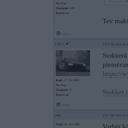
No:
Rīga
Ziņojumi:
2484
Braucu ar:
Tev maks
Offline
CP17
14. Mar 2024, 16:1
Stokkerā 
piemēram
https://
Kopš:
17. Dec 2002
No:
Rīga
Ziņojumi:
17
Stokker i
Braucu ar:
Offline
osk
27. Mar 2024, 19:1
Kopš:
29. Nov 2002
Varbūt k