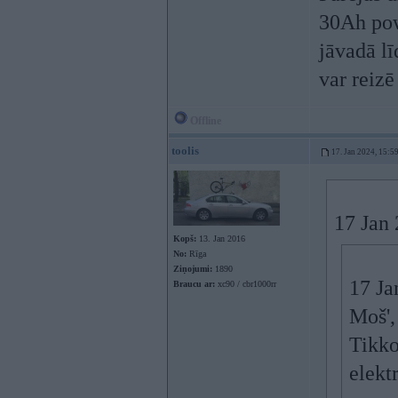
30Ah pow
jāvadā lī
var reizē
Offline
toolis
17. Jan 2024, 15:5
17 Jan
Kopš:
13. Jan 2016
No:
Rīga
Ziņojumi:
1890
17 Ja
Braucu ar:
xc90 / cbr1000rr
Moš',
Tikko
elekt