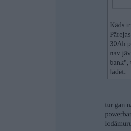
Kāds ir
Pārejas
30Ah p
nav jāv
bank", 
lādēt.
tur gan 
powerban
lodāmuru