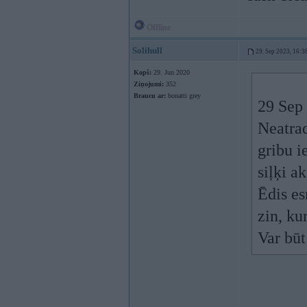
Offline
Solihull
29. Sep 2023, 16:3
Kopš:
29. Jun 2020
Ziņojumi:
352
Braucu ar:
bonatti grey
29 Sep
Neatra
gribu i
siļķi a
Ēdis es
zin, ku
Var būt