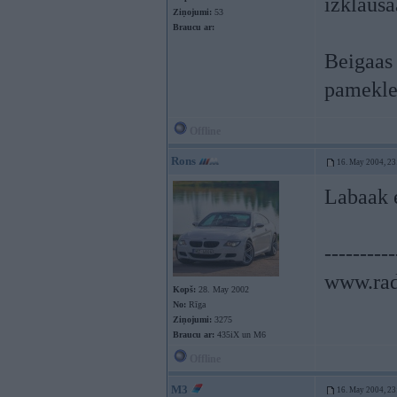
izklausa
Ziņojumi:
53
Braucu ar:
Beigaas 
pameklee
Offline
Rons
16. May 2004, 23
Labaak e
----------
www.rad
Kopš:
28. May 2002
No:
Rīga
Ziņojumi:
3275
Braucu ar:
435iX un M6
Offline
M3
16. May 2004, 23