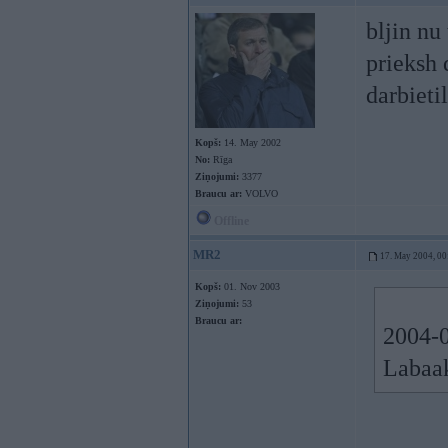
bljin nu
prieksh 
darbietil
Kopš:
14. May 2002
No:
Rīga
Ziņojumi:
3377
Braucu ar:
VOLVO
Offline
MR2
17. May 2004, 00
Kopš:
01. Nov 2003
Ziņojumi:
53
Braucu ar:
2004-0
Labaak