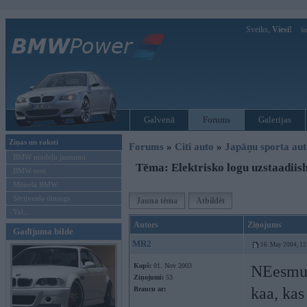
Sveiks,
Viesi!
Ie
Galvenā
Forums
Galerijas
Ziņas un raksti
Forums
»
Citi auto
»
Japāņu sporta aut
BMW modeļu jaunumi
Tēma: Elektrisko logu uzstaadiish
BMW testi
Mēneša BMW
Sērijveida tūnings
Jauna tēma
Atbildēt
Vel...
Autors
Ziņojums
Gadījuma bilde
MR2
16. May 2004, 12
Kopš:
01. Nov 2003
NEesmu v
Ziņojumi:
53
kaa, kas
Braucu ar: