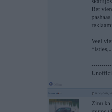
skatiijos
Bet vien
pashaas 
reklaami
Veel vie
*isties,..
----------
Unoffici
Offline
Rons
16. May 2004, 16
Zinu ka 
mums vin