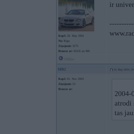
ir unive
----------
www.rad
Kopš:
28. May 2002
No:
Rīga
Ziņojumi:
3275
Braucu ar:
435iX un M6
Offline
MR2
16. May 2004, 20
Kopš:
01. Nov 2003
Ziņojumi:
53
Braucu ar:
2004-0
atrodi
tas ja