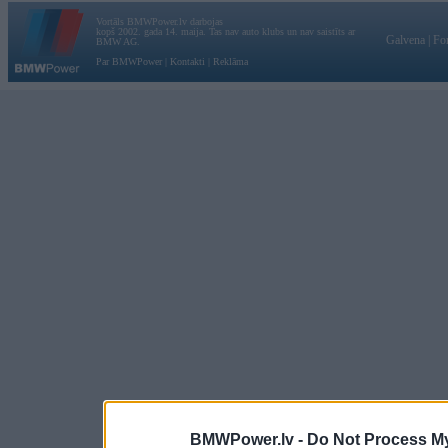
Vortāls BMWPower.lv darbojas
kopš 2002. gada 14. maija. Tas nav auto klubs un nav saistīts ar
Galvena
|
Fo
BMW AG.
Par BMWPower
|
Kontakti
|
Reklāma
BMWPower.lv -
Do Not Process My