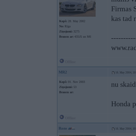
Firmas S
kas tad m
Kopš:
28. May 2002
No:
Rīga
Ziņojumi:
3275
----------
Braucu ar:
435iX un M6
www.rad
Offline
MR2
16. May 2004, 18
Kopš:
01. Nov 2003
nu skaid
Ziņojumi:
53
Braucu ar:
Honda p
Offline
Rons
16. May 2004, 18