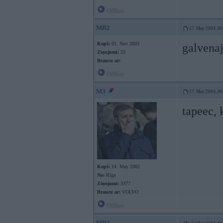
Offline
MR2
17. May 2004, 00
Kopš:
01. Nov 2003
galvenaja
Ziņojumi:
53
Braucu ar:
Offline
M3
17. May 2004, 00
tapeec, 
Kopš:
14. May 2002
No:
Rīga
Ziņojumi:
3377
Braucu ar:
VOLVO
Offline
MR2