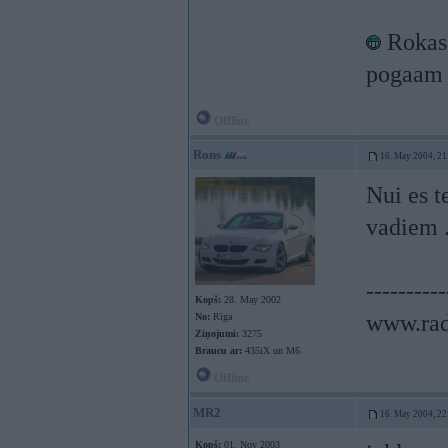
Rokas 
pogaam 
Offline
Rons
16. May 2004, 21
Nui es t
vadiem .
----------
Kopš:
28. May 2002
www.rad
No:
Rīga
Ziņojumi:
3275
Braucu ar:
435iX un M6
Offline
MR2
16. May 2004, 22
Kopš:
01. Nov 2003