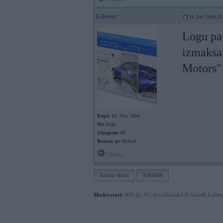
Edwins
16. Nov 2004, 21
Logu pa
izmaksaa
Motors"
Kopš:
16. Nov 2004
No:
Rīga
Ziņojumi:
86
Braucu ar:
Hybrid
Offline
Jauna tēma
Atbildēt
Moderatori:
968-jk
,
AV
,
AiwaShuraLLP
,
GirtzB
,
Lafter