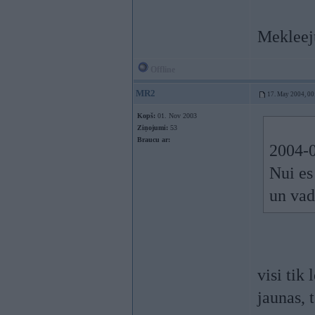
Mekleeju
Offline
MR2
17. May 2004, 00
Kopš:
01. Nov 2003
Ziņojumi:
53
Braucu ar:
2004-0
Nui es
un vad
visi tik 
jaunas, 