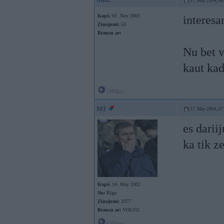
17. May 2004, 06
Kopš:
01. Nov 2003
interesan
Ziņojumi:
53
Braucu ar:
Nu bet v
kaut kad
Offline
M3
17. May 2004, 07
es darii
ka tik 
Kopš:
14. May 2002
No:
Rīga
Ziņojumi:
3377
Braucu ar:
VOLVO
Offline