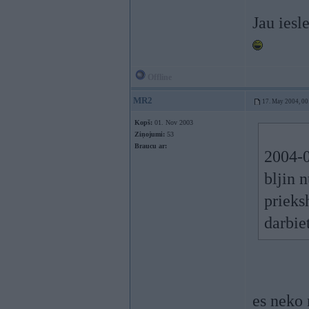
Jau iesl
Offline
MR2
17. May 2004, 00
Kopš:
01. Nov 2003
Ziņojumi:
53
Braucu ar:
2004-0
bljin 
prieks
darbiet
es neko n