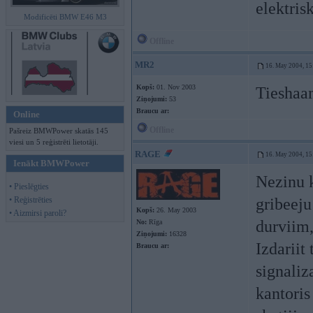
elektris
Modificēti BMW E46 M3
Offline
MR2
16. May 2004, 15
Kopš:
01. Nov 2003
Tieshaa
Ziņojumi:
53
Braucu ar:
Online
Offline
Pašreiz BMWPower skatās 145
viesi un 5 reģistrēti lietotāji.
RAGE
16. May 2004, 15
Ienākt BMWPower
Nezinu 
• Pieslēgties
• Reģistrēties
gribeeju
Kopš:
26. May 2003
• Aizmirsi paroli?
durviim,
No:
Rīga
Ziņojumi:
16328
Izdariit
Braucu ar:
signaliz
kantoris