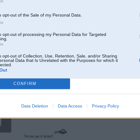
In
Mosh fm modulatoru topika autoram vajag?
Tak ir pilns ar ljauziem, kam line out, aux, usb ir pilnigi viens un tas pats
o opt-out of the Sale of my Personal Data.
Ir pat tadi, kas doma, ka no usb fleshkas nak ara jau gatava skanja un ir neizpra
In
-----------------
diagnostika, elektronikas remonts & pretaizdzīšanas iekārtas.
to opt-out of processing my Personal Data for Targeted
ing.
In
o opt-out of Collection, Use, Retention, Sale, and/or Sharing
ersonal Data that Is Unrelated with the Purposes for which it
lected.
a ratiem pa
Out
CONFIRM
10. Oct 2014, 16:09
Data Deletion
Data Access
Privacy Policy
10 Oct 2014, 16:06:52 Driver rakstīja:
Ir pat tadi, kas doma, ka no usb fleshkas nak ara jau gatava skanja un ir nei
Vot tas jau ir kruta!!