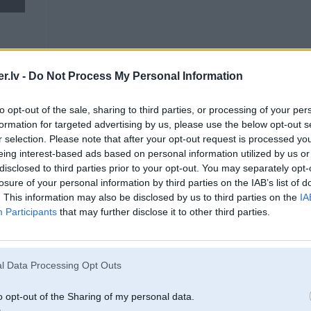
.lv -
Do Not Process My Personal Information
10. Oct 2014, 16:01
to opt-out of the sale, sharing to third parties, or processing of your per
Internetu pabrowzējot tak ir visādi varianti. 16:9 ar jaunāko maģi bm54 laikam
formation for targeted advertising by us, please use the below opt-out s
variantos: appist CD maģi, appist kasešu deku. Nu daudz un dikti, ķīniešu 16:9 a
r selection. Please note that after your opt-out request is processed y
neskatītos). Neesmu pabeidzis, bet savā 4:3 pielodējos kasetei klāt, vienīgias ka v
eing interest-based ads based on personal information utilized by us or
Googlē, gan ir vairāk info krieviski vai vācu mēlē, bet pielodēties var praktisk
disclosed to third parties prior to your opt-out. You may separately opt-
losure of your personal information by third parties on the IAB’s list of
[ Šo ziņu laboja edzhaans, 10 Oct 2014, 16:01:59 ]
. This information may also be disclosed by us to third parties on the
IA
Participants
that may further disclose it to other third parties.
l Data Processing Opt Outs
10. Oct 2014, 16:06
o opt-out of the Sharing of my personal data.