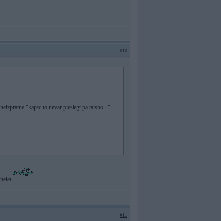
#10
neizpratne "kapec to nevar pieslegt pa taisno..."
 neiet
#11