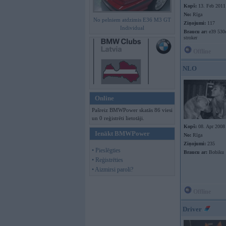
Kopš:
13. Feb 2011
No:
Rīga
No pelniem atdzimis E36 M3 GT
Ziņojumi:
117
Individual
Braucu ar:
e39 530d
stroker
Offline
NLO
Online
Pašreiz BMWPower skatās 86 viesi
un 0 reģistrēti lietotāji.
Kopš:
08. Apr 2008
Ienākt BMWPower
No:
Rīga
Ziņojumi:
235
• Pieslēgties
Braucu ar:
Bobiku
• Reģistrēties
• Aizmirsi paroli?
Offline
Driver