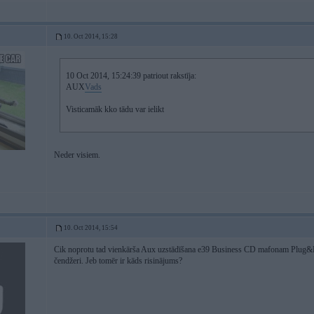
10. Oct 2014, 15:28
10 Oct 2014, 15:24:39 patriout rakstīja:
AUX
Vads
Visticamāk kko tādu var ielikt
Neder visiem.
10. Oct 2014, 15:54
Cik noprotu tad vienkārša Aux uzstādīšana e39 Business CD mafonam Plug&Play
čendžeri. Jeb tomēr ir kāds risinājums?