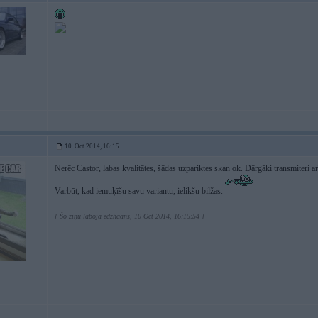
10. Oct 2014, 16:15
Nerēc Castor, labas kvalitātes, šādas uzpariktes skan ok. Dārgāki transmiteri arī
Varbūt, kad iemuķīšu savu variantu, ielikšu bilžas.
[ Šo ziņu laboja edzhaans, 10 Oct 2014, 16:15:54 ]