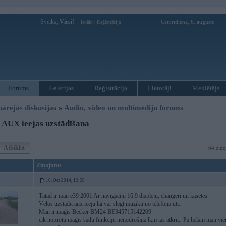
Sveiks,
Viesi!
|
Ceturtdiena, 6. augusts
Ienākt
Reģistrācija
Forums
Galerijas
Reģistrācija
Lietotāji
Meklētājs
pārējās diskusijas
»
Audio, video un multimēdiju forums
AUX ieejas uzstādīšana
Atbildēt
64 ziņo
Ziņojums
10. Oct 2014, 12:59
Tātad ir man e39 2001 Ar navigaciju 16:9 displeju, changeri un kasetes.
Vēlos uzstādīt aux ieeju lai var slēgt muziku no telefona utt..
Man ir maģis Becker BM24 BE345715142209
cik noprotu maģis šādu funkciju nenodrošina lkm tas atkrīt.. Pa lielam man vienal