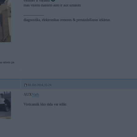
vienmer ir varianti
man visiem maniem auto ir aux uztaisits
-----------------
diagnostika, elektronikas remonts & pretaizdzīšanas iekārtas.
a ratiem pa
10. Oct 2014, 15:24
AUX
Vads
Visticamāk kko tādu var ielikt