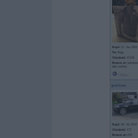
Kopš:
22. Jun 2002
No:
Rīga
Ziņojumi:
31536
Braucu ar:
iepirkum
alko outletu
Offline
patriout
Kopš:
06. Jul 2010
Ziņojumi:
173
Braucu ar:
e70