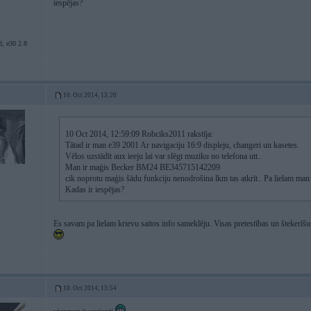
iespējas?
, e30 2.8
10. Oct 2014, 13:20
10 Oct 2014, 12:59:09 Robciks2011 rakstīja:
Tātad ir man e39 2001 Ar navigaciju 16:9 displeju, changeri un kasetes.
Vēlos uzstādīt aux ieeju lai var slēgt muziku no telefona utt..
Man ir maģis Becker BM24 BE345715142209
cik noprotu maģis šādu funkciju nenodrošina lkm tas atkrīt.. Pa lielam man vi
Kadas ir iespējas?
Es savam pa lielam krievu saitos info sameklēju. Visas pretestības un štekerīš
10. Oct 2014, 13:54