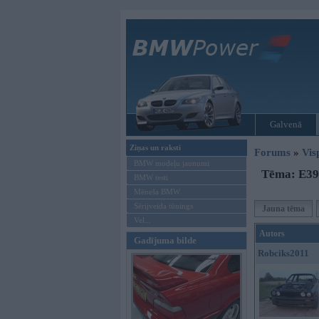
Galvenā
Ziņas un raksti
Forums
»
Vis
BMW modeļu jaunumi
Tēma: E39 
BMW testi
Mēneša BMW
Sērijveida tūnings
Jauna tēma
Vel...
Autors
Gadījuma bilde
Robciks2011