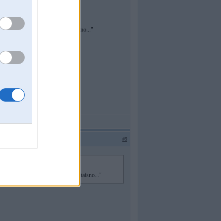
tne "kapec to nevar pieslegt pa taisno..."
#9
zpratne "kapec to nevar pieslegt pa taisno..."