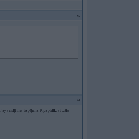
#5
#6
 versijā nav iespējama. Ķipa pielikt virtuālo