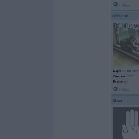
Offline
edzhaans
Kopš:
15. Jan 2012
Ziņojumi:
7337
Braucu ar:
Offline
Rizza