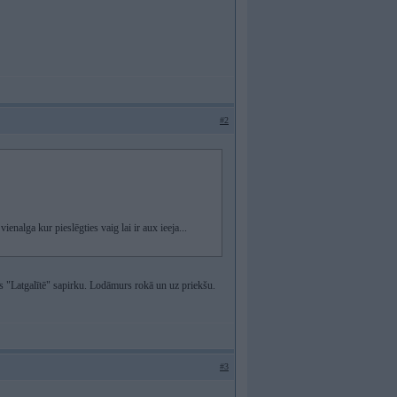
#2
enalga kur pieslēgties vaig lai ir aux ieeja...
us "Latgalītē" sapirku. Lodāmurs rokā un uz priekšu.
#3