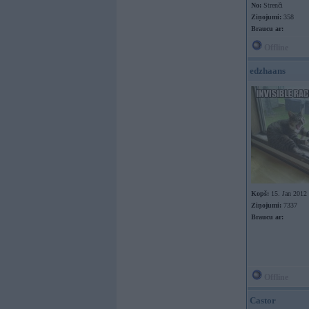
No:
Strenči
Ziņojumi:
358
Braucu ar:
Offline
edzhaans
Kopš:
15. Jan 2012
Ziņojumi:
7337
Braucu ar:
Offline
Castor