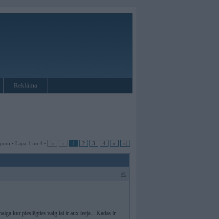
Reklāma
jumi • Lapa 1 no 4 •
|«
«
1
2
3
4
»
»|
#1
ga kur pieslēgties vaig lai ir aux ieeja... Kadas ir