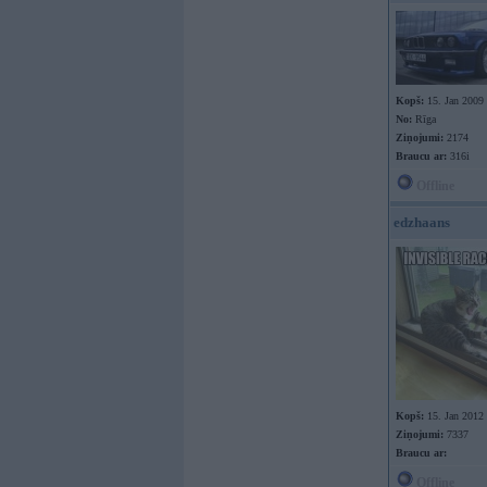
Kopš:
15. Jan 2009
No:
Rīga
Ziņojumi:
2174
Braucu ar:
316i
Offline
edzhaans
Kopš:
15. Jan 2012
Ziņojumi:
7337
Braucu ar:
Offline