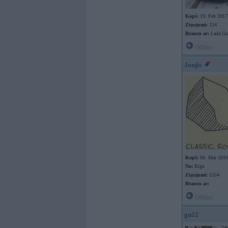
Kopš:
19. Feb 2017
Ziņojumi:
154
Braucu ar:
Lada Gra
Offline
Jonjis
Kopš:
06. Mar 2010
No:
Rīga
Ziņojumi:
1554
Braucu ar:
Offline
gu22