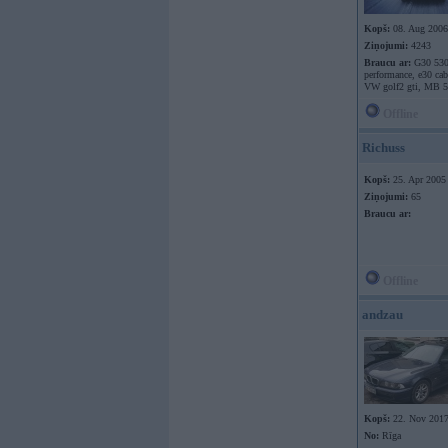
Kopš:
08. Aug 2006
Ziņojumi:
4243
Braucu ar:
G30 53
performance, e30 cabr
VW golf2 gti, MB 
Offline
Richuss
Kopš:
25. Apr 2005
Ziņojumi:
65
Braucu ar:
Offline
andzau
Kopš:
22. Nov 201
No:
Rīga