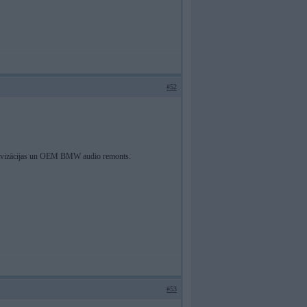
#52
ivizācijas un OEM BMW audio remonts.
#53