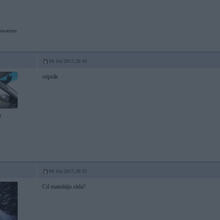
1
lowatiem
09. Oct 2017, 20:10
stiprāk
9
09. Oct 2017, 20:15
Cd mainītāju rāda?