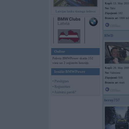
Kopš:
13. May 201
No:
Talsi
Latvijas lauku tūninga šedevri
Ziņojumi:
182
Braucu ar:
1800 ki
Offline
RWD
Online
Pašreiz BMWPower skatās 152
viesi un 2 reģistrēti lietotāji.
Kopš:
29. May 200
Ienākt BMWPower
No:
Valmiera
Ziņojumi:
930
• Pieslēgties
Braucu ar:
muti
• Reģistrēties
Offline
• Aizmirsi paroli?
berny757