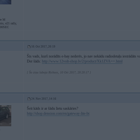
0e M
io, e21 rally,
500SEC
10. Oct 2017, 20:19
Šis vads, kurš norādīts e-bay nederēs, jo nav nekādu radiodetaļu iestrādāts v
Der šāds:
http://www.12volt-shop.lv/2/product/Xk1ZVA==.html
[ Šo ziņu laboja Richuss, 10 Oct 2017, 20:20:17 ]
24. Nov 2017, 14:16
Šeit kāds ir ar šādu lietu saskāries?
http://shop.dension.com/en/gateway-lite-bt
7