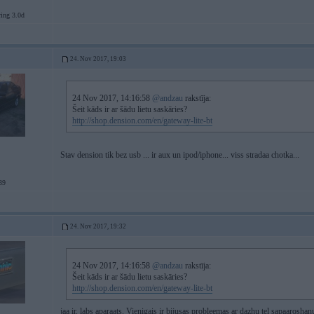
ing 3.0d
24. Nov 2017, 19:03
24 Nov 2017, 14:16:58
@andzau
rakstīja:
Šeit kāds ir ar šādu lietu saskāries?
http://shop.dension.com/en/gateway-lite-bt
Stav dension tik bez usb ... ir aux un ipod/iphone... viss stradaa chotka...
39
24. Nov 2017, 19:32
24 Nov 2017, 14:16:58
@andzau
rakstīja:
Šeit kāds ir ar šādu lietu saskāries?
http://shop.dension.com/en/gateway-lite-bt
jaa ir. labs aparaats. Vienigais ir bijusas probleemas ar dazhu tel sapaaroshan