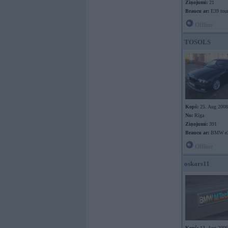
Ziņojumi:
21
Braucu ar:
E39 tour
Offline
TOSOLS
Kopš:
25. Aug 2008
No:
Rīga
Ziņojumi:
391
Braucu ar:
BMW e
Offline
oskars11
Kopš:
13. Aug 2006