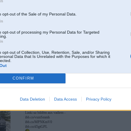
In
Jap... 3 vadi eleltribai un stekeris chendzera vieta jaiesprauzh...
o opt-out of the Sale of my Personal Data.
39
In
to opt-out of processing my Personal Data for Targeted
ing.
20. Aug 2019, 10:46
In
Sveiki
o opt-out of Collection, Use, Retention, Sale, and/or Sharing
Tātad e39 2001 gada, ir vēlme ielikt aux bet nesanak
ersonal Data that Is Unrelated with the Purposes for which it
lected.
Pie navigācijas bloka aux kabeli nav kur spraust, tik bagāžniekā pie cd cheind
Out
uzkarās gan telefons gan pats navigācijas ekrāns nekas nenotiek viss freeze
Atvienojot telefonu sāk abi funkcionēt!
CONFIRM
Kādas idejas
[IMG]null[/IMG]
nta Sport +
Data Deletion
Data Access
Privacy Policy
20. Aug 2019, 10:50
Linki uz bildēm aux vadiem -
ibb.co/vxmSmmh
ibb.co/MPNKmV0
ibb.co/d5gtGPL