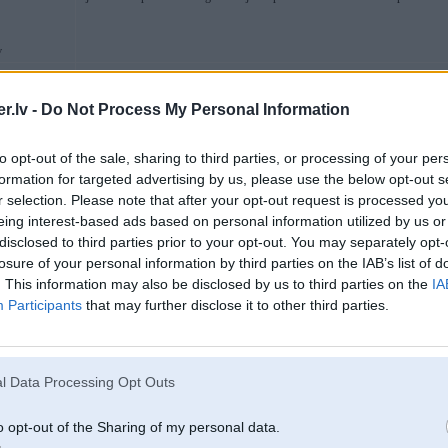
v
.lv -
Do Not Process My Personal Information
25. Nov 2017, 12:01
Uzstādīšana vienkārša?
to opt-out of the sale, sharing to third parties, or processing of your per
formation for targeted advertising by us, please use the below opt-out s
r selection. Please note that after your opt-out request is processed y
7
eing interest-based ads based on personal information utilized by us or
disclosed to third parties prior to your opt-out. You may separately opt-
losure of your personal information by third parties on the IAB’s list of
ing 3.0d
. This information may also be disclosed by us to third parties on the
IA
Participants
that may further disclose it to other third parties.
25. Nov 2017, 15:09
l Data Processing Opt Outs
25 Nov 2017, 12:01:52
@andzau
rakstīja:
Uzstādīšana vienkārša?
o opt-out of the Sharing of my personal data.