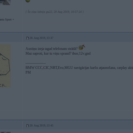
[ Šo ziņu laboja gu22, 20 Aug 2019, 10:57:24 ]
nta Sport +
20. Aug 2019, 13:37
Austiņu izeja tagad telefonam strādā?
Maz saproti, kur tu viņu spraud? ibus;12v;gnd
-----------------
BMW CCC,CIC,NBT,Evo,MGU navigācijas karšu atjaunošana, carplay akt
PM
20. Aug 2019, 13:45