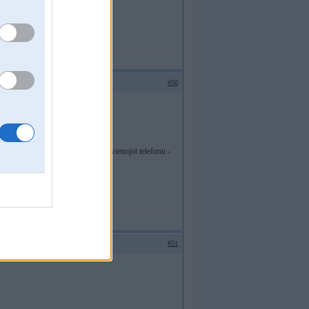
#50
zera, bet piespraužot kabeli un pievienojot telefonu -
#51