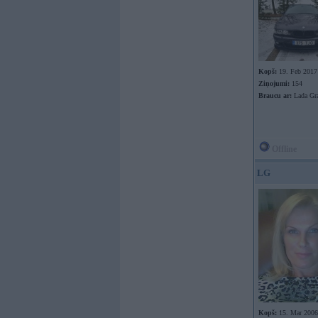
Kopš:
19. Feb 2017
Ziņojumi:
154
Braucu ar:
Lada Gra
Offline
LG
Kopš:
15. Mar 2006