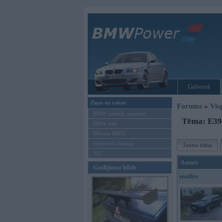
Galvenā
Ziņas un raksti
Forums
»
Vis
BMW modeļu jaunumi
Tēma: E39 
BMW testi
Mēneša BMW
Sērijveida tūnings
Jauna tēma
Vel...
Autors
Gadījuma bilde
soulles