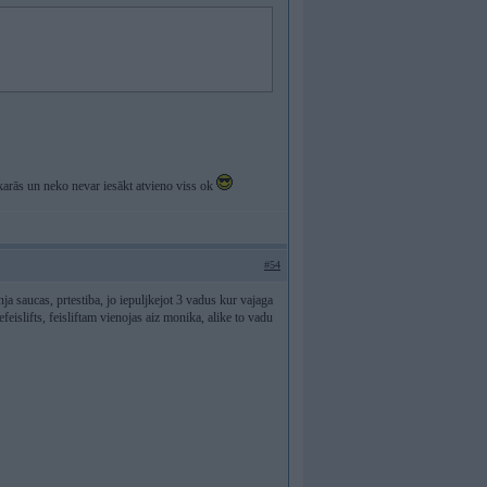
karās un neko nevar iesākt atvieno viss ok
#54
ja saucas, prtestiba, jo iepuljkejot 3 vadus kur vajaga
islifts, feisliftam vienojas aiz monika, alike to vadu