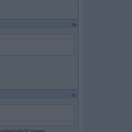
#46
#47
u.pieljauju ka delj BT versijaaam.