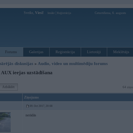
Sveiks,
Viesi!
|
Ceturtdiena, 6. augusts
Ienākt
Reģistrācija
Forums
Galerijas
Reģistrācija
Lietotāji
Meklētājs
pārējās diskusijas
»
Audio, video un multimēdiju forums
AUX ieejas uzstādīšana
Atbildēt
64 ziņo
Ziņojums
09. Oct 2017, 20:08
nerādās