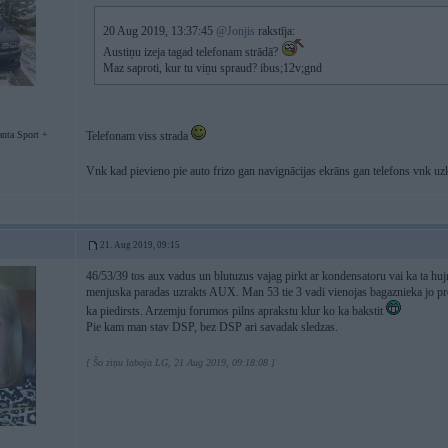
20 Aug 2019, 13:37:45
@Jonjis
rakstīja:
Austiņu izeja tagad telefonam strādā?
Maz saproti, kur tu viņu spraud? ibus;12v;gnd
nta Sport +
Telefonam viss strada
Vnk kad pievieno pie auto frizo gan navignācijas ekrāns gan telefons vnk uz
21. Aug 2019, 09:15
46/53/39 tos aux vadus un blutuzus vajag pirkt ar kondensatoru vai ka ta hujn
menjuska paradas uzrakts AUX. Man 53 tie 3 vadi vienojas bagaznieka jo prefe
ka piedirsts. Arzemju forumos pilns aprakstu klur ko ka bakstit
Pie kam man stav DSP, bez DSP ari savadak sledzas.
[ Šo ziņu laboja LG, 21 Aug 2019, 09:18:08 ]