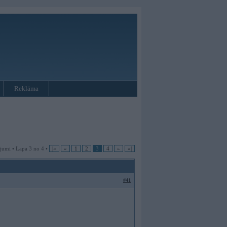
Reklāma
jumi • Lapa 3 no 4 •
|«
«
1
2
3
4
»
»|
#41