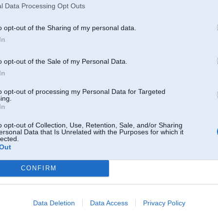
l Data Processing Opt Outs
1
o opt-out of the Sharing of my personal data.
ās!
In
o opt-out of the Sale of my Personal Data.
09. Jan 2017, 15:05
In
to opt-out of processing my Personal Data for Targeted
09 Jan 2017, 13:47:44
@AF
rakstīja:
ing.
In
09 Jan 2017, 12:30:53
@SA
rakstīja:
Jautājums spečukiem
o opt-out of Collection, Use, Retention, Sale, and/or Sharing
ersonal Data that Is Unrelated with the Purposes for which it
Stāv oriģinālais sūknis tagad(TDS'am) gribu uzlikt ar lielāku pludž
lected.
"uzlabojums" vai tomēr tukša laika tērēšana?
Out
ir jēga. Bet oriģinālais bosch plunžeris maksā virs 400e
s piedziņas
CONFIRM
Oem nebūs 11mm, un es nez, vai jēga no oem, jo pats TDS un būris nav vair
Manam stāv 11mm,vai iet labāk nez, bet dūmo gan vairāk un co2 arī bik vair
Data Deletion
Data Access
Privacy Policy