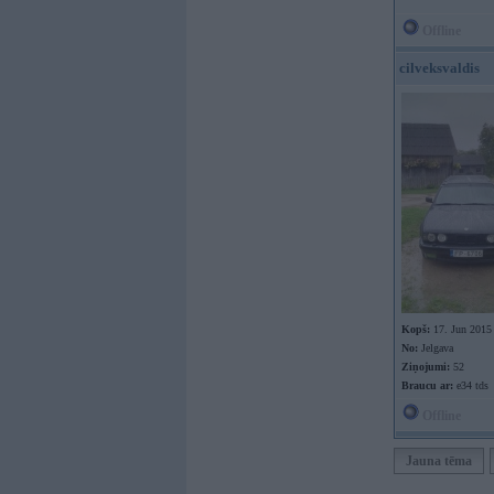
Offline
cilveksvaldis
Kopš:
17. Jun 2015
No:
Jelgava
Ziņojumi:
52
Braucu ar:
e34 tds
Offline
Jauna tēma