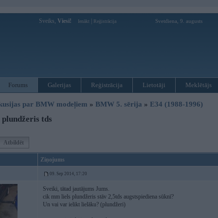
Sveiks,
Viesi!
|
Svetdiena, 9. augusts
Ienākt
Reģistrācija
Forums
Galerijas
Reģistrācija
Lietotāji
Meklētājs
kusijas par BMW modeļiem
»
BMW 5. sērija
»
E34 (1988-1996)
plundžeris tds
Atbildēt
Ziņojums
09. Sep 2014, 17:20
Sveiki, tātad jautājums Jums.
cik mm liels plundžeris stāv 2,5tds augstspiediena sūknī?
Un vai var ielikt lielāku? (plundžeri)