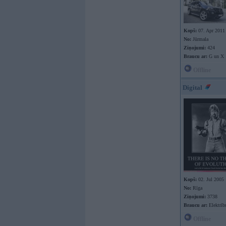
Kopš:
07. Apr 2011
No:
Jūrmala
Ziņojumi:
424
Braucu ar:
G un X
Offline
Digital
Kopš:
02. Jul 2005
No:
Rīga
Ziņojumi:
3738
Braucu ar:
Elektrīb
Offline