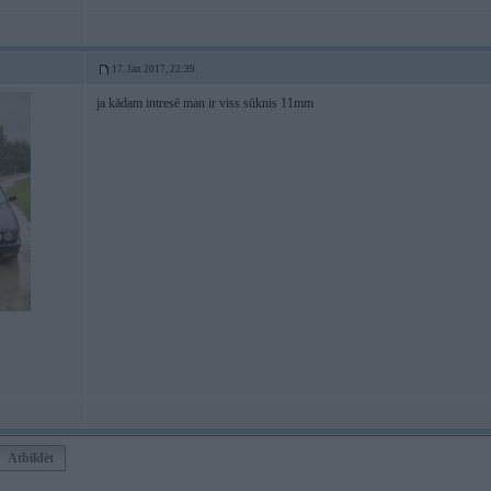
17. Jan 2017, 22:39
ja kādam intresē man ir viss sūknis 11mm
Atbildēt