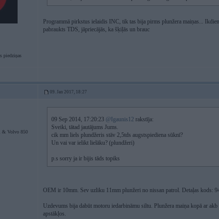
Programmā pirkstus ielaidis INC, tik tas bija pirms plunžera maiņas... Ikdienai
pabraukts TDS, jāpriecājās, ka šķiļās un brauc
s piedziņas
09. Jan 2017, 18:27
09 Sep 2014, 17:20:23
@Igaunis12
rakstīja:
Sveiki, tātad jautājums Jums.
i & Volvo 850
cik mm liels plundžeris stāv 2,5tds augstspiediena sūknī?
Un vai var ielikt lielāku? (plundžeri)
p.s sorry ja ir bijis tāds topiks
OEM ir 10mm. Sev uzliku 11mm plunžeri no nissan patrol. Detaļas kods: 946
Uzdevums bija dabūt motoru iedarbināmu siltu. Plunžera maiņa kopā ar akb
apstākļos.