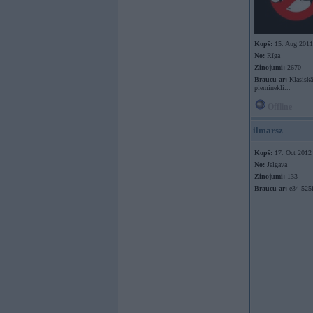
Kopš:
15. Aug 2011
No:
Rīga
Ziņojumi:
2670
Braucu ar:
Klasiskā
pieminekli...
Offline
ilmarsz
Kopš:
17. Oct 2012
No:
Jelgava
Ziņojumi:
133
Braucu ar:
e34 525