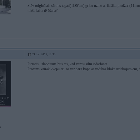
Stāv oriģinālais sūknis tagad(TDS'am) gribu uzlikt ar lielāku pludžeri(11m
tukša laika tērēšana?
09. Jan 2017, 12:33
Pirmais uzlabojums būs tas, kad varēsi siltu iedarbināt.
Protams vairāk kvēpu arī, to var darīt kopā ar vadības bloka uzlabojumiem, be
u