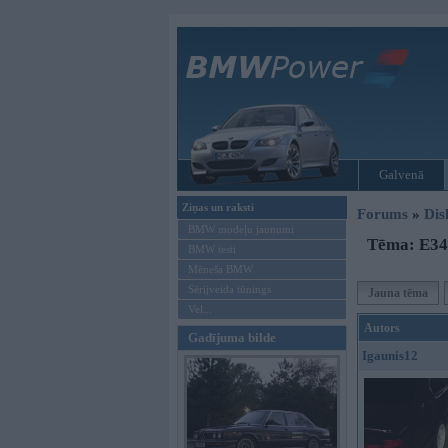
Galvenā
Ziņas un raksti
Forums
»
Dis
BMW modeļu jaunumi
Tēma: E34 
BMW testi
Mēneša BMW
Sērijveida tūnings
Jauna tēma
Vel...
Autors
Gadījuma bilde
Igaunis12