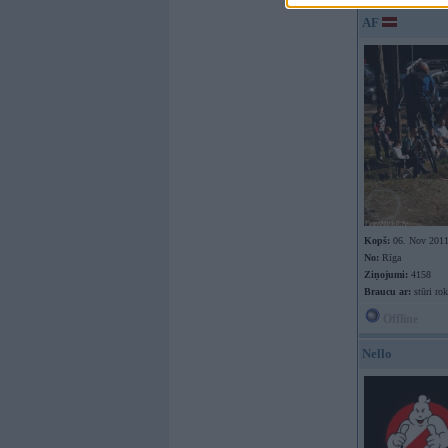
AF
Kopš:
06. Nov 201
No:
Rīga
Ziņojumi:
4158
Braucu ar:
stūri rok
Offline
Nello