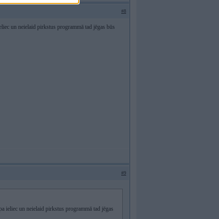
#8
ieliec un neielaid pirkstus programmā tad jēgas būs
#9
pa ieliec un neielaid pirkstus programmā tad jēgas