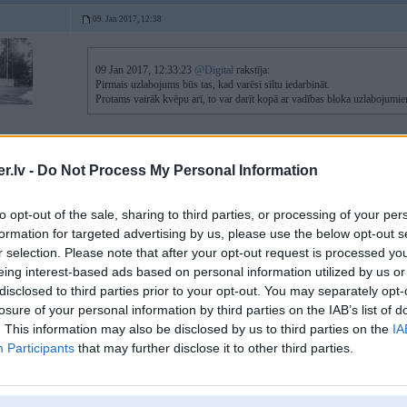
09. Jan 2017, 12:38
09 Jan 2017, 12:33:23
@Digital
rakstīja:
Pirmais uzlabojums būs tas, kad varēsi siltu iedarbināt.
Protams vairāk kvēpu arī, to var darīt kopā ar vadības bloka uzlabojumiem
Nu tas, ka leks arī silts, protams tas ir lielākais pluss, tagad arī itkā daudz 
.lv -
Do Not Process My Personal Information
to opt-out of the sale, sharing to third parties, or processing of your per
09. Jan 2017, 13:47
formation for targeted advertising by us, please use the below opt-out s
r selection. Please note that after your opt-out request is processed y
eing interest-based ads based on personal information utilized by us or
09 Jan 2017, 12:30:53
@SA
rakstīja:
disclosed to third parties prior to your opt-out. You may separately opt-
Jautājums spečukiem
losure of your personal information by third parties on the IAB’s list of
Stāv oriģinālais sūknis tagad(TDS'am) gribu uzlikt ar lielāku pludžeri
. This information may also be disclosed by us to third parties on the
IA
tomēr tukša laika tērēšana?
Participants
that may further disclose it to other third parties.
ir jēga. Bet oriģinālais bosch plunžeris maksā virs 400e