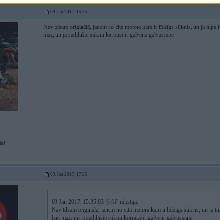
09. Jan 2017, 15:35
Nav tdsam originālā, janem no cita motora kam ir līdzīgs sūknis, un ja tupa 
maz, un jā sadilušie sūknu korpusi ir galvenā galvassāpe
1
ās!
09. Jan 2017, 17:25
09 Jan 2017, 15:35:03
@AF
rakstīja:
Nav tdsam originālā, janem no cita motora kam ir līdzīgs sūknis, un ja tu
būs maz, un jā sadilušie sūknu korpusi ir galvenā galvassāpe