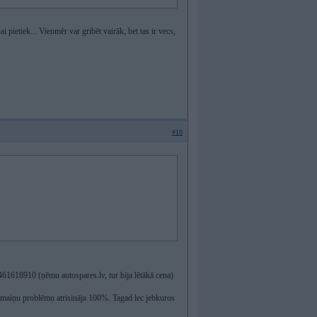
 pietiek... Vienmēr var gribēt vairāk, bet tas ir vecs,
#10
1618910 (ņēmu autospares.lv, tur bija lētākā cena)
 maiņu problēmu atrisināja 100%. Tagad lec jebkuros