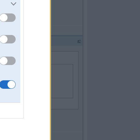
#7
eri(11mm) braukšanas ziņā būs kāds
s no svaigajiem...
āk...