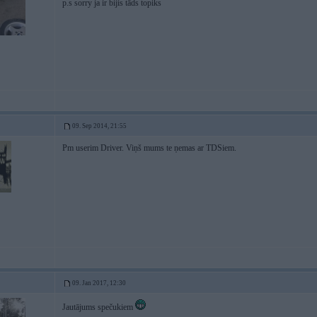
p.s sorry ja ir bijis tāds topiks
09. Sep 2014, 21:55
Pm userim Driver. Viņš mums te ņemas ar TDSiem.
09. Jan 2017, 12:30
Jautājums spečukiem