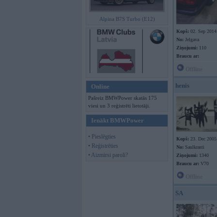
Alpina B7S Turbo (E12)
Kopš:
02. Sep 2014
No:
Jelgava
Ziņojumi:
110
Braucu ar:
Offline
henis
Online
Pašreiz BMWPower skatās 175
viesi un 3 reģistrēti lietotāji.
Ienākt BMWPower
• Pieslēgties
Kopš:
23. Dec 2005
• Reģistrēties
No:
Saulkrasti
• Aizmirsi paroli?
Ziņojumi:
1340
Braucu ar:
V70
Offline
SA