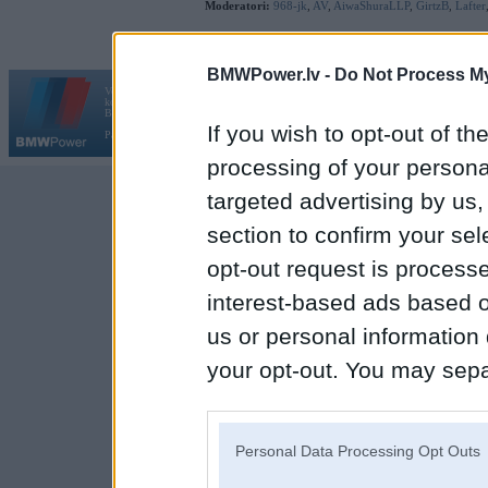
Moderatori:
968-jk
,
AV
,
AiwaShuraLLP
,
GirtzB
,
Lafter
BMWPower.lv -
Do Not Process My
Vortāls BMWPower.lv darbojas
kopš 2002. gada 14. maija. Tas nav auto klubs un nav saistīts ar
Galvena
|
Fo
BMW AG.
If you wish to opt-out of the
Par BMWPower
|
Kontakti
|
Reklāma
processing of your personal
targeted advertising by us
section to confirm your sel
opt-out request is proces
interest-based ads based o
us or personal information d
your opt-out. You may separ
disclosure of your personal
IAB’s list of downstream pa
Personal Data Processing Opt Outs
also be disclosed by us to 