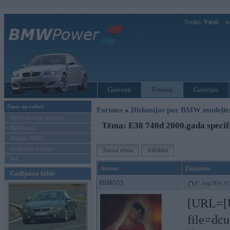
Sveiks,
Viesi!
Ie
Galvenā
Forums
Galerijas
Ziņas un raksti
Forums
»
Diskusijas par BMW modeļi
BMW modeļu jaunumi
Tēma: E38 740d 2000.gada specifi
BMW testi
Mēneša BMW
Sērijveida tūnings
Jauna tēma
Atbildēt
Vel...
Autors
Ziņojums
Gadījuma bilde
HH8555
07. Aug 2014, 17
[URL=[U
file=dc