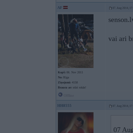
AF
07. Aug 2014, 17
senson.l
vai ari 
Kopš:
06. Nov 2011
No:
Rīga
Ziņojumi:
4158
Braucu ar:
stūri rokās!
Offline
HH8555
07. Aug 2014, 17
07 Aug