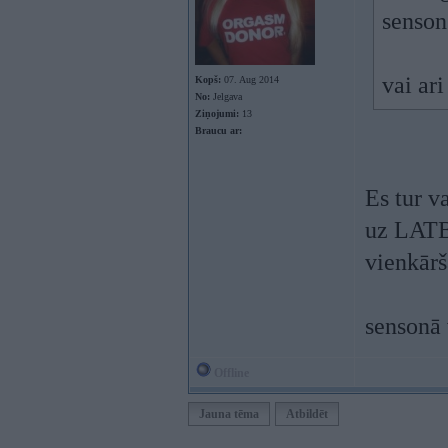
senson
vai ar
Kopš:
07. Aug 2014
No:
Jelgava
Ziņojumi:
13
Braucu ar:
Es tur v
uz LATB
vienkārš
sensonā 
Offline
Jauna tēma
Atbildēt