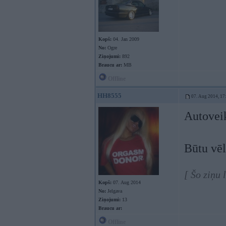
Kopš:
04. Jan 2009
No:
Ogre
Ziņojumi:
892
Braucu ar:
MB
Offline
HH8555
07. Aug 2014, 17
Autovei
Būtu vēl
[ Šo ziņu
Kopš:
07. Aug 2014
No:
Jelgava
Ziņojumi:
13
Braucu ar:
Offline