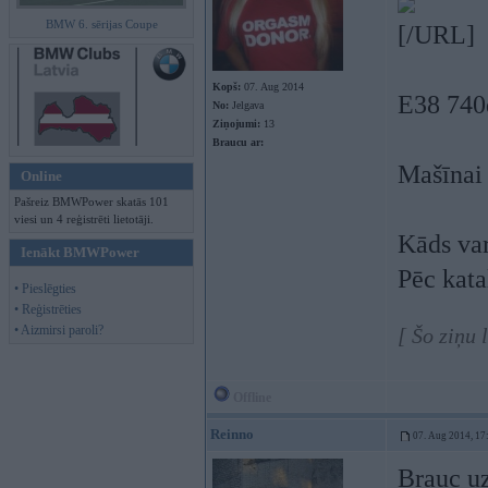
BMW 6. sērijas Coupe
[/URL]
Kopš:
07. Aug 2014
E38 740
No:
Jelgava
Ziņojumi:
13
Braucu ar:
Mašīnai 
Online
Pašreiz BMWPower skatās 101
viesi un 4 reģistrēti lietotāji.
Kāds var
Ienākt BMWPower
Pēc kata
• Pieslēgties
• Reģistrēties
• Aizmirsi paroli?
[ Šo ziņu
Offline
Reinno
07. Aug 2014, 17
Brauc uz