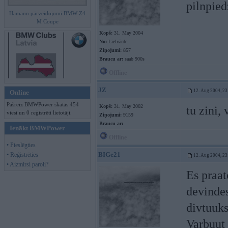
pilnpiedz
Hamann pārveidojumi BMW Z4
M Coupe
Kopš:
31. May 2004
No:
Lielvārde
Ziņojumi:
857
Braucu ar:
saab 900s
Offline
JZ
12. Aug 2004, 23
Online
Pašreiz BMWPower skatās 454
Kopš:
31. May 2002
tu zini, 
viesi un 0 reģistrēti lietotāji.
Ziņojumi:
9159
Braucu ar:
Ienākt BMWPower
Offline
• Pieslēgties
BIGe21
• Reģistrēties
12. Aug 2004, 23
• Aizmirsi paroli?
Es praat
devinde
divtuuks
Varbuut 