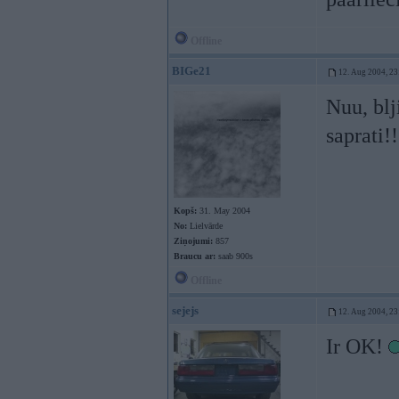
Offline
BIGe21
12. Aug 2004, 23
Nuu, blj
saprati!
Kopš:
31. May 2004
No:
Lielvārde
Ziņojumi:
857
Braucu ar:
saab 900s
Offline
sejejs
12. Aug 2004, 23
Ir OK!