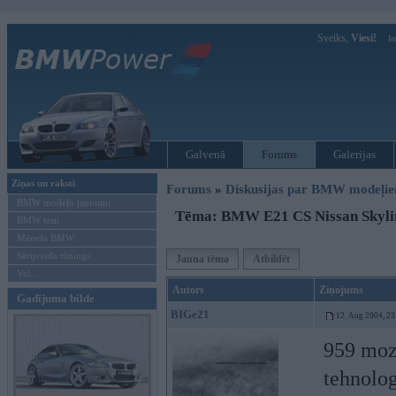
Sveiks,
Viesi!
Ie
Galvenā
Forums
Galerijas
Ziņas un raksti
Forums
»
Diskusijas par BMW modeļi
BMW modeļu jaunumi
Tēma: BMW E21 CS Nissan Skyli
BMW testi
Mēneša BMW
Sērijveida tūnings
Jauna tēma
Atbildēt
Vel...
Autors
Ziņojums
Gadījuma bilde
BIGe21
12. Aug 2004, 23
959 moz 
tehnolog