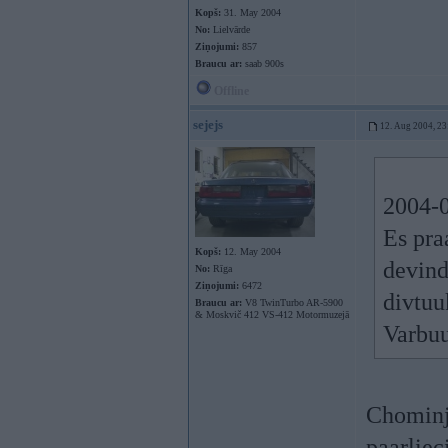
Kopš:
31. May 2004
No:
Lielvārde
Ziņojumi:
857
Braucu ar:
saab 900s
Offline
sejejs
12. Aug 2004, 23
2004-0
Es pra
Kopš:
12. May 2004
devind
No:
Rīga
Ziņojumi:
6472
divtuu
Braucu ar:
V8 TwinTurbo AR-5900
& Moskvič 412 VS-412 Motormuzejā
Varbuu
Chominj!
paarliec