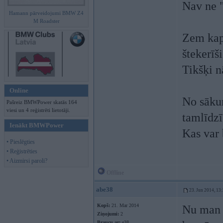
Nav ne "
Hamann pārveidojumi BMW Z4
M Roadster
Zem kapo
štekerīš
Tikšķi n
Online
No sāku
Pašreiz BMWPower skatās 164
viesi un 4 reģistrēti lietotāji.
tamlīdzī
Ienākt BMWPower
Kas var 
• Pieslēgties
• Reģistrēties
• Aizmirsi paroli?
Offline
abe38
23. Jun 2014, 13
Kopš:
21. Mar 2014
Nu man t
Ziņojumi:
2
Braucu ar:
e38