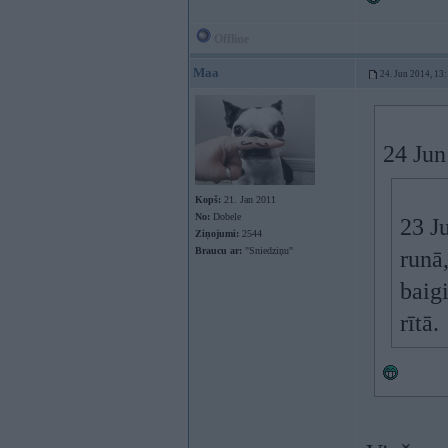
Offline
Maa
24. Jun 2014, 13
24 Jun
Kopš:
21. Jan 2011
No:
Dobele
23 Ju
Ziņojumi:
2544
Braucu ar:
"Sniedziņu"
runā,
baig
rītā.