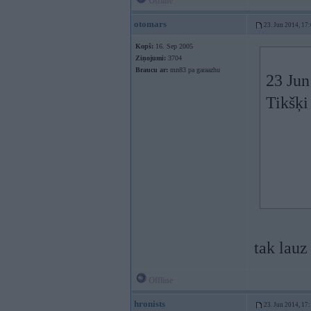
Offline
otomars
23. Jun 2014, 17
Kopš:
16. Sep 2005
Ziņojumi:
3704
Braucu ar:
mn83 pa garaazhu
23 Jun
Tikšķi
tak lauz
Offline
hronists
23. Jun 2014, 17