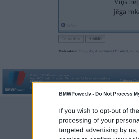
Viņš neņ
jēga ro
Offline
Jauna tēma
Atbildēt
Moderatori:
968-jk
,
AV
,
AiwaShuraLLP
,
GirtzB
,
Lafter
Vortāls BMWPower.lv darbojas
kopš 2002. gada 14. maija. Tas nav auto klubs un nav saistīts ar
Galvena
|
Fo
BMW AG.
Par BMWPower
|
Kontakti
|
Reklāma
BMWPower.lv -
Do Not Process My
If you wish to opt-out of the
processing of your personal
targeted advertising by us