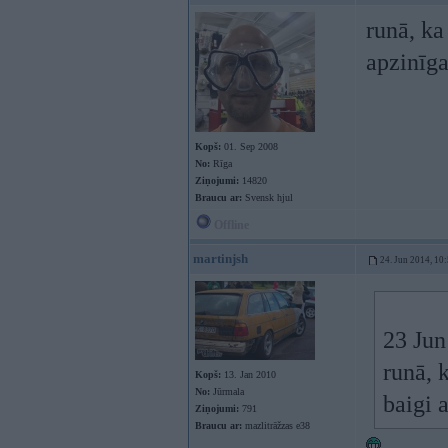
runā, ka
apzinīga
Kopš:
01. Sep 2008
No:
Rīga
Ziņojumi:
14820
Braucu ar:
Svensk hjul
Offline
martinjsh
24. Jun 2014, 10
23 Jun
runā, k
Kopš:
13. Jan 2010
No:
Jūrmala
baigi 
Ziņojumi:
791
Braucu ar:
mazlitrāžzas e38