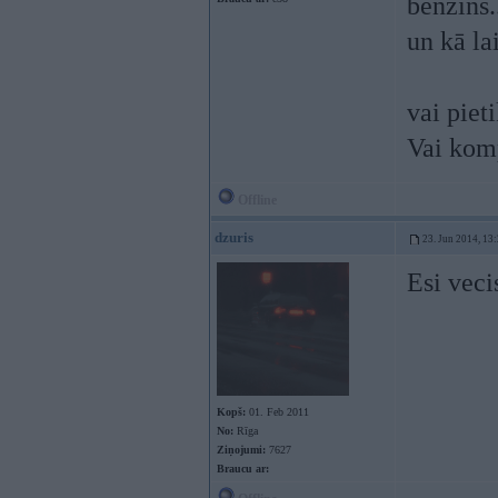
benzīns.
un kā la
vai piet
Vai komp
Offline
dzuris
23. Jun 2014, 13
Esi veci
Kopš:
01. Feb 2011
No:
Rīga
Ziņojumi:
7627
Braucu ar: