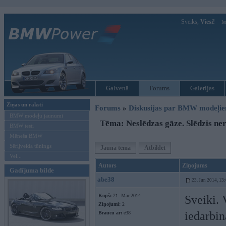
Sveiks,
Viesi!
Ie
Galvenā
Forums
Galerijas
Ziņas un raksti
Forums
»
Diskusijas par BMW modeļi
BMW modeļu jaunumi
Tēma: Neslēdzas gāze. Slēdzis ne
BMW testi
Mēneša BMW
Sērijveida tūnings
Jauna tēma
Atbildēt
Vel...
Autors
Ziņojums
Gadījuma bilde
abe38
23. Jun 2014, 13
Kopš:
21. Mar 2014
Sveiki. 
Ziņojumi:
2
iedarbin
Braucu ar:
e38