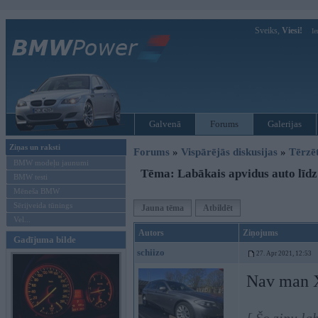
Sveiks,
Viesi!
Ie
Galvenā
Forums
Galerijas
Ziņas un raksti
Forums
»
Vispārējās diskusijas
»
Tērzē
BMW modeļu jaunumi
Tēma: Labākais apvidus auto līdz
BMW testi
Mēneša BMW
Sērijveida tūnings
Jauna tēma
Atbildēt
Vel...
Autors
Ziņojums
Gadījuma bilde
schiizo
27. Apr 2021, 12:53
Nav man XL