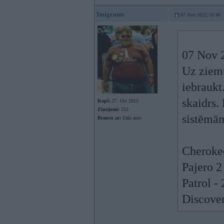
Imigrants
07. Nov 2022, 10:40
07 Nov 
Uz ziemu
iebraukt
skaidrs.
Kopš:
27. Oct 2015
Ziņojumi:
253
sistēmām
Braucu ar:
Zaļu auto
Cherokee
Pajero 2 
Patrol - 
Discover