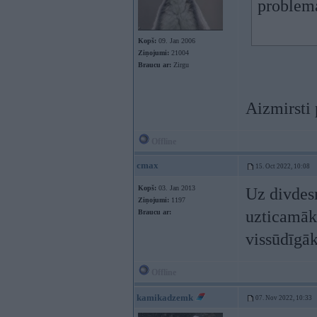
problema
Kopš:
09. Jan 2006
Ziņojumi:
21004
Braucu ar:
Zirgu
Aizmirsti 
Offline
cmax
15. Oct 2022, 10:08
Kopš:
03. Jan 2013
Uz divdesm
Ziņojumi:
1197
uzticamāka
Braucu ar:
vissūdīgā
Offline
kamikadzemk
07. Nov 2022, 10:33