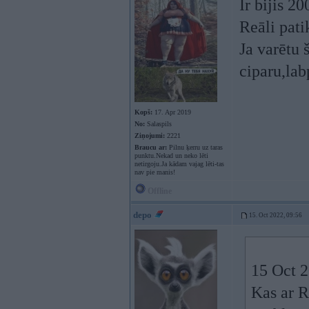
Ir bijis 
Reāli pati
Ja varētu 
ciparu,lab
Kopš:
17. Apr 2019
No:
Salaspils
Ziņojumi:
2221
Braucu ar:
Pilnu ķerru uz taras
punktu.Nekad un neko lēti
netirgoju.Ja kādam vajag lēti-tas
nav pie manis!
Offline
depo
15. Oct 2022, 09:56
15 Oct 
Kas ar R