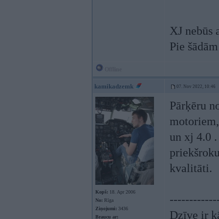
XJ nebūs a
Pie šādām 
Offline
kamikadzemk
07. Nov 2022, 10:46
Pārķēru no
motoriem, 
un xj 4.0 
priekšroku
kvalitāti.
Kopš:
18. Apr 2006
------------
No:
Rīga
Ziņojumi:
3436
Dzīve ir k
Braucu ar: