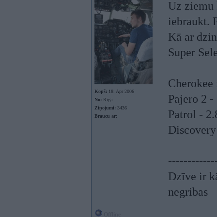
Uz ziemu k
iebraukt. 
Kā ar dzi
Super Sele
Cherokee x
Kopš:
18. Apr 2006
Pajero 2 -
No:
Rīga
Ziņojumi:
3436
Patrol - 2.
Braucu ar:
Discovery 
------------
Dzīve ir k
negribas
Offline