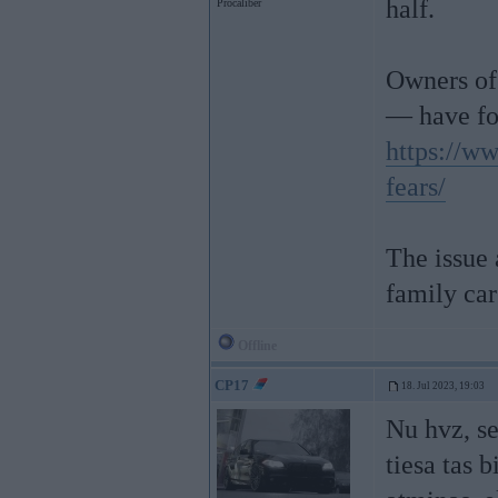
half.
Procaliber
Owners of
— have fou
https://w
fears/
The issue 
family car
Offline
CP17
18. Jul 2023, 19:03
Nu hvz, se
tiesa tas 