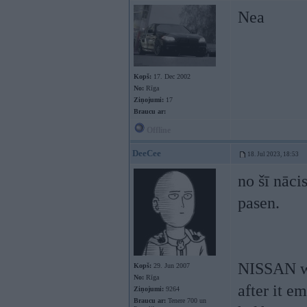
Nea
Kopš:
17. Dec 2002
No:
Rīga
Ziņojumi:
17
Braucu ar:
Offline
DeeCee
18. Jul 2023, 18:53
no šī nācis
pasen.
NISSAN was
Kopš:
29. Jun 2007
No:
Rīga
after it e
Ziņojumi:
9264
Braucu ar:
Tenere 700 un