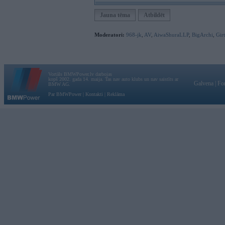
Jauna tēma
Atbildēt
Moderatori:
968-jk
,
AV
,
AiwaShuraLLP
,
BigArchi
,
Gir
Vortāls BMWPower.lv darbojas
kopš 2002. gada 14. maija. Tas nav auto klubs un nav saistīts ar
Galvena
|
Fo
BMW AG.
Par BMWPower
|
Kontakti
|
Reklāma