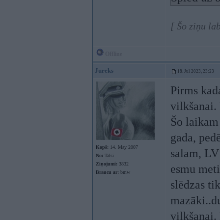
[ Šo ziņu la
Offline
Jureks
18. Jul 2023, 23:23
Pirms kad
vilkšanai.
Šo laikam 
gada, pedē
Kopš:
14. May 2007
salam, LV 
No:
Talsi
Ziņojumi:
3832
esmu metin
Braucu ar:
bmw
slēdzas ti
mazāki..d
vilkšanai.