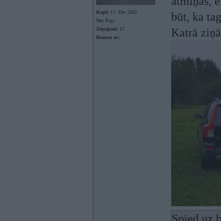
atmiņas, e
Kopš:
17. Dec 2002
būt, ka ta
No:
Rīga
Ziņojumi:
17
Katrā ziņā
Braucu ar:
Spied uz b