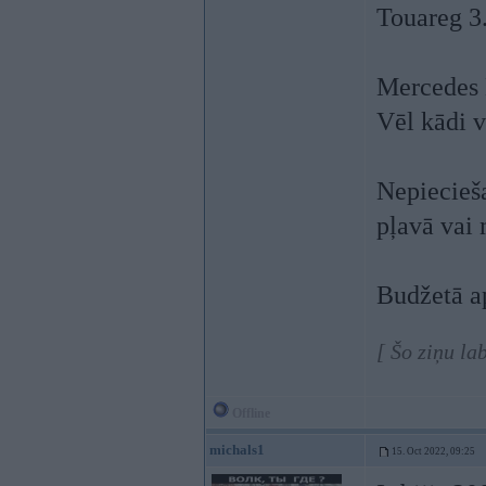
Touareg 3.
Mercedes 
Vēl kādi v
Nepiecieš
pļavā vai 
Budžetā a
[ Šo ziņu la
Offline
michals1
15. Oct 2022, 09:25