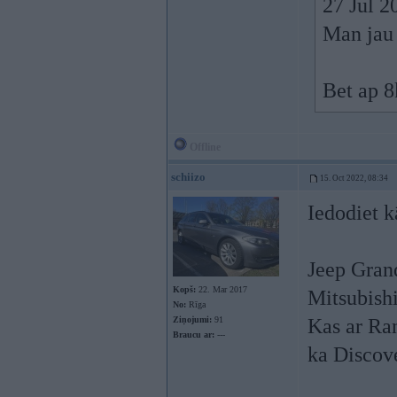
27 Jul 2
Man jau 
Bet ap 
Offline
schiizo
15. Oct 2022, 08:34
Iedodiet k
Jeep Gran
Kopš:
22. Mar 2017
Mitsubishi
No:
Rīga
Ziņojumi:
91
Kas ar Ra
Braucu ar:
---
ka Discove