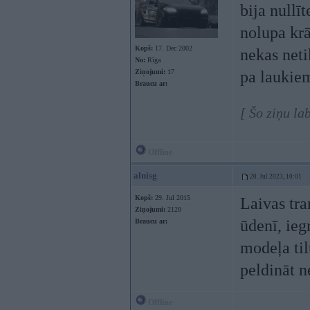
bija nullī
nolupa krā
Kopš:
17. Dec 2002
nekas neti
No:
Rīga
Ziņojumi:
17
pa laukiem
Braucu ar:
[ Šo ziņu la
Offline
alnisg
20. Jul 2023, 10:01
Kopš:
29. Jul 2015
Laivas tra
Ziņojumi:
2120
ūdenī, ieg
Braucu ar:
modeļa til
peldināt n
Offline