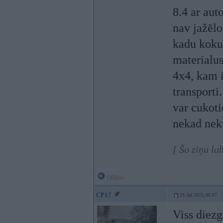
8.4 ar aut
nav jažēlo
kadu koku,
materialus
4x4, kam i
transporti
var cukoti
nekad neku
[ Šo ziņu la
Offline
CP17
19. Jul 2023, 00:07
Viss diezg