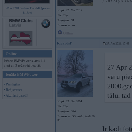
[ Šo ziņu la
BMW E90 Sedans Facelift (preses
Kopš:
22. Mar 2017
bildes)
No:
Rīga
Ziņojumi:
91
Braucu ar:
---
Offline
RicardsP
27. Apr 2021, 17:43
Online
Pašreiz BMWPower skatās 111
27 Apr 
viesi un 3 reģistrēti lietotāji.
Ienākt BMWPower
varu pie
• Pieslēgties
2000.gad
• Reģistrēties
tālu, ta
• Aizmirsi paroli?
Kopš:
23. Dec 2014
No:
Rīga
Ziņojumi:
574
Braucu ar:
X5 m40d, Audi 80
b4
Ir kādi fot