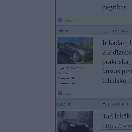
negribas
Offline
schiizo
18. Jul 2023, 16:52
Ir kādam b
2.2 dīzeli
praktiska
Kopš:
22. Mar 2017
kustas pie
No:
Rīga
Ziņojumi:
91
tehnisko p
Braucu ar:
---
Offline
CP17
18. Jul 2023, 18:15
Tad labāk 
https://ww