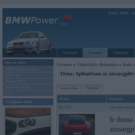
Sveiks,
Viesi!
Ie
Galvenā
Forums
Galerijas
Ziņas un raksti
Forums
»
Vispārējās diskusijas
»
Auto s
BMW modeļu jaunumi
Tēma: Aplīmēšana ar aizsargplēv
BMW testi
Mēneša BMW
Sērijveida tūnings
Jauna tēma
Atbildēt
Vel...
Autors
Ziņojums
Gadījuma bilde
S5
09. May 2014, 18
Ir doma 
aizsargp