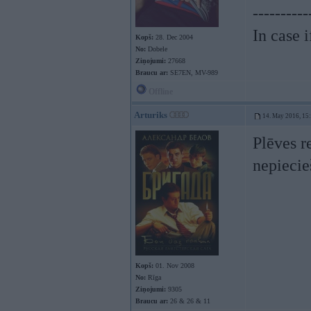
----------
In case 
Kopš:
28. Dec 2004
No:
Dobele
Ziņojumi:
27668
Braucu ar:
SE7EN, MV-989
Offline
Arturiks
14. May 2016, 15
Plēves r
nepiecie
Kopš:
01. Nov 2008
No:
Rīga
Ziņojumi:
9305
Braucu ar:
26 & 26 & 11