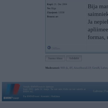
Kopš:
21. Dec 2004
Bija man
No:
Rīga
saimniek
Ziņojumi:
13338
Braucu ar:
Ja nepie
apliimee
formas, u
Offline
Jauna tēma
Atbildēt
Moderatori:
968-jk
,
AV
,
AiwaShuraLLP
,
GirtzB
,
Lafter
Vortāls BMWPower.lv darbojas
kopš 2002. gada 14. maija. Tas nav auto klubs un nav saistīts ar
Galvena
|
Fo
BMW AG.
Par BMWPower
|
Kontakti
|
Reklāma