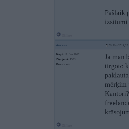
Pašlaik 
izsitumi
Offline
stucers
09. May 2014, 20
Kopš:
11. Jan 2012
Ja man b
Ziņojumi:
1573
tirgoto 
Braucu ar:
pakļauta
mērķim p
Kantori?
freelanc
krāsojum
Offline