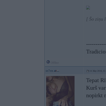
[ Šo ziņu 
----------
Tradicion
Offline
se7en
14. May 2016, 15
Tepat Rī
Kurš var
nopirkt 