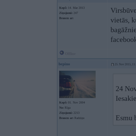
Kopš:
14. Mar 2013
Virsbūve
Ziņojumi:
247
vietās, 
Braucu ar:
bagāžnie
facebook
Offline
bepino
25. Nov 2015, 11
24 Nov
Iesaki
Kopš:
01. Nov 2004
No:
Rīga
Ziņojumi:
2213
Esmu b
Braucu ar:
Radziņu