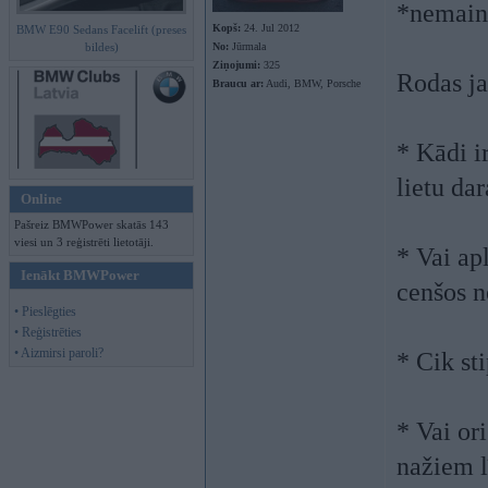
*nemaino
Kopš:
24. Jul 2012
BMW E90 Sedans Facelift (preses
bildes)
No:
Jūrmala
Ziņojumi:
325
Rodas j
Braucu ar:
Audi, BMW, Porsche
* Kādi ir
lietu da
Online
Pašreiz BMWPower skatās 143
viesi un 3 reģistrēti lietotāji.
* Vai ap
Ienākt BMWPower
cenšos n
• Pieslēgties
• Reģistrēties
• Aizmirsi paroli?
* Cik st
* Vai or
nažiem l