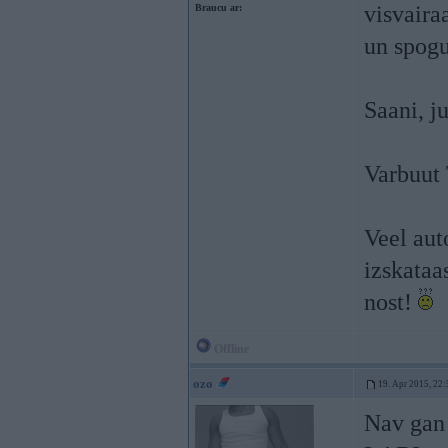
visvairaa
Braucu ar:
un spogu
Saani, j
Varbuut 
Veel aut
izskataa
nost!
Offline
ozo
19. Apr 2015, 22:
Nav gan 