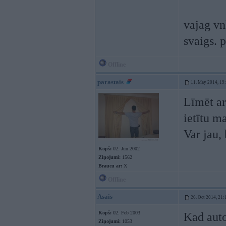
vajag vn
svaigs. p
Offline
parastais
11. May 2014, 19
Līmēt ar
ietītu ma
Var jau,
Kopš:
02. Jun 2002
Ziņojumi:
1562
Braucu ar:
X
Offline
Asais
26. Oct 2014, 21:
Kopš:
02. Feb 2003
Kad auto
Ziņojumi:
1053