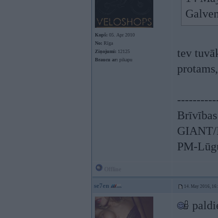
Galven
Kopš:
05. Apr 2010
No:
Rīga
tev tuvā
Ziņojumi:
12125
Braucu ar:
pikapu
protams, 
----------
Brīvības
GIANT/L
PM-Lūgu
Offline
se7en
14. May 2016, 16
paldi