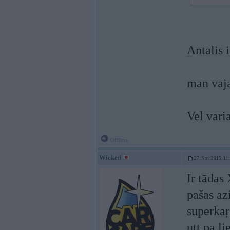
Antalis i
man vaja
Vel vari
Offline
Wicked
27. Nov 2015, 11
Ir tādas 
pašas az
superkaŗ
utt pa l