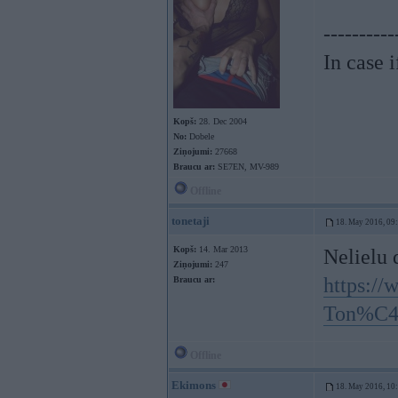
----------
In case 
Kopš:
28. Dec 2004
No:
Dobele
Ziņojumi:
27668
Braucu ar:
SE7EN, MV-989
Offline
tonetaji
18. May 2016, 09
Kopš:
14. Mar 2013
Nelielu 
Ziņojumi:
247
https://
Braucu ar:
Ton%C4
Offline
Ekimons
18. May 2016, 10