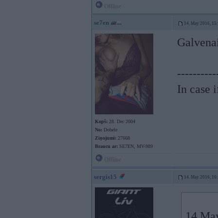
Offline
se7en
14. May 2016, 15
Galvenai
----------
In case 
Kopš:
28. Dec 2004
No:
Dobele
Ziņojumi:
27668
Braucu ar:
SE7EN, MV-989
Offline
sergis15
14. May 2016, 16
14 May