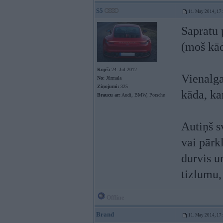
S5
11. May 2014, 17
Sapratu 
(moš kāds
Kopš:
24. Jul 2012
Vienalga
No:
Jūrmala
Ziņojumi:
325
kāda, ka
Braucu ar:
Audi, BMW, Porsche
Autiņš s
vai pārk
durvis u
tizlumu,
Offline
Brand
11. May 2014, 17