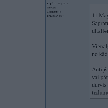
Kopš:
21. May 2012
No:
Ogre
Ziņojumi:
44
11 May
Braucu ar:
M57
Saprat
ditaile
Vienal
no kād
Autiņš 
vai pā
durvis
tizlum