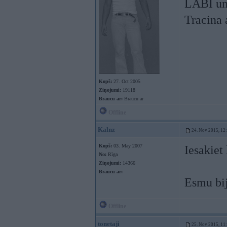
LABI un 
Tracina 
Kopš:
27. Oct 2005
Ziņojumi:
19118
Braucu ar:
Braucu ar
Offline
Kalnz
24. Nov 2015, 12
Kopš:
03. May 2007
Iesakiet
No:
Rīga
Ziņojumi:
14366
Braucu ar:
Esmu bij
Offline
tonetaji
25. Nov 2015, 11