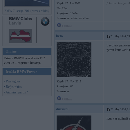
Kopš:
17. Jun 2002
[ Šo ziņu laboja s
No:
Rīga
BMW 7. sērija F01 (preses bildes)
Ziņojumi:
10494
Braucu ar:
rokām uz stūres
Offline
keto
23. May 2024, 1
Savulaik paliekas
ņēmu kaut kādu n
Online
Pašreiz BMWPower skatās 192
viesi un 1 reģistrēti lietotāji.
Ienākt BMWPower
• Pieslēgties
Kopš:
17. Nov 2015
• Reģistrēties
Ziņojumi:
60
Braucu ar:
• Aizmirsi paroli?
Offline
duzis89
27. May 2026, 0
Kur var aplīmēt 