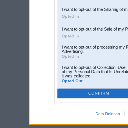
also be disclosed by us to 
I want to opt-out of the Sharing of 
Downstream Participants
th
Opted In
third parties.
I want to opt-out of the Sale of my 
Opted In
I want to opt-out of processing my 
Advertising.
Opted In
I want to opt-out of Collection, Use
of my Personal Data that Is Unrelat
it was collected.
Opted Out
CONFIRM
Data Deletion