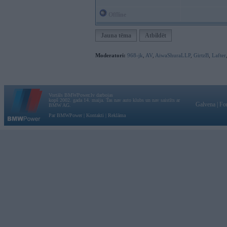
Offline
Jauna tēma
Atbildēt
Moderatori:
968-jk
,
AV
,
AiwaShuraLLP
,
GirtzB
,
Lafter
Vortāls BMWPower.lv darbojas
kopš 2002. gada 14. maija. Tas nav auto klubs un nav saistīts ar
Galvena
|
Fo
BMW AG.
Par BMWPower
|
Kontakti
|
Reklāma