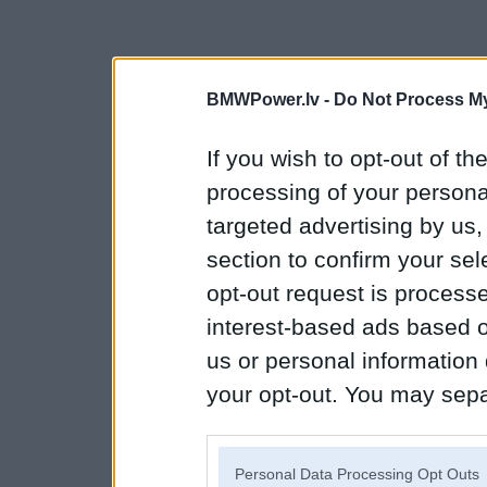
BMWPower.lv -
Do Not Process My
If you wish to opt-out of the
processing of your personal
targeted advertising by us
section to confirm your sel
opt-out request is proces
interest-based ads based o
us or personal information d
your opt-out. You may separ
disclosure of your personal
IAB’s list of downstream pa
Personal Data Processing Opt Outs