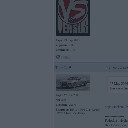
Kopš:
29. Sep 2013
Ziņojumi:
416
Braucu ar:
318i
Offline
Tune-L
27. May 2026, 0
27 May 2026
Kur var aplīm
Kopš:
12. Jun 2002
No:
Rīga
Ziņojumi:
20578
https://mehanik.l
Braucu ar:
BMW 4 F36 Gran Coupe,
BMW 4 G26 Gran Coupe
-----------------
Patiesība mūsdien
Чей Венесуэла?