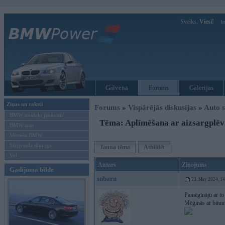
Sveiks,
Viesi!
Ie
Galvenā
Forums
Galerijas
Ziņas un raksti
Forums
»
Vispārējās diskusijas
»
Auto s
BMW modeļu jaunumi
Tēma: Aplīmēšana ar aizsargplēv
BMW testi
Mēneša BMW
Sērijveida tūnings
Jauna tēma
Atbildēt
Vel...
Autors
Ziņojums
Gadījuma bilde
subaru
23. May 2024, 1
Pamēģināju ar to
Mēģinās ar bitu