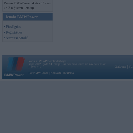
Pašreiz BMWPower skatās 87 viesi
un 2 reģistrēti lietotāji.
Ienākt BMWPower
• Pieslēgties
• Reģistrēties
• Aizmirsi paroli?
Vortāls BMWPower.lv darbojas
kopš 2002. gada 14. maija. Tas nav auto klubs un nav saistīts ar
Galvena
|
Fo
BMW AG.
Par BMWPower
|
Kontakti
|
Reklāma