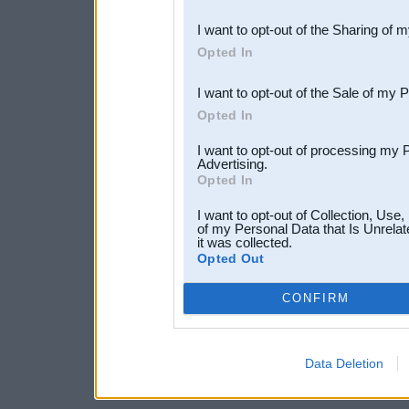
also be disclosed by us to 
I want to opt-out of the Sharing of 
Downstream Participants
th
Opted In
third parties.
I want to opt-out of the Sale of my 
Opted In
I want to opt-out of processing my 
Advertising.
Opted In
I want to opt-out of Collection, Use
of my Personal Data that Is Unrelat
it was collected.
Opted Out
CONFIRM
Data Deletion