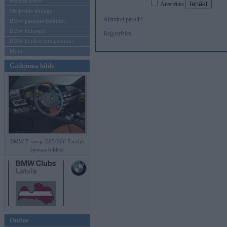
Mēneša BMW
Atcerēties
Sērijveida tūnings
Aizmirsi paroli?
BMW pasaules jaunumi
BMW koncepti
Reģistrēties
BMW konkurentu jaunumi
Moto
Gadījuma bilde
BMW 7. sērija E65/E66 Facelift
(preses bildes)
Online