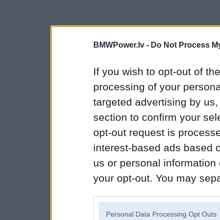
BMWPower.lv -
Do Not Process My
If you wish to opt-out of the
processing of your personal
targeted advertising by us
section to confirm your sel
opt-out request is proces
interest-based ads based o
us or personal information d
your opt-out. You may separ
disclosure of your personal
IAB’s list of downstream pa
Personal Data Processing Opt Outs