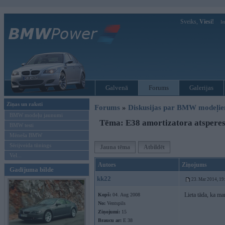
Sveiks,
Viesi!
Ie
Galvenā
Forums
Galerijas
Ziņas un raksti
Forums
»
Diskusijas par BMW modeļi
BMW modeļu jaunumi
Tēma: E38 amortizatora atspere
BMW testi
Mēneša BMW
Sērijveida tūnings
Jauna tēma
Atbildēt
Vel...
Autors
Ziņojums
Gadījuma bilde
kk22
23. Mar 2014, 19
Lieta tāda, ka m
Kopš:
04. Aug 2008
No:
Ventspils
Ziņojumi:
15
Braucu ar:
E 38