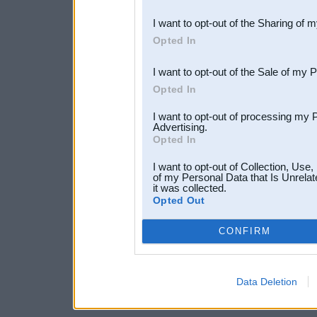
also be disclosed by us to 
I want to opt-out of the Sharing of 
Downstream Participants
th
Opted In
third parties.
I want to opt-out of the Sale of my 
Opted In
I want to opt-out of processing my 
Advertising.
Opted In
I want to opt-out of Collection, Use
of my Personal Data that Is Unrelat
it was collected.
Opted Out
CONFIRM
Data Deletion