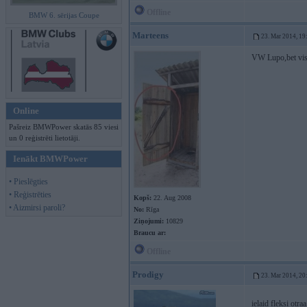
Offline
BMW 6. sērijas Coupe
Marteens
23. Mar 2014, 19
VW Lupo,bet visp
Online
Pašreiz BMWPower skatās 85 viesi
un 0 reģistrēti lietotāji.
Ienākt BMWPower
• Pieslēgties
• Reģistrēties
Kopš:
22. Aug 2008
• Aizmirsi paroli?
No:
Rīga
Ziņojumi:
10829
Braucu ar:
Offline
Prodigy
23. Mar 2014, 20
ielaid fleksi otra