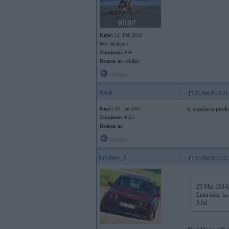
Kopš:
11. Feb 2012
No:
Jēkabpils
Ziņojumi:
204
Braucu ar:
slidām.
Offline
Asch
23. Mar 2014, 21
ir standarta prie
Kopš:
29. Jan 2007
Ziņojumi:
4553
Braucu ar:
Offline
krishus_1
23. Mar 2014, 22
23 Mar 2014, 
Lieta tāda, k
3.0d