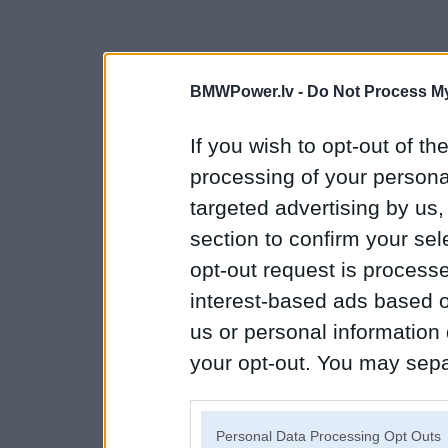
BMWPower.lv -
Do Not Process My
If you wish to opt-out of the
processing of your personal
targeted advertising by us
section to confirm your sel
opt-out request is proces
interest-based ads based o
us or personal information d
your opt-out. You may separ
disclosure of your personal
IAB’s list of downstream pa
Personal Data Processing Opt Outs