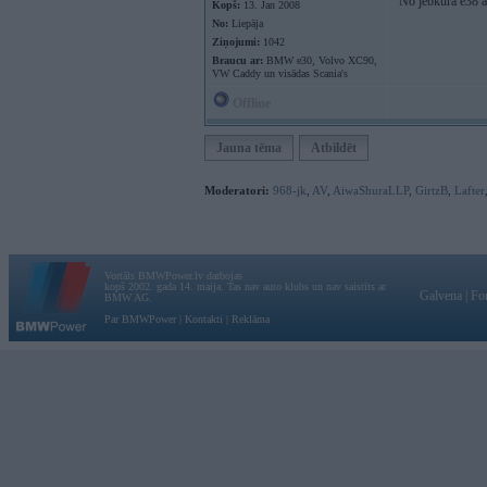
No jebkura e38 
Kopš:
13. Jan 2008
No:
Liepāja
Ziņojumi:
1042
Braucu ar:
BMW e30, Volvo XC90,
VW Caddy un visādas Scania's
Offline
Jauna tēma
Atbildēt
Moderatori:
968-jk
,
AV
,
AiwaShuraLLP
,
GirtzB
,
Lafter
Vortāls BMWPower.lv darbojas
kopš 2002. gada 14. maija. Tas nav auto klubs un nav saistīts ar
Galvena
|
Fo
BMW AG.
Par BMWPower
|
Kontakti
|
Reklāma