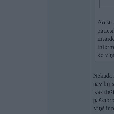
Aresto
paties
insaide
inform
ko viņš
Nekāda i
nav bijis
Kas tieš
pašsapro
Viņš ir 