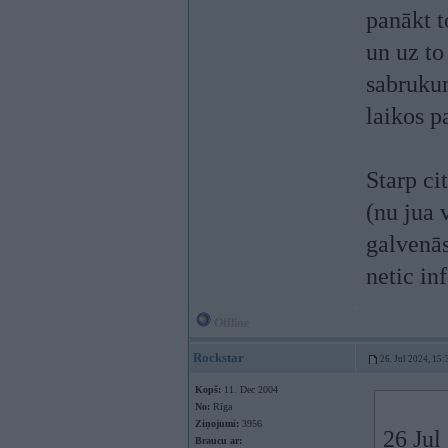
panākt t
un uz t
sabrukum
laikos p
Starp ci
(nu jua 
galvenās
netic in
Offline
Rockstar
26. Jul 2024, 15:
Kopš:
11. Dec 2004
No:
Rīga
Ziņojumi:
3956
26 Jul
Braucu ar: