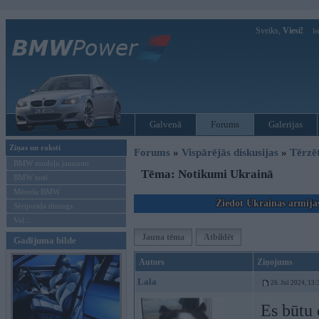
Sveiks,
Viesi!
Ie
Galvenā
Forums
Galerijas
Ziņas un raksti
Forums
»
Vispārējās diskusijas
»
Tērzē
BMW modeļu jaunumi
Tēma: Notikumi Ukrainā
BMW testi
Mēneša BMW
Ziedot Ukrainas armija
Sērijveida tūnings
Vel...
Jauna tēma
Atbildēt
Gadījuma bilde
Autors
Ziņojums
Lala
26. Jul 2024, 13:
Es būtu 