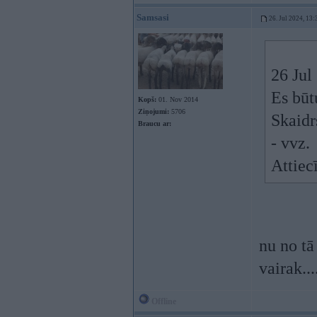
Samsasi
26. Jul 2024, 13:
26 Jul
Es būt
Kopš:
01. Nov 2014
Ziņojumi:
5706
Skaidrs
Braucu ar:
- vvz.
Attiecī
nu no tā
vairak...
Offline