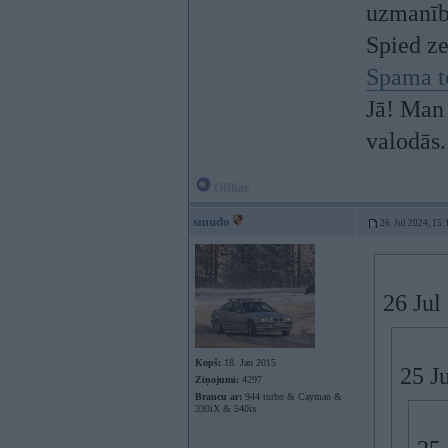
uzmanī
Spied z
Spama t
Jā! Man 
valodās.
Offline
smudo
26. Jul 2024, 15:
26 Jul
Kopš:
18. Jan 2015
25 J
Ziņojumi:
4297
Braucu ar:
944 turbo & Cayman &
330iX & 540ix