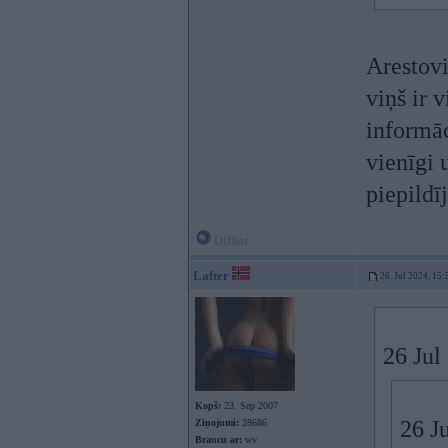
Arestovi
viņš ir 
informāc
vienīgi 
piepildī
Offline
Lafter
26. Jul 2024, 15:
26 Jul
Kopš:
23. Sep 2007
26 J
Ziņojumi:
28686
Braucu ar:
wv