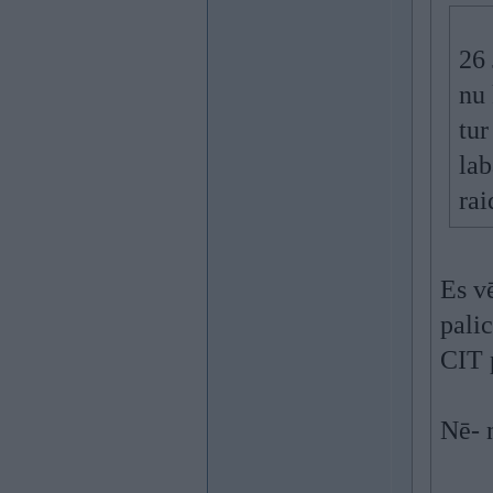
26 
nu 
tur
lab
rai
Es vē
pali
CIT 
Nē- 