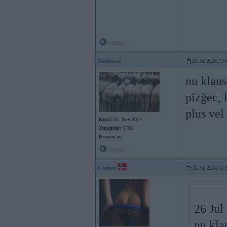
Offline
Samsasi
26. Jul 2024, 13:
nu klaus
pizģec, 
plus vel
Kopš:
01. Nov 2014
Ziņojumi:
5706
Braucu ar:
Offline
Lafter
26. Jul 2024, 13:
26 Jul
nu kla