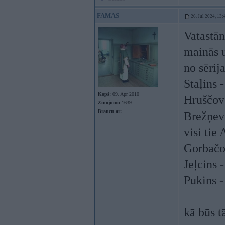
FAMAS
26. Jul 2024, 13:
Vatastān
mainās u
no sērij
Staļins -
Kopš:
09. Apr 2010
Hruščovs
Ziņojumi:
1639
Braucu ar:
Brežņevs
visi tie
Gorbačov
Jeļcins 
Pukins -
kā būs t