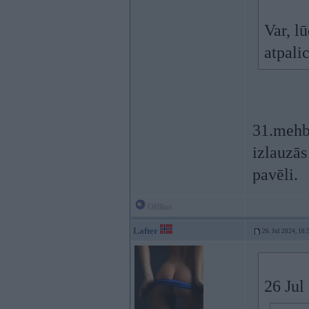
Var, l
atpali
31.mehbr
izlauzās
pavēli.
Offline
Lafter
26. Jul 2024, 16:
26 Jul