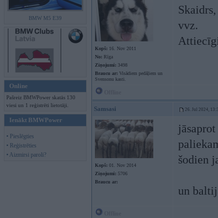
Skaidrs, 
BMW M5 E39
vvz.
Attiecīgi
Kopš:
16. Nov 2011
No:
Rīga
Ziņojumi:
3498
Braucu ar:
Visādiem pedāļiem un
Svensonu kasti.
Online
Offline
Pašreiz BMWPower skatās 130
viesi un 1 reģistrēti lietotāji.
Samsasi
26. Jul 2024, 13:
Ienākt BMWPower
jāsaprot
• Pieslēgties
paliekam
• Reģistrēties
• Aizmirsi paroli?
šodien j
Kopš:
01. Nov 2014
Ziņojumi:
5706
Braucu ar:
un balti
Offline