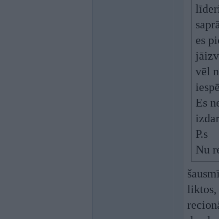
līder
saprā
es p
jāizv
vēl n
iespē
Es ne
izdar
P.s
Nu re
šausmī
liktos
recion