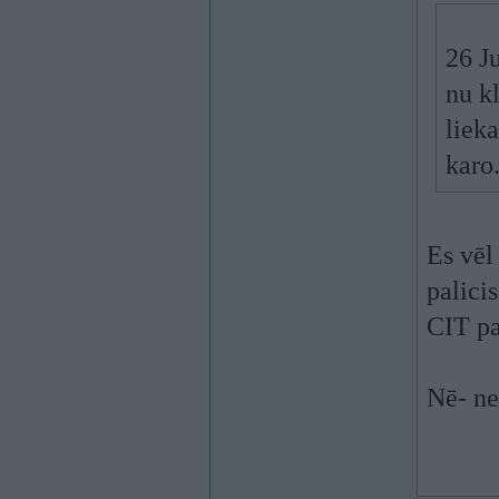
26 J
nu kl
liek
karo.
Es vēl
palici
CIT pa
Nē- n