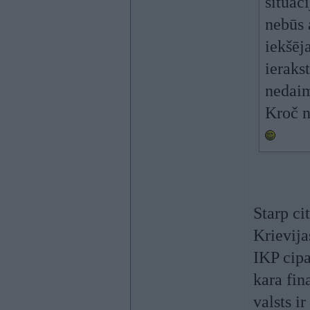
situāc
nebūs 
iekšēj
ieraks
nedaim
Kroč n
Starp ci
Krievija
IKP cipa
kara fin
valsts i