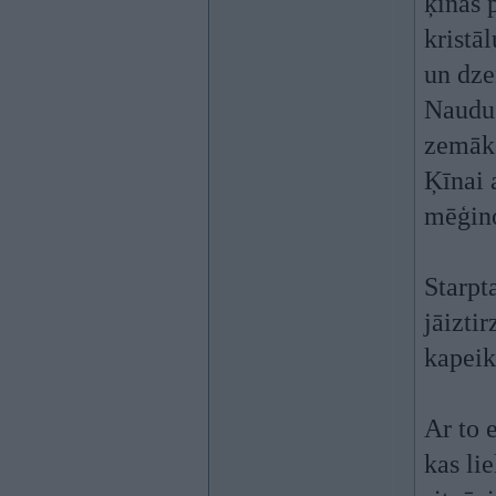
ķīnas 
kristā
un dze
Naudu 
zemākā
Ķīnai 
mēģino
Starpt
jāiztir
kapei
Ar to 
kas li