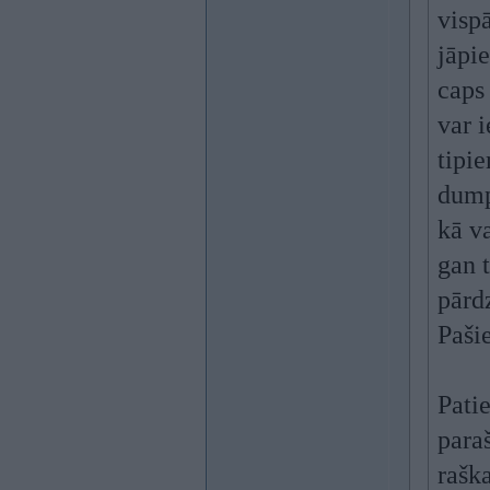
visp
jāpi
caps 
var 
tipi
dump
kā va
gan t
pārd
Paši
Pati
para
raška