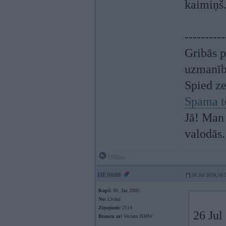
kaimiņš.
----------
Gribās p
uzmanī
Spied z
Spama t
Jā! Man 
valodās.
Offline
HE9600
26. Jul 2024, 16:
Kopš:
06. Jan 2005
No:
Līvāni
Ziņojumi:
2514
26 Jul
Braucu ar:
Veciem BMW