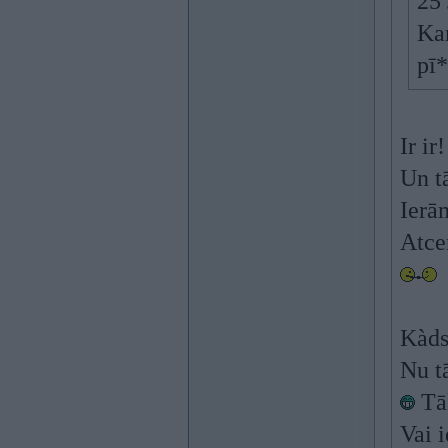
25 
Ka
pī
Ir ir!
Un t
Ierā
Atce
Kàds
Nu t
Tāl
Vai i