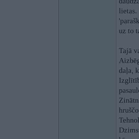
daudza
lietas
'parašk
uz to 
Tajā v
Aizbēg
daļa, 
Izglīt
pasaul
Zinātn
hruščo
Tehnol
Dzimst