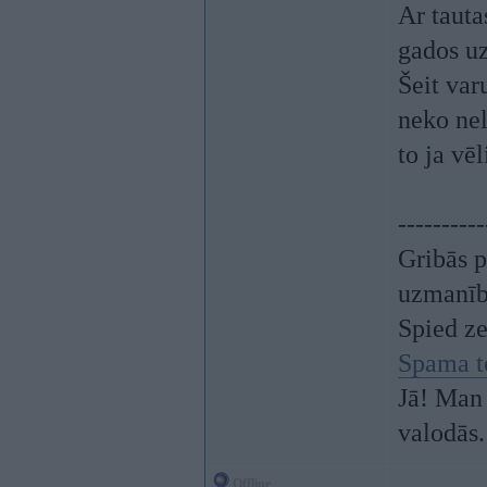
Ar tauta
gados uz
Šeit var
neko nel
to ja vēl
----------
Gribās p
uzmanī
Spied z
Spama t
Jā! Man 
valodās.
Offline