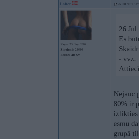
Lafter
26. Jul 2024, 13:
26 Jul
Es būt
Kopš:
23. Sep 2007
Skaidrs
Ziņojumi:
28686
Braucu ar:
wv
- vvz.
Attiecī
Nejauc p
80% ir p
izliktie
esmu dar
grupā ti