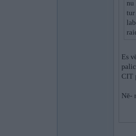
nu 
tur
lab
rai
Es vē
pali
CIT 
Nē- 