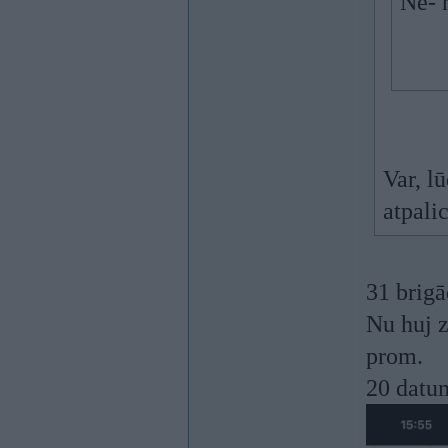
Nē- 
Var, l
atpali
31 brigā
Nu huj z
prom.
20 datu