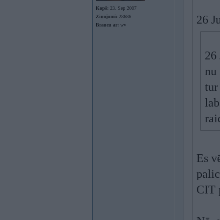
Kopš:
23. Sep 2007
26 J
Ziņojumi:
28686
Braucu ar:
wv
26 
nu 
tur
lab
rai
Es vē
pali
CIT 