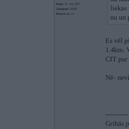
Kopš:
23. Sep 2007
liekas
Ziņojumi:
28686
Braucu ar:
wv
nu un 
Es vēl p
1.4km. 
CIT par 
Nē- nev
----------
Gribās p