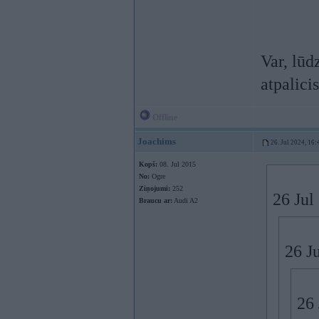
Var, lūd
atpalic
Offline
Joachims
26. Jul 2024, 16:
Kopš:
08. Jul 2015
No:
Ogre
Ziņojumi:
252
26 Jul
Braucu ar:
Audi A2
26 J
26 