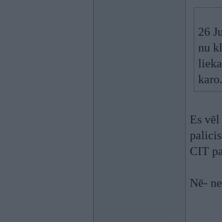
26 J
nu kl
liek
karo.
Es vēl
palici
CIT pa
Nē- n