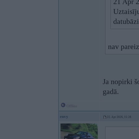
21 Apr 
Uztaisīj
datubāzi
nav parei
Ja nopirki š
gadā.
Offline
envy
22. Apr 2026, 15:28