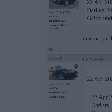
22 Apr 20
Dati uz 2
Kopš:
02. Aug 2006
Gaidu upd
No:
Rīga
Ziņojumi:
2220
Braucu ar:
Q7 TFSIe &
Carrera S
mašīna par k
Offline
Araajz
22. Apr 2026, 15:32
22 Apr 20
Kopš:
30. Aug 2008
No:
Rīga
Ziņojumi:
28676
22 Apr 
Braucu ar:
E39
Dati uz