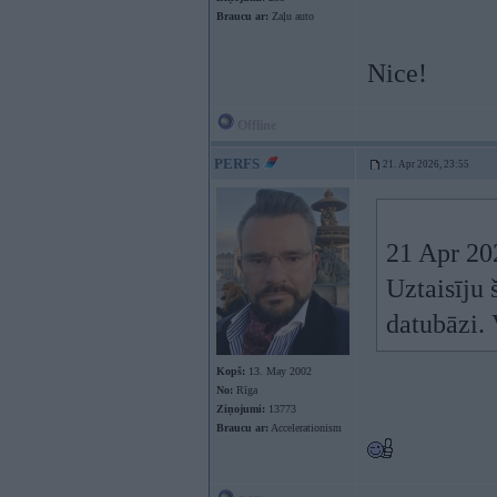
Braucu ar:
Zaļu auto
Nice!
Offline
PERFS
21. Apr 2026, 23:55
21 Apr 20
Uztaisīju 
datubāzi.
Kopš:
13. May 2002
No:
Rīga
Ziņojumi:
13773
Braucu ar:
Accelerationism