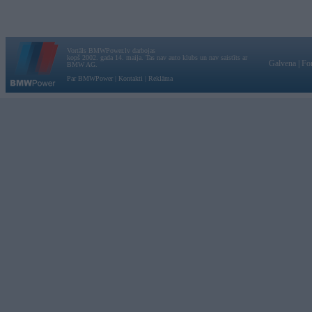
Vortāls BMWPower.lv darbojas
kopš 2002. gada 14. maija. Tas nav auto klubs un nav saistīts ar
Galvena
|
Fo
BMW AG.
Par BMWPower
|
Kontakti
|
Reklāma