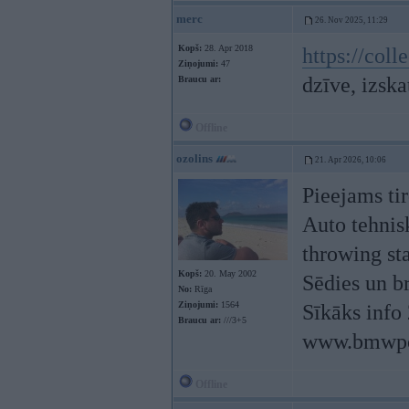
merc
26. Nov 2025, 11:29
Kopš:
28. Apr 2018
https://col
Ziņojumi:
47
dzīve, izska
Braucu ar:
Offline
ozolins
21. Apr 2026, 10:06
Pieejams t
Auto tehnisk
throwing sta
Kopš:
20. May 2002
Sēdies un br
No:
Rīga
Ziņojumi:
1564
Sīkāks info
Braucu ar:
///3+5
www.bmwpow
Offline