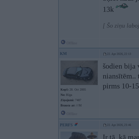
13k
[ Šo ziņu labo
Offline
KM
22. Apr 2026, 22:13
šodien bija 
niansītēm.. 
pirms 10-15g
Kopš:
28. Oct 2005
No:
Rīga
Ziņojumi:
7487
Braucu ar:
///M
Offline
PERFS
22. Apr 2026, 23:46
Ir tā, kā ma