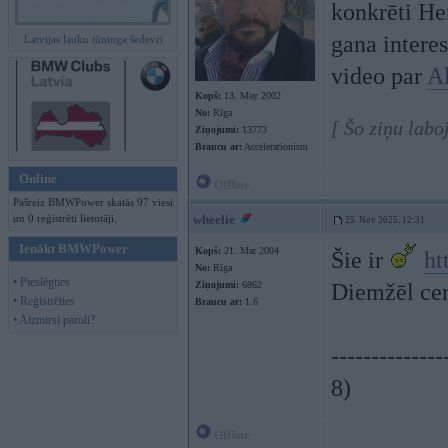
konkrēti He
gana interes
Latvijas lauku tūninga šedevri
video par
A
Kopš:
13. May 2002
No:
Rīga
[ Šo ziņu lab
Ziņojumi:
13773
Braucu ar:
Accelerationism
Online
Offline
Pašreiz BMWPower skatās 97 viesi
un 0 reģistrēti lietotāji.
wheelie
25. Nov 2025, 12:31
Ienākt BMWPower
Kopš:
21. Mar 2004
Šie ir
ht
No:
Rīga
• Pieslēgties
Ziņojumi:
6862
Diemžēl cen
• Reģistrēties
Braucu ar:
1.6
• Aizmirsi paroli?
--------------
8)
Offline