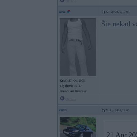
Offline
ozo
22. Apr 2026, 10:03
Šie nekad v
Kopš:
27. Oct 2005
Ziņojumi:
19117
Braucu ar:
Braucu ar
Offline
envy
22. Apr 2026, 12:09
21 Apr 20