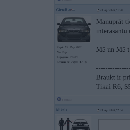
Offline
GirtzB
23. Apr 2026, 11:28
Manuprāt t
interasantu 
Kopš:
15. May 2002
M5 un M5 to
No:
Rīga
Ziņojumi:
22409
Braucu ar:
2x(R6+LSD)
--------------
Braukt ir pr
Tikai R6, 
Offline
Mikels
23. Apr 2026, 12:34