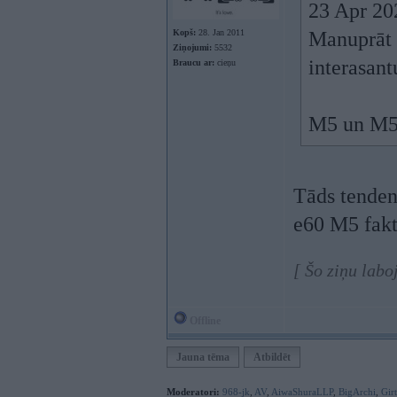
23 Apr 20
Kopš:
28. Jan 2011
Manuprāt 
Ziņojumi:
5532
interasant
Braucu ar:
cieņu
M5 un M5 t
Tāds tendenc
e60 M5 fakti
[ Šo ziņu labo
Offline
Jauna tēma
Atbildēt
Moderatori:
968-jk
,
AV
,
AiwaShuraLLP
,
BigArchi
,
Gir