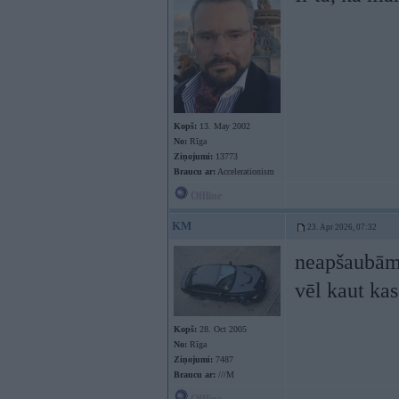
Kopš:
13. May 2002
No:
Rīga
Ziņojumi:
13773
Braucu ar:
Accelerationism
Offline
KM
23. Apr 2026, 07:32
neapšaubāmi
vēl kaut kas
Kopš:
28. Oct 2005
No:
Rīga
Ziņojumi:
7487
Braucu ar:
///M