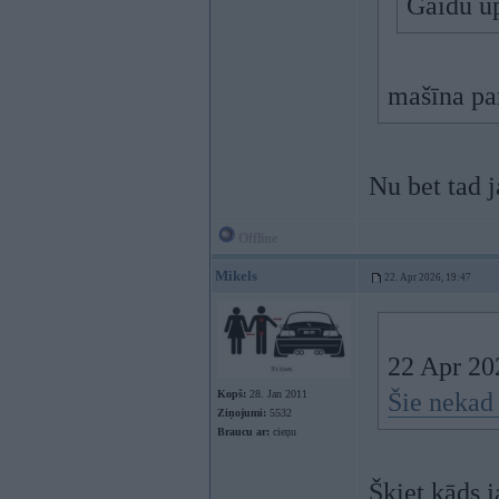
Gaidu u
mašīna par
Nu bet tad j
Offline
Mikels
22. Apr 2026, 19:47
22 Apr 20
Kopš:
28. Jan 2011
Šie nekad
Ziņojumi:
5532
Braucu ar:
cieņu
Šķiet kāds 