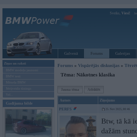
Sveiks,
Viesi!
Ie
Galvenā
Forums
Galerijas
Ziņas un raksti
Forums
»
Vispārējās diskusijas
»
Tērzē
BMW modeļu jaunumi
Tēma: Nākotnes klasika
BMW testi
Mēneša BMW
Sērijveida tūnings
Jauna tēma
Atbildēt
Vel...
Autors
Ziņojums
Gadījuma bilde
PERFS
25. Nov 2025, 00:46
Btw, tā kā i
dažām stundā