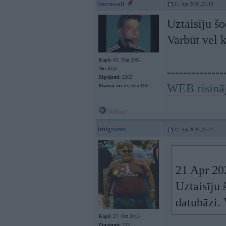
Sternwolf
21. Apr 2026, 22:13
Uztaisīju šo
Varbūt vel
Kopš:
03. Mar 2004
No:
Rīga
--------------
Ziņojumi:
2262
WEB risinā
Braucu ar:
izslēgtu DSC
Offline
Imigrants
21. Apr 2026, 23:21
21 Apr 20
Uztaisīju 
datubāzi.
Kopš:
27. Oct 2015
Ziņojumi:
253