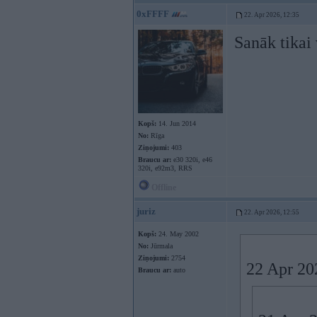
0xFFFF
22. Apr 2026, 12:35
Sanāk tikai 
Kopš:
14. Jun 2014
No:
Rīga
Ziņojumi:
403
Braucu ar:
e30 320i, e46
320i, e92m3, RRS
Offline
juriz
22. Apr 2026, 12:55
Kopš:
24. May 2002
No:
Jūrmala
Ziņojumi:
2754
22 Apr 20
Braucu ar:
auto