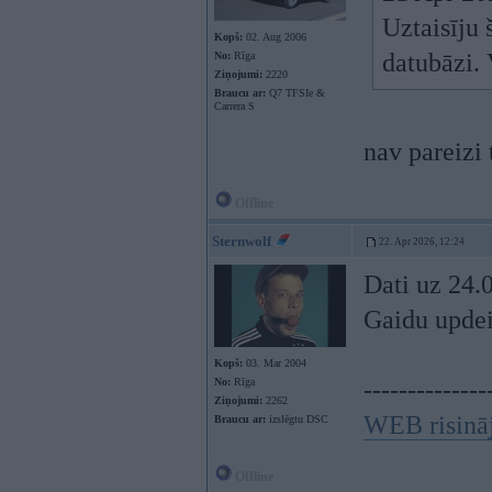
Uztaisīju 
Kopš:
02. Aug 2006
datubāzi.
No:
Rīga
Ziņojumi:
2220
Braucu ar:
Q7 TFSIe &
Carrera S
nav pareizi
Offline
Sternwolf
22. Apr 2026, 12:24
Dati uz 24.
Gaidu updei
Kopš:
03. Mar 2004
No:
Rīga
--------------
Ziņojumi:
2262
WEB risinā
Braucu ar:
izslēgtu DSC
Offline