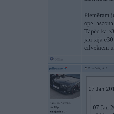
Piemēram je
opel ascona
Tāpēc ka e3
jau tajā e30
cilvēkiem uz
Offline
psih-arno
07. Jan 2014, 10:19
07 Jan 20
Kopš:
05. Apr 2005
07 Jan 2
No:
Rīga
Ziņojumi:
2417