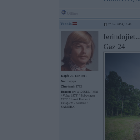
Offline
Vecais
07. Jan 2014, 10:48
Ierindojiet..
Gaz 24
Kopš:
20. Dec 2011
No:
Liepāja
Ziņojumi:
1762
Braucu ar:
W126SEL / Mk1
/ Volga 1973' / Babywagen
1979' / Smart Fortwo /
Скиф-2М / Santana /
SAMURAI