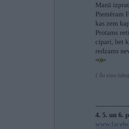
Manā izpratn
Piemēram Fi
kas zem kap
Protams reti
cipari, bet 
redzams nev
[ Šo ziņu labo
--------------
4. 5. un 6.
www.facebo