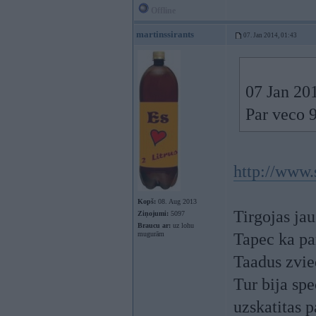
Offline
martinssirants
07. Jan 2014, 01:43
07 Jan 201
Par veco 
http://www.
Kopš:
08. Aug 2013
Tirgojas ja
Ziņojumi:
5097
Braucu ar:
uz lohu
mugurām
Tapec ka par
Taadus zvied
Tur bija spe
uzskatitas 