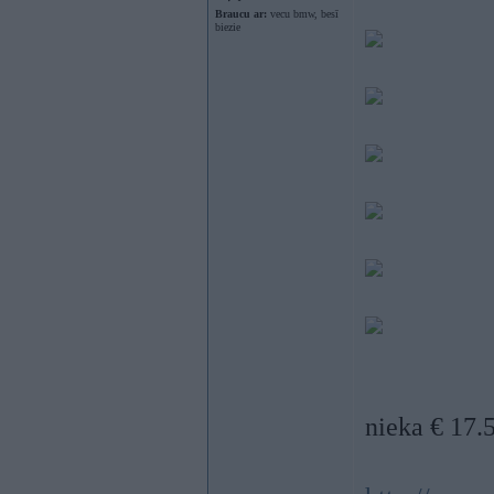
Braucu ar:
vecu bmw, besī
biezie
nieka € 17.