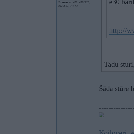
e30 barī
Braucu ar:
e21, e36 332,
e92 335, 944 s2
http://
Tadu sturi
Šāda stūre b
--------------
Koiloveri, s