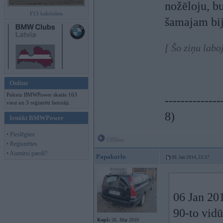
nožēloju, b
F13 kabriolets
šamajam bij
[ Šo ziņu labo
Online
Pašreiz BMWPower skatās 163
--------------
viesi un 3 reģistrēti lietotāji.
8)
Ienākt BMWPower
• Pieslēgties
Offline
• Reģistrēties
• Aizmirsi paroli?
Papakarlo
06. Jan 2014, 23:57
06 Jan 201
90-to vidū
Kopš:
26. Mar 2010