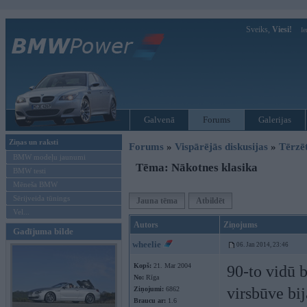
Sveiks,
Viesi!
Ie
Galvenā
Forums
Galerijas
Ziņas un raksti
Forums
»
Vispārējās diskusijas
»
Tērzē
BMW modeļu jaunumi
Tēma: Nākotnes klasika
BMW testi
Mēneša BMW
Sērijveida tūnings
Jauna tēma
Atbildēt
Vel...
Autors
Ziņojums
Gadījuma bilde
wheelie
06. Jan 2014, 23:46
Kopš:
21. Mar 2004
90-to vidū b
No:
Rīga
virsbūve bij
Ziņojumi:
6862
Braucu ar:
1.6