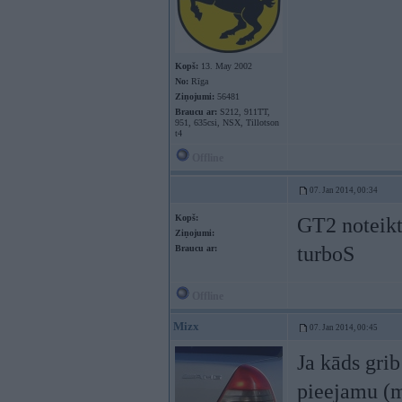
Kopš:
13. May 2002
No:
Rīga
Ziņojumi:
56481
Braucu ar:
S212, 911TT,
951, 635csi, NSX, Tillotson
t4
Offline
07. Jan 2014, 00:34
Kopš:
GT2 noteikti
Ziņojumi:
turboS
Braucu ar:
Offline
Mizx
07. Jan 2014, 00:45
Ja kāds grib
pieejamu (m