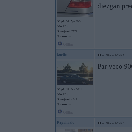
diezgan pre
Kopš:
26. Apr 2004
No:
Rīga
Ziņojumi:
7778
Braucu ar:
Offline
kurlis
07. Jan 2014, 00:50
Par veco 90
Kopš:
19. Dec 2011
No:
Rīga
Ziņojumi:
4246
Braucu ar:
Offline
Papakarlo
07. Jan 2014, 00:57