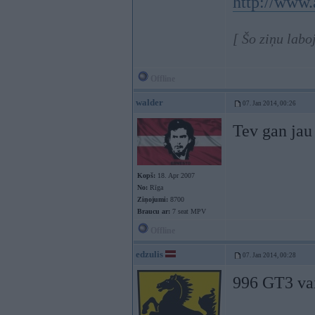
http://www
[ Šo ziņu labo
Offline
walder
07. Jan 2014, 00:26
Tev gan jau
Kopš:
18. Apr 2007
No:
Rīga
Ziņojumi:
8700
Braucu ar:
7 seat MPV
Offline
edzulis
07. Jan 2014, 00:28
996 GT3 vai