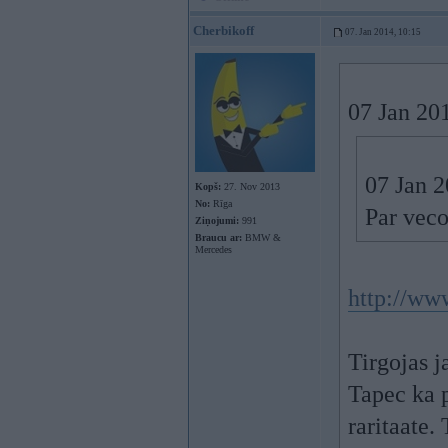
Cherbikoff
07. Jan 2014, 10:15
07 Jan 201
07 Jan 2
Kopš:
27. Nov 2013
No:
Rīga
Par vec
Ziņojumi:
991
Braucu ar:
BMW &
Mercedes
http://www
Tirgojas 
Tapec ka p
raritaate.