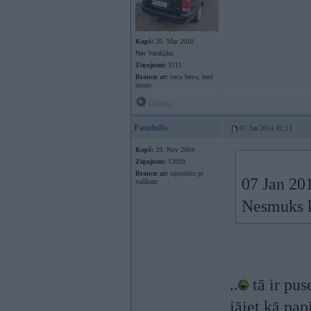
Kopš:
26. Mar 2010
No:
Varakļāni
Ziņojumi:
3111
Braucu ar:
vecu bmw, besī
biezie
Offline
Fandulis
07. Jan 2014, 02:13
Kopš:
29. Nov 2004
Ziņojumi:
13929
Braucu ar:
sipisnīku pi
07 Jan 201
vuškom
Nesmuks k
..
tā ir pus
jāiet kā pa