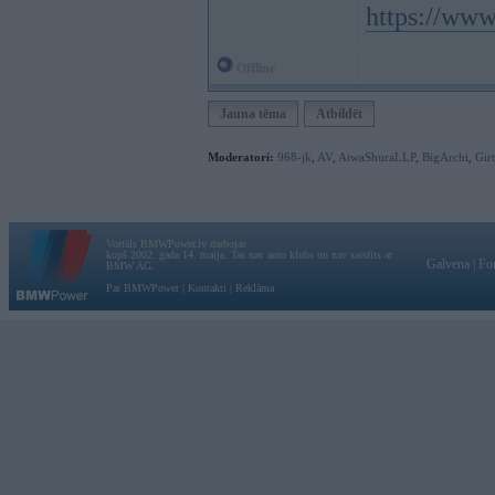
https://www
Offline
Jauna tēma
Atbildēt
Moderatori:
968-jk
,
AV
,
AiwaShuraLLP
,
BigArchi
,
Gir
Vortāls BMWPower.lv darbojas
kopš 2002. gada 14. maija. Tas nav auto klubs un nav saistīts ar
Galvena
|
Fo
BMW AG.
Par BMWPower
|
Kontakti
|
Reklāma