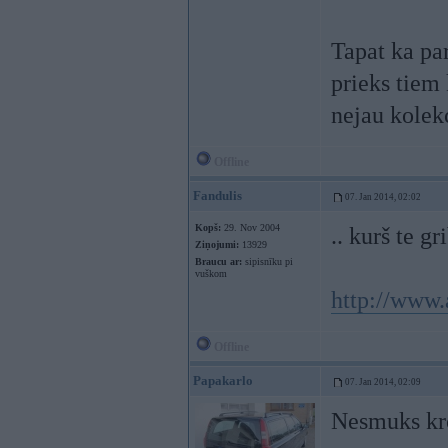
Tapat ka pa
prieks tiem 
nejau kolek
Offline
Fandulis
07. Jan 2014, 02:02
Kopš:
29. Nov 2004
.. kurš te g
Ziņojumi:
13929
Braucu ar:
sipisnīku pi
vuškom
http://www.
Offline
Papakarlo
07. Jan 2014, 02:09
Nesmuks kro