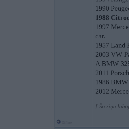
1990 Peugeo
1988 Citro
1997 Merced
car.
1957 Land R
2003 VW Pas
A BMW 325 
2011 Porsc
1986 BMW E
2012 Merced
[ Šo ziņu labo
Offline