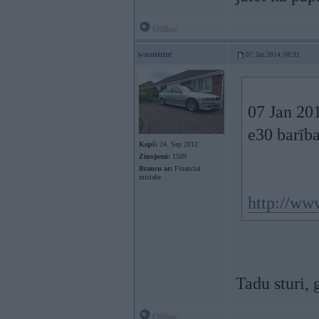
Offline
wasntme
07. Jan 2014, 08:31
07 Jan 201
e30 barība
Kopš:
24. Sep 2012
Ziņojumi:
1509
Braucu ar:
Financial
mistake
http://ww
Tadu sturi, 
Offline