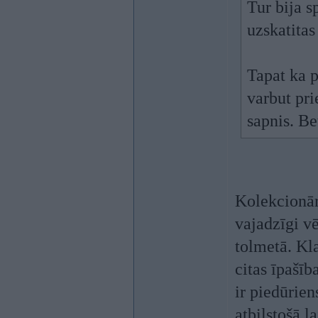
Tur bija s
uzskatitas
Tapat ka p
varbut pri
sapnis. Be
Kolekcionār
vajadzīgi v
tolmetā. Kl
citas īpašīb
ir piedūrien
atbilstošā 