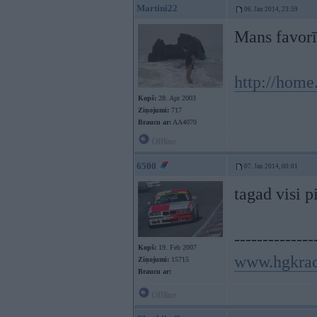
Martini22
06. Jan 2014, 23:59
Mans favor
http://ho
Kopš:
28. Apr 2003
Ziņojumi:
717
Braucu ar:
AA4070
Offline
6500
07. Jan 2014, 00:01
tagad visi p
--------------
Kopš:
19. Feb 2007
www.hgkra
Ziņojumi:
15715
Braucu ar:
Offline