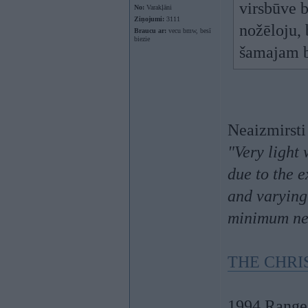
virsbūve b
No:
Varakļāni
Ziņojumi:
3111
nožēloju,
Braucu ar:
vecu bmw, besī
biezie
šamajam bi
Neaizmirsti
"Very light
due to the e
and varying 
minimum nee
THE CHRI
1994 Range 