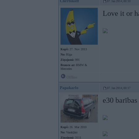
Cherbikoff
07. Jan 2014, 00:10
Love it or h
Kopš:
27. Nov 2013
No:
Rīga
Ziņojumi:
991
Braucu ar:
BMW &
Mercedes
Offline
Papakarlo
07. Jan 2014, 00:17
e30 barības
Kopš:
26. Mar 2010
No:
Varakļāni
Ziņojumi:
3111