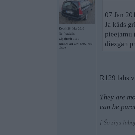
07 Jan 201
Ja kāds gr
Kopš:
26. Mar 2010
pieejamu 
No:
Varakļāni
Ziņojumi:
3111
diezgan pr
Braucu ar:
vecu bmw, besī
biezie
R129 labs v
They are mor
can be purch
[ Šo ziņu labo