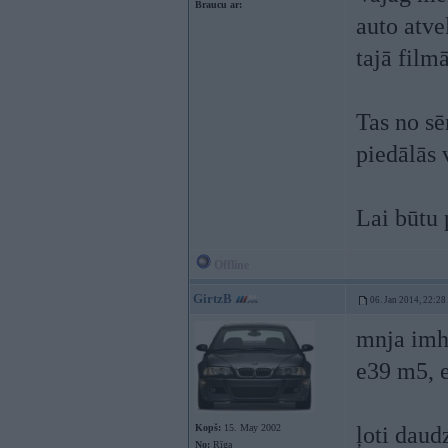
Braucu ar:
auto atve
tajā film
Tas no sēr
piedālās v
Lai būtu 
Offline
GirtzB
06. Jan 2014, 22:28
mnja imho
e39 m5, 
Kopš:
15. May 2002
ļoti daud
No:
Rīga