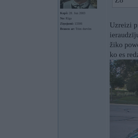
Z8
Kopš:
28. Jun 2003
No:
Rīga
Uzreizi p
Ziņojumi:
13306
Braucu ar:
Trim durvīm
ieraudzīj
žiko powe
ko es re