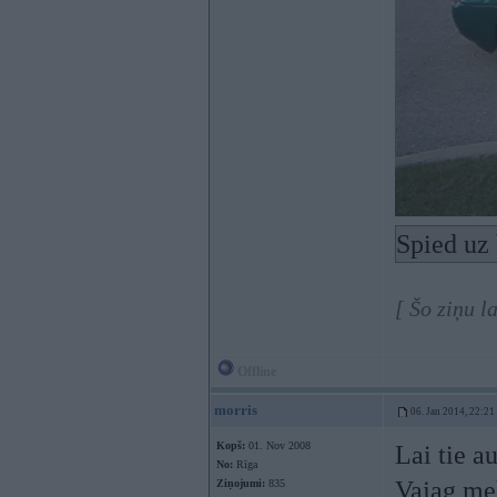
Spied uz 
[ Šo ziņu l
Offline
morris
06. Jan 2014, 22:21
Kopš:
01. Nov 2008
Lai tie au
No:
Rīga
Vajag mek
Ziņojumi:
835