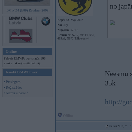
no japā
BMW Z4 (E89) Roadster 2009
Kopš:
13. May 2002
No:
Rīga
Ziņojumi:
56481
Braucu ar:
S212, 911TT, 951,
635csi, NSX, Tillotson t4
Online
Pašreiz BMWPower skatās 166
viesi un 4 reģistrēti lietotāji.
Ienākt BMWPower
Neesmu su
35k
• Pieslēgties
• Reģistrēties
• Aizmirsi paroli?
http://g
Offline
06. Jan 2014, 21:18