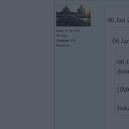
06 Jan 
Kopš:
19. Dec 2011
No:
Rīga
06 Jan
Ziņojumi:
4245
Braucu ar:
06 J
domā
[IM
liek