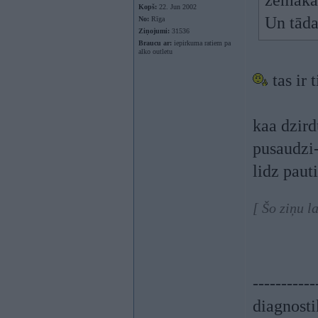
zemāka 
Kopš:
22. Jun 2002
Un tāda
No:
Rīga
Ziņojumi:
31536
Braucu ar:
iepirkuma ratiem pa
alko outletu
tas ir 
kaa dzird
pusaudzi
lidz paut
[ Šo ziņu l
-----------
diagnosti