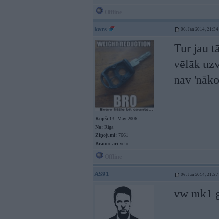
Offline
kars
06. Jan 2014, 21:34
Tur jau t
vēlāk uzv
nav 'nāko
Kopš:
13. May 2006
No:
Rīga
Ziņojumi:
7661
Braucu ar:
velo
Offline
AS91
06. Jan 2014, 21:37
vw mk1 gt