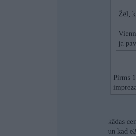
Žēl, 
Vienm
ja pa
Pirms 1
impreza
kādas cen
un kad e3