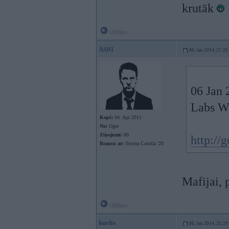
krutāk
Offline
AS91
06. Jan 2014, 21:25
06 Jan 
Labs W
Kopš:
04. Apr 2011
No:
Ogre
Ziņojumi:
80
http://
Braucu ar:
Toyota Corolla '20
Mafijai,
Offline
kurlis
06. Jan 2014, 21:29