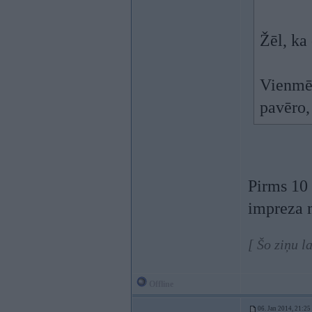
Žēl, ka
Vienmēr
pavēro,
Pirms 10 
impreza 
[ Šo ziņu l
Offline
06. Jan 2014, 21:25