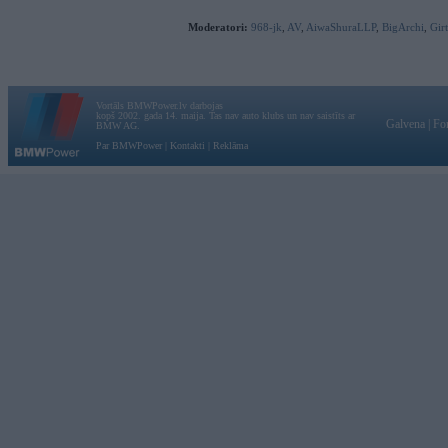
Moderatori:
968-jk
,
AV
,
AiwaShuraLLP
,
BigArchi
,
Gir
Vortāls BMWPower.lv darbojas
kopš 2002. gada 14. maija. Tas nav auto klubs un nav saistīts ar
Galvena
|
Fo
BMW AG.
Par BMWPower
|
Kontakti
|
Reklāma