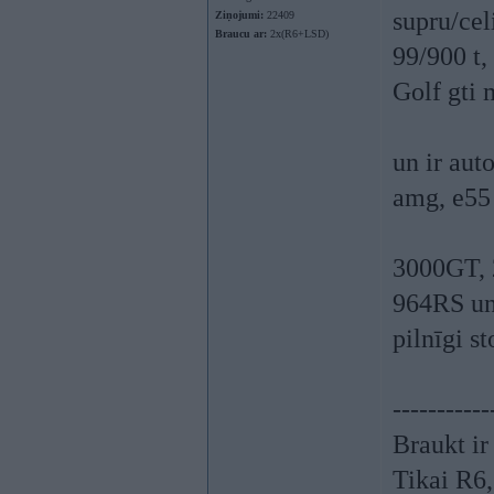
supru/cel
Ziņojumi:
22409
Braucu ar:
2x(R6+LSD)
99/900 t,
Golf gti 
un ir aut
amg, e55
3000GT, 2
964RS un 
pilnīgi s
-----------
Braukt ir
Tikai R6