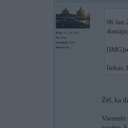
06 Jan 
domāju,
Kopš:
19. Dec 2011
No:
Rīga
Ziņojumi:
4245
Braucu ar:
[IMG]s
liekas,
Žēl, ka d
Vienmēr 
pavēro, k