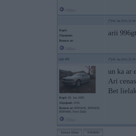
Offline
06. Jan 2014, 22:44
Kopš:
arii 996g
Ziņojumi:
Braucu ar:
Offline
nik-09
06. Jan 2014, 22:59
un ka ar 
Ari cenas
Bet liela
Kopš:
09. Jun 2009
Ziņojumi:
1036
Braucu ar:
BMWe36, BMWe39,
BMWe60, Iveco Daily
Offline
Jauna tēma
Atbildēt