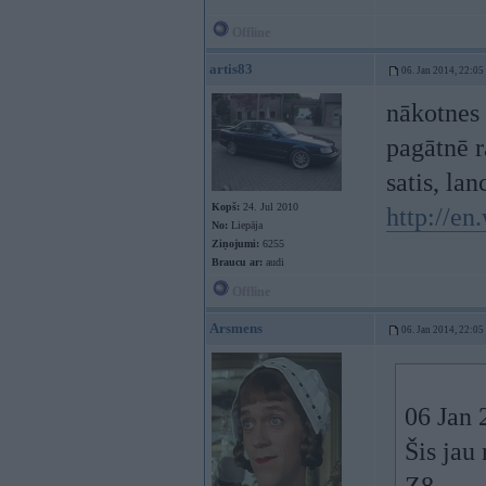
Offline
artis83
06. Jan 2014, 22:05
nākotnes 
pagātnē r
satis, lan
Kopš:
24. Jul 2010
http://e
No:
Liepāja
Ziņojumi:
6255
Braucu ar:
audi
Offline
Arsmens
06. Jan 2014, 22:05
06 Jan 
Šis jau