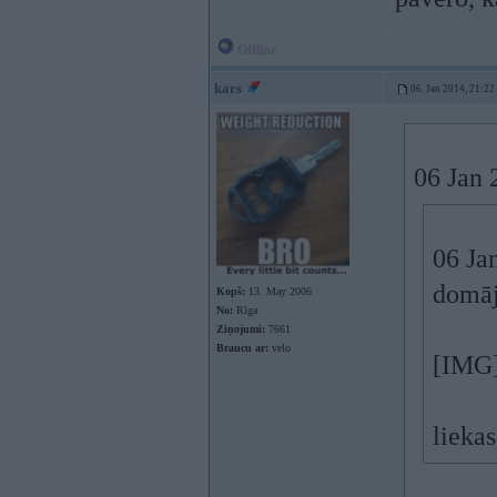
Offline
kars
06. Jan 2014, 21:22
06 Jan 
06 Ja
domāj
Kopš:
13. May 2006
No:
Rīga
Ziņojumi:
7661
Braucu ar:
velo
[IMG]
liekas