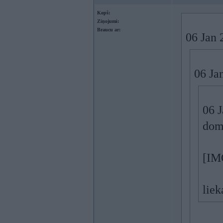
Kopš:
Ziņojumi:
Braucu ar:
06 Jan 
06 Jan
06 J
domā
[IM
liek