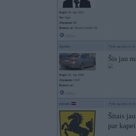
Kopš:
04. Apr 2011
No:
Ogre
Ziņojumi:
80
Braucu ar:
Toyota Corolla '20
Offline
Apsitis
06. Jan 2014, 21:41
Šis jau n
Kopš:
05. Jan 2009
Ziņojumi:
1418
Braucu ar:
Offline
edzulis
06. Jan 2014, 21:42
Šitais ja
par kapei