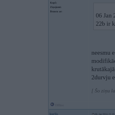
Kopš:
Ziņojumi:
Braucu ar:
06 Jan 
22b ir k
neesmu ek
modifikāc
krutākajā
2durvju e
[ Šo ziņu l
Offline
kurlis
06. Jan 2014, 21:19