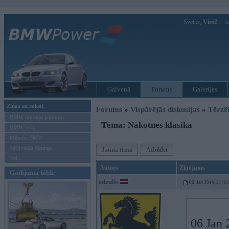
Sveiks,
Viesi!
Ie
Galvenā
Forums
Galerijas
Ziņas un raksti
Forums
»
Vispārējās diskusijas
»
Tērzē
BMW modeļu jaunumi
Tēma: Nākotnes klasika
BMW testi
Mēneša BMW
Sērijveida tūnings
Jauna tēma
Atbildēt
Vel...
Autors
Ziņojums
Gadījuma bilde
edzulis
06. Jan 2014, 21:13
06 Jan 