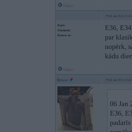
Offline
06. Jan 2014, 21:53
Kopš:
E36, E34 
Ziņojumi:
par klasi
Braucu ar:
nopērk, s
kādu die
Offline
Driver
06. Jan 2014, 22:02
06 Jan 
E36, E3
padarīs