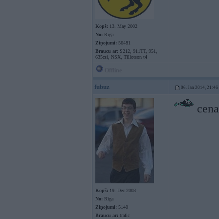
Kopš:
13. May 2002
No:
Rīga
Ziņojumi:
56481
Braucu ar:
S212, 911TT, 951,
635csi, NSX, Tillotson t4
Offline
fubuz
06. Jan 2014, 21:46
cena
Kopš:
19. Dec 2003
No:
Rīga
Ziņojumi:
5140
Braucu ar:
trafic