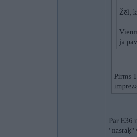
Žēl, 
Vienm
ja pa
Pirms 1
impreza
Par E36 n
"nasraķ"