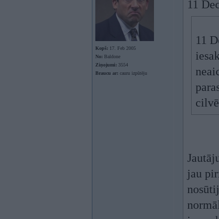
11 Dec
11 D
Kopš:
17. Feb 2005
iesa
No:
Baldone
Ziņojumi:
3554
neai
Braucu ar:
cauru izpūtēju
paras
cilvē
Jautāj
jau pir
nosūti
normāli