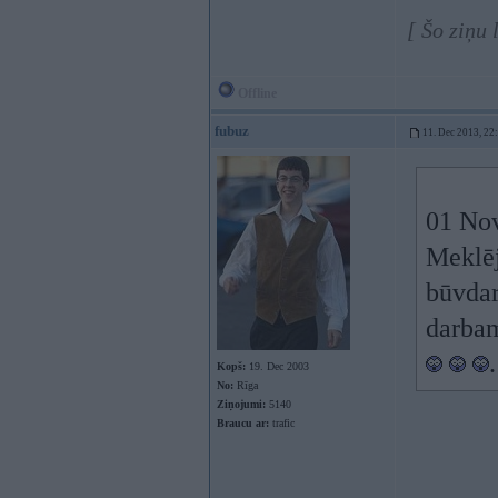
[ Šo ziņu
Offline
fubuz
11. Dec 2013, 22
01 Nov
Meklēj
būvdar
darbam
Kopš:
19. Dec 2003
No:
Rīga
Ziņojumi:
5140
Braucu ar:
trafic