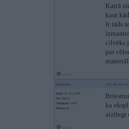
Katrā zi
kaut kād
Ir tāds 
izmanto
cilvēks 
par cēlo
materiāl
Offline
karlsonss
11. Dec 2013, 22
Kopš:
02. Feb 2009
Briesmu 
No:
Jelgava
ka ekspl
Ziņojumi:
23038
Braucu ar:
aizliegt
Offline