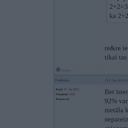
2+2=3.
ka 2+
re&re ie
tikai ta
Offline
Fruktists
11. Dec 2013, 22
Kopš:
27. Jan 2013
Bet īste
Ziņojumi:
1614
92% varb
Braucu ar:
metāla k
neparei