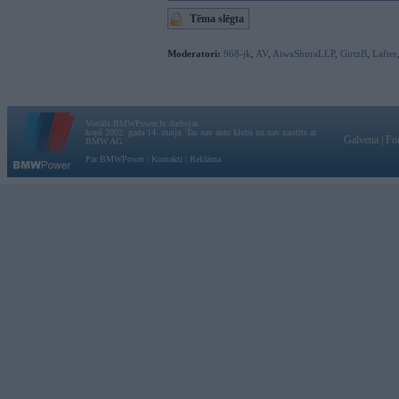
Tēma slēgta
Moderatori:
968-jk
,
AV
,
AiwaShuraLLP
,
GirtzB
,
Lafter
Vortāls BMWPower.lv darbojas
kopš 2002. gada 14. maija. Tas nav auto klubs un nav saistīts ar
Galvena
|
Fo
BMW AG.
Par BMWPower
|
Kontakti
|
Reklāma