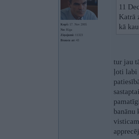
11 Dec
Katrā 
Kopš:
17. Nov 2005
kā kau
No:
Rīga
Ziņojumi:
11323
Braucu ar:
43
tur jau 
ļoti lab
patiesīb
sastapta
pamatīgi
banānu k
visticam
apprecēj