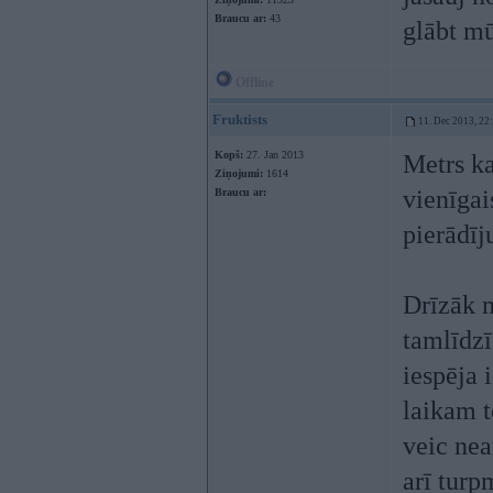
Braucu ar:
43
glābt mū
Offline
Fruktists
11. Dec 2013, 22
Kopš:
27. Jan 2013
Metrs ka
Ziņojumi:
1614
vienīgai
Braucu ar:
pierādīj
Drīzāk m
tamlīdzī
iespēja 
laikam t
veic nea
arī turp