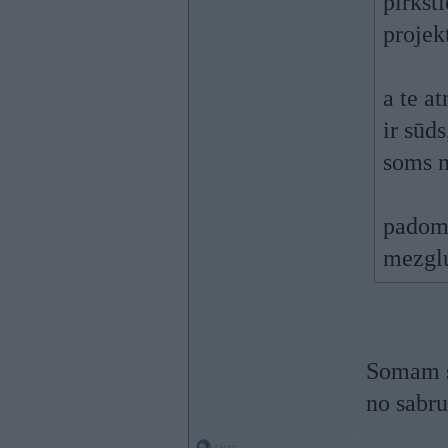
pirkst
projek
a te a
ir sūds
soms m
padomā
mezglu
Somam st
no sabru