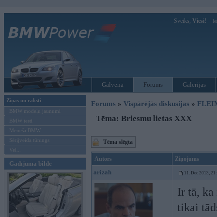
Sveiks,
Viesi!
Ie
Galvenā
Forums
Galerijas
Ziņas un raksti
Forums
»
Vispārējās diskusijas
»
FLEI
BMW modeļu jaunumi
Tēma: Briesmu lietas XXX
BMW testi
Mēneša BMW
Sērijveida tūnings
Tēma slēgta
Vel...
Autors
Ziņojums
Gadījuma bilde
arizah
11. Dec 2013, 21
Ir tā, k
tikai tā