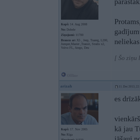
parastāk
Protams,
Kopš:
14. Aug 2008
gadījumu
No:
Dobele
Ziņojumi:
11700
nelieka
Braucu ar:
X5 , Jeep, Tuareg, L200,
Jumper,Master ,Transit, Stralis x2,
Volvo FL, Atego, Deu
[ Šo ziņu
Offline
arizah
11. Dec 2013, 22
es drīzā
vienkārši
kā jau T
Kopš:
17. Nov 2005
No:
Rīga
jāšauj n
Ziņojumi:
11323