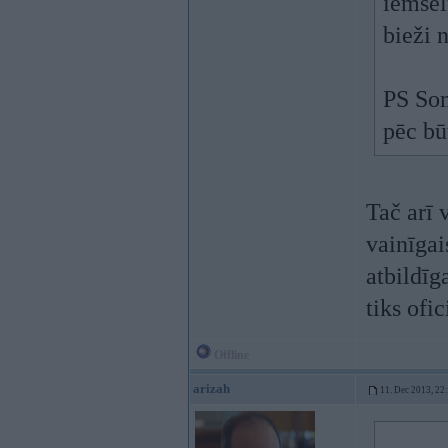
iemsel
bieži
PS Som
pēc bū
Tač arī 
vainīgai
atbildīg
tiks ofi
Offline
arizah
11. Dec 2013, 22