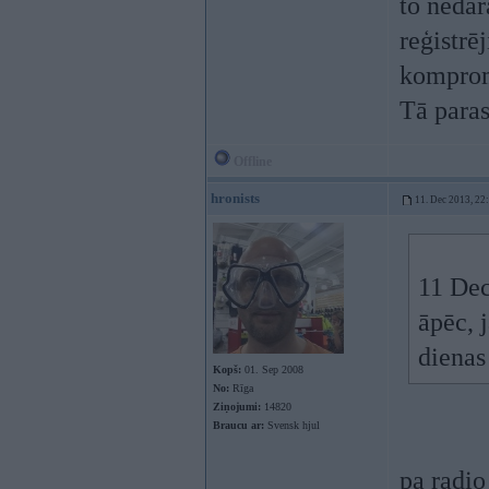
to nedar
reģistrē
kompromi
Tā paras
Offline
hronists
11. Dec 2013, 22
11 Dec
āpēc, j
dienas
Kopš:
01. Sep 2008
No:
Rīga
Ziņojumi:
14820
Braucu ar:
Svensk hjul
pa radio