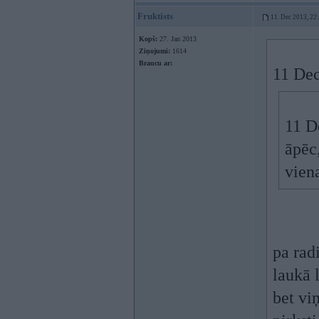
Fruktists
11. Dec 2013, 22
Kopš:
27. Jan 2013
Ziņojumi:
1614
Braucu ar:
11 Dec
11 D
āpēc,
viena
pa rad
laukā 
bet viņ