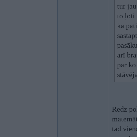
tur jau
to ļot
ka pati
sastap
pasāku
arī br
par ko
stāvēj
Redz pol
matemāti
tad vien