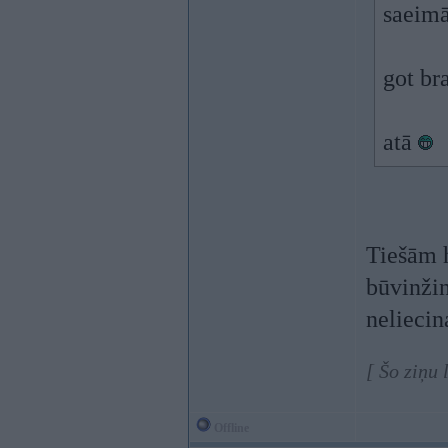
saeimā
got bra
atā
Tiešām h
būvinžin
neliecin
[ Šo ziņu 
Offline