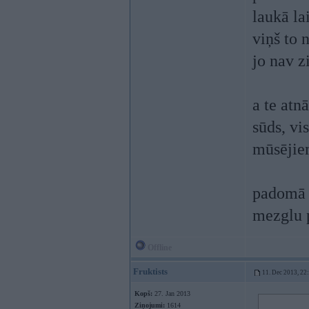
laukā la
viņš to 
jo nav z
a te atn
sūds, vi
mūsējiem
padomā 
mezglu p
Offline
Fruktists
11. Dec 2013, 22
Kopš:
27. Jan 2013
Ziņojumi:
1614