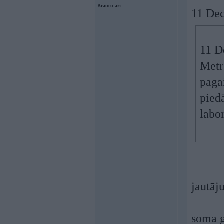
Braucu ar:
11 Dec
11 D
Metrs
paga
pied
labo
jautāj
soma g