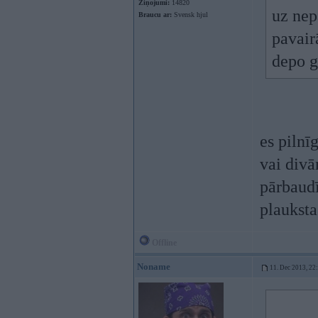
Ziņojumi:
14820
uz nep
Braucu ar:
Svensk hjul
pavair
depo 
es pilnī
vai divā
pārbaudī
plauksta
Offline
Noname
11. Dec 2013, 22