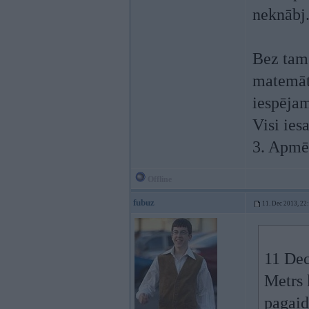
neknābj.
Bez tam 
matemāti
iespējam
Visi ies
3. Apmē
Offline
fubuz
11. Dec 2013, 22
11 Dec
Metrs k
pagaid