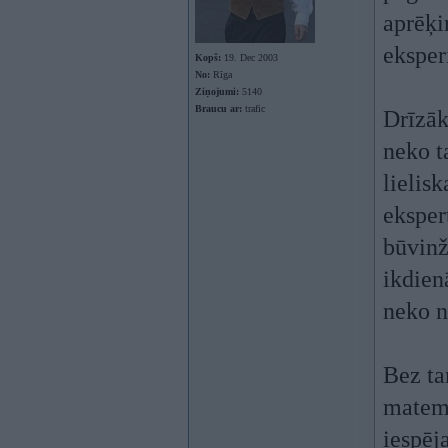
aprēķi
eksper
Kopš:
19. Dec 2003
No:
Rīga
Ziņojumi:
5140
Braucu ar:
trafic
Drīzāk
neko t
lielis
eksper
būvinž
ikdien
neko n
Bez ta
matemā
iespēj