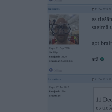
Offline
hronists
11. Dec 2013, 22
es tiešā
saeimā 
got brain
Kopš:
01. Sep 2008
No:
Rīga
Ziņojumi:
14820
atā
Braucu ar:
Svensk hjul
Offline
Fruktists
11. Dec 2013, 22
Kopš:
27. Jan 2013
Ziņojumi:
1614
Braucu ar:
11 Dec
es tieš