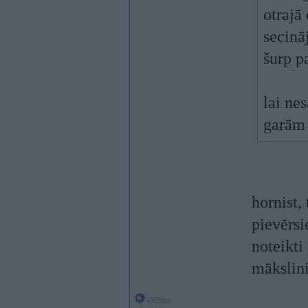
otrajā 
secinā
šurp p
lai ne
garām 
hornist,
pievērsi
noteikti
mākslin
Offline