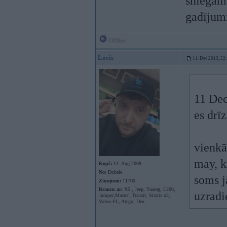
sniegam 
gadījum
Offline
Locis
11. Dec 2013, 22
11 Dec
es drī
vienkār
may, k
Kopš:
14. Aug 2008
No:
Dobele
soms j
Ziņojumi:
11700
Braucu ar:
X5 , Jeep, Tuareg, L200,
uzradi
Jumper,Master ,Transit, Stralis x2,
Volvo FL, Atego, Deu