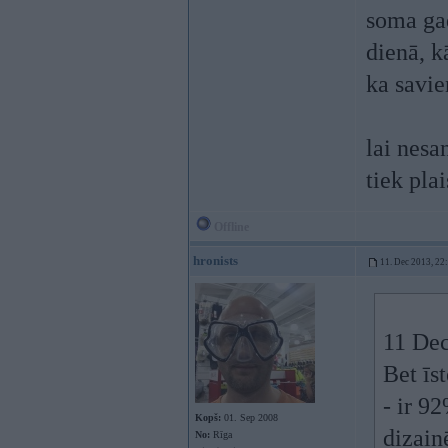
soma gad
dienā, k
ka savie
lai nesa
tiek pla
Offline
hronists
11. Dec 2013, 22
11 Dec
Bet īs
- ir 9
Kopš:
01. Sep 2008
dizain
No:
Rīga