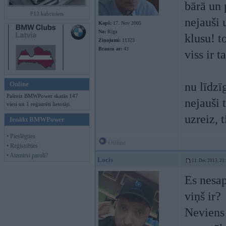
bārā un 
F13 kabriolets
nejauši 
Kopš:
17. Nov 2005
No:
Rīga
klusu! t
Ziņojumi:
11323
Braucu ar:
43
viss ir 
Online
nu līdzī
Pašreiz BMWPower skatās 147
nejauši 
viesi un 1 reģistrēti lietotāji.
uzreiz, t
Ienākt BMWPower
• Pieslēgties
Offline
• Reģistrēties
• Aizmirsi paroli?
Locis
11. Dec 2013, 21
Es nesap
viņš ir?
Neviens 