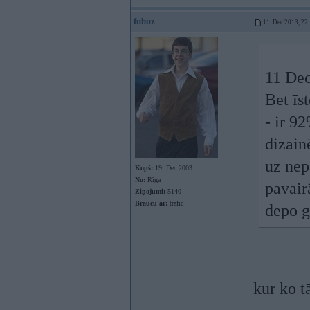
fubuz
11. Dec 2013, 22
11 Dec
Bet īs
- ir 9
dizain
uz nep
Kopš:
19. Dec 2003
No:
Rīga
pavair
Ziņojumi:
5140
Braucu ar:
trafic
depo 
kur ko t