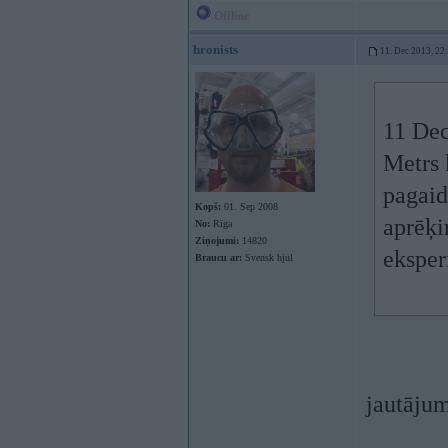
Offline
hronists
11. Dec 2013, 22
11 Dec
Metrs k
pagaid
Kopš:
01. Sep 2008
aprēķi
No:
Rīga
Ziņojumi:
14820
eksper
Braucu ar:
Svensk hjul
jautājum