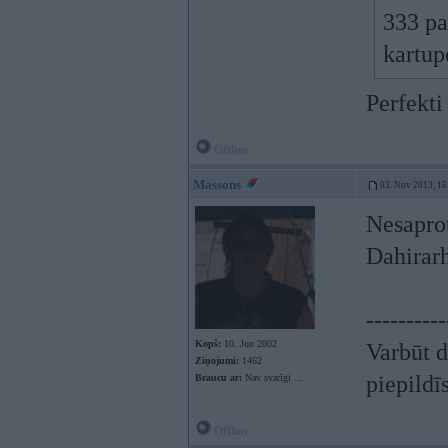
333 pa
kartup
Perfekti
Offline
Massons
03. Nov 2013, 16
Nesaprotu
Dahirarh
----------
Kopš:
10. Jun 2002
Varbūt d
Ziņojumi:
1462
piepildī
Braucu ar:
Nav svarīgi ...
Offline