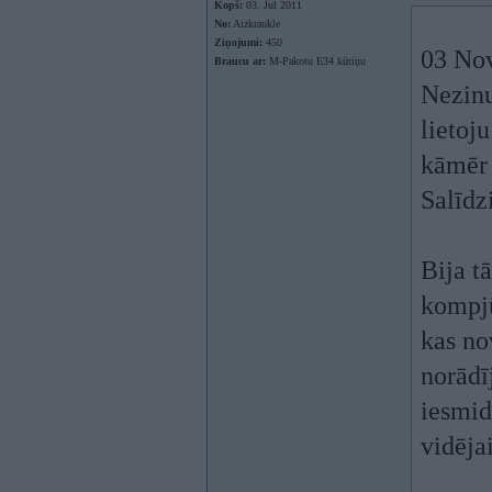
Kopš:
03. Jul 2011
No:
Aizkraukle
Ziņojumi:
450
03 Nov
Braucu ar:
M-Pakotu E34 kūtiņu
Nezinu
lietoj
kāmēr 
Salīdz
Bija t
kompj
kas no
norādī
iesmid
vidējai