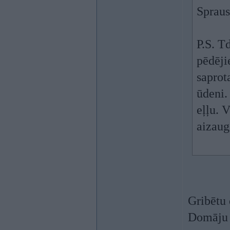
Spraus
P.S. T
pēdēji
saprot
ūdeni.
eļļu. V
aizaug 
Gribētu 
Domāju j