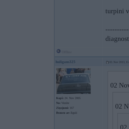
turpini 
----------
diagnost
Offline
huligans325
03. Nov 2013, 15
02 Nov
Kopš:
24. Nov 2005
No:
Viesīte
02 N
Ziņojumi:
167
Braucu ar:
žiguli
02 