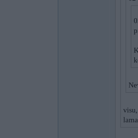
0
p
K
k
Nev
visu
lama