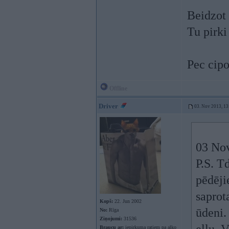
Beidzot 
Tu pirki
Pec cipo
Offline
Driver
03. Nov 2013, 13
03 Nov
P.S. T
pēdēji
saprot
Kopš:
22. Jun 2002
ūdeni.
No:
Rīga
Ziņojumi:
31536
Braucu ar:
iepirkuma ratiem pa alko