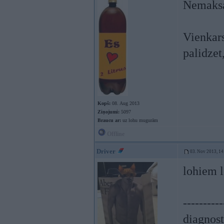
Nemaksa 
Vienkars
palidzet
Kopš:
08. Aug 2013
Ziņojumi:
5097
Braucu ar:
uz lohu mugurām
Offline
Driver
03. Nov 2013, 14
lohiem 
----------
diagnost