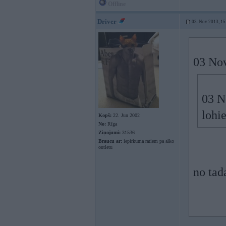
Offline
Driver
03. Nov 2013, 15
03 Nov
03 N
lohi
Kopš:
22. Jun 2002
No:
Rīga
Ziņojumi:
31536
Braucu ar:
iepirkuma ratiem pa alko
outletu
no tad