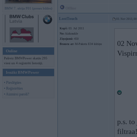
Offline
BMW 7. sērija F01 (preses bildes)
LostTouch
03. Nov 2013, 00
Kopš:
03. Jul 2011
No:
Aizkraukle
Ziņojumi:
450
02 Nov
Braucu ar:
M-Pakotu E34 kūtiņu
Online
Vispir
Pašreiz BMWPower skatās 295
viesi un 4 reģistrēti lietotāji.
Ienākt BMWPower
• Pieslēgties
• Reģistrēties
• Aizmirsi paroli?
p.s. t
filtraa