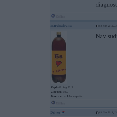
diagnost
Offline
martinssirants
03. Nov 2013, 13
Nav sudi
Kopš:
08. Aug 2013
Ziņojumi:
5097
Braucu ar:
uz lohu mugurām
Offline
Driver
03. Nov 2013, 13