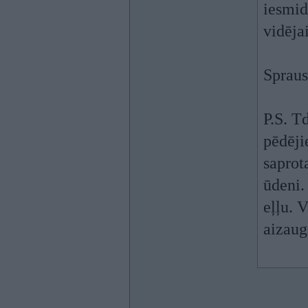
iesmid
vidējai
Spraus
P.S. T
pēdēji
saprot
ūdeni.
eļļu. V
aizaug 