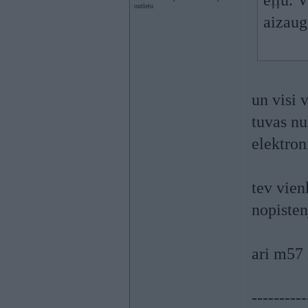
eļļu. V
outletu
aizaug 
un visi 
tuvas nu
elektron
tev vien
nopisten
ari m57 
----------