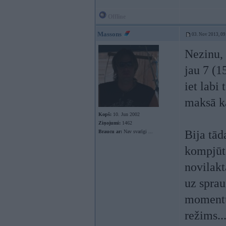
Offline
Massons
03. Nov 2013, 09
Nezinu, 
jau 7 (1
iet labi
maksā k
Kopš:
10. Jun 2002
Ziņojumi:
1462
Bija tād
Braucu ar:
Nav svarīgi ...
kompjūt
novilakt
uz sprau
momentu,
režims..