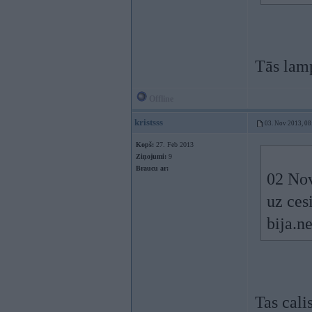
Tās lamp
Offline
kristsss
03. Nov 2013, 08
Kopš:
27. Feb 2013
Ziņojumi:
9
Braucu ar:
02 Nov
uz ces
bija.n
Tas cali