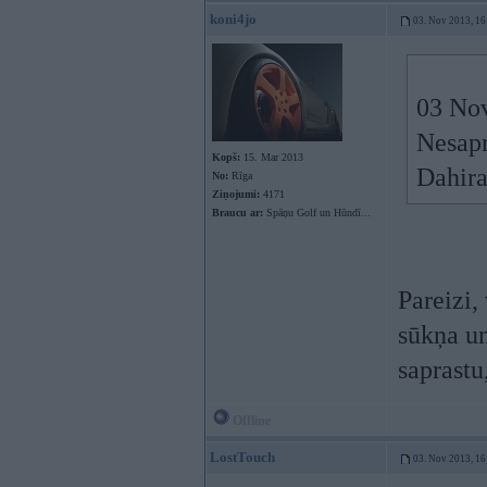
koni4jo
03. Nov 2013, 16
03 Nov
Nesapro
Kopš:
15. Mar 2013
Dahira
No:
Rīga
Ziņojumi:
4171
Braucu ar:
Spāņu Golf un Hūndī...
Pareizi,
sūkņa un
saprastu
Offline
LostTouch
03. Nov 2013, 16