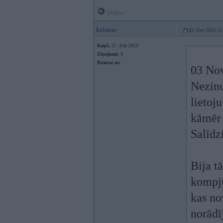
Offline
kristsss
03. Nov 2013, 11
Kopš:
27. Feb 2013
Ziņojumi:
9
Braucu ar:
03 Nov
Nezinu
lietoj
kāmēr 
Salīdz
Bija t
kompj
kas no
norādī