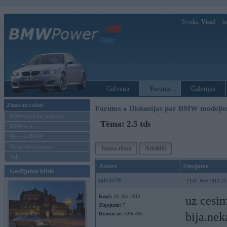
Sveiks,
Viesi!
Ie
Galvenā
Forums
Galerijas
Ziņas un raksti
Forums
»
Diskusijas par BMW modeļi
BMW modeļu jaunumi
Tēma: 2.5 tds
BMW testi
Mēneša BMW
Sērijveida tūnings
Jauna tēma
Atbildēt
Vel...
Autors
Ziņojums
Gadījuma bilde
salvis78
02. Nov 2013, 23
Kopš:
23. Oct 2013
uz cesim
Ziņojumi:
7
bija.nek
Braucu ar:
320i e36