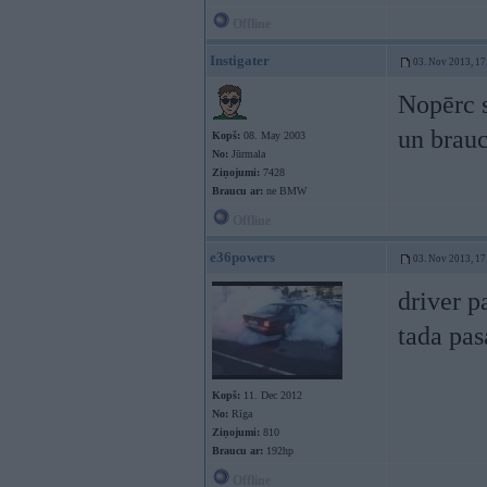
Offline
Instigater
03. Nov 2013, 17
Nopērc s
un brauc
Kopš:
08. May 2003
No:
Jūrmala
Ziņojumi:
7428
Braucu ar:
ne BMW
Offline
e36powers
03. Nov 2013, 17
driver p
tada pa
Kopš:
11. Dec 2012
No:
Rīga
Ziņojumi:
810
Braucu ar:
192hp
Offline