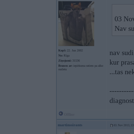
03 Nov
Nav su
Kopš:
22. Jun 2002
nav sudi
No:
Rīga
kur pras
Ziņojumi:
31536
Braucu ar:
iepirkuma ratiem pa alko
outletu
...tas n
----------
diagnost
Offline
martinssirants
03. Nov 2013, 13