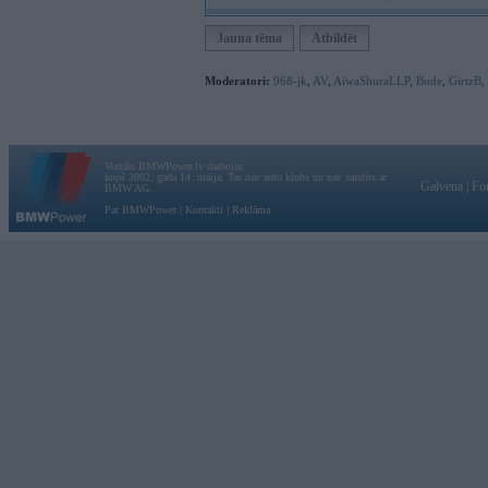
Jauna tēma
Atbildēt
Moderatori:
968-jk
,
AV
,
AiwaShuraLLP
,
Bude
,
GirtzB
,
Vortāls BMWPower.lv darbojas
kopš 2002. gada 14. maija. Tas nav auto klubs un nav saistīts ar
Galvena
|
Fo
BMW AG.
Par BMWPower
|
Kontakti
|
Reklāma