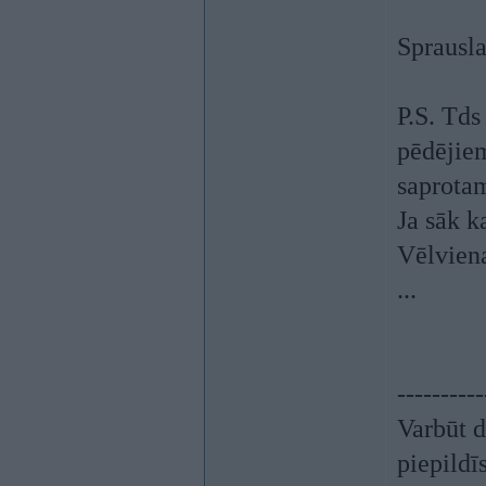
Sprausl
P.S. Tds
pēdējiem
saprotam
Ja sāk k
Vēlviena
...
----------
Varbūt d
piepildī