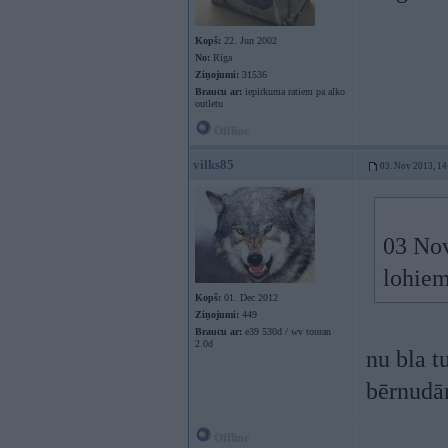
Kopš:
22. Jun 2002
No:
Rīga
Ziņojumi:
31536
Braucu ar:
iepirkuma ratiem pa alko
outletu
Offline
vilks85
03. Nov 2013, 14
03 Nov
lohie
Kopš:
01. Dec 2012
Ziņojumi:
449
Braucu ar:
e39 530d / wv touran
2.0d
nu bla t
bērnudār
Offline