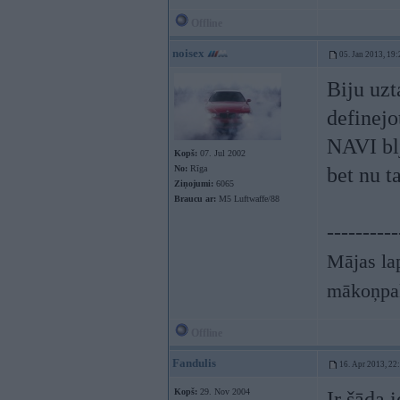
Offline
noisex
05. Jan 2013, 19:
Biju uzt
definejo
NAVI blj
Kopš:
07. Jul 2002
No:
Rīga
bet nu t
Ziņojumi:
6065
Braucu ar:
M5 Luftwaffe/88
----------
Mājas lap
mākoņpa
Offline
Fandulis
16. Apr 2013, 22
Kopš:
29. Nov 2004
Ir šāda i