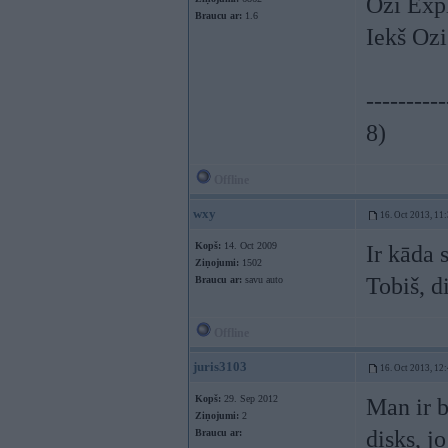
Ozi Exp
Braucu ar:
1.6
Iekš Ozi
----------
8)
Offline
wxy
16. Oct 2013, 11
Kopš:
14. Oct 2009
Ir kāda 
Ziņojumi:
1502
Tobiš, d
Braucu ar:
savu auto
Offline
juris3103
16. Oct 2013, 12
Kopš:
29. Sep 2012
Man ir 
Ziņojumi:
2
disks, j
Braucu ar: