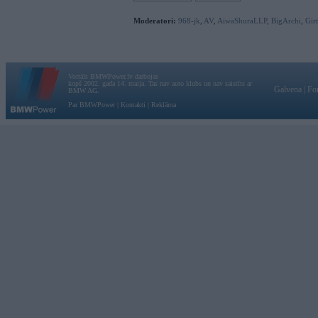
Moderatori:
968-jk
,
AV
,
AiwaShuraLLP
,
BigArchi
,
Gir
Vortāls BMWPower.lv darbojas
kopš 2002. gada 14. maija. Tas nav auto klubs un nav saistīts ar
Galvena
|
Fo
BMW AG.
Par BMWPower
|
Kontakti
|
Reklāma