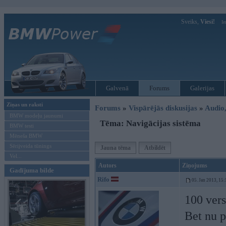
Sveiks,
Viesi!
Ie
Galvenā
Forums
Galerijas
Ziņas un raksti
Forums
»
Vispārējās diskusijas
»
Audio,
BMW modeļu jaunumi
Tēma: Navigācijas sistēma
BMW testi
Mēneša BMW
Sērijveida tūnings
Jauna tēma
Atbildēt
Vel...
Autors
Ziņojums
Gadījuma bilde
Rifo
05. Jan 2013, 15:
100 vers
Bet nu p