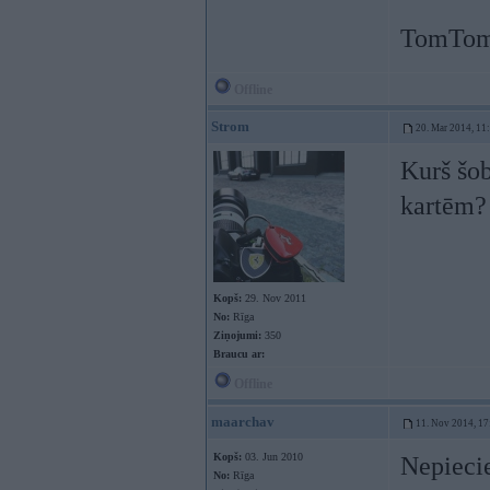
TomTom
Offline
Strom
20. Mar 2014, 11
Kurš šob
kartēm?
Kopš:
29. Nov 2011
No:
Rīga
Ziņojumi:
350
Braucu ar:
Offline
maarchav
11. Nov 2014, 17
Kopš:
03. Jun 2010
Nepiecie
No:
Rīga