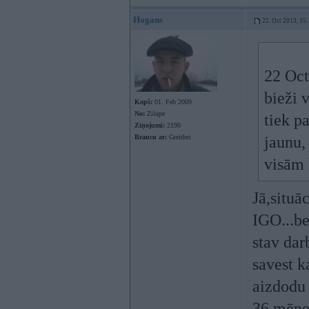
Hogans
22. Oct 2013, 15
22 Oct
bieži 
Kopš:
01. Feb 2009
No:
Zilupe
tiek p
Ziņojumi:
2190
Braucu ar:
Greideri
jaunu,
visām
Jā,situā
IGO...be
stav dar
savest k
aizdodu 
36 mēn