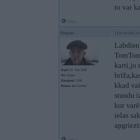
to var k
Offline
Hogans
22. Oct 2013, 14
Labdien.
TomTom(p
karti,jo
Kopš:
01. Feb 2009
brīža,ka
No:
Zilupe
Ziņojumi:
2190
kkad vai
Braucu ar:
Greideri
stundu i
kur varē
ielas sa
apgriezt