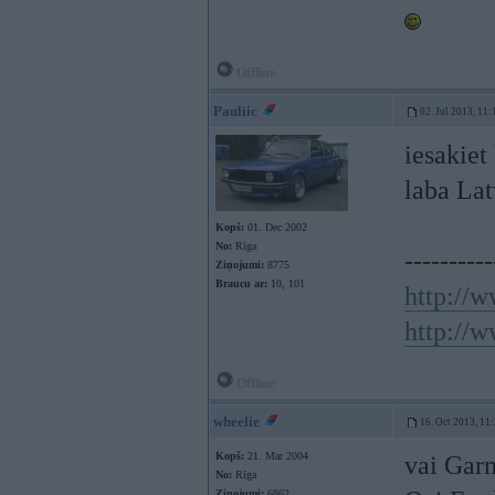
Offline
Pauliic
02. Jul 2013, 11:
iesakiet
laba Latv
Kopš:
01. Dec 2002
No:
Rīga
----------
Ziņojumi:
8775
Braucu ar:
10, 101
http://w
http://w
Offline
wheelie
16. Oct 2013, 11
Kopš:
21. Mar 2004
vai Gar
No:
Rīga
Ziņojumi:
6862