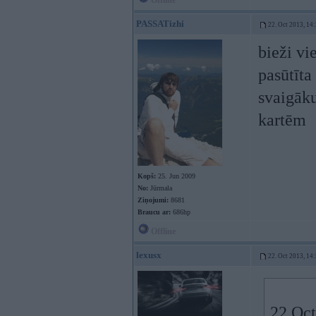
Offline
PASSATizhi
22. Oct 2013, 14
bieži vi
pasūtīta
svaigāku
kartēm
Kopš:
25. Jun 2009
No:
Jūrmala
Ziņojumi:
8681
Braucu ar:
686hp
Offline
lexusx
22. Oct 2013, 14
22 Oct