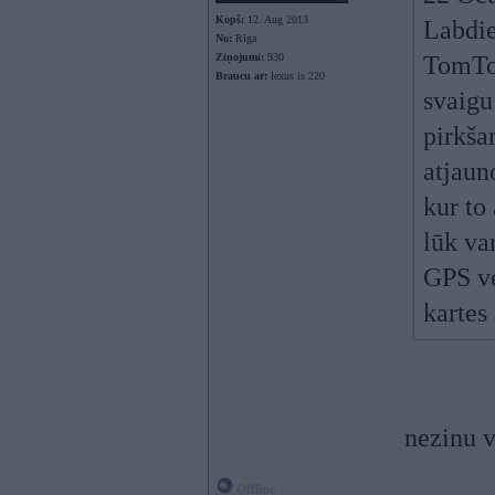
Kopš:
12. Aug 2013
Labdie
No:
Rīga
Ziņojumi:
930
TomTom
Braucu ar:
lexus is 220
svaigu
pirkšan
atjaun
kur to
lūk var
GPS ve
kartes
nezinu v
Offline