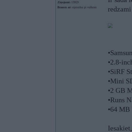
Ziņojumi:
13929
redzami a
Braucu ar:
sipisnīku pi vuškom
•Samsun
•2.8-in
•SiRF St
•Mini SD
•2 GB 
•Runs N
•64 MB
Iesakiet