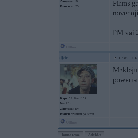
Pirms ga
Ziņojumi:
160
Braucu ar:
29
novecoji
PM vai 
Offline
djeirst
11. Nov 2014, 17
Meklēju 
poweris
Kopš:
10. Nov 2014
No:
Rīga
Ziņojumi:
207
Braucu ar:
birsti pa istabu
Offline
Jauna tēma
Atbildēt