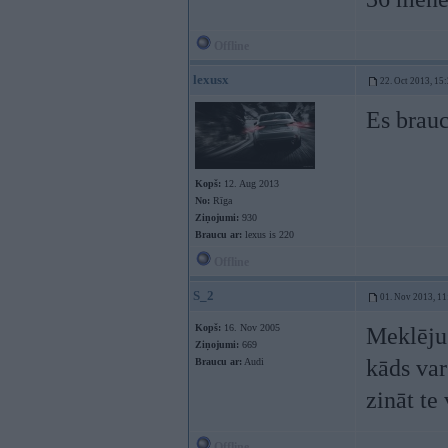
Offline
lexusx
22. Oct 2013, 15
Es brauc
Kopš:
12. Aug 2013
No:
Rīga
Ziņojumi:
930
Braucu ar:
lexus is 220
Offline
S_2
01. Nov 2013, 11
Kopš:
16. Nov 2005
Meklēju 
Ziņojumi:
669
kāds var
Braucu ar:
Audi
zināt te
Offline