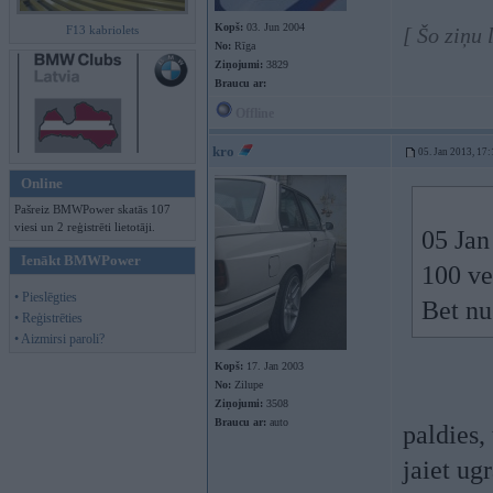
Kopš:
03. Jun 2004
F13 kabriolets
[ Šo ziņu 
No:
Rīga
Ziņojumi:
3829
Braucu ar:
Offline
kro
05. Jan 2013, 17:
Online
Pašreiz BMWPower skatās 107
viesi un 2 reģistrēti lietotāji.
05 Jan
Ienākt BMWPower
100 ve
• Pieslēgties
Bet nu
• Reģistrēties
• Aizmirsi paroli?
Kopš:
17. Jan 2003
No:
Zilupe
Ziņojumi:
3508
Braucu ar:
auto
paldies,
jaiet ug