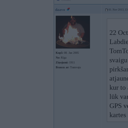
daavo
01. Nov 2013, 13
22 Oct
Labdie
TomTom
Kopš:
08. Jan 2005
No:
Rīga
svaigu
Ziņojumi:
1911
pirkšan
Braucu ar:
Tramvaju
atjaun
kur to
lūk var
GPS ve
kartes