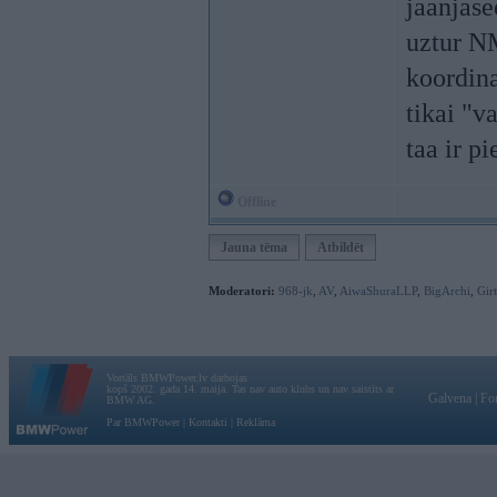
jaanjase
uztur N
koordina
tikai "v
taa ir pi
Offline
Jauna tēma
Atbildēt
Moderatori:
968-jk
,
AV
,
AiwaShuraLLP
,
BigArchi
,
Gir
Vortāls BMWPower.lv darbojas
kopš 2002. gada 14. maija. Tas nav auto klubs un nav saistīts ar
Galvena
|
Fo
BMW AG.
Par BMWPower
|
Kontakti
|
Reklāma