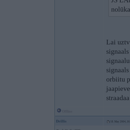
JS LAt
nolūk
Lai uztv
signaals
signaalu
signaals
orbiitu 
jaapieve
straadaa
Offline
Drillis
18. May 2004, 16