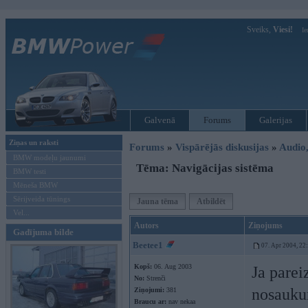
Sveiks,
Viesi!
Ie
Galvenā
Forums
Galerijas
Ziņas un raksti
Forums
»
Vispārējās diskusijas
»
Audio,
BMW modeļu jaunumi
Tēma: Navigācijas sistēma
BMW testi
Mēneša BMW
Sērijveida tūnings
Jauna tēma
Atbildēt
Vel...
Autors
Ziņojums
Gadījuma bilde
Beetee1
07. Apr 2004, 22
Kopš:
06. Aug 2003
Ja parei
No:
Strenči
nosaukum
Ziņojumi:
381
Braucu ar:
nav nekaa