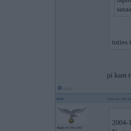
sasaa
toties
pi kam 
Offline
Indo
03. Nov 2004, 19
2004-1
Kopš:
18. May 2002