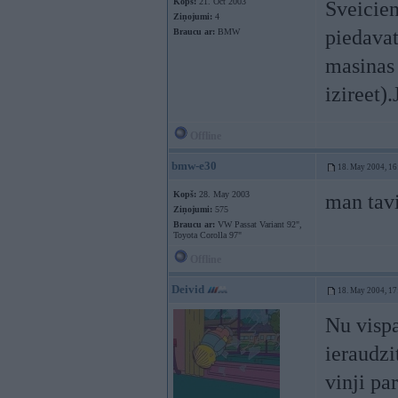
Kopš:
21. Oct 2003
Sveicien
Ziņojumi:
4
piedavat
Braucu ar:
BMW
masinas 
izireet)
Offline
bmw-e30
18. May 2004, 16
Kopš:
28. May 2003
man tavi
Ziņojumi:
575
Braucu ar:
VW Passat Variant 92",
Toyota Corolla 97"
Offline
Deivid
18. May 2004, 17
Nu vispa
ieraudzi
vinji pa