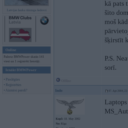
kā pats 
Latvijas lauku tūninga šedevri
šito dom
moš kād
pārvieto
šķirstīt
Online
P.S. Nea
Pašreiz BMWPower skatās 141
viesi un 1 reģistrēti lietotāji.
sorī.
Ienākt BMWPower
• Pieslēgties
Offline
• Reģistrēties
• Aizmirsi paroli?
Indo
07. Apr 2004, 22
Laptops 
MS_Autor
Kopš:
18. May 2002
No:
Rīga