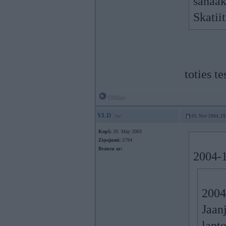
sanaak
Skatii
toties t
Offline
VLD
03. Nov 2004, 19
Kopš:
20. May 2003
Ziņojumi:
5794
Braucu ar:
2004-1
2004
Jaan
lapto