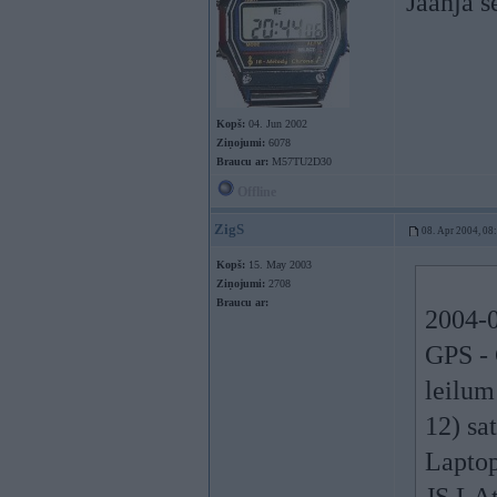
Jaanja s
Kopš:
04. Jun 2002
Ziņojumi:
6078
Braucu ar:
M57TU2D30
Offline
ZigS
08. Apr 2004, 08
Kopš:
15. May 2003
Ziņojumi:
2708
Braucu ar:
2004-0
GPS - 
leilum
12) sa
Laptop