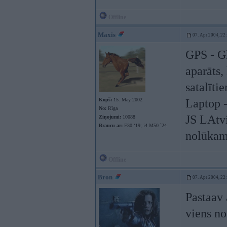
Offline
Maxis
07. Apr 2004, 22
GPS - Gl
aparāts,
satalīti
Kopš:
15. May 2002
Laptop -
No:
Rīga
JS LAtvi
Ziņojumi:
10088
Braucu ar:
F30 ‘19; i4 M50 `24
nolūka
Offline
Bron
07. Apr 2004, 22
Pastaav 
viens n