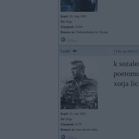
Kopš:
30. Aug 2002
No:
Rīga
Ziņojumi:
15204
Braucu ar:
Traktortehniku by Nissan
Offline
Vadik
08. Apr 2004, 01
k sozale
poetomu 
xotja li
Kopš:
25. Jun 2002
No:
Rīga
Ziņojumi:
5279
Braucu ar:
nine eleven turbo
Offline