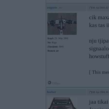
augusts
08. Apr 2004, 02
cik max
kas tas i
Kopš:
23. May 2002
nju tjip
No:
Rīga
Ziņojumi:
3041
signaalo
Braucu ar:
howstuf
[ This me
Offline
foobar
08. Apr 2004, 06
jaa tika