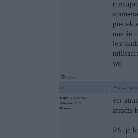
runaajot
apmeeram
pietiek a
metriem(
iestraad
militaa
wo
Offline
JZ
04. Nov 2004, 10
Kopš:
31. May 2002
var atra
Ziņojumi:
9159
atradis 
Braucu ar:
P.S. ja 