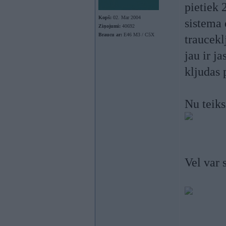
pietiek 
Kopš:
02. Mar 2004
sistema 
Ziņojumi:
40692
Braucu ar:
E46 M3 / C5X
traucekl
jau ir j
kljudas 
Nu teiks
Vel var 