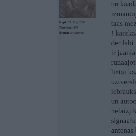
un kaada
izmantoj
taas mez
Kopš:
23. May 2002
Ziņojumi:
608
! kautka
Braucu ar:
ragavām
der labi
ir jaanj
runaajot
lietai k
uztversh
iebrauks
un autoo
nelaizj 
signaalu
antenas 