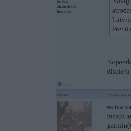
Naviga
No:
Rīga
Ziņojumi:
5383
atroda
Braucu ar:
Latvija
Preci
Nopeerka
displeju
Offline
cherbis
03. Nov 2004, 20
es taa v
mezju ar
garmin(G