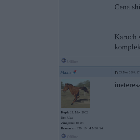
Cena shi
Karoch v
komplekt
Offline
Maxis
03. Nov 2004, 17
ineteresa
Kopš:
15. May 2002
No:
Rīga
Ziņojumi:
10088
Braucu ar:
F30 ‘19; i4 M50 `24
Offline