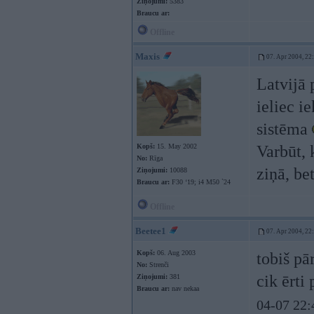
Ziņojumi:
5383
Braucu ar:
Offline
Maxis
07. Apr 2004, 22
Latvijā 
ieliec i
sistēma
Kopš:
15. May 2002
Varbūt, 
No:
Rīga
ziņā, be
Ziņojumi:
10088
Braucu ar:
F30 ‘19; i4 M50 `24
Offline
Beetee1
07. Apr 2004, 22
Kopš:
06. Aug 2003
tobiš pā
No:
Strenči
cik ērti 
Ziņojumi:
381
Braucu ar:
nav nekaa
04-07 22: