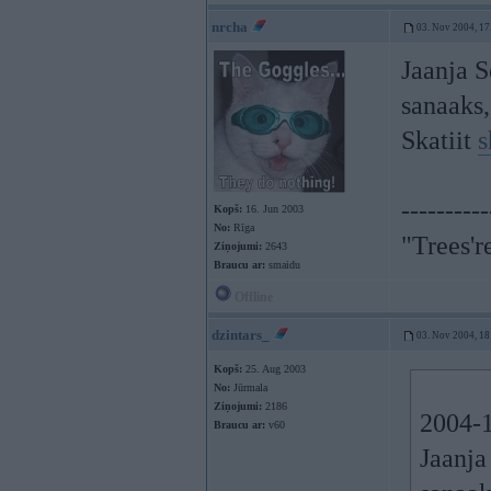
nrcha
03. Nov 2004, 17
Jaanja S
sanaaks,
Skatiit
s
----------
Kopš:
16. Jun 2003
No:
Rīga
"Trees'r
Ziņojumi:
2643
Braucu ar:
smaidu
Offline
dzintars_
03. Nov 2004, 18
Kopš:
25. Aug 2003
No:
Jūrmala
Ziņojumi:
2186
2004-1
Braucu ar:
v60
Jaanja