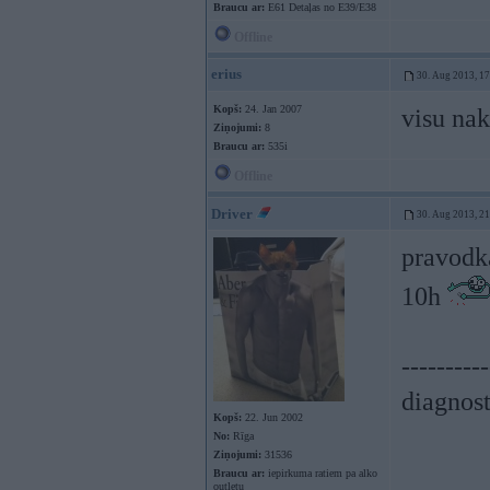
Braucu ar:
E61 Detaļas no E39/E38
Offline
erius
30. Aug 2013, 1
Kopš:
24. Jan 2007
visu nak
Ziņojumi:
8
Braucu ar:
535i
Offline
Driver
30. Aug 2013, 2
pravodka
10h
----------
diagnost
Kopš:
22. Jun 2002
No:
Rīga
Ziņojumi:
31536
Braucu ar:
iepirkuma ratiem pa alko
outletu