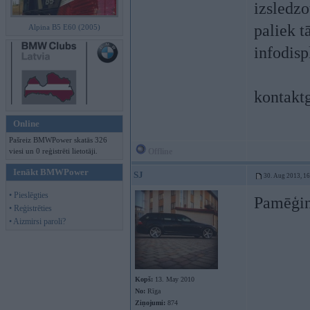
izsledzo
paliek t
Alpina B5 E60 (2005)
infodisp
kontaktg
Online
Pašreiz BMWPower skatās 326
viesi un 0 reģistrēti lietotāji.
Offline
Ienākt BMWPower
SJ
30. Aug 2013, 1
• Pieslēgties
Pamēģini
• Reģistrēties
• Aizmirsi paroli?
Kopš:
13. May 2010
No:
Rīga
Ziņojumi:
874