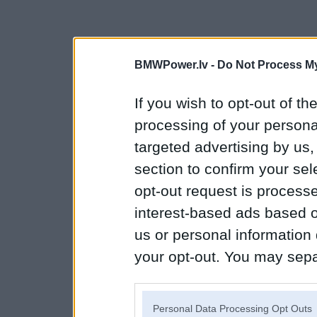
BMWPower.lv -
Do Not Process My
If you wish to opt-out of the
processing of your personal
targeted advertising by us
section to confirm your sel
opt-out request is proces
interest-based ads based o
us or personal information d
your opt-out. You may separ
disclosure of your personal
IAB’s list of downstream pa
Personal Data Processing Opt Outs