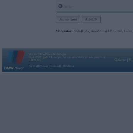
Offline
Jauna tēma
Atbildēt
Moderatori:
968-jk
,
AV
,
AiwaShuraLLP
,
GirtzB
,
Lafter
Vortāls BMWPower.lv darbojas
kopš 2002. gada 14. maija. Tas nav auto klubs un nav saistīts ar
Galvena
|
Fo
BMW AG.
Par BMWPower
|
Kontakti
|
Reklāma