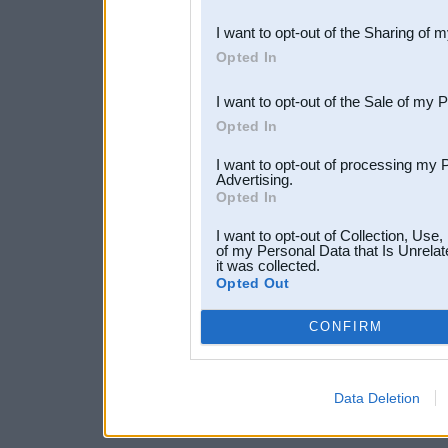
also be disclosed by us to 
I want to opt-out of the Sharing of 
Downstream Participants
th
Opted In
third parties.
I want to opt-out of the Sale of my 
Opted In
I want to opt-out of processing my 
Advertising.
Opted In
I want to opt-out of Collection, Use
of my Personal Data that Is Unrelat
it was collected.
Opted Out
CONFIRM
Data Deletion