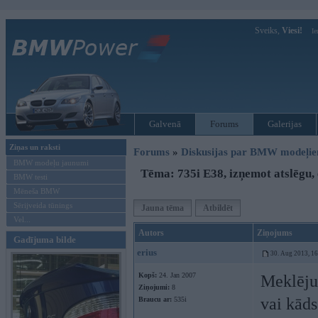
Sveiks,
Viesi!
Ie
Galvenā
Forums
Galerijas
Ziņas un raksti
Forums
»
Diskusijas par BMW modeļi
BMW modeļu jaunumi
Tēma: 735i E38, izņemot atslēgu, 
BMW testi
Mēneša BMW
Sērijveida tūnings
Jauna tēma
Atbildēt
Vel...
Autors
Ziņojums
Gadījuma bilde
erius
30. Aug 2013, 1
Kopš:
24. Jan 2007
Meklēju 
Ziņojumi:
8
vai kāds
Braucu ar:
535i