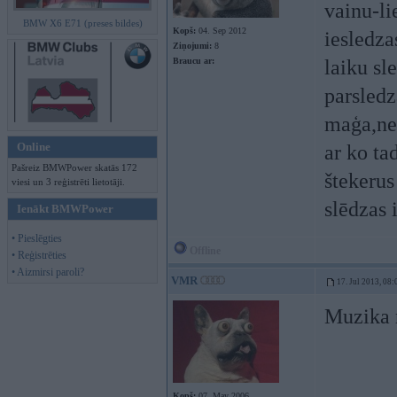
vainu-li
BMW X6 E71 (preses bildes)
Kopš:
04. Sep 2012
iesledza
Ziņojumi:
8
Braucu ar:
laiku sl
parsledz
maģa,nev
Online
ar ko ta
Pašreiz BMWPower skatās 172
štekerus
viesi un 3 reģistrēti lietotāji.
slēdzas 
Ienākt BMWPower
• Pieslēgties
Offline
• Reģistrēties
• Aizmirsi paroli?
VMR
17. Jul 2013, 08:
Muzika n
Kopš:
07. May 2006