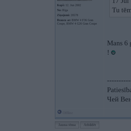
17 Jul
Kopš:
12. Jun 2002
Tu tēm
No:
Rīga
Ziņojumi:
20578
Braucu ar:
BMW 4 F36 Gran
Coupe, BMW 4 G26 Gran Coupe
Mans 6 
!
----------
Patiesīb
Чей Ве
Offline
Jauna tēma
Atbildēt