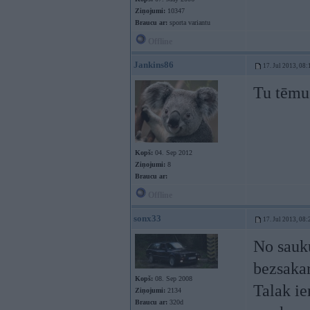
Ziņojumi:
10347
Braucu ar:
sporta variantu
Offline
Jankins86
17. Jul 2013, 08:
Tu tēmu
Kopš:
04. Sep 2012
Ziņojumi:
8
Braucu ar:
Offline
sonx33
17. Jul 2013, 08:
No sauku
bezsakar
Kopš:
08. Sep 2008
Talak ie
Ziņojumi:
2134
Braucu ar:
320d