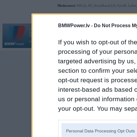
Moderatori:
968-jk
,
AV
,
AiwaShuraLLP
,
GirtzB
,
Lafter
BMWPower.lv -
Do Not Process My
Vortāls BMWPower.lv darbojas
kopš 2002. gada 14. maija. Tas nav auto klubs un nav saistīts ar
Galvena
|
Fo
BMW AG.
If you wish to opt-out of the
Par BMWPower
|
Kontakti
|
Reklāma
processing of your personal
targeted advertising by us
section to confirm your sel
opt-out request is proces
interest-based ads based o
us or personal information d
your opt-out. You may separ
disclosure of your personal
IAB’s list of downstream pa
Personal Data Processing Opt Outs
also be disclosed by us to 