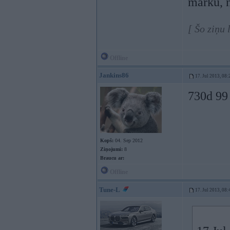
marku, 
[ Šo ziņu 
Offline
Jankins86
17. Jul 2013, 08:
730d 99
Kopš:
04. Sep 2012
Ziņojumi:
8
Braucu ar:
Offline
Tune-L
17. Jul 2013, 08: