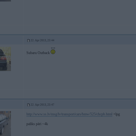
22. Apr 2013, 23:44
Subaru Outback
22. Apr 2013, 23:47
http://www.ss.lv/msg/lv/transport/cars/bmw/525/chcpb.html
+lpg
paliks pāri ~4k