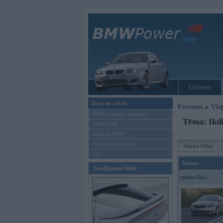
Galvenā
Ziņas un raksti
Forums
»
Vis
BMW modeļu jaunumi
Tēma: Ikdi
BMW testi
Mēneša BMW
Sērijveida tūnings
Jauna tēma
Vel...
Autors
Gadījuma bilde
suhariks1