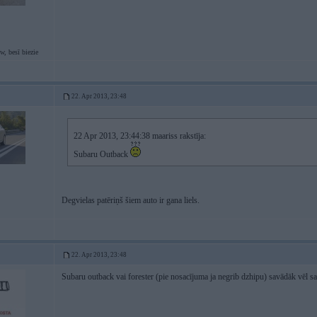
, besī biezie
22. Apr 2013, 23:48
22 Apr 2013, 23:44:38 maariss rakstīja:
Subaru Outback
Degvielas patēriņš šiem auto ir gana liels.
22. Apr 2013, 23:48
Subaru outback vai forester (pie nosacījuma ja negrib dzhipu) savādāk vēl s