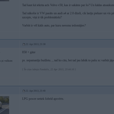
Tad kaut kā iekrita acīs Volvo v50, kas ir sakāms par šo? Un kādas atsauksme
Tad nākošie ir VW pasāts un audi a4 ar 2.0 dīzeli, cik lasīju piekare un vis pā
uzcepts, viņi ir tik problemātiski?
Varbūt ir vēl kāds auto, par kuru neesmu iedomājies?
22. Apr 2013, 23:38
850 + gāze
4
ps. nepamanīju budžetu..., tad ko citu, bet tad jau labāk to pašu xc varbūt jāpa
u pi vuškom
[ Šo ziņu laboja Fandulis, 22 Apr 2013, 23:44:10 ]
22. Apr 2013, 23:40
LPG power netiek šobrīd apsvērts.