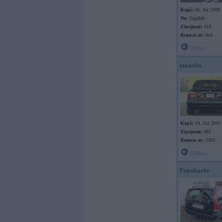
Kopš:
06. Jul 2009
No:
Sigulda
Ziņojumi:
410
Braucu ar:
4x4
Offline
maariss
Kopš:
19. Oct 2007
Ziņojumi:
385
Braucu ar:
2003
Offline
Papakarlo