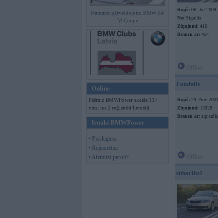
Kopš:
06. Jul 2009
Hamann pārveidojumi BMW Z4
No:
Sigulda
M Coupe
Ziņojumi:
410
Braucu ar:
4x4
Offline
Fandulis
Online
Pašreiz BMWPower skatās 117
Kopš:
29. Nov 200
viesi un 2 reģistrēti lietotāji.
Ziņojumi:
13928
Braucu ar:
sipisnīk
Ienākt BMWPower
• Pieslēgties
• Reģistrēties
Offline
• Aizmirsi paroli?
suhariks1