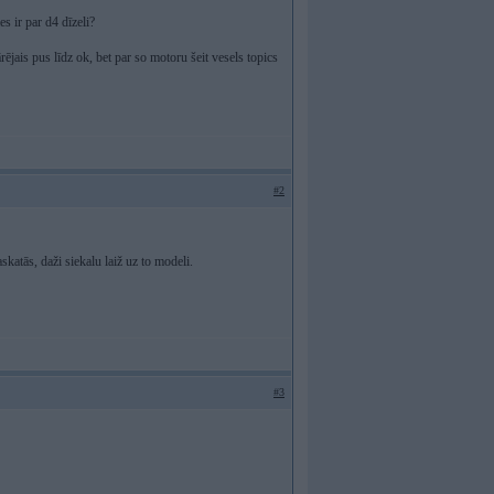
s ir par d4 dīzeli?
rējais pus līdz ok, bet par so motoru šeit vesels topics
#2
skatās, daži siekalu laiž uz to modeli.
#3