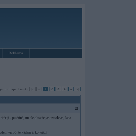
Reklāma
jumi • Lapa 1 no 4 •
|«
«
1
2
3
4
»
»|
#1
tēriji - patēriņš, un ekspluatācijas izmaksas, laba
deli, varbūt te kādam ir ko teikt?