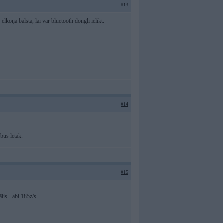
#13
oņa balstā, lai var bluetooth dongli ielikt.
#14
 būs lētāk.
#15
s - abi 185z/s.