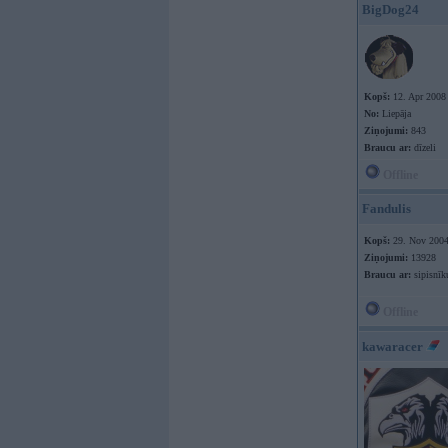
BigDog24
Kopš:
12. Apr 2008
No:
Liepāja
Ziņojumi:
843
Braucu ar:
dīzeli
Offline
Fandulis
Kopš:
29. Nov 200
Ziņojumi:
13928
Braucu ar:
sipisnīk
Offline
kawaracer