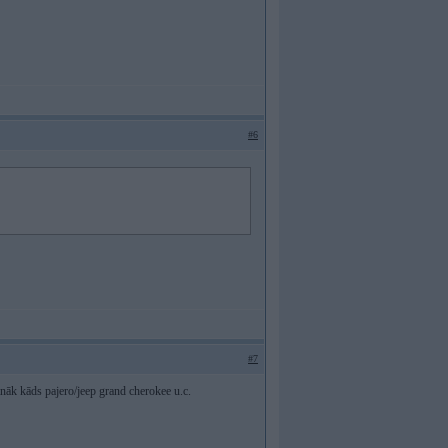
#6
#7
anāk kāds pajero/jeep grand cherokee u.c.