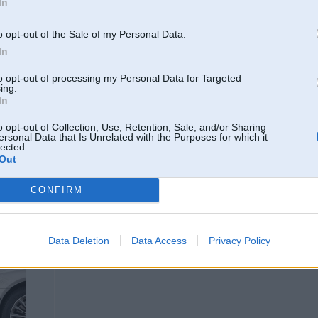
In
kolhozs?
o opt-out of the Sale of my Personal Data.
In
22. Apr 2013, 23:49
to opt-out of processing my Personal Data for Targeted
ing.
In
22 Apr 2013, 23:48:49 karlsonss rakstīja:
ko noziimee piesnigushi celji?
o opt-out of Collection, Use, Retention, Sale, and/or Sharing
kolhozs?
ersonal Data that Is Unrelated with the Purposes for which it
lected.
Out
Slikti tīrīts pagasta ceļš ~ 2 km līdz pleskavenei
CONFIRM
22. Apr 2013, 23:51
Data Deletion
Data Access
Privacy Policy
Ar V50 diez ko tālu tu tajos sniegos netiksi