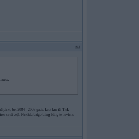
#12
anaaks.
ā pirkt, bet 2004 - 2008 gads. kaut kur tā. Tiek
fūres savā ceļā. Nekādu baigo bling bling te neviens