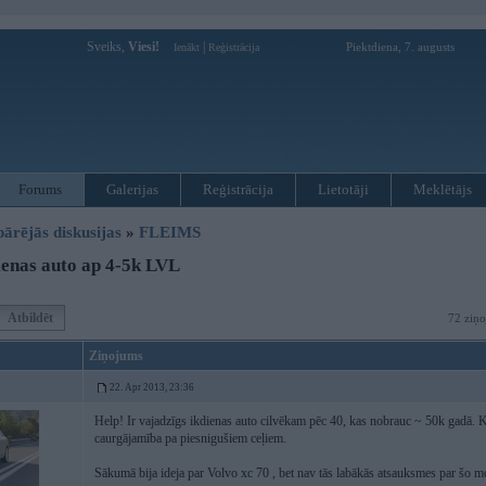
Sveiks,
Viesi!
|
Piektdiena, 7. augusts
Ienākt
Reģistrācija
Forums
Galerijas
Reģistrācija
Lietotāji
Meklētājs
pārējās diskusijas
»
FLEIMS
enas auto ap 4-5k LVL
Atbildēt
72 ziņo
Ziņojums
22. Apr 2013, 23:36
Help! Ir vajadzīgs ikdienas auto cilvēkam pēc 40, kas nobrauc ~ 50k gadā. Kri
caurgājamība pa piesnigušiem ceļiem.
Sākumā bija ideja par Volvo xc 70 , bet nav tās labākās atsauksmes par šo mo