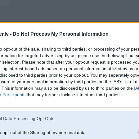
.lv -
Do Not Process My Personal Information
22. Apr 2013, 23:48
to opt-out of the sale, sharing to third parties, or processing of your per
S500 long veelams ap 2000 gadu
formation for targeted advertising by us, please use the below opt-out s
r selection. Please note that after your opt-out request is processed y
Visi tavi nosauktie modeli ir taadi ljar ljar un pa 5000 ls nekas super nesanaa
eing interest-based ads based on personal information utilized by us or
disclosed to third parties prior to your opt-out. You may separately opt-
losure of your personal information by third parties on the IAB’s list of
. This information may also be disclosed by us to third parties on the
IA
Participants
that may further disclose it to other third parties.
l Data Processing Opt Outs
22. Apr 2013, 23:48
o opt-out of the Sharing of my personal data.
ko noziimee piesnigushi celji?