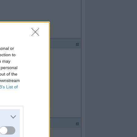
#8
sonal or
ection to
ou may
ks.
 personal
out of the
 downstream
B’s List of
#9