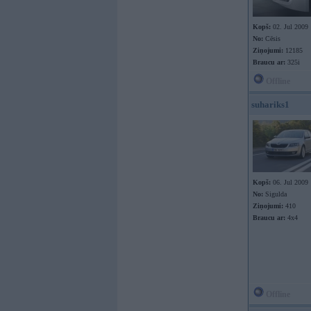
Kopš:
02. Jul 2009
No:
Cēsis
Ziņojumi:
12185
Braucu ar:
325i
Offline
suhariks1
Kopš:
06. Jul 2009
No:
Sigulda
Ziņojumi:
410
Braucu ar:
4x4
Offline