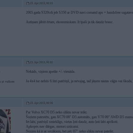
23. Apr 2013, 00:01
2005.gada S320cdi jeb S350 ar DVD navi comand aps + handsfree sagatave elk
Autiņam jābūt ērtam, ekonomiskam. It īpaši ja tik daudz brauc.
23. Apr 2013, 00:02
Nekāds, viņiem apetīte +/- vienāda.
4
Ja 4x4 tur nebūs 6 litri patēriņš, ja nevajag, tad jāņem tautas vāģis vai škoda,
u pi vuškom
23. Apr 2013, 00:06
Par Volvo XC70 D5 neko sliktu nevar teikt.
Šoziem patestēts, gan XC70 08" D5 automāts, gan V70 09" AWD D5 manuāli
Iet labi, patēriņš smieklīgs, vietas ļoti daudz, auto ļoti labi aprīkoti.
Apkopes nav dārgas, motori uzticami.
Nezinu kā ir ar vecākiem, bet pēc 07" neko sliktu nevar pateikt.