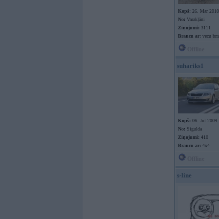
Kopš:
26. Mar 2010
No:
Varakļāni
Ziņojumi:
3111
Braucu ar:
vecu bmw
Offline
suhariks1
Kopš:
06. Jul 2009
No:
Sigulda
Ziņojumi:
410
Braucu ar:
4x4
Offline
s-line