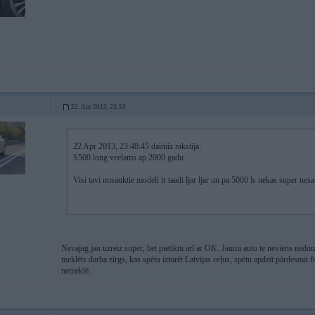
22. Apr 2013, 23:53
22 Apr 2013, 23:48:45 dainiiz rakstīja:
S500 long veelams ap 2000 gadu
Visi tavi nosauktie modeli ir taadi ljar ljar un pa 5000 ls nekas super nes
Nevajag jau uzreiz super, bet pietiktu arī ar OK. Jaunu auto te neviens nedom
meklēts darba zirgs, kas spētu izturēt Latvijas ceļus, spētu apdzīt pārdesmit 
nemeklē.