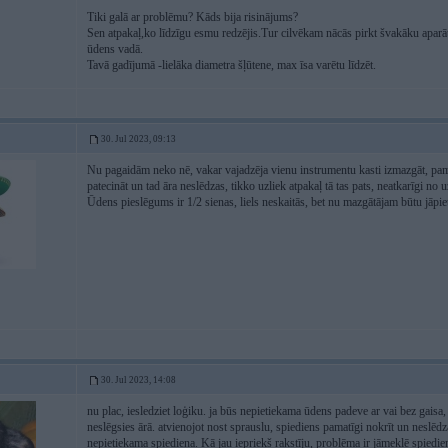
Tiki galā ar problēmu? Kāds bija risinājums?
Sen atpakaļ,ko līdzīgu esmu redzējis.Tur cilvēkam nācās pirkt švakāku aparāt
ūdens vadā.
Tavā gadījumā -lielāka diametra šļūtene, max īsa varētu līdzēt.
30. Jul 2023, 09:13
Nu pagaidām neko nē, vakar vajadzēja vienu instrumentu kasti izmazgāt, pa
patecināt un tad āra neslēdzas, tikko uzliek atpakaļ tā tas pats, neatkarīgi no u
Ūdens pieslēgums ir 1/2 sienas, liels neskaitās, bet nu mazgātājam būtu jāpiet
30. Jul 2023, 14:08
nu plac, iesledziet loģiku. ja būs nepietiekama ūdens padeve ar vai bez gais
neslēgsies ārā. atvienojot nost sprauslu, spiediens pamatīgi nokrīt un neslēdza
nepietiekama spiediena. Kā jau iepriekš rakstīju, problēma ir jāmeklē spiediena