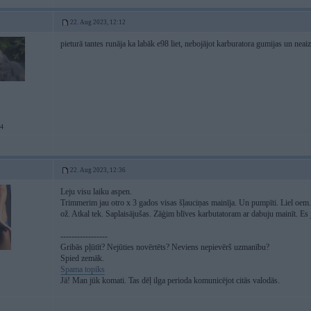
22. Aug 2023, 12:12
pieturā tantes runāja ka labāk e98 liet, nebojājot karburatora gumijas un neai
34
22. Aug 2023, 12:36
Leju visu laiku aspen.
Trimmerim jau otro x 3 gados visas šļauciņas mainīja. Un pumpīti. Liel oem. 
ož. Atkal tek. Saplaisājušas. Zāģim blīves karbutatoram ar dabuju mainīt. Es j
-----------------
Gribās pļūtīt? Nejūties novērtēts? Neviens nepievērš uzmanību?
Spied zemāk.
Spama topiks
Jā! Man jūk komati. Tas dēļ ilga perioda komunicējot citās valodās.