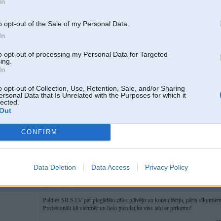
In
o opt-out of the Sale of my Personal Data.
In
[/url]
to opt-out of processing my Personal Data for Targeted
Kā jums roboti, visu izstaigā un nopļauj? Nenāk mājā pie kājām pielikuši nop
ing.
In
[ Šo ziņu laboja marciss, 10 Aug 2023, 12:09:42 ]
o opt-out of Collection, Use, Retention, Sale, and/or Sharing
ersonal Data that Is Unrelated with the Purposes for which it
lected.
Out
10. Aug 2023, 12:44
Robotiem nav ne vainas, viss strādā.
CONFIRM
Data Deletion
Data Access
Privacy Policy
22. Aug 2023, 09:32
Paldies SILS.LV par piegādāto zāles pļāvēju un konsultāciju, pāris sīkumiem 
Profesionāli kā vienmēr un lieki piebilst,ka viss labi ar pirkumu!