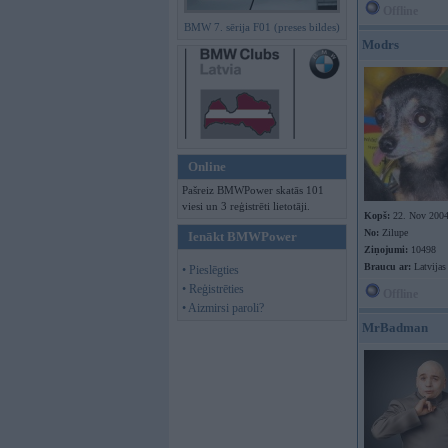
Offline
BMW 7. sērija F01 (preses bildes)
Modrs
Online
Pašreiz BMWPower skatās 101
viesi un 3 reģistrēti lietotāji.
Kopš:
22. Nov 200
No:
Zilupe
Ienākt BMWPower
Ziņojumi:
10498
Braucu ar:
Latvijas
• Pieslēgties
• Reģistrēties
Offline
• Aizmirsi paroli?
MrBadman