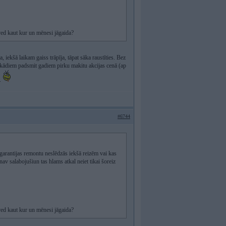
ved kaut kur un mēnesi jāgaida?
 iekšā laikam gaiss trāpīja, tāpat sāka raustīties. Bez
ms kādiem padsmit gadiem pirku makitu akcijas cenā (ap
+.
#6744
z garantijas remontu neslēdzās iekšā reizēm vai kas
 nav salabojušiun tas hlams atkal neiet tikai šoreiz
ved kaut kur un mēnesi jāgaida?