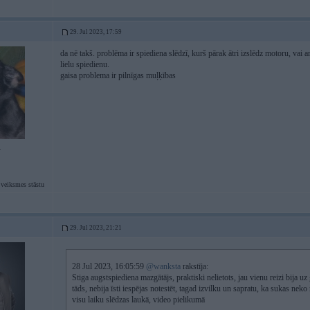
29. Jul 2023, 17:59
da nē takš. problēma ir spiediena slēdzī, kurš pārak ātri izslēdz motoru, vai
lielu spiedienu.
gaisa problema ir pilnīgas muļķības
4
 veiksmes stāstu
29. Jul 2023, 21:21
28 Jul 2023, 16:05:59
@wanksta
rakstīja:
Stiga augstspiediena mazgātājs, praktiski nelietots, jau vienu reizi bija u
tāds, nebija īsti iespējas notestēt, tagad izvilku un sapratu, ka sukas neko
visu laiku slēdzas laukā, video pielikumā