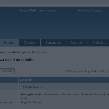
Sveiks,
Viesi!
|
Piektdiena, 7. augusts
Ienākt
Reģistrācija
Forums
Galerijas
Reģistrācija
Lietotāji
Meklētājs
pārējās diskusijas
»
Tērzētava
a darbi un tehnika
Atbildēt
8590 ziņojumi • Lapa 338 no 430 •
Ziņojums
28. Jul 2023, 23:27
Neko gāzt nevajag, jānoņem augstspiediena gals un jāpatecina ūdens caur pisto
4
aiziet.
Stigai moš tas pats.
u pi vuškom