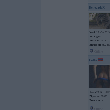
RenegadeX
Kopš:
23. Oct 2015
No:
Jelgava
Ziņojumi:
3448
Braucu ar:
e39, pc
Offline
Lafter
Kopš:
23. Sep 2007
Ziņojumi:
28686
Braucu ar:
wv
Offline