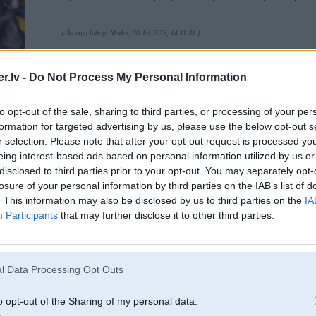
[ Šo ziņu laboja Modrs, 30 Jul 2023, 14:11:31 ]
4
.lv -
Do Not Process My Personal Information
 veiksmes stāstu
to opt-out of the sale, sharing to third parties, or processing of your per
formation for targeted advertising by us, please use the below opt-out s
r selection. Please note that after your opt-out request is processed y
10. Aug 2023, 12:09
eing interest-based ads based on personal information utilized by us or
disclosed to third parties prior to your opt-out. You may separately opt-
Nemetīgi man tiek reklamēts LEDakciju aizdomīgi letāis Obrex robots pļāvē
losure of your personal information by third parties on the IAB’s list of
https://ledakcijas.lv/en/collections/smart-roboti-zalesplaveji
Kāds ir notestējis, naudas izmešana vai var testam uz pāris sezonām paņemt?
. This information may also be disclosed by us to third parties on the
IA
Participants
that may further disclose it to other third parties.
In general mani uztrauc vai robots atradīs ceļu no mājas priekās uz aizmuguri,
mauriņa uz otro. Te shēma paintā:
[url=https://ibb.co/Xb4t5yp]
l Data Processing Opt Outs
F31
o opt-out of the Sharing of my personal data.