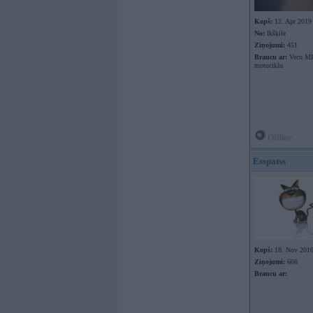
Kopš:
12. Apr 2019
No:
Ikšķile
Ziņojumi:
451
Braucu ar:
Vecu M
motociklu
Offline
Esspatss
Kopš:
18. Nov 201
Ziņojumi:
666
Braucu ar: