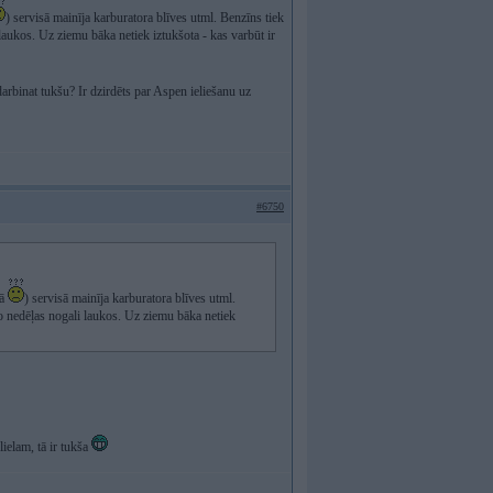
) servisā mainīja karburatora blīves utml. Benzīns tiek
laukos. Uz ziemu bāka netiek iztukšota - kas varbūt ir
arbinat tukšu? Ir dzirdēts par Aspen ieliešanu uz
#6750
kā
) servisā mainīja karburatora blīves utml.
ro nedēļas nogali laukos. Uz ziemu bāka netiek
lielam, tā ir tukša