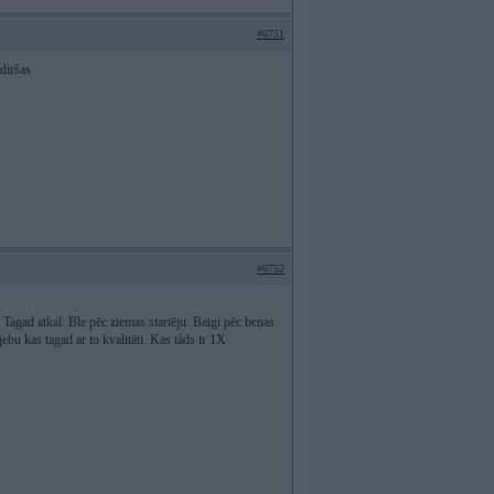
#6751
zdiršas
#6752
Tagad atkal. Ble pēc ziemas startēju. Baigi pēc beņas
ebu kas tagad ar to kvalitāti. Kas tàds ir 1X