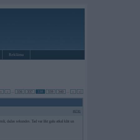
Reklāma
|«
«
...
336
337
338
339
340
...
»
»|
#6741
li, dažas sekundes. Tad var likt galu atkal klāt un