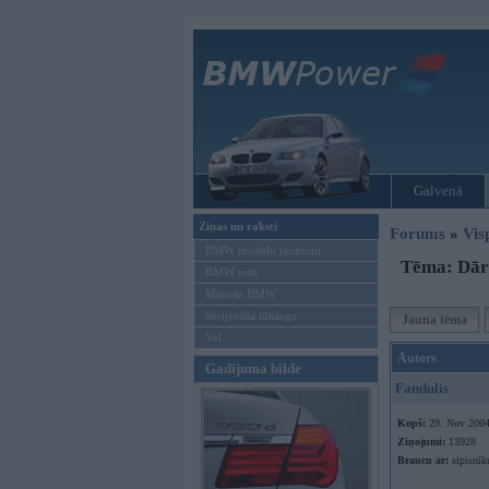
Galvenā
Ziņas un raksti
Forums
»
Vis
BMW modeļu jaunumi
Tēma: Dārz
BMW testi
Mēneša BMW
Sērijveida tūnings
Jauna tēma
Vel...
Autors
Gadījuma bilde
Fandulis
Kopš:
29. Nov 200
Ziņojumi:
13928
Braucu ar:
sipisnīk