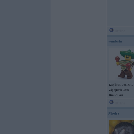
Offline
wanksta
Kopš:
05. Jun 2012
Ziņojumi:
7889
Braucu ar:
Offline
Modrs