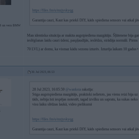
https://files.fm/u/mzjyskyqg
Garantija cauri, Kaut kas priekš DIY, kāds spiediena sensors vai atkal jā
B un vecu BMW
Man identiska situācija ar makita augstpiediena mazgātāju. Šļūtenene bija gara,
ieslēgšanas laidu cauri ūdeni, paspļaudījās, ieslēdzu, strādāja normāli. Pir
70 LVL) ar domu, ka vismaz kādu sezonu izturēs. Izturēja laikam 10 gadus
30. Jul 2023, 06:53
28 Jul 2023, 16:05:59
@wanksta
rakstīja:
Stiga augstspiediena mazgātājs, praktiski nelietots, jau vienu reizi bija u
tāds, nebija īsti iespējas notestēt, tagad izvilku un sapratu, ka sukas neko
visu laiku slēdzas laukā, video pielikumā
6
https://files.fm/u/mzjyskyqg
Garantija cauri, Kaut kas priekš DIY, kāds spiediena sensors vai atkal jā