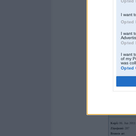
Opted 
I want t
Opted 
I want 
Advertis
Opted 
I want t
of my P
Offline
was col
Opted 
XK220
Kopš:
26. Dec 2015
No:
Rīga
Ziņojumi:
3310
Braucu ar:
zirgu
Offline
er673
Kopš:
06. Jun 2011
Ziņojumi:
287
Braucu ar: