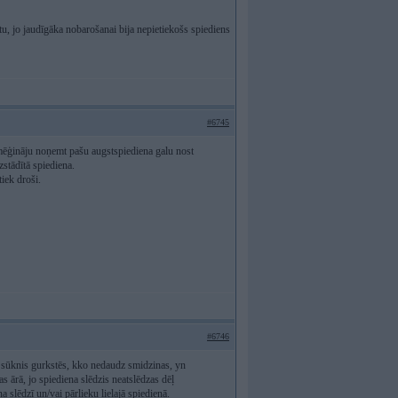
u, jo jaudīgāka nobarošanai bija nepietiekošs spiediens
#6745
mēģināju noņemt pašu augstspiediena galu nost
zstādītā spiediena.
iek droši.
#6746
a, sūknis gurkstēs, kko nedaudz smidzinas, yn
s ārā, jo spiediena slēdzis neatslēdzas dēļ
 slēdzī un/vai pārlieku lielajā spiedienā.