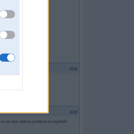
ļautie zāles gabali?
#6748
#6749
ko pie reizes iekļāvāt pasūtījumā un piegādājāt!