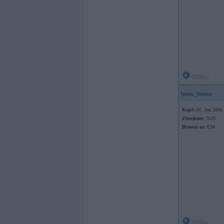
Offline
bum_bumz
Kopš:
05. Jan 2006
Ziņojumi:
7629
Braucu ar:
E34
Offline