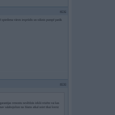
#6742
 arī spiediena vārsts iesprūdis un sūknis pumpē parāk
#6743
z garantijas remontu neslēdzās iekšā reizēm vai kas
 nav salabojušiun tas hlams atkal neiet tikai šoreiz