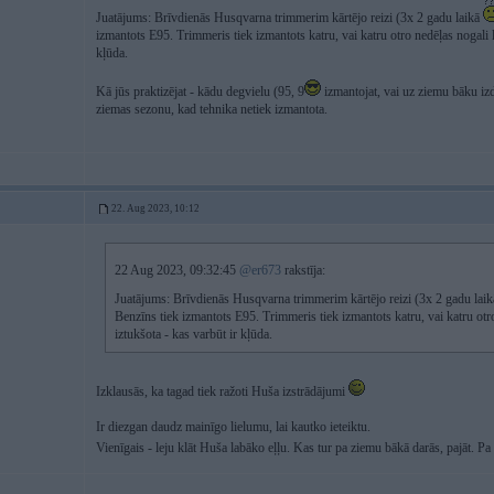
Juatājums: Brīvdienās Husqvarna trimmerim kārtējo reizi (3x 2 gadu laikā
izmantots E95. Trimmeris tiek izmantots katru, vai katru otro nedēļas nogali 
kļūda.
Kā jūs praktizējat - kādu degvielu (95, 9
izmantojat, vai uz ziemu bāku izd
ziemas sezonu, kad tehnika netiek izmantota.
22. Aug 2023, 10:12
22 Aug 2023, 09:32:45
@er673
rakstīja:
Juatājums: Brīvdienās Husqvarna trimmerim kārtējo reizi (3x 2 gadu lai
Benzīns tiek izmantots E95. Trimmeris tiek izmantots katru, vai katru ot
iztukšota - kas varbūt ir kļūda.
Izklausās, ka tagad tiek ražoti Huša izstrādājumi
Ir diezgan daudz mainīgo lielumu, lai kautko ieteiktu.
Vienīgais - leju klāt Huša labāko eļļu. Kas tur pa ziemu bākā darās, pajāt. Pa 