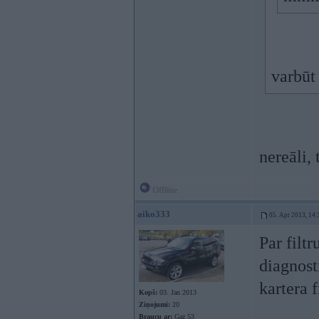
varbūt
nereāli,
Offline
aiko333
05. Apr 2013, 14:
Par filtr
diagnost
kartera f
Kopš:
03. Jan 2013
Ziņojumi:
20
Braucu ar:
Gaz 53