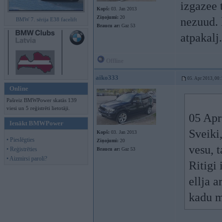
izgazee t
Kopš:
03. Jan 2013
Ziņojumi:
20
nezuud. 
BMW 7. sērija E38 facelift
Braucu ar:
Gaz 53
atpakalj.
Offline
aiko333
05. Apr 2013, 00:
Online
Pašreiz BMWPower skatās 139
viesi un 5 reģistrēti lietotāji.
05 Apr
Ienākt BMWPower
Sveiki
Kopš:
03. Jan 2013
• Pieslēgties
Ziņojumi:
20
vesu, t
• Reģistrēties
Braucu ar:
Gaz 53
• Aizmirsi paroli?
Ritigi 
ellja a
kadu m