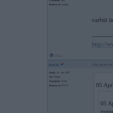
Ziņojumi:
900
Braucu ar:
subaru
varbūt ū
----------
http://
Offline
daticho
05. Apr 2013, 14:
Kopš:
11. Jun 2007
No:
Zilupe
Ziņojumi:
11432
05 Apr
Braucu ar:
FN-15
05 Ap
mmmm