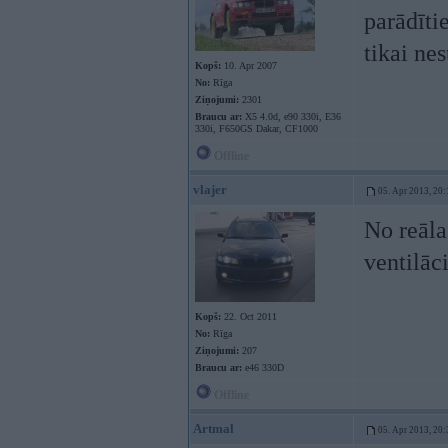
parādīti
tikai ne
Kopš:
10. Apr 2007
No:
Rīga
Ziņojumi:
2301
Braucu ar:
X5 4.0d, e90 330i, E36
330i, F650GS Dakar, CF1000
Offline
vlajer
05. Apr 2013, 20:
No reāla
ventilāc
Kopš:
22. Oct 2011
No:
Rīga
Ziņojumi:
207
Braucu ar:
e46 330D
Offline
Artmal
05. Apr 2013, 20: