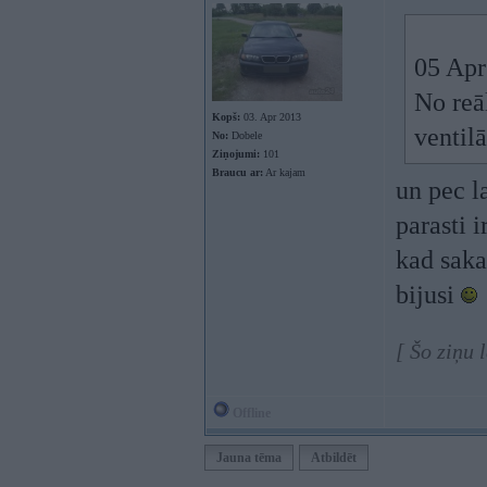
05 Apr
No reāl
Kopš:
03. Apr 2013
ventil
No:
Dobele
Ziņojumi:
101
Braucu ar:
Ar kajam
un pec l
parasti 
kad sak
bijusi
[ Šo ziņu 
Offline
Jauna tēma
Atbildēt