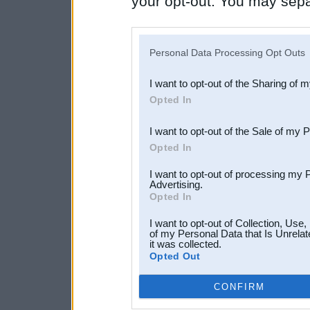
your opt-out. You may separ
disclosure of your personal
IAB’s list of downstream pa
Personal Data Processing Opt Outs
also be disclosed by us to 
I want to opt-out of the Sharing of 
Downstream Participants
th
Opted In
third parties.
I want to opt-out of the Sale of my 
Opted In
I want to opt-out of processing my 
Advertising.
Opted In
I want to opt-out of Collection, Use
of my Personal Data that Is Unrelat
it was collected.
Opted Out
CONFIRM