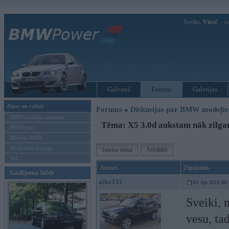
Sveiks,
Viesi!
Ie
Galvenā
Forums
Galerijas
Ziņas un raksti
Forums
»
Diskusijas par BMW modeļi
BMW modeļu jaunumi
Tēma: X5 3.0d aukstam nāk zilgan
BMW testi
Mēneša BMW
Sērijveida tūnings
Jauna tēma
Atbildēt
Vel...
Autors
Ziņojums
Gadījuma bilde
aiko333
05. Apr 2013, 00:
Sveiki, 
vesu, ta