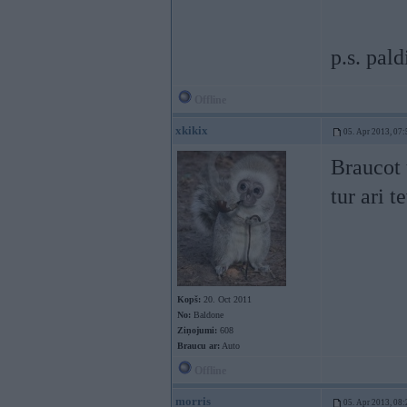
p.s. pald
Offline
xkikix
05. Apr 2013, 07:
Braucot 
tur ari t
Kopš:
20. Oct 2011
No:
Baldone
Ziņojumi:
608
Braucu ar:
Auto
Offline
morris
05. Apr 2013, 08: