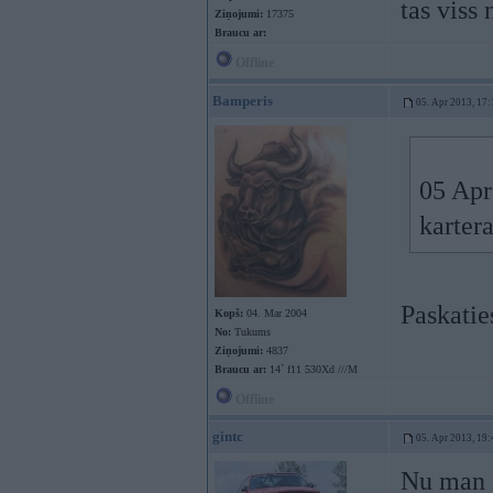
tas viss
Ziņojumi:
17375
Braucu ar:
Offline
Bamperis
05. Apr 2013, 17:
05 Apr
kartera
Paskaties
Kopš:
04. Mar 2004
No:
Tukums
Ziņojumi:
4837
Braucu ar:
14` f11 530Xd ///M
Offline
gintc
05. Apr 2013, 19:
Nu man R