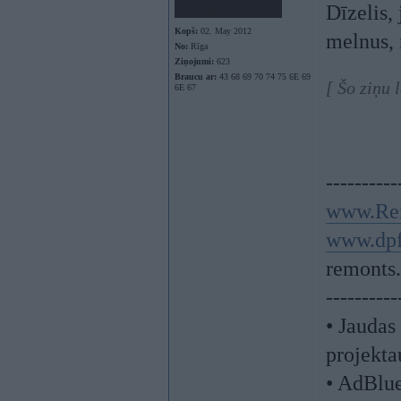
Dīzelis, 
Kopš:
02. May 2012
melnus, 
No:
Rīga
Ziņojumi:
623
Braucu ar:
43 68 69 70 74 75 6E 69
[ Šo ziņu 
6E 67
----------
www.Re
www.dpf-
remonts.
----------
• Jaudas
projekta
• AdBlu