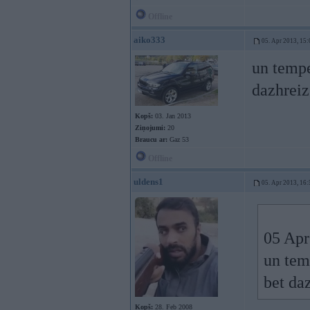
Offline
aiko333
05. Apr 2013, 15:
un tempe
dazhrei
Kopš:
03. Jan 2013
Ziņojumi:
20
Braucu ar:
Gaz 53
Offline
uldens1
05. Apr 2013, 16:
05 Apr
un tem
bet da
Kopš:
28. Feb 2008