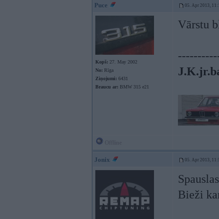
Puce
05. Apr 2013, 11:
Vārstu bl
----------
Kopš:
27. May 2002
J.K.jr.b
No:
Rīga
Ziņojumi:
6431
Braucu ar:
BMW 315 e21
Offline
Jonix
05. Apr 2013, 11:
Spauslas
Bieži kar