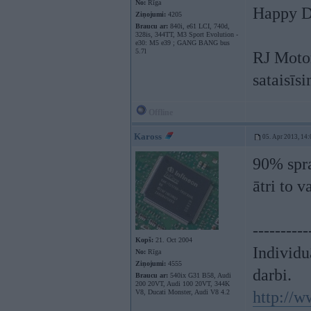
No:
Rīga
Happy Dr
Ziņojumi:
4205
Braucu ar:
840i, e61 LCI, 740d,
328is, 344TT, M3 Sport Evolution -
e30: M5 e39 ; GANG BANG bus
5.7l
RJ Motor
sataisīsi
Offline
Kaross
05. Apr 2013, 14:
90% spra
ātri to v
----------
Kopš:
21. Oct 2004
Individu
No:
Rīga
Ziņojumi:
4555
darbi.
Braucu ar:
540ix G31 B58, Audi
200 20VT, Audi 100 20VT, 344K
V8, Ducati Monster, Audi V8 4.2
http://w