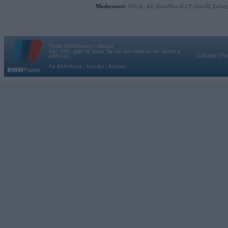
Moderatori:
968-jk
,
AV
,
AiwaShuraLLP
,
GirtzB
,
Lafter
Vortāls BMWPower.lv darbojas
kopš 2002. gada 14. maija. Tas nav auto klubs un nav saistīts ar
Galvena
|
Fo
BMW AG.
Par BMWPower
|
Kontakti
|
Reklāma