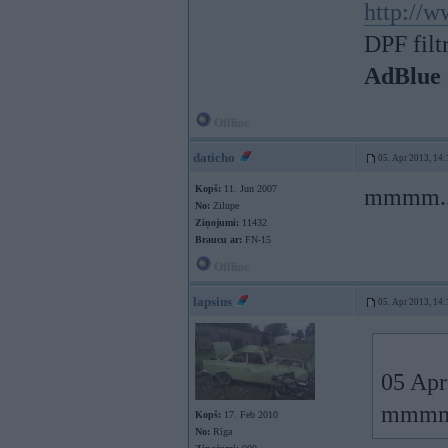
http://w
DPF filt
AdBlue 
Offline
daticho
05. Apr 2013, 14:
Kopš:
11. Jun 2007
mmmm.. 
No:
Zilupe
Ziņojumi:
11432
Braucu ar:
FN-15
Offline
lapsins
05. Apr 2013, 14:
05 Apr
mmmm..
Kopš:
17. Feb 2010
No:
Rīga