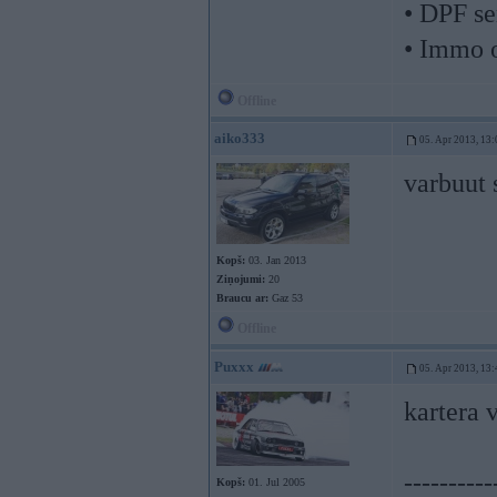
• DPF se
• Immo 
Offline
aiko333
05. Apr 2013, 13:
varbuut 
Kopš:
03. Jan 2013
Ziņojumi:
20
Braucu ar:
Gaz 53
Offline
Puxxx
05. Apr 2013, 13:
kartera v
----------
Kopš:
01. Jul 2005