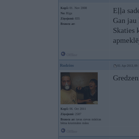
Kopš:
01. Nov 2008
Eļļa sad
No:
Rīga
Gan jau 
Ziņojumi:
835
Braucu ar:
Skaties 
apmeklē
Offline
Rudzins
05. Apr 2013, 09:
Gredzen
Kopš:
06. Oct 2011
Ziņojumi:
2587
Braucu ar:
tavas sievas māsīcas
bērna krustmātes māsu
Offline