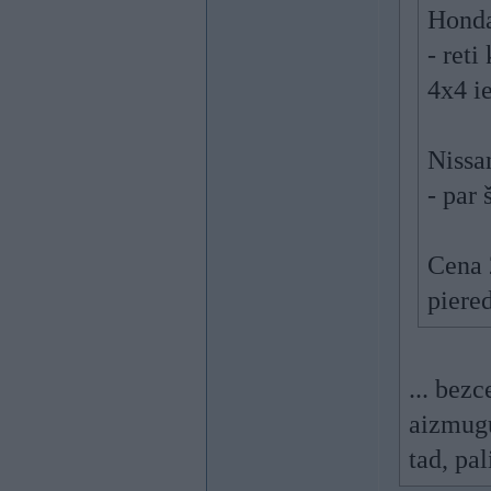
Hond
- ret
4x4 ie
Nissa
- par 
Cena 
piere
... bez
aizmugu
tad, pal