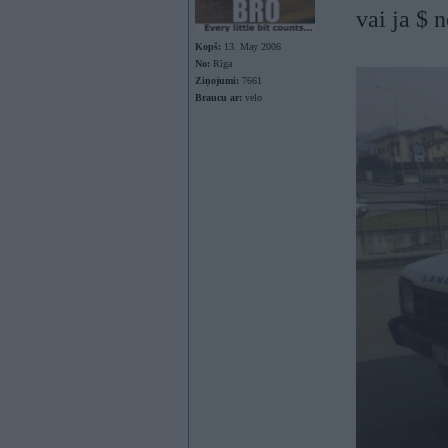
vai ja $ 
Kopš:
13. May 2006
No:
Rīga
Ziņojumi:
7661
Braucu ar:
velo