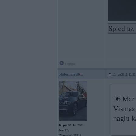
Spied uz 
Offline
plakanais
10. Jun 2013, 12:33
06 Mar 
Vismaz 
naglu k
Kopš:
02. Jul 2003
No:
Rīga
Ziņojumi:
25816