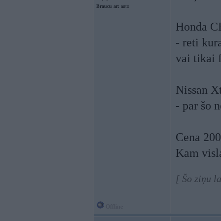
Braucu ar:
auto
Honda C
- reti ku
vai tikai
Nissan Xt
- par šo 
Cena 2000
Kam visl
[ Šo ziņu l
Offline