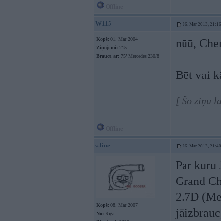
Offline
W115
06. Mar 2013, 21:16
Kopš:
01. Mar 2004
nūū, Cher
Ziņojumi:
215
Braucu ar:
75’ Mercedes 230/8
Bēt vai k
[ Šo ziņu 
Offline
s-line
06. Mar 2013, 21:40
Par kuru 
Grand Che
2.7D (Mer
Kopš:
08. Mar 2007
jāizbrauc
No:
Rīga