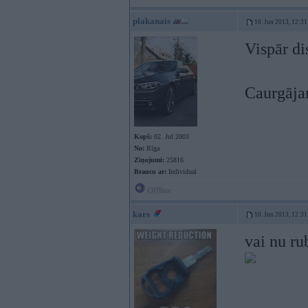
plakanais
10. Jun 2013, 12:31
Vispār di
Caurgājam
Kopš:
02. Jul 2003
No:
Rīga
Ziņojumi:
25816
Braucu ar:
Individual
Offline
kars
10. Jun 2013, 12:31
vai nu ru