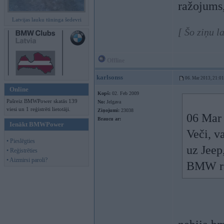
ražojums,
Latvijas lauku tūninga šedevri
[ Šo ziņu 
Offline
karlsonss
06. Mar 2013, 21:01
Online
Kopš:
02. Feb 2009
Pašreiz BMWPower skatās 139
No:
Jelgava
viesi un 1 reģistrēti lietotāji.
Ziņojumi:
23038
06 Mar 
Braucu ar:
Ienākt BMWPower
Veči, v
• Pieslēgties
uz Jeep
• Reģistrēties
• Aizmirsi paroli?
BMW raž