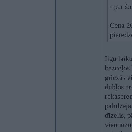
- par šo
Cena 20
pieredz
Ilgu laik
bezceļos 
griezās v
dubļos ar
rokasbrem
palīdzēj
dīzelis, p
viennozīm