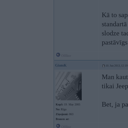
Kā to sap
standartā
slodze ta
pastāvīgs
Offline
GintsK
10. Jun 2013, 12:19
Man kaut 
tikai Jee
Bet, ja p
Kopš:
19. May 2005
No:
Rīga
Ziņojumi:
863
Braucu ar:
Offline