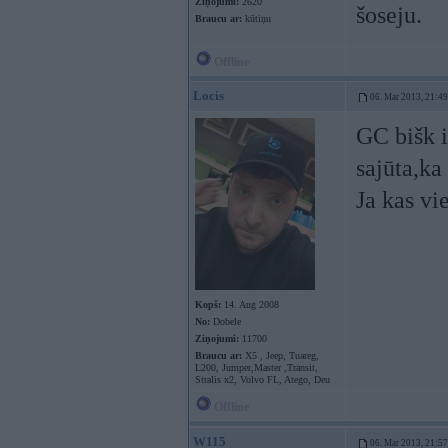
Ziņojumi:
2620
šoseju.
Braucu ar:
kūtiņu
Offline
Locis
06. Mar 2013, 21:49
GC bišk i
sajūta,ka
Ja kas vi
Kopš:
14. Aug 2008
No:
Dobele
Ziņojumi:
11700
Braucu ar:
X5 , Jeep, Tuareg,
L200, Jumper,Master ,Transit,
Stralis x2, Volvo FL, Atego, Deu
Offline
W115
06. Mar 2013, 21:57