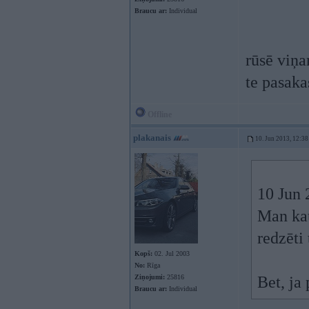
Braucu ar:
Individual
rūsē viņa
te pasaka
Offline
plakanais
10. Jun 2013, 12:38
10 Jun 
Man kau
redzēti
Kopš:
02. Jul 2003
No:
Rīga
Ziņojumi:
25816
Bet, ja
Braucu ar:
Individual