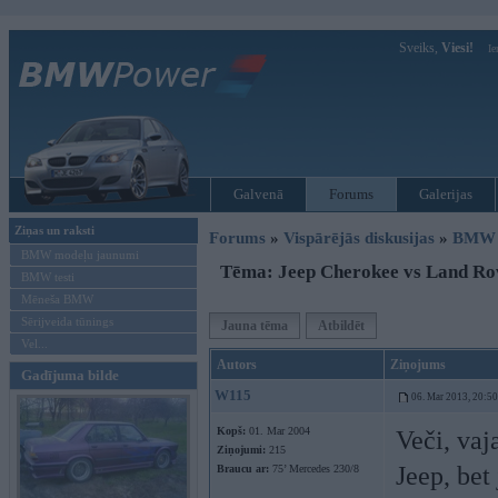
Sveiks,
Viesi!
Ie
Galvenā
Forums
Galerijas
Ziņas un raksti
Forums
»
Vispārējās diskusijas
»
BMW G
BMW modeļu jaunumi
Tēma: Jeep Cherokee vs Land Ro
BMW testi
Mēneša BMW
Sērijveida tūnings
Jauna tēma
Atbildēt
Vel...
Autors
Ziņojums
Gadījuma bilde
W115
06. Mar 2013, 20:50
Kopš:
01. Mar 2004
Veči, vaj
Ziņojumi:
215
Jeep, bet
Braucu ar:
75’ Mercedes 230/8