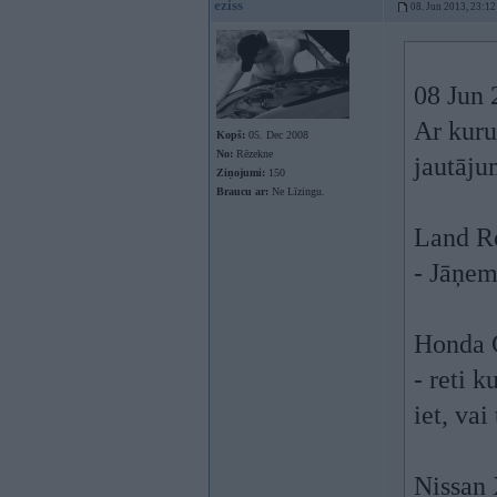
eziss
08. Jun 2013, 23:12
08 Jun 
Ar kuru
Kopš:
05. Dec 2008
No:
Rēzekne
jautāju
Ziņojumi:
150
Braucu ar:
Ne Līzingu.
Land Ro
- Jāņe
Honda
- reti 
iet, vai
Nissan 