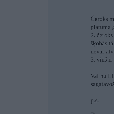
Čeroks me
platuma 
2. čeroks
šķobās tā
nevar atv
3. viņš i
Vai nu LR
sagatavoš
p.s.