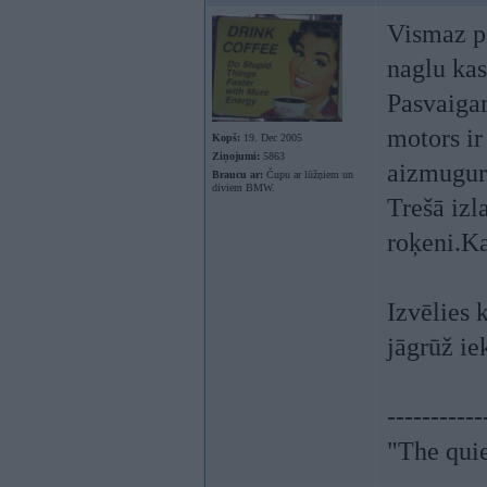
Vismaz p
naglu kas
Pasvaigam
motors ir
Kopš:
19. Dec 2005
Ziņojumi:
5863
aizmugurē
Braucu ar:
Čupu ar lūžņiem un
diviem BMW.
Trešā izl
roķeni.Ka 
Izvēlies 
jāgrūž ie
-----------
"The qui