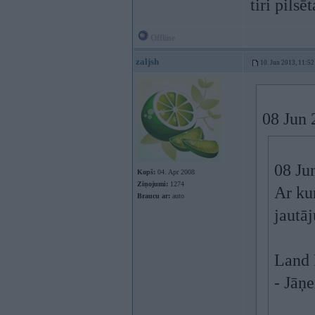
tiri pilsē
Offline
zaljsh
10. Jun 2013, 11:52
08 Jun 
08 Jun
Kopš:
04. Apr 2008
Ziņojumi:
1274
Ar ku
Braucu ar:
auto
jautā
Land 
- Jāņ