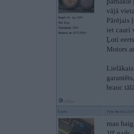
pamakle p
vājā viet
Kopš:
06. Apr 2003
Pārējais 
No:
Rīga
Ziņojumi:
3995
iet cauri 
Braucu ar:
BITURBO
Ļoti eert
Motors ar
Lielākai
garantēts
brauc tāl
Offline
Locis
06. Mar 2013, 22:07
man baigi
10' gads