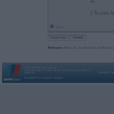
[ Šo ziņu l
Offline
Jauna tēma
Atbildēt
Moderatori:
968-jk
,
AV
,
AiwaShuraLLP
,
GirtzB
,
Lafter
Vortāls BMWPower.lv darbojas
kopš 2002. gada 14. maija. Tas nav auto klubs un nav saistīts ar
Galvena
|
Fo
BMW AG.
Par BMWPower
|
Kontakti
|
Reklāma