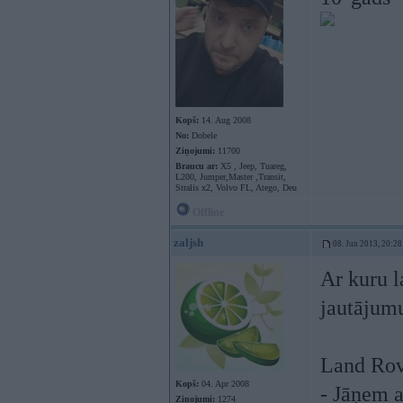
Kopš:
14. Aug 2008
No:
Dobele
Ziņojumi:
11700
Braucu ar:
X5 , Jeep, Tuareg,
L200, Jumper,Master ,Transit,
Stralis x2, Volvo FL, Atego, Deu
Offline
zaljsh
08. Jun 2013, 20:28
Ar kuru l
jautājumu
Land Rov
Kopš:
04. Apr 2008
- Jāņem 
Ziņojumi:
1274