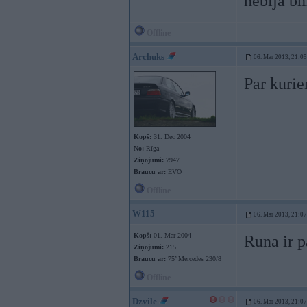
nebija b
Offline
Archuks
06. Mar 2013, 21:05
Par kurie
Kopš:
31. Dec 2004
No:
Rīga
Ziņojumi:
7947
Braucu ar:
EVO
Offline
W115
06. Mar 2013, 21:07
Kopš:
01. Mar 2004
Runa ir p
Ziņojumi:
215
Braucu ar:
75’ Mercedes 230/8
Offline
Dzvile
06. Mar 2013, 21:07