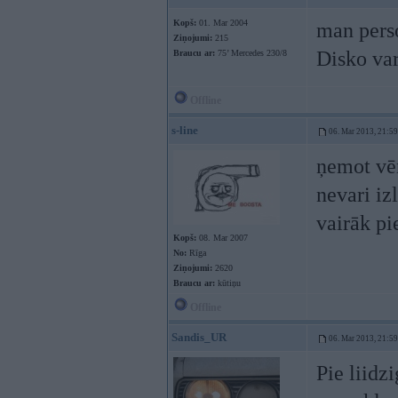
Kopš:
01. Mar 2004
man perso
Ziņojumi:
215
Disko var
Braucu ar:
75’ Mercedes 230/8
Offline
s-line
06. Mar 2013, 21:59
ņemot vēr
nevari iz
vairāk pi
Kopš:
08. Mar 2007
No:
Rīga
Ziņojumi:
2620
Braucu ar:
kūtiņu
Offline
Sandis_UR
06. Mar 2013, 21:59
Pie liidz