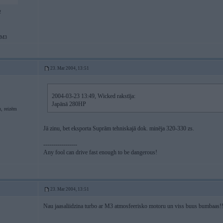
2
aM3
23. Mar 2004, 13:51
2004-03-23 13:49, Wicked rakstīja:
Japānā 280HP
, reizēm
Jā zinu, bet eksporta Suprām tehniskajā dok. minēja 320-330 zs.
-----------------
Any fool can drive fast enough to be dangerous!
23. Mar 2004, 13:51
Nau jaasaliidzina turbo ar M3 atmosfeerisko motoru un viss buus bumbaas!