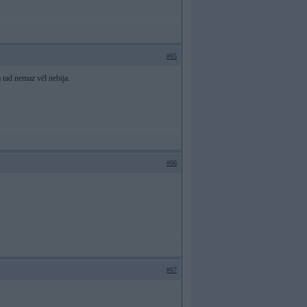
#65
 tad nemaz vēl nebija.
#66
#67