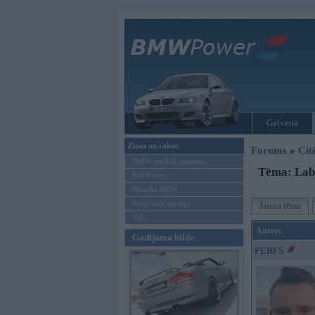
Galvenā
Ziņas un raksti
Forums
»
Cit
BMW modeļu jaunumi
Tēma: Labā
BMW testi
Mēneša BMW
Sērijveida tūnings
Jauna tēma
Vel...
Autors
Gadījuma bilde
PERFS