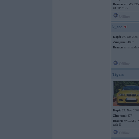
Braucu ar:
M5 RC-
OUTBACK
Offline
k_cee
Kopš:
07. Oct 2003
Ziņojumi:
4867
Braucu ar:
smaidu (
Offline
Tigers
Kopš:
29. Nov 200
Ziņojumi:
477
Braucu ar:
///M3, X
tech II
Offline