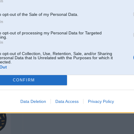
In
o opt-out of the Sale of my Personal Data.
Edzuli: 320 zs ir tam dzinējam. Pamaz. Vari ar mazām naudiņām pacelt stipri
Rūpnīcā ir ielikts liels potenciāls!
In
Jautājums - kādēļ rūpnīcā pašā šādu jaudu nelika??? Edzuli tikai nesaki, ka a
to opt-out of processing my Personal Data for Targeted
aizliegta. Pats par to rakstīji sakarā ar Nissan Skyline...
ing.
In
[ This message was edited by: gt99 on 2004-03-23 13:48 ]
o opt-out of Collection, Use, Retention, Sale, and/or Sharing
-----------------
ersonal Data that Is Unrelated with the Purposes for which it
Any fool can drive fast enough to be dangerous!
lected.
Out
CONFIRM
23. Mar 2004, 13:49
Japānā 280HP
-----------------
Data Deletion
Data Access
Privacy Policy
www.carcare.lv
Detailing Store
www.pinole.lv