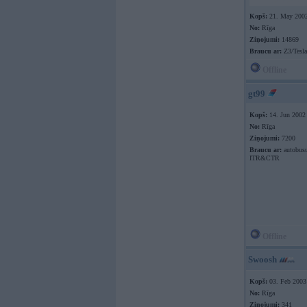
Kopš:
21. May 200
No:
Rīga
Ziņojumi:
14869
Braucu ar:
Z3/Tesl
Offline
gt99
Kopš:
14. Jun 2002
No:
Rīga
Ziņojumi:
7200
Braucu ar:
autobusu
ITR&CTR
Offline
Swoosh
Kopš:
03. Feb 2003
No:
Rīga
Ziņojumi:
341