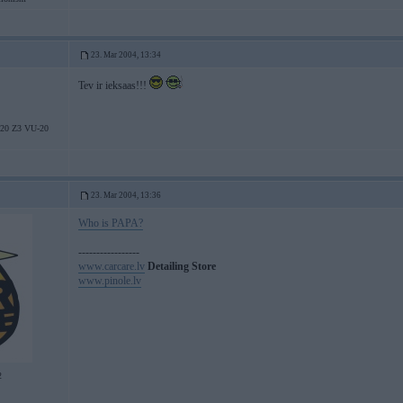
23. Mar 2004, 13:34
Tev ir ieksaas!!!
20 Z3 VU-20
23. Mar 2004, 13:36
Who is PAPA?
-----------------
www.carcare.lv
Detailing Store
www.pinole.lv
2