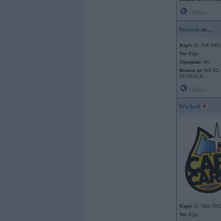
Offline
Swoosh
Kopš:
03. Feb 2003
No:
Rīga
Ziņojumi:
341
Braucu ar:
M5 RC-
OUTBACK
Offline
Wicked
Kopš:
21. May 200
No:
Rīga