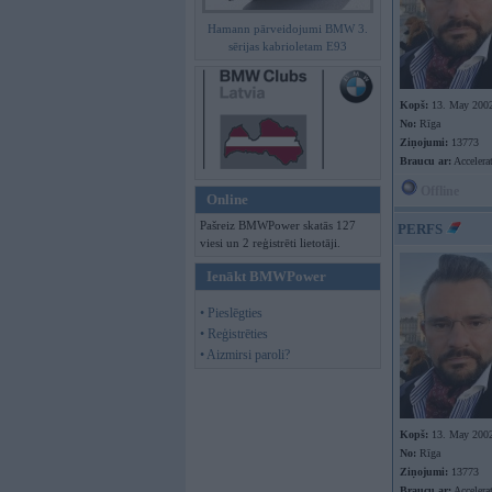
Hamann pārveidojumi BMW 3.
sērijas kabrioletam E93
Kopš:
13. May 200
No:
Rīga
Ziņojumi:
13773
Braucu ar:
Accelera
Offline
Online
Pašreiz BMWPower skatās 127
PERFS
viesi un 2 reģistrēti lietotāji.
Ienākt BMWPower
• Pieslēgties
• Reģistrēties
• Aizmirsi paroli?
Kopš:
13. May 200
No:
Rīga
Ziņojumi:
13773
Braucu ar:
Accelera