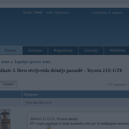
Sveiks,
Viesi!
|
Ceturtdiena, 6. augusts
Ienākt
Reģistrācija
Forums
Galerijas
Reģistrācija
Lietotāji
Meklētājs
i auto
»
Japāņu sporta auto
kais 3. litru sērijveida dzinējs pasaulē - Toyota 2JZ-GTE
Atbildēt
117 ziņojumi • 
Ziņojums
23. Mar 2004, 13:32
2004-03-23 13:31, Wicked rakstīja:
NU vispār pagāšgad es lasīju kautkādā avīzē par 10 atzītākajiem motor