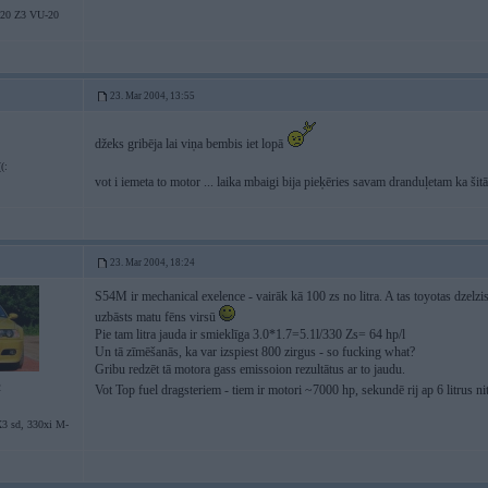
20 Z3 VU-20
23. Mar 2004, 13:55
džeks gribēja lai viņa bembis iet lopā
(:
vot i iemeta to motor ... laika mbaigi bija pieķēries savam dranduļetam ka ši
23. Mar 2004, 18:24
S54M ir mechanical exelence - vairāk kā 100 zs no litra. A tas toyotas dzelzi
uzbāsts matu fēns virsū
Pie tam litra jauda ir smieklīga 3.0*1.7=5.1l/330 Zs= 64 hp/l
Un tā zīmēšanās, ka var izspiest 800 zirgus - so fucking what?
Gribu redzēt tā motora gass emissoion rezultātus ar to jaudu.
2
Vot Top fuel dragsteriem - tiem ir motori ~7000 hp, sekundē rij ap 6 litrus 
3 sd, 330xi M-