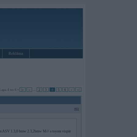
Reklāma
Lapa 4 no 6 •
|«
«
...
2
3
4
5
6
»
»|
#61
iem ASV 1.3,0 bmw 2.3,2bmw M/// a toyota vispār