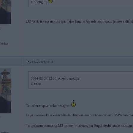
tur nefigurē
2JZ-GTE ir vecs motors jau. Tajos Engine Awards katru gadu jaunos saliidzi
2
tionism
23. Mar 2004, 13:34
2004-03-23 13:26, edzulis rakstīja:
ei rataa
Tu tachu vispaar neko nesaproti
Es jau nesaku ka atklaati atbalstu Toyotas motora ievietoshanu BMW virsbu
2
Tu tieshaam domaa ka M3 motors ir labaaks par Supra tieshi jaudas celshan
tionism