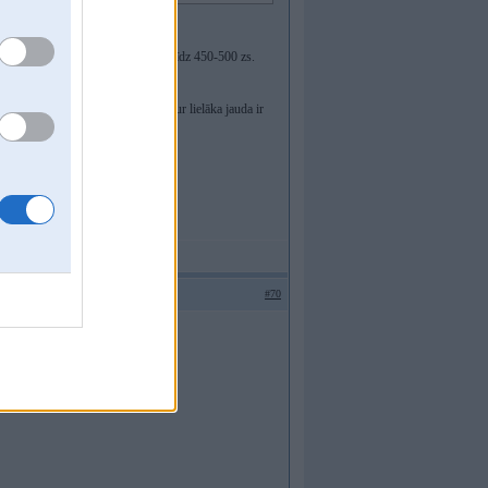
 augstāk - ar dažiem tūkstošiem $ līdz 450-500 zs.
izmirsi par japānas likumdošanu, kur lielāka jauda ir
#70