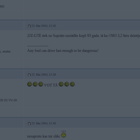
aM3
23. Mar 2004, 13:36
2JZ-GTE tiek uz Suprām uzstādīts kopš 93 gada. tā ka ///M3 3,2 litru dzinēja
-----------------
Any fool can drive fast enough to be dangerous!
, reizēm
23. Mar 2004, 13:38
VOT TĀ
20 Z3 VU-20
23. Mar 2004, 13:40
nesaprotu kas tur slikc