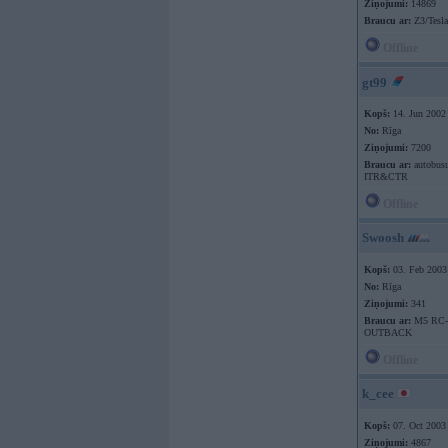
Ziņojumi:
14869
Braucu ar:
Z3/Tesl
Offline
gt99
Kopš:
14. Jun 2002
No:
Rīga
Ziņojumi:
7200
Braucu ar:
autobusu
ITR&CTR
Offline
Swoosh
Kopš:
03. Feb 2003
No:
Rīga
Ziņojumi:
341
Braucu ar:
M5 RC-
OUTBACK
Offline
k_cee
Kopš:
07. Oct 2003
Ziņojumi:
4867