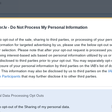
(:
23. Mar 2004, 13:43
.lv -
Do Not Process My Personal Information
2004-03-23 13:34, Prfctyon rakstīja:
Tu tachu vispaar neko nesaproti
to opt-out of the sale, sharing to third parties, or processing of your per
formation for targeted advertising by us, please use the below opt-out s
Es jau nesaku ka atklaati atbalstu Toyotas motora ievietoshanu BMW vir
r selection. Please note that after your opt-out request is processed y
eing interest-based ads based on personal information utilized by us or
Tu tieshaam domaa ka M3 motors ir labaaks par Supra tieshi jaudas cels
2
disclosed to third parties prior to your opt-out. You may separately opt-
losure of your personal information by third parties on the IAB’s list of
. This information may also be disclosed by us to third parties on the
IA
11TT, 951,
Nemanīju, ka te teica par jaudas celšanu. Tas, ka uzcelt biturbo motam jaudu 
son t4
Participants
that may further disclose it to other third parties.
23. Mar 2004, 13:48
l Data Processing Opt Outs
2004-03-23 13:43, edzulis rakstīja:
o opt-out of the Sharing of my personal data.
Nemanīju, ka te teica par jaudas celšanu. Tas, ka uzcelt biturbo motam jau
, reizēm