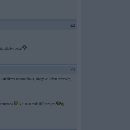
#73
tādu pābūvi veica
..
#74
s - uzbliezts motora bloks, smags ar lielām rezervēm,
nitrometāna
A tu te ar sūda 800 zirgiem
)))