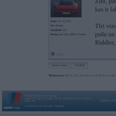
Zini, pa
kas ir l
Kopš:
24. Jul 2012
Tīri viz
No:
Jūrmala
Ziņojumi:
325
pušu un 
Braucu ar:
Audi, BMW, Porsche
Riddler,
Offline
Jauna tēma
Atbildēt
Moderatori:
968-jk
,
AV
,
AiwaShuraLLP
,
Bude
,
GirtzB
,
Vortāls BMWPower.lv darbojas
kopš 2002. gada 14. maija. Tas nav auto klubs un nav saistīts ar
Galvena
|
Fo
BMW AG.
Par BMWPower
|
Kontakti
|
Reklāma