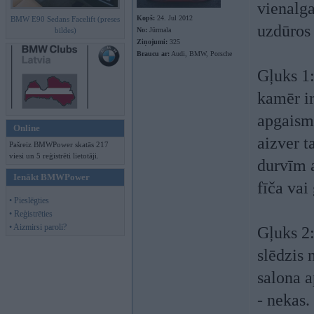
vienalga
Kopš:
24. Jul 2012
BMW E90 Sedans Facelift (preses
uzdūros 
bildes)
No:
Jūrmala
Ziņojumi:
325
Braucu ar:
Audi, BMW, Porsche
Gļuks 1:
kamēr i
apgaism
Online
aizver 
Pašreiz BMWPower skatās 217
viesi un 5 reģistrēti lietotāji.
durvīm a
Ienākt BMWPower
fīča vai
• Pieslēgties
• Reģistrēties
• Aizmirsi paroli?
Gļuks 2:
slēdzis 
salona a
- nekas.