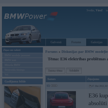
Sveiks,
Viesi!
Ie
Galvenā
Forums
Galerijas
Ziņas un raksti
Forums
»
Diskusijas par BMW modeļi
BMW modeļu jaunumi
Tēma: E36 elektrības problēmas a
BMW testi
Mēneša BMW
Sērijveida tūnings
Jauna tēma
Atbildēt
Vel...
Autors
Ziņojums
Gadījuma bilde
S5
17. Dec 2012, 02
E36 kupe
absolūti