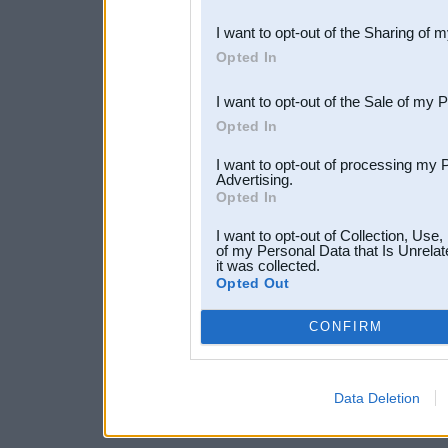
also be disclosed by us to 
I want to opt-out of the Sharing of 
Downstream Participants
th
Opted In
third parties.
I want to opt-out of the Sale of my 
Opted In
I want to opt-out of processing my 
Advertising.
Opted In
I want to opt-out of Collection, Use
of my Personal Data that Is Unrelat
it was collected.
Opted Out
CONFIRM
Data Deletion