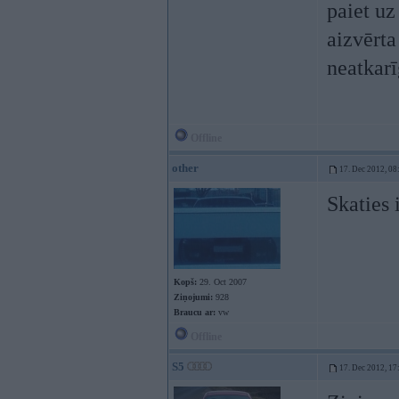
paiet uz
aizvērta
neatkarī
Offline
other
17. Dec 2012, 08
Skaties
Kopš:
29. Oct 2007
Ziņojumi:
928
Braucu ar:
vw
Offline
S5
17. Dec 2012, 17