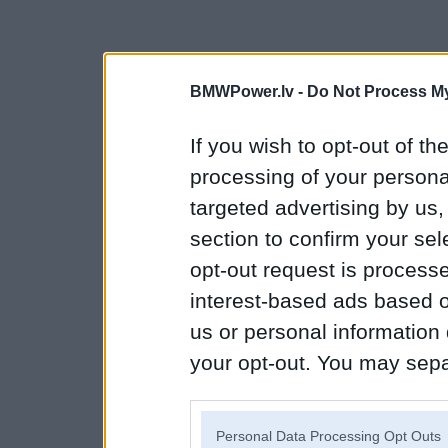
BMWPower.lv -
Do Not Process My
If you wish to opt-out of the
processing of your personal
targeted advertising by us
section to confirm your sel
opt-out request is proces
interest-based ads based o
us or personal information d
your opt-out. You may separ
disclosure of your personal
IAB’s list of downstream pa
Personal Data Processing Opt Outs