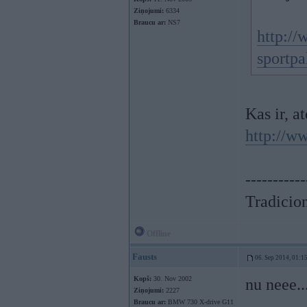
Ziņojumi:
6334
Braucu ar:
NS7
http://
sportpa
Kas ir, a
http://w
-----------
Tradicion
Offline
Fausts
06. Sep 2014, 01:1
Kopš:
30. Nov 2002
nu neee..
Ziņojumi:
2227
Braucu ar:
BMW 730 X-drive G11