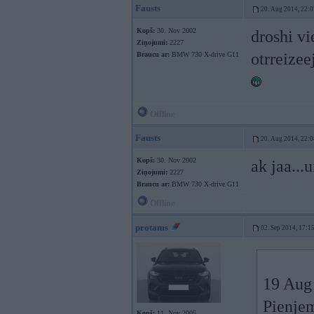
Fausts
20. Aug 2014, 22:0
Kopš:
30. Nov 2002
droshi vi
Ziņojumi:
2227
otrreizee
Braucu ar:
BMW 730 X-drive G11
Offline
Fausts
20. Aug 2014, 22:0
Kopš:
30. Nov 2002
ak jaa...
Ziņojumi:
2227
Braucu ar:
BMW 730 X-drive G11
Offline
protams
02. Sep 2014, 17:1
19 Aug 
Pienje
Kopš:
11. Nov 2005