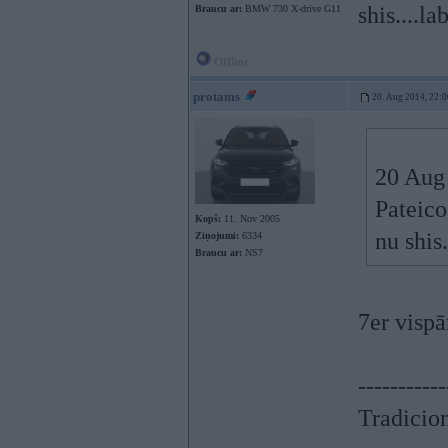
shis....l
Braucu ar:
BMW 730 X-drive G11
Offline
protams
20. Aug 2014, 22:0
20 Aug 
Pateico
Kopš:
11. Nov 2005
nu shis
Ziņojumi:
6334
Braucu ar:
NS7
7er vispār
-----------
Tradicion