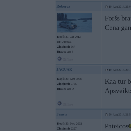
Robercz
19. Aug 2014, 23:0
Foršs br
Cena gan
Kopš:
27. Jan 2012
No:
Jūrmala
Ziņojumi:
567
Braucu ar:
4
Offline
JAGUAR
19. Aug 2014, 23:1
Kopš:
30. Mar 2008
Kaa tur b
Ziņojumi:
2726
Apsveikt
Braucu ar:
D
Offline
Fausts
20. Aug 2014, 21:5
Kopš:
30. Nov 2002
Pateicos
Ziņojumi:
2227