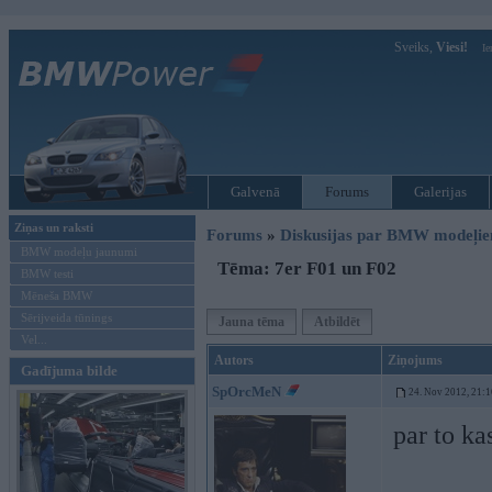
Sveiks,
Viesi!
Ie
Galvenā
Forums
Galerijas
Ziņas un raksti
Forums
»
Diskusijas par BMW modeļi
BMW modeļu jaunumi
Tēma: 7er F01 un F02
BMW testi
Mēneša BMW
Sērijveida tūnings
Jauna tēma
Atbildēt
Vel...
Autors
Ziņojums
Gadījuma bilde
SpOrcMeN
24. Nov 2012, 21:1
par to ka