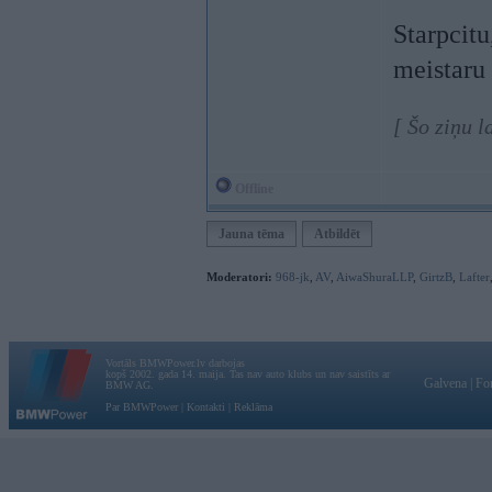
Starpcitu
meistaru
[ Šo ziņu 
Offline
Jauna tēma
Atbildēt
Moderatori:
968-jk
,
AV
,
AiwaShuraLLP
,
GirtzB
,
Lafter
Vortāls BMWPower.lv darbojas
kopš 2002. gada 14. maija. Tas nav auto klubs un nav saistīts ar
Galvena
|
Fo
BMW AG.
Par BMWPower
|
Kontakti
|
Reklāma