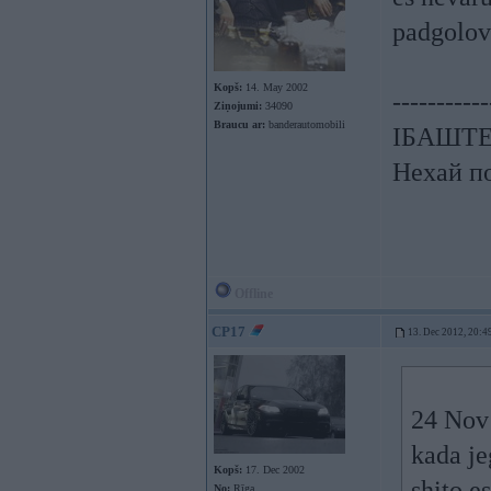
padgolov
Kopš:
14. May 2002
-----------
Ziņojumi:
34090
Braucu ar:
banderautomobili
ІБАШТЕ!
Нехай по
Offline
CP17
13. Dec 2012, 20:4
24 Nov
kada je
Kopš:
17. Dec 2002
shito e
No:
Rīga