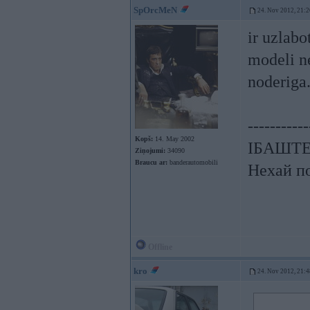
SpOrcMeN
24. Nov 2012, 21:2
ir uzlabo
modeli ne
noderiga
-----------
Kopš:
14. May 2002
ІБАШТЕ!
Ziņojumi:
34090
Braucu ar:
banderautomobili
Нехай по
Offline
kro
24. Nov 2012, 21:4