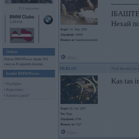
-----------
F13 kabriolets
ІБАШТЕ!
Нехай по
Kopš:
14. May 2002
Ziņojumi:
34090
Braucu ar:
banderautomobili
Online
Offline
Pašreiz BMWPower skatās 161
viesi un 8 reģistrēti lietotāji.
HUBLOC
24. Nov 2012, 21:2
Ienākt BMWPower
Kas tas i
• Pieslēgties
• Reģistrēties
• Aizmirsi paroli?
Kopš:
02. Oct 2007
No:
Rīga
Ziņojumi:
4796
Braucu ar:
SQ7
Offline