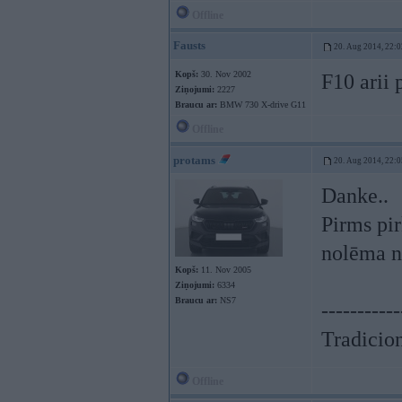
Offline
Fausts
20. Aug 2014, 22:0
Kopš:
30. Nov 2002
F10 arii 
Ziņojumi:
2227
Braucu ar:
BMW 730 X-drive G11
Offline
protams
20. Aug 2014, 22:0
Danke..
Pirms pir
nolēma ne
Kopš:
11. Nov 2005
Ziņojumi:
6334
Braucu ar:
NS7
-----------
Tradicion
Offline