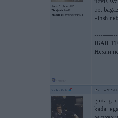
nevis sva
Kopš:
14. May 2002
bet baga
Ziņojumi:
34090
Braucu ar:
banderautomobili
vinsh neb
-----------
ІБАШТЕ!
Нехай по
Offline
SpOrcMeN
24. Nov 2012, 23:3
gaita gan
kada jega
es nevaru