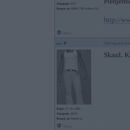
Pienjemu
Ziņojumi:
2227
Braucu ar:
BMW 730 X-drive G11
http://w
Offline
ozo
19. Aug 2014, 22:4
Skauž. K
Kopš:
27. Oct 2005
Ziņojumi:
19117
Braucu ar:
Braucu ar
Offline