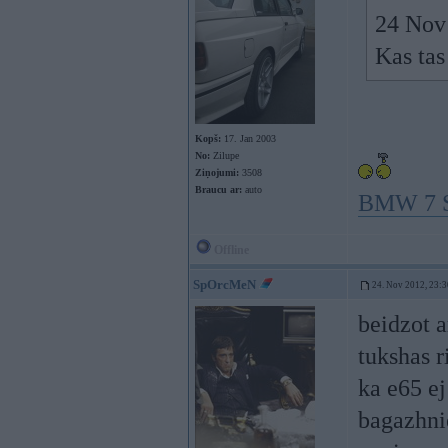
24 Nov 
Kas tas
Kopš:
17. Jan 2003
No:
Zilupe
Ziņojumi:
3508
Braucu ar:
auto
BMW 7 Se
Offline
SpOrcMeN
24. Nov 2012, 23:3
beidzot a
tukshas r
ka e65 ej
bagazhnie