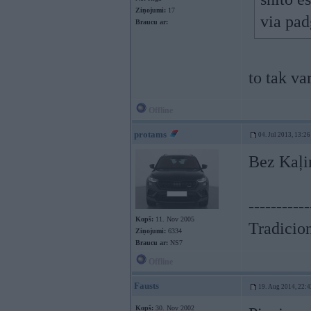
Ziņojumi:
17
via pad
Braucu ar:
to tak v
Offline
protams
04. Jul 2013, 13:26
Bez Kaļi
-----------
Kopš:
11. Nov 2005
Tradicion
Ziņojumi:
6334
Braucu ar:
NS7
Offline
Fausts
19. Aug 2014, 22:4
Kopš:
30. Nov 2002