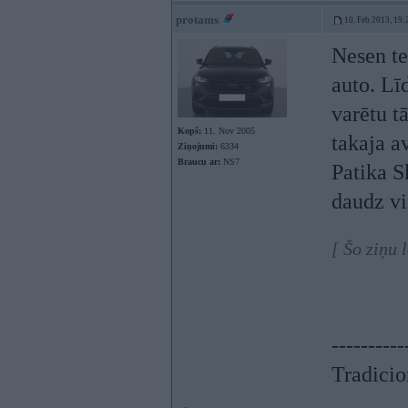
protams
10. Feb 2013, 19:
Nesen te
auto. Lī
varētu t
Kopš:
11. Nov 2005
takaja a
Ziņojumi:
6334
Braucu ar:
NS7
Patika S
daudz vi
[ Šo ziņu 
----------
Tradicion