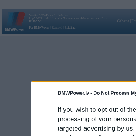
Vortāls BMWPower.lv darbojas
kopš 2002. gada 14. maija. Tas nav auto klubs un nav saistīts ar
Galvena
|
Fo
BMW AG.
Par BMWPower
|
Kontakti
|
Reklāma
BMWPower.lv -
Do Not Process My
If you wish to opt-out of the
processing of your personal
targeted advertising by us