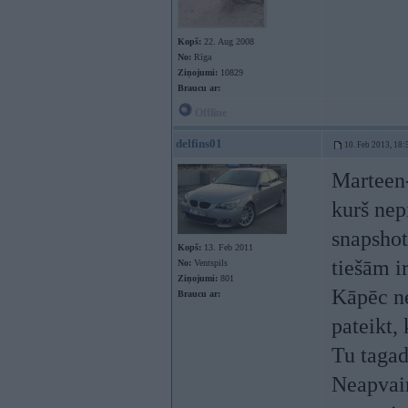
Kopš:
22. Aug 2008
No:
Rīga
Ziņojumi:
10829
Braucu ar:
Offline
delfins01
10. Feb 2013, 18:
Marteen-
kurš nep
snapshot
Kopš:
13. Feb 2011
tiešām i
No:
Ventspils
Ziņojumi:
801
Kāpēc ne
Braucu ar:
pateikt,
Tu tagad 
Neapvain