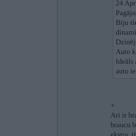
24 Apr
Pagāju
Biju ti
dinami
Dzinēj
Auto kl
Ideāls
auto ie
+
Ari ir br
braucu b
ekstra, 