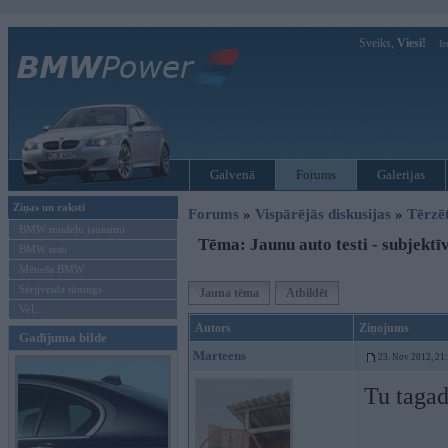
Sveiks,
Viesi!
Ie
Galvenā
Forums
Galerijas
Ziņas un raksti
Forums
»
Vispārējās diskusijas
»
Tērzē
BMW modeļu jaunumi
Tēma: Jaunu auto testi - subjektī
BMW testi
Mēneša BMW
Sērijveida tūnings
Jauna tēma
Atbildēt
Vel...
Autors
Ziņojums
Gadījuma bilde
Marteens
23. Nov 2012, 21
Tu tagad 