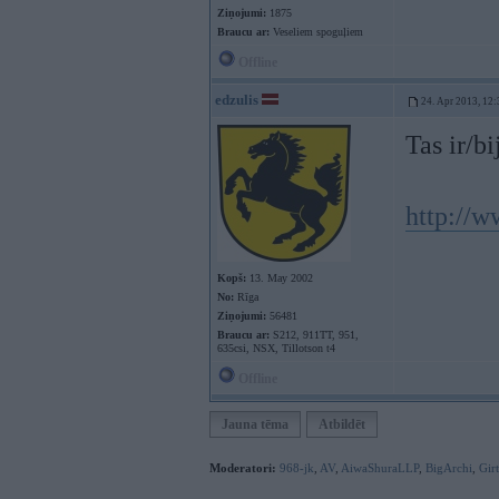
Ziņojumi:
1875
Braucu ar:
Veseliem spoguļiem
Offline
edzulis
24. Apr 2013, 12:
Tas ir/bi
http://
Kopš:
13. May 2002
No:
Rīga
Ziņojumi:
56481
Braucu ar:
S212, 911TT, 951,
635csi, NSX, Tillotson t4
Offline
Jauna tēma
Atbildēt
Moderatori:
968-jk
,
AV
,
AiwaShuraLLP
,
BigArchi
,
Gir