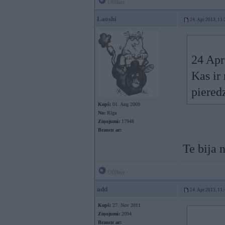
Offline
Laoshi
24. Apr 2013, 11:
24 Apr
Kas ir 
piered
Kopš:
01. Aug 2009
No:
Rīga
Ziņojumi:
17948
Braucu ar:
Te bija 
Offline
add
24. Apr 2013, 11:
Kopš:
27. Nov 2011
Ziņojumi:
2094
Braucu ar: