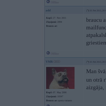
Offline
add
10. Feb 2013, 20:
Kopš:
27. Nov 2011
braucu a
Ziņojumi:
2094
mailfunc
Braucu ar:
atpakals
griestie
Offline
VMR
10. Feb 2013, 20:
Man švāģ
un otrā 
aizgāja,
Kopš:
07. May 2006
Ziņojumi:
10347
Braucu ar:
sporta variantu