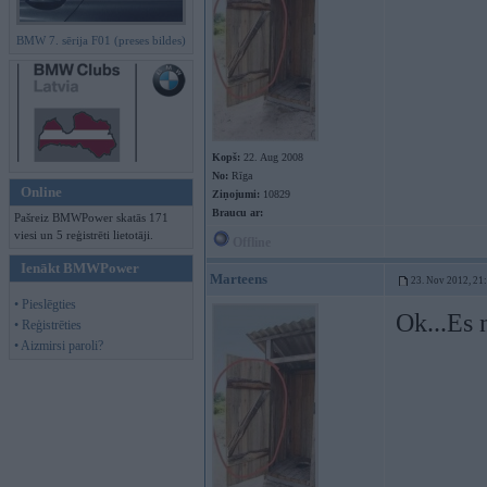
BMW 7. sērija F01 (preses bildes)
Kopš:
22. Aug 2008
No:
Rīga
Online
Ziņojumi:
10829
Braucu ar:
Pašreiz BMWPower skatās 171
viesi un 5 reģistrēti lietotāji.
Offline
Ienākt BMWPower
Marteens
23. Nov 2012, 21
• Pieslēgties
Ok...Es 
• Reģistrēties
• Aizmirsi paroli?