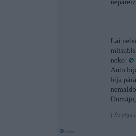
nepareiz
Lai nebū
mitsubis
neko!
Auto bija
bija pār
nemaldos
Domāju, 
[ Šo ziņu 
Offline