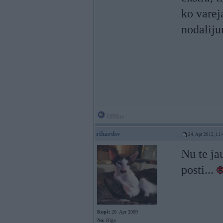
ko vareja
nodaliju
Offline
rihardsv
24. Apr 2013, 11:
Nu te jau
posti...
Kopš:
20. Apr 2009
No:
Rīga