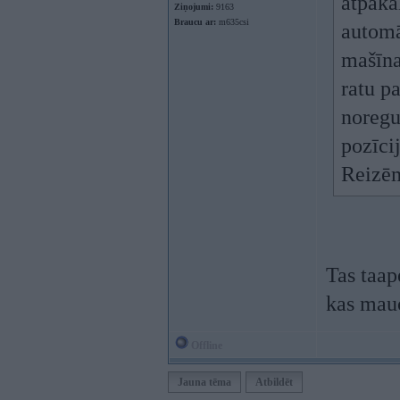
atpaka
Ziņojumi:
9163
Braucu ar:
m635csi
automā
mašīna
ratu p
noregu
pozīci
Reizēm
Tas taap
kas mauc
Offline
Jauna tēma
Atbildēt