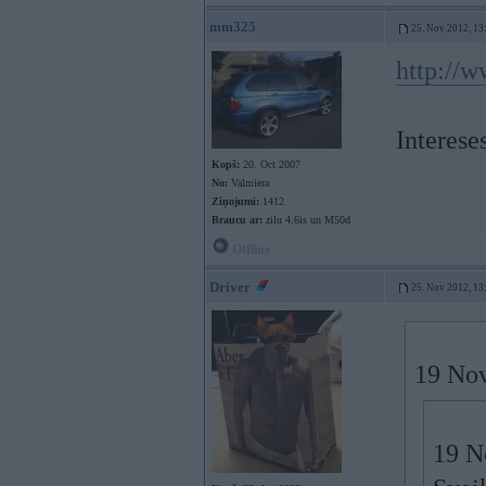
mm325
25. Nov 2012, 13
http://
Interese
Kopš:
20. Oct 2007
No:
Valmiera
Ziņojumi:
1412
Braucu ar:
zilu 4.6is un M50d
Offline
Driver
25. Nov 2012, 13
19 Nov
19 N