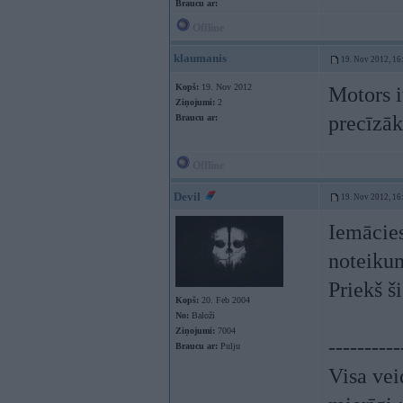
Braucu ar:
Offline
klaumanis
19. Nov 2012, 16
Kopš:
19. Nov 2012
Motors i
Ziņojumi:
2
precīzāk 
Braucu ar:
Offline
Devil
19. Nov 2012, 16
Iemācies
noteiku
Priekš š
Kopš:
20. Feb 2004
No:
Baloži
Ziņojumi:
7004
----------
Braucu ar:
Pulju
Visa vei