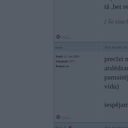
tā ,bet 
[ Šo ziņu 
Offline
oxys
21. Dec 2012, 14
Kopš:
15. Jun 2005
precīzi 
Ziņojumi:
2377
atslēdza
Braucu ar:
pamainīj
vidu)
iespējam
Offline
Tune-L