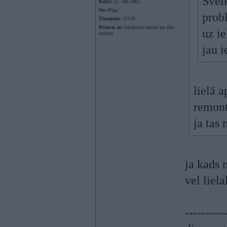
Svei
Kopš:
22. Jun 2002
No:
Rīga
probl
Ziņojumi:
31536
Braucu ar:
iepirkuma ratiem pa alko
uz i
outletu
jau i
lielā a
remon
ja tas 
ja kads 
vel liel
----------