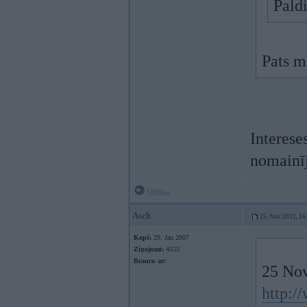
Pald
Pats m
Interese
nomainīj
Offline
Asch
25. Nov 2012, 16
Kopš:
29. Jan 2007
Ziņojumi:
4553
Braucu ar:
25 Nov
http: