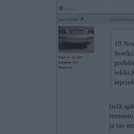
Offline
PowerBMW
19. Nov 2012, 15
19 Nov
Sveiki
Kopš:
27. Jul 2006
problē
Ziņojumi:
5824
Braucu ar:
iekšu.
iepriek
lielā apk
remontu
ja tas m