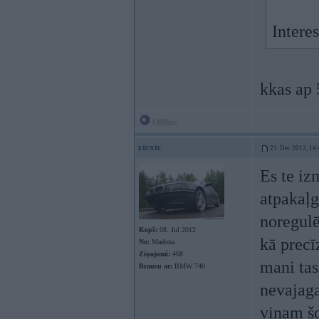
Intere
kkas ap 
Offline
xtcxtc
21. Dec 2012, 14
Es te iz
atpakaļg
noregulē
Kopš:
08. Jul 2012
kā precī
No:
Madona
Ziņojumi:
468
mani tas
Braucu ar:
BMW 740
nevajaga
viņam šo