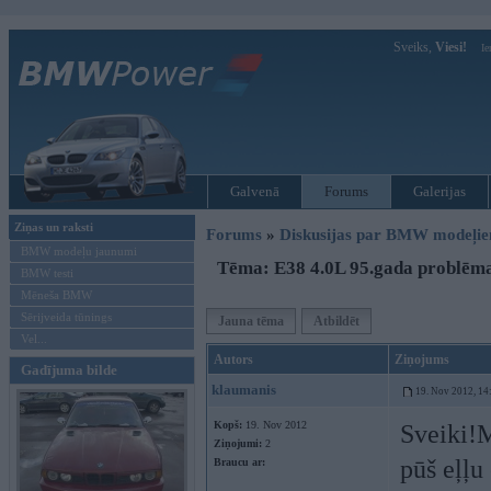
Sveiks,
Viesi!
Ie
Galvenā
Forums
Galerijas
Ziņas un raksti
Forums
»
Diskusijas par BMW modeļi
BMW modeļu jaunumi
Tēma: E38 4.0L 95.gada problēm
BMW testi
Mēneša BMW
Sērijveida tūnings
Jauna tēma
Atbildēt
Vel...
Autors
Ziņojums
Gadījuma bilde
klaumanis
19. Nov 2012, 14
Kopš:
19. Nov 2012
Sveiki!
Ziņojumi:
2
pūš eļļu
Braucu ar: