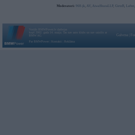
Moderatori:
968-jk
,
AV
,
AiwaShuraLLP
,
GirtzB
,
Lafter
Vortāls BMWPower.lv darbojas
kopš 2002. gada 14. maija. Tas nav auto klubs un nav saistīts ar
Galvena
|
Fo
BMW AG.
Par BMWPower
|
Kontakti
|
Reklāma