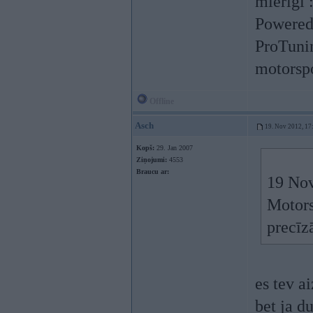
mierīgi 
Powered
ProTunin
motorspo
Offline
Asch
19. Nov 2012, 17
Kopš:
29. Jan 2007
Ziņojumi:
4553
Braucu ar:
19 Nov
Motors
precīzā
es tev a
bet ja d