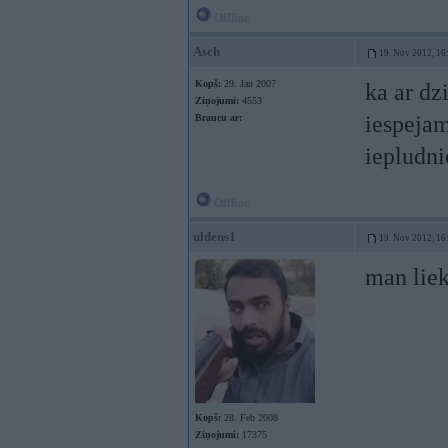
Offline
Asch
19. Nov 2012, 16
Kopš:
29. Jan 2007
ka ar dz
Ziņojumi:
4553
iespejam
Braucu ar:
iepludn
Offline
uldens1
19. Nov 2012, 16
man liek
Kopš:
28. Feb 2008
Ziņojumi:
17375