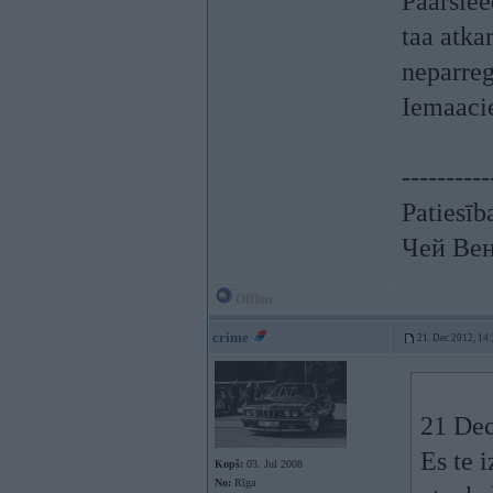
Paarslee
taa atka
neparre
Iemaac
----------
Patiesīb
Чей Вен
Offline
crime
21. Dec 2012, 14
21 Dec
Es te 
Kopš:
03. Jul 2008
No:
Rīga