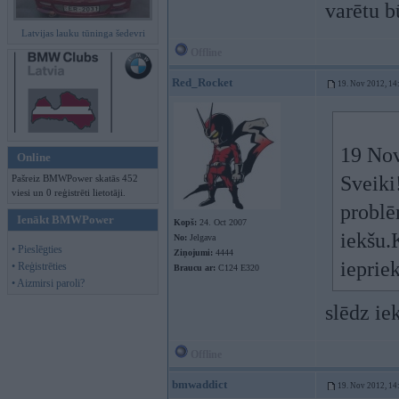
varētu b
Latvijas lauku tūninga šedevri
Offline
Red_Rocket
19. Nov 2012, 14
19 Nov
Online
Sveiki
Pašreiz BMWPower skatās 452
viesi un 0 reģistrēti lietotāji.
problē
Ienākt BMWPower
Kopš:
24. Oct 2007
iekšu.
No:
Jelgava
• Pieslēgties
Ziņojumi:
4444
iepriek
• Reģistrēties
Braucu ar:
C124 E320
• Aizmirsi paroli?
slēdz ie
Offline
bmwaddict
19. Nov 2012, 14