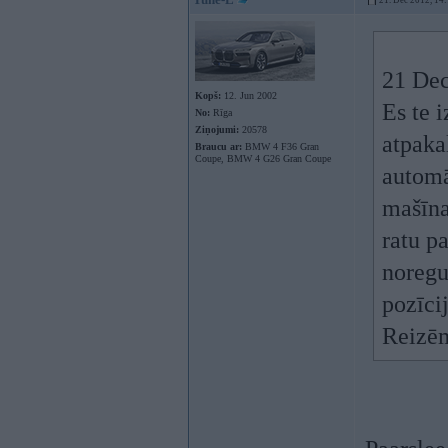
21. Dec 2012, 14
21 Dec
Kopš:
12. Jun 2002
Es te 
No:
Rīga
Ziņojumi:
20578
atpaka
Braucu ar:
BMW 4 F36 Gran
Coupe, BMW 4 G26 Gran Coupe
automā
mašīna
ratu p
noregu
pozīci
Reizēm