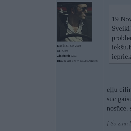
19 Nov
Sveiki
problē
iekšu.
Kopš:
23. Oct 2002
No:
Ogre
iepriek
Ziņojumi:
8263
Braucu ar:
BMW pa Los Angeles
eļļu cil
sūc gaisu
nosūce. 
[ Šo ziņu