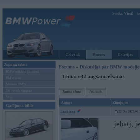
Sveiks,
Viesi!
Ie
Galvenā
Forums
Galerijas
Ziņas un raksti
Forums
»
Diskusijas par BMW modeļi
BMW modeļu jaunumi
Tēma: e32 augsamcelsanas
BMW testi
Mēneša BMW
Sērijveida tūnings
Jauna tēma
Atbildēt
Vel...
Autors
Ziņojums
Gadījuma bilde
Luciferz
22. Oct 2012, 08:
jebatj, j