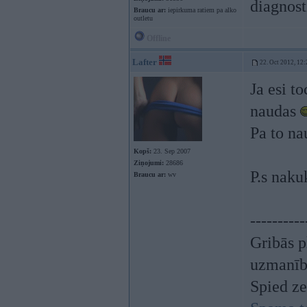
diagnost
Braucu ar:
iepirkuma ratiem pa alko
outletu
Offline
Lafter
22. Oct 2012, 12:
Ja esi t
naudas
Pa to n
Kopš:
23. Sep 2007
Ziņojumi:
28686
P.s naku
Braucu ar:
wv
----------
Gribās p
uzmanī
Spied z