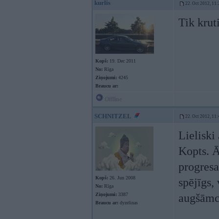
kurlis
22. Oct 2012, 11:
Tik krut
Kopš:
19. Dec 2011
No:
Rīga
Ziņojumi:
4245
Braucu ar:
Offline
SCHNITZEL
22. Oct 2012, 11:
Lieliski
Kopts. Ā
progresa
Kopš:
26. Jun 2008
spējīgs, 
No:
Rīga
Ziņojumi:
3387
augšāmcē
Braucu ar:
dyzelinas