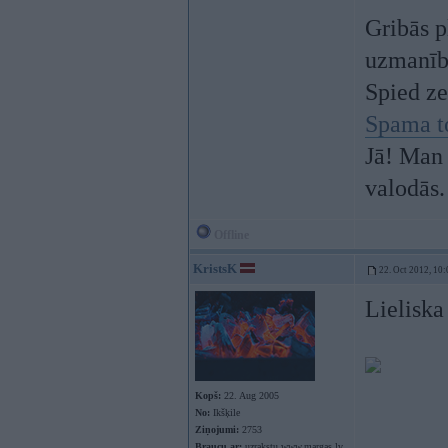
Gribās p
uzmanī
Spied z
Spama t
Jā! Man 
valodās.
Offline
KristsK
22. Oct 2012, 10:
Lieliska
Kopš:
22. Aug 2005
No:
Ikšķile
Ziņojumi:
2753
Braucu ar:
uzrakstu www.margas.lv