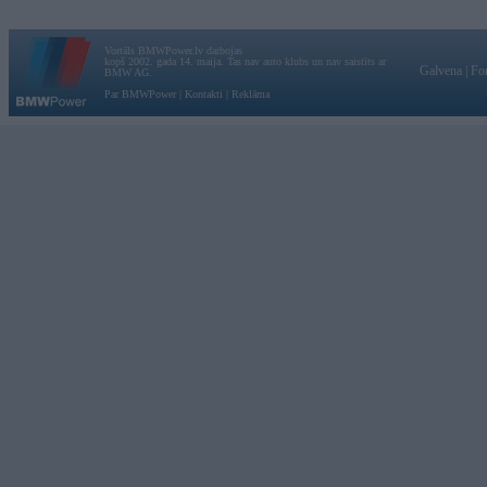
Vortāls BMWPower.lv darbojas
kopš 2002. gada 14. maija. Tas nav auto klubs un nav saistīts ar
Galvena
|
Fo
BMW AG.
Par BMWPower
|
Kontakti
|
Reklāma