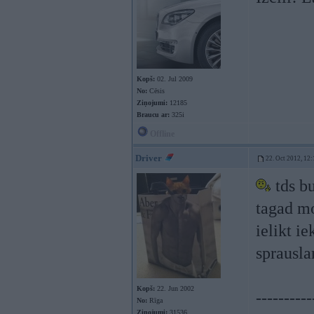
Kopš:
02. Jul 2009
No:
Cēsis
Ziņojumi:
12185
Braucu ar:
325i
Offline
Driver
22. Oct 2012, 12:
tds bu
tagad m
ielikt i
sprausl
Kopš:
22. Jun 2002
----------
No:
Rīga
Ziņojumi:
31536