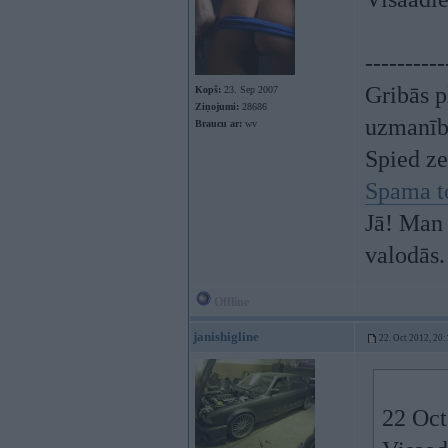
----------
Gribās p
Kopš:
23. Sep 2007
Ziņojumi:
28686
uzmanī
Braucu ar:
wv
Spied z
Spama t
Jā! Man 
valodās.
Offline
janishigline
22. Oct 2012, 20:
22 Oct