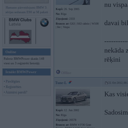
nu vispa
Hamann pārveidojumi BMW 3.
Kopš:
26. Sep 2005
sērijas sedanam E90 ar M paketi
No:
Rīga
Ziņojumi:
2333
davai bi
Braucu ar:
G63 | S63 cabrio | W108
| 8er | Vespa
----------
nekāda z
Online
rēķini
Pašreiz BMWPower skatās 148
viesi un 3 reģistrēti lietotāji.
Ienākt BMWPower
Offline
• Pieslēgties
Tune-L
22. Oct 2012, 08:
• Reģistrēties
• Aizmirsi paroli?
Kas visi
Kopš:
12. Jun 2002
Sadosimi
No:
Rīga
Ziņojumi:
20578
Braucu ar:
BMW 4 F36 Gran