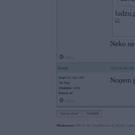
ludzu,
Neko ne
Offline
Kalnz
22. Oct 2012, 20:
Kopš:
03. May 2007
Noņem p
No:
Rīga
Ziņojumi:
14366
Braucu ar:
Offline
Jauna tēma
Atbildēt
Moderatori:
968-jk
,
AV
,
AiwaShuraLLP
,
GirtzB
,
Lafter