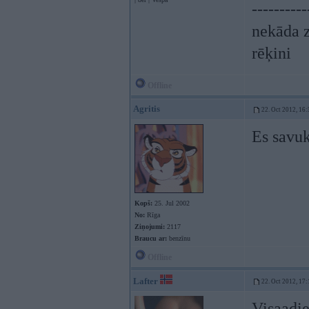
----------
nekāda z
rēķini
Offline
Agritis
22. Oct 2012, 16:
Es savuk
Kopš:
25. Jul 2002
No:
Rīga
Ziņojumi:
2117
Braucu ar:
benzīnu
Offline
Lafter
22. Oct 2012, 17:
Visaadi