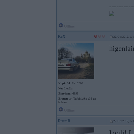
----------
Offline
KeX
22. Oct 2012, 11:
higenla
Kopš:
24. Feb 2009
No:
Liepāja
Ziņojumi:
6693
Braucu ar:
Turbinizētu e36 un
bobiku
Offline
DrumB
22. Oct 2012, 12:
Izcili! L