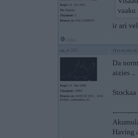
Visaad
Kopš:
22. Oct 2012
vaaku
No:
Bauska
Ziņojumi:
3
Braucu ar:
E36 COMPOT
ir ari v
Offline
xjs_4
22. Oct 2012, 20:
Da norma
aizies ..
Kopš:
31. Mar 2008
Stockaa 
Ziņojumi:
23883
Braucu ar:
AUDI S8 2012 , GSX
R1000, weekendiem A2
----------
Akumula
Having a