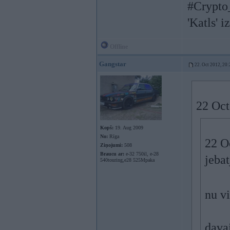
#Crypto
'Katls' i
Offline
Gangstar
22. Oct 2012, 20:
22 Oct
Kopš:
19. Aug 2009
No:
Rīga
22 Oc
Ziņojumi:
508
Braucu ar:
e-32 750il, e-28
jebat
540touring,e28 525Mpaka
nu v
davai