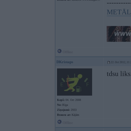
----------
METĀL
Offline
DKristaps
22. Oct 2012, 11:
tdsu liks
Kopš:
04. Oct 2008
No:
Rīga
Ziņojumi:
2933
Braucu ar:
Kājām
Offline