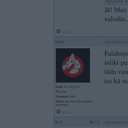
Spama t
Jā! Man 
valodās.
Offline
Nello
22. Oct 2012, 12:
Palabojie
ielikt p
tādu vai
tas kā n
Kopš:
15. Aug 2011
No:
Rīga
Ziņojumi:
2668
Braucu ar:
Klasiskās piedziņas
pieminekli...
Offline
KeX
22. Oct 2012, 13: