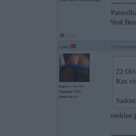
Coupe, BMW 4 G26 Gran Coupe
----------
Patiesīb
Чей Вен
Offline
Lafter
22. Oct 2012, 08:
22 Oct
Kas vi
Kopš:
23. Sep 2007
Ziņojumi:
28686
Braucu ar:
wv
Sadosi
meklee p
----------