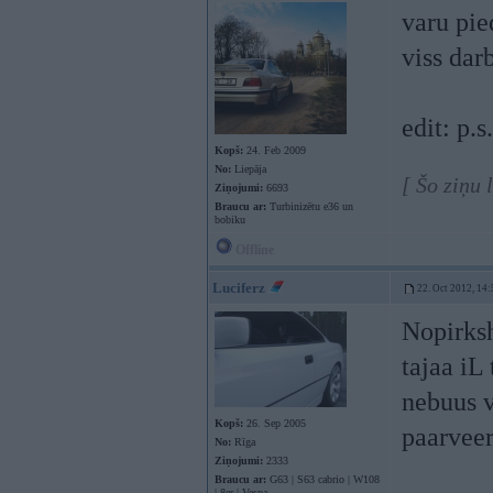
varu pi
viss darb
edit: p.
Kopš:
24. Feb 2009
No:
Liepāja
[ Šo ziņu
Ziņojumi:
6693
Braucu ar:
Turbinizētu e36 un
bobiku
Offline
Luciferz
22. Oct 2012, 14:
Nopirksh
tajaa iL
nebuus v
Kopš:
26. Sep 2005
paarveer
No:
Rīga
Ziņojumi:
2333
Braucu ar:
G63 | S63 cabrio | W108
| 8er | Vespa