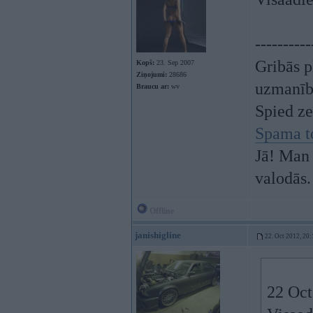
----------
Gribās p
Kopš:
23. Sep 2007
Ziņojumi:
28686
uzmanī
Braucu ar:
wv
Spied z
Spama t
Jā! Man 
valodās.
Offline
janishigline
22. Oct 2012, 20:
22 Oct