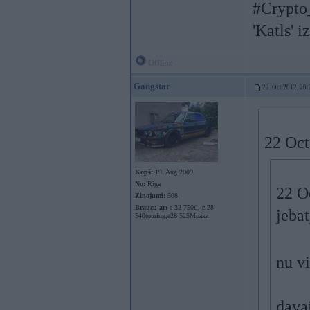
#Crypto
'Katls' i
Offline
Gangstar
22. Oct 2012, 20:
22 Oct
Kopš:
19. Aug 2009
No:
Rīga
22 Oc
Ziņojumi:
508
Braucu ar:
e-32 750il, e-28
jebat
540touring,e28 525Mpaka
nu v
davai