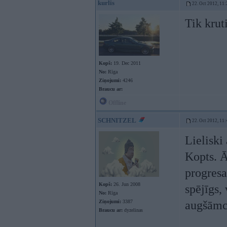
kurlis
22. Oct 2012, 11:
Tik krut
Kopš:
19. Dec 2011
No:
Rīga
Ziņojumi:
4246
Braucu ar:
Offline
SCHNITZEL
22. Oct 2012, 11:
Lieliski
Kopts. Ā
progresa
Kopš:
26. Jun 2008
spējīgs, 
No:
Rīga
Ziņojumi:
3387
augšāmcē
Braucu ar:
dyzelinas