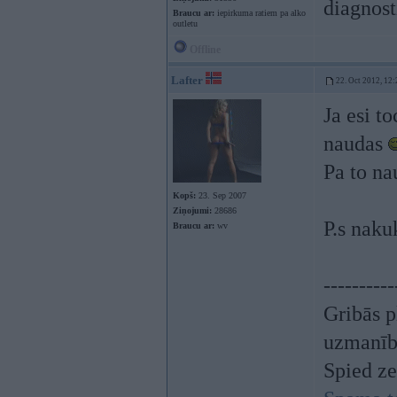
diagnost
Braucu ar:
iepirkuma ratiem pa alko
outletu
Offline
Lafter
22. Oct 2012, 12:
Ja esi t
naudas
Pa to n
Kopš:
23. Sep 2007
Ziņojumi:
28686
P.s naku
Braucu ar:
wv
----------
Gribās p
uzmanī
Spied z