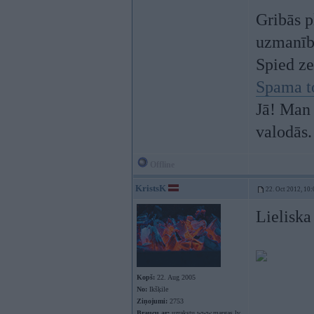
Gribās p
uzmanī
Spied z
Spama t
Jā! Man 
valodās.
Offline
KristsK
22. Oct 2012, 10:
Lieliska
Kopš:
22. Aug 2005
No:
Ikšķile
Ziņojumi:
2753
Braucu ar:
uzrakstu www.margas.lv