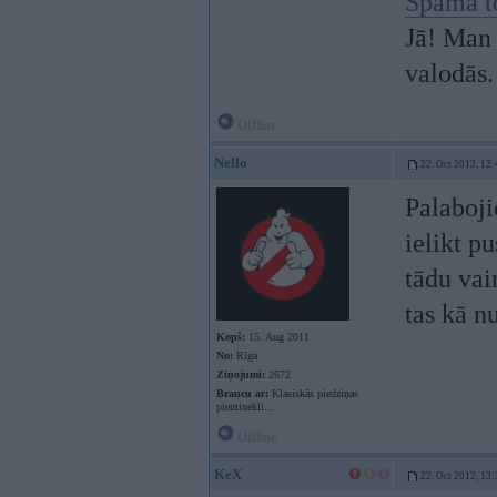
Spama t
Jā! Man 
valodās.
Offline
Nello
22. Oct 2012, 12:
Palabojie
ielikt p
tādu vai
tas kā n
Kopš:
15. Aug 2011
No:
Rīga
Ziņojumi:
2672
Braucu ar:
Klasiskās piedziņas
pieminekli...
Offline
KeX
22. Oct 2012, 13: