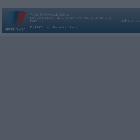
Vortāls BMWPower.lv darbojas
kopš 2002. gada 14. maija. Tas nav auto klubs un nav saistīts ar
Galvena
|
Fo
BMW AG.
Par BMWPower
|
Kontakti
|
Reklāma