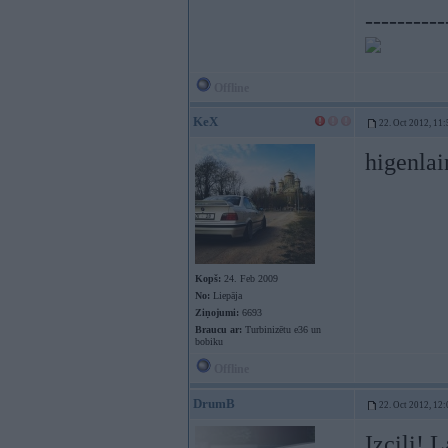
----------
Offline
KeX
22. Oct 2012, 11:
higenla
Kopš:
24. Feb 2009
No:
Liepāja
Ziņojumi:
6693
Braucu ar:
Turbinizētu e36 un
bobiku
Offline
DrumB
22. Oct 2012, 12:
Izcili! L