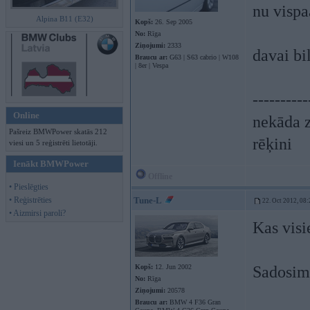
nu vispa
Alpina B11 (E32)
Kopš:
26. Sep 2005
No:
Rīga
Ziņojumi:
2333
davai bi
Braucu ar:
G63 | S63 cabrio | W108
| 8er | Vespa
----------
Online
nekāda z
Pašreiz BMWPower skatās 212
rēķini
viesi un 5 reģistrēti lietotāji.
Ienākt BMWPower
Offline
• Pieslēgties
• Reģistrēties
Tune-L
22. Oct 2012, 08:
• Aizmirsi paroli?
Kas visi
Kopš:
12. Jun 2002
Sadosimi
No:
Rīga
Ziņojumi:
20578
Braucu ar:
BMW 4 F36 Gran