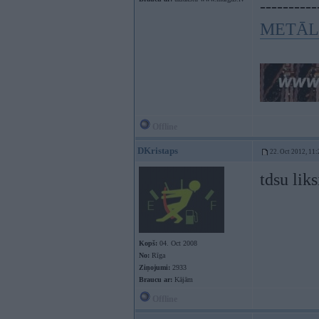
----------
METĀL
Offline
DKristaps
22. Oct 2012, 11:
tdsu liks
Kopš:
04. Oct 2008
No:
Rīga
Ziņojumi:
2933
Braucu ar:
Kājām
Offline