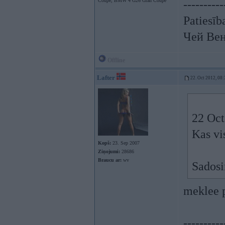
Coupe, BMW 4 G26 Gran Coupe
----------
Patiesīb
Чей Вен
Offline
Lafter
22. Oct 2012, 08:
22 Oct
Kas vi
Kopš:
23. Sep 2007
Ziņojumi:
28686
Braucu ar:
wv
Sadosi
meklee p
----------