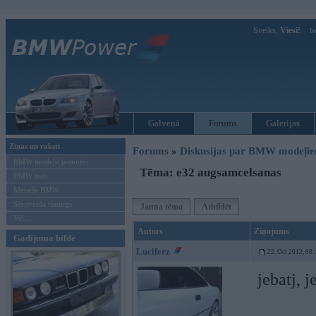
Sveiks,
Viesi!
Ie
Galvenā
Forums
Galerijas
Ziņas un raksti
Forums
»
Diskusijas par BMW modeļi
BMW modeļu jaunumi
Tēma: e32 augsamcelsanas
BMW testi
Mēneša BMW
Sērijveida tūnings
Jauna tēma
Atbildēt
Vel...
Autors
Ziņojums
Gadījuma bilde
Luciferz
22. Oct 2012, 08:
jebatj, j