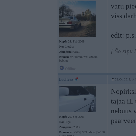
varu pi
viss darb
edit: p.
Kopš:
24. Feb 2009
No:
Liepāja
[ Šo ziņu
Ziņojumi:
6693
Braucu ar:
Turbinizētu e36 un
bobiku
Offline
Luciferz
22. Oct 2012, 14:
Nopirksh
tajaa iL
nebuus v
Kopš:
26. Sep 2005
paarveer
No:
Rīga
Ziņojumi:
2333
Braucu ar:
G63 | S63 cabrio | W108
| 8er | Vespa