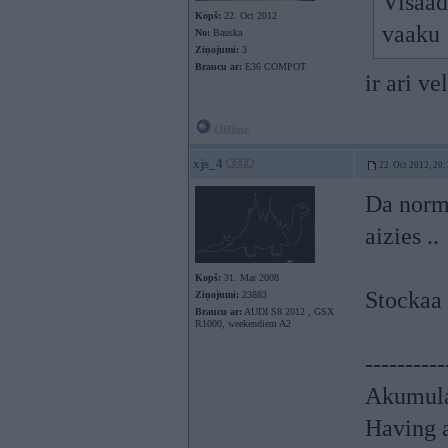
Visaad
Kopš:
22. Oct 2012
vaaku
No:
Bauska
Ziņojumi:
3
Braucu ar:
E36 COMPOT
ir ari v
Offline
xjs_4
22. Oct 2012, 20:
Da norma
aizies ..
Kopš:
31. Mar 2008
Stockaa 
Ziņojumi:
23883
Braucu ar:
AUDI S8 2012 , GSX
R1000, weekendiem A2
----------
Akumula
Having a