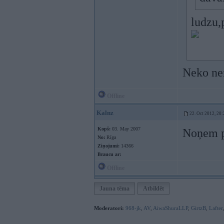
ludzu,
Neko ne
Offline
Kalnz
22. Oct 2012, 20:
Kopš:
03. May 2007
Noņem p
No:
Rīga
Ziņojumi:
14366
Braucu ar:
Offline
Jauna tēma
Atbildēt
Moderatori:
968-jk
,
AV
,
AiwaShuraLLP
,
GirtzB
,
Lafter