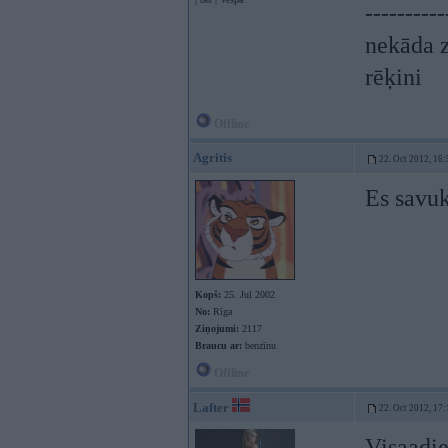
----------
nekāda z
rēķini
Offline
Agritis
22. Oct 2012, 16:
Es savuk
Kopš:
25. Jul 2002
No:
Rīga
Ziņojumi:
2117
Braucu ar:
benzīnu
Offline
Lafter
22. Oct 2012, 17:
Visaadi